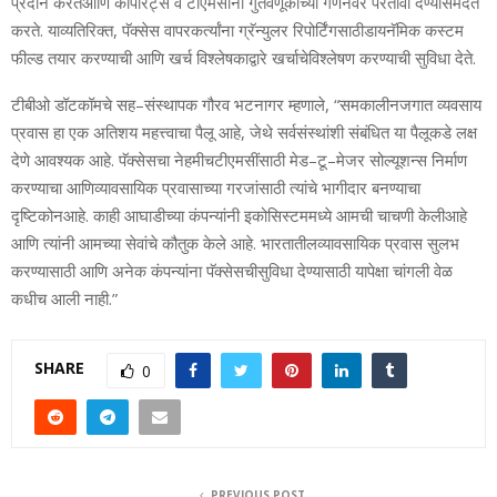
प्रदान
करते
आणि
कॉर्पोरेट्स
व
टीएमसींना
गुंतवणूकीच्या
गणनेवर
परतावा
देण्यास
मदत
करते
.
याव्यतिरिक्त
,
पॅ
क्से
स
वापरकर्त्यांना
ग्रॅन्युलर
रिपोर्टिंगसाठी
डायनॅमिक
कस्टम
फील्ड
तयार
करण्याची
आणि
खर्च
विश्लेषकाद्वारे
खर्चाचे
विश्लेषण
करण्याची
सुविधा
देते
.
टीबीओ
डॉटकॉमचे
सह
–
सं
स्था
पक
गौरव
भटनागर
म्‍हणाले
, “
समकालीन
जगात
व्यवसाय
प्रवास
हा
एक
अतिशय
महत्त्वाचा
पैलू
आहे
,
जेथे
सर्व
संस्थांशी
संबंधित
या
पैलूकडे
लक्ष
देणे
आवश्यक
आहे
.
पॅ
क्से
सचा
नेहमीच
टीएमसींसाठी
मेड
–
टू
–
मेजर
सो
ल्यूशन्स
निर्माण
कर
ण्या
चा
आणि
व्यावसायिक
प्रवासाच्या
गरजांसाठी
त्यांचे
भागीदार
बन
ण्या
चा
दृष्टिकोन
आहे
.
काही
आघाडीच्या
कंपन्यांनी
इकोसिस्टममध्ये
आमची
चाचणी
केली
आहे
आणि
त्यांनी
आमच्या
सेवांचे
कौतुक
केले
आहे
.
भारतातील
व्यावसायिक
प्रवास
सुलभ
करण्यासाठी
आणि
अनेक
कंपन्यांना
पॅक्सेसची
सुविधा
देण्यासाठी
यापेक्षा
चांगली
वेळ
कधीच
आली
नाही
.”
SHARE
0
PREVIOUS POST