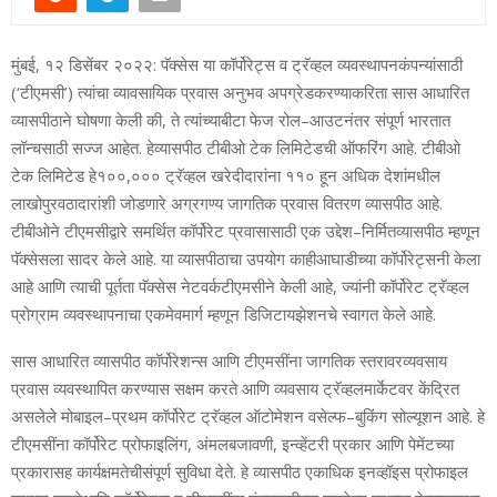
मुंबई
,
१२
डिसेंबर
२०२२
:
पॅ
क्से
स
या
कॉर्पोरेट्स
व
ट्रॅ
व्ह
ल
व्य
व
स्था
पन
कंप
न्यां
साठी
(‘
टीएमसी
’
)
त्यां
चा
व्या
वसायिक
प्रवास
अनुभव
अपग्रेड
कर
ण्या
करिता
सास
आधारित
व्या
सपीठाने
घोषणा
केली
की
,
ते
त्यांच्या
बीटा
फेज
रोल
–
आउटनंतर
संपूर्ण
भारतात
लॉन्चसाठी
स
ज्ज
आहेत
.
हे
व्या
सपीठ
टीबीओ
टेक
लिमिटेडची
ऑफरिंग
आहे
.
टीबीओ
टेक
लिमिटेड
हे
१००
,
०००
ट्रॅ
व्ह
ल
खरेदीदारांना
११०
हून
अधिक
देशांमधील
लाखो
पुरवठादारांशी
जोडणारे
अग्रगण्य
जागतिक
प्रवास
वितरण
व्या
सपीठ
आहे
.
टीबीओने
टीएमसीद्वारे
समर्थित
कॉर्पोरेट
प्रवासासाठी
एक
उद्देश
–
निर्मित
व्यासपीठ
म्हणून
पॅ
क्से
सला
सादर
केले
आहे
.
या
व्या
सपीठाचा
उपयोग
काही
आघाडीच्या
कॉर्पोरेट्सनी
केला
आहे
आणि
त्याची
पूर्तता
पॅ
क्से
स
नेटवर्क
टीएमसीने
केली
आहे
,
ज्यांनी
कॉर्पोरेट
ट्रॅ
व्ह
ल
प्रोग्राम
व्यवस्थापनाचा
एकमेव
मार्ग
म्हणून
डिजिटायझेशनचे
स्वागत
केले
आहे
.
सास
आधारित
व्या
सपीठ
कॉर्पोरेशन्स
आणि
टीएमसींना
जागतिक
स्तरावर
व्यवसाय
प्रवास
व्यवस्थापित
करण्यास
सक्षम
करते
आणि
व्यवसाय
ट्रॅव्हल
मार्केटवर
केंद्रित
असलेले
मोबाइल
–
प्रथम
कॉर्पोरेट
ट्रॅव्हल
ऑटोमेशन
व
सेल्फ
–
बुकिंग
सोल्यूशन
आहे
.
हे
टीएमसींना
कॉर्पोरेट
प्रोफाइलिंग
,
अंमलबजावणी
,
इन्व्हेंटरी
प्रकार
आणि
पेमेंटच्या
प्रकारासह
कार्यक्षमतेची
संपूर्ण
सुविधा
देते
.
हे
व्या
सपीठ
एकाधिक
इनव्हॉइस
प्रोफाइल