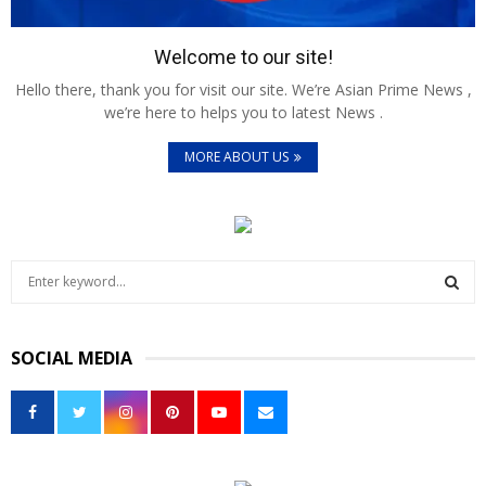
Welcome to our site!
Hello there, thank you for visit our site. We’re Asian Prime News ,
we’re here to helps you to latest News .
MORE ABOUT US
S
e
a
S
r
SOCIAL MEDIA
c
E
h
f
A
o
r
R
: