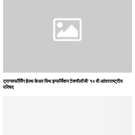
ट्रान्सफॉर्मिंग हेल्थ केअर विथ इन्फॉर्मेशन टेक्नॉलॉजी’ १० वी आंतरराष्ट्रीय
परिषद