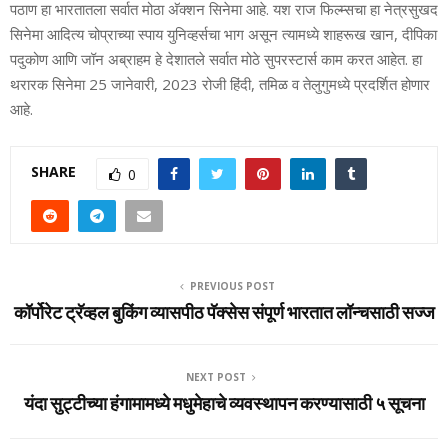
पठाण हा भारतातला सर्वात मोठा अ‍ॅक्शन सिनेमा आहे. यश राज फिल्म्सचा हा नेत्रसुखद
सिनेमा आदित्य चोप्राच्या स्पाय युनिव्हर्सचा भाग असून त्यामध्ये शाहरूख खान, दीपिका
पदुकोण आणि जॉन अब्राहम हे देशातले सर्वात मोठे सुपरस्टार्स काम करत आहेत. हा
थरारक सिनेमा 25 जानेवारी, 2023 रोजी हिंदी, तमिळ व तेलुगुमध्ये प्रदर्शित होणार
आहे.
SHARE
0
PREVIOUS POST
कॉर्पोरेट ट्रॅव्हल बुकिंग व्यासपीठ पॅक्सेस संपूर्ण भारतात लॉन्चसाठी सज्ज
NEXT POST
यंदा सुट्टीच्‍या हंगामामध्‍ये मधुमेहाचे व्‍यवस्‍थापन करण्‍यासाठी ५ सूचना