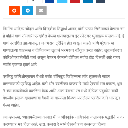
निर्माता आदित्य चोप्रा आणि दिग्दर्शक सिद्धार्थ आनंद यांनी पठाण सिनेमातलं बेशरम रंग
हे पहिलं गाणं सोमवारी प्रदर्शित केल्या क्षणापासूनच इंटरनेटवर धुमाकूळ घालत आहे. हे
गाणं प्रदर्शित झाल्यापासून जगभरात ट्रेंडिंग होत असून चाहते आणि प्रेक्षक या
गाण्यातल्या शाहरूख व दीपिकाच्या लूकचं भरभरून कौतुक करत आहेत. लूकबरोबरच
कोरिओग्राफीचीही चर्चा असून बेशरम रंगमध्ये दीपिका सर्वात हॉट दिसली आहे यावर
सर्वांचं एकमत झालं आहे.
प्रसिद्ध कोरिओग्राफर वैभवी मर्चंट बॉलिवूड हिरॉइन्सना हॉट लूकमध्ये सादर
करण्यासाठी प्रसिद्ध आहेत. बंटी और बबलीच्या कजरा रे मध्ये ऐश्वर्या राय बच्चन, धूम
3 च्या कमलीमध्ये कतरिना कैफ आणि आता बेशरम रंग मध्ये दीपिका पदुकोण यांची
वेगळीच झलक दाखवणाऱ्या वैभवी या गाण्याला मिळत असलेल्या प्रतिसादाने भारावून
गेल्या आहेत.
त्या म्हणाल्या, ‘आतापर्यंतच्या कामात मी जाणीवपूर्वक नायिकांना कलात्मक पद्धतीने सादर
करण्यावर भर दिला आहे. उदा. कजरा रे मध्ये ऐश्वर्या राय बच्चनला तिच्या