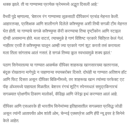
थक्क झाले. ती या गाण्याच्या प्रत्येक फ्रेममध्ये अद्भुत दिसली आहे.’
वैभवी पुढे म्हणाल्या, ‘बेशरम रंग गाण्याच्या लूकसाठी दीपिकानं प्रचंड मेहनत केली.
आहारतज्ज्ञ, प्रशिक्षक आणि शालीनाने दिलेले कॉश्च्युम्स अशी तिची सगळी टीम मेहनत
घेत होती. या गाण्याचे सगळे कॉश्च्युम्स कॅरी करण्याचा तिचा दृष्टीकोन आणि स्टाइल
दोन्ही असामान्य होते. मला वाटतं, त्याचमुळे हे गाणं विशिष्ट प्रकारे चित्रित केलं गेलं.
नाहीतर एरवी ते कॉश्च्युम्स घालून आम्ही ज्या प्रकारे गाणं शूट करतो तसं करायला
मला तिला सांगताच आलं नसतं. हे सगळं तिच्या कूल स्वभावामुळे शक्य झालं.’
पठाण सिनेमातल्या या गाण्यात आकर्षक दीपिका शाहरूख खानसारख्या खतरनाक,
बंदूक रोखताना मागेपुढे न पाहाणाऱ्या स्पायबरोबर दिसते. दोघंही या गाण्यात अतिशय हॉट
आणि फिट दिसत असून दीपिका बिकिनीमध्ये, तर शाहरूख खान त्यांच्या परफेक्ट एट
पॅक् अ‍ॅब्जमध्ये पाहायला मिळतील. बेशरम रंगचं शूटिंग स्पेनमधलं समुद्रकिनारचं
सगळ्यात प्रेक्षणीय ठिकाण मालोर्का, कॅडिझ आणि जेरेझ इथं करण्यात आलं आहे.
दीपिका आणि एसआरके ही भारतीय सिनेमांच्या इतिहासातील सगळ्यात प्रसिद्ध जोडी
असून त्यांनी आतापर्यंत ओम शांती ओम, चेन्नई एक्सप्रेस आणि हॅपी न्यू इयर हे सिनेमे
केले आहेत.