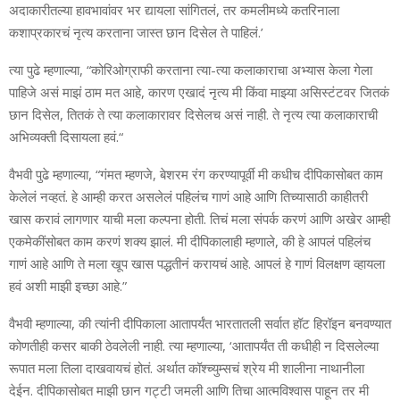
अदाकारीतल्या हावभावांवर भर द्यायला सांगितलं, तर कमलीमध्ये कतरिनाला
कशाप्रकारचं नृत्य करताना जास्त छान दिसेल ते पाहिलं.’
त्या पुढे म्हणाल्या, “कोरिओग्राफी करताना त्या-त्या कलाकाराचा अभ्यास केला गेला
पाहिजे असं माझं ठाम मत आहे, कारण एखादं नृत्य मी किंवा माझ्या असिस्टंटवर जितकं
छान दिसेल, तितकं ते त्या कलाकारावर दिसेलच असं नाही. ते नृत्य त्या कलाकाराची
अभिव्यक्ती दिसायला हवं.“
वैभवी पुढे म्हणाल्या, “गंमत म्हणजे, बेशरम रंग करण्यापूर्वी मी कधीच दीपिकासोबत काम
केलेलं नव्हतं. हे आम्ही करत असलेलं पहिलंच गाणं आहे आणि तिच्यासाठी काहीतरी
खास करावं लागणार याची मला कल्पना होती. तिचं मला संपर्क करणं आणि अखेर आम्ही
एकमेकींसोबत काम करणं शक्य झालं. मी दीपिकालाही म्हणाले, की हे आपलं पहिलंच
गाणं आहे आणि ते मला खूप खास पद्धतीनं करायचं आहे. आपलं हे गाणं विलक्षण व्हायला
हवं अशी माझी इच्छा आहे.”
वैभवी म्हणाल्या, की त्यांनी दीपिकाला आतापर्यंत भारतातली सर्वात हॉट हिरॉइन बनवण्यात
कोणतीही कसर बाकी ठेवलेली नाही. त्या म्हणाल्या, ‘आतापर्यंत ती कधीही न दिसलेल्या
रूपात मला तिला दाखवायचं होतं. अर्थात कॉश्च्युम्सचं श्रेय मी शालीना नाथानीला
देईन. दीपिकासोबत माझी छान गट्टी जमली आणि तिचा आत्मविश्वास पाहून तर मी