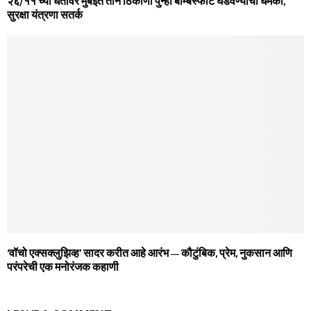
२६/११ च्या धर्तीवर मुंबईत तीन ठिकाणी पुन्हा बॉम्बस्फोट घडवण्याची धमकी,
सुरक्षा यंत्रणा सतर्क
‘वॉचो एक्सक्लुझिव्ह’ सादर करीत आहे आरंभ – कौटुंबिक, प्रेम, नुकसान आणि
परंपरेची एक मनोरंजक कहाणी