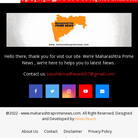
Hello there, thank you for visit our site. We’re Maharashtra Prime
News , we’re here to helps you to latest News .
Contact us:
kaushikmadhwani007@gmail.com
@2022 - www.maharashtraprimenews.com. All Right Reserved. Designed
and Developed by
News Reach
About Us
Contact
Disclaimer
Privacy Policy