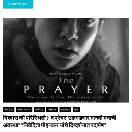
Read more
चित्रपट
ठळक बातम्या
बॉलीवूड
मनोरंजन
महाराष्ट्र
मुंबई
विश्वास की परिस्थिती ? ‘द प्रेयर’ उलगडणार मानवी मनाची
अवस्था* *निवेदिता पोहनकर यांचे दिग्दर्शनात पदार्पण*