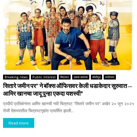
Breaking news
Public Interest
चित्रपट
ठळक बातम्या
बॉलीवूड
मनोरंजन
सितारे जमीन पर” ने बॉक्स ऑफिसवर केली धडाकेदार सुरुवात –
आमिर खानचा जादू पुन्हा एकदा यशस्वी*
प्रदीर्घ प्रतिक्षेनंतर आमिर खानची नवी चित्रपट “सितारे जमीन पर” अखेर २० जून २०२५
रोजी देशभरातील चित्रपटगृहांत प्रदर्शित झाली...
Read more