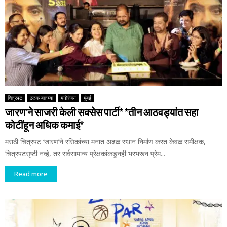
चित्रपट
ठळक बातम्या
मनोरंजन
मुंबई
जारण’ने साजरी केली सक्सेस पार्टी* *तीन आठवड्यांत सहा
कोटींहून अधिक कमाई*
मराठी चित्रपट ‘जारण’ने रसिकांच्या मनात अढळ स्थान निर्माण करत केवळ समीक्षक,
चित्रपटसृष्टी नव्हे, तर सर्वसामान्य प्रेक्षकांकडूनही भरभरून प्रेम...
Read more