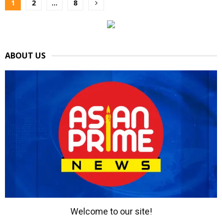
Posts
1
2
…
8
pagination
ABOUT US
Welcome to our site!