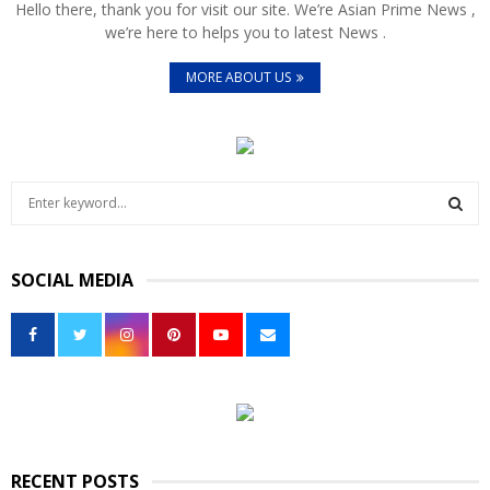
Hello there, thank you for visit our site. We’re Asian Prime News ,
we’re here to helps you to latest News .
MORE ABOUT US
S
e
a
S
r
SOCIAL MEDIA
c
E
h
f
A
o
r
R
:
C
H
RECENT POSTS