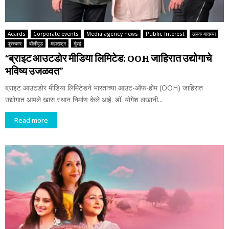
Aeards
Corporate events
Media agency news
Public Interest
ठळक बातम्या
पुरस्कार
बॉलीवूड
महाराष्ट्र
मुंबई
“ब्राइट आउटडोर मीडिया लिमिटेड: OOH जाहिरात उद्योगाचे
भविष्य उजळवत”
ब्राइट आउटडोर मीडिया लिमिटेडने भारताच्या आउट-ऑफ-होम (OOH) जाहिरात
उद्योगात आपले खास स्थान निर्माण केले आहे. डॉ. योगेश लखानी...
Read more