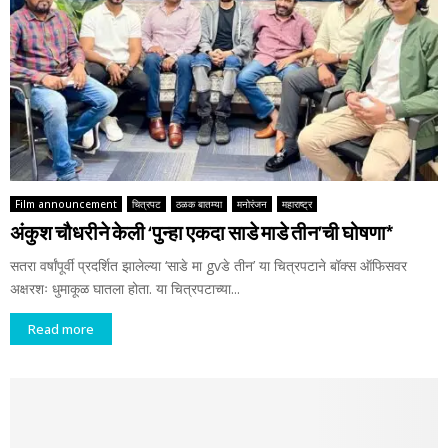
Film announcement
चित्रपट
ठळक बातम्या
मनोरंजन
महाराष्ट्र
अंकुश चौधरीने केली ‘पुन्हा एकदा साडे माडे तीन’ची घोषणा*
सतरा वर्षांपूर्वी प्रदर्शित झालेल्या ‘साडे मा gvडे तीन’ या चित्रपटाने बॉक्स ऑफिसवर
अक्षरशः धुमाकूळ घातला होता. या चित्रपटाच्या...
Read more