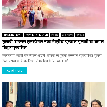
Breaking news
New trailer launch
चित्रपट
ठळक बातम्या
महाराष्ट्र
गुलाबी’ शहरात सुरु होणार नव्या मैत्रीचा प्रवास ‘गुलाबी’चा धमाल
टिझर प्रदर्शित
नवरात्रीची आठवी माळ म्हणजे अष्टमी. आजचा रंग गुलाबी असल्याने बहुप्रतीक्षित ‘गुलाबी’
चित्रपटाचा धमाकेदार टिझर प्रेक्षकांच्या भेटीला आला आहे....
Read more