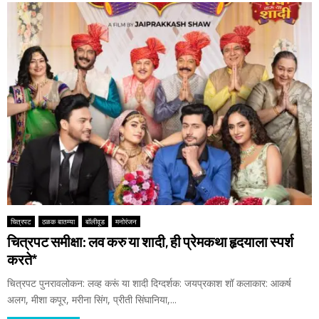
चित्रपट
ठळक बातम्या
बॉलीवूड
मनोरंजन
चित्रपट समीक्षा: लव करु या शादी, ही प्रेमकथा हृदयाला स्पर्श
करते*
चित्रपट पुनरावलोकन: लव्ह करूं या शादी दिग्दर्शक: जयप्रकाश शॉ कलाकार: आकर्ष
अलग, मीशा कपूर, मरीना सिंग, प्रीती सिंघानिया,...