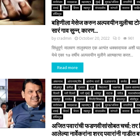
मनोरंजन
मराठवाडा
महाराष्ट्र
मुंबई
मुरुड/जंजिरा
रत्नागिरी
रा
वसई
विदर्भ
विरार
शहापूर
संपादकीय
सांगली
सातारा
साहित
हॉलिवूड
बहिणीला मेसेज करुन अल्पवयीन मुलीचा टोक
सारं गाव सुन्न, कारण…
by
cradmin
October 20, 2022
0
961
सिंधुदुर्ग: मालवण तालुक्यात एक अत्यंत धक्कादायक अशी 
येथे एका १७ वर्षीय अल्पवयीन मुलीने आत्महत्या करत...
Read more
अंबरनाथ
आंतरराष्ट्रीय
आरोग्य वार्ता
उल्हासनगर
कर्जत
कला
कोल्हापूर
क्रीडा
गुजरात
गुन्हे
चित्रपट
जळगाव
ठळक बातम्या
दिल्ली
नवी दिल्ली
नवी मुंबई
नागपूर
नाटक
नांदेड
नालासोपारा
पंढरपूर
पनवेल
पालघर
पिंपरी/चिंचवड
पुणे
बदलापूर
बॉलीवूड
मनोरंजन
मराठवाडा
महाराष्ट्र
मुंबई
मुरुड/जंजिरा
रत्नागिरी
रा
वसई
विदर्भ
विरार
शहापूर
संपादकीय
सांगली
सातारा
साहित
हॉलिवूड
अजित पवारांची फडणवीसांसोबत चर्चा; तर 
आलेल्या नार्वेकरांना शरद पवारांनी गाडीत 