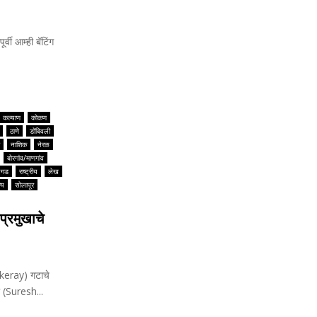
र्वी आम्ही बॅटिंग
कल्याण
कोकण
ठाणे
डोंबिवली
नाशिक
नेरळ
बोरगांव/माणगांव
यगड
राष्ट्रीय
लेख
्य
सोलापूर
प्रमुखाचे
ckeray) गटाचे
ी (Suresh...