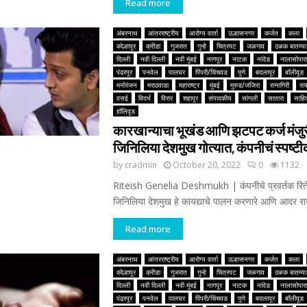
Read more
अंबरनाथ
आंतरराष्ट्रीय
आरोग्य वार्ता
उल्हासनगर
कर्जत
कला
कोल्हापूर
क्रीडा
गुजरात
गुन्हे
चित्रपट
जळगाव
ठळक बातम्या
दिल्ली
नवी दिल्ली
नवी मुंबई
नागपूर
नाटक
नांदेड
नालासोपारा
पंढरपूर
पनवेल
पालघर
पिंपरी/चिंचवड
पुणे
बदलापूर
बॉलीवूड
मनोरंजन
मराठवाडा
महाराष्ट्र
मुंबई
मुरुड/जंजिरा
रत्नागिरी
रा
वसई
विदर्भ
विरार
शहापूर
संपादकीय
सांगली
सातारा
साहित
हॉलिवूड
कारखान्याचा भूखंड आणि झटपट कर्ज मंजुरी
जिनिलिया देशमुख गोत्यात, कंपनीचं स्पष्
by
cradmin
October 20, 2022
0
1132
Riteish Genelia Deshmukh | कंपनीचे प्रवर्तक रित
जिनिलिया देशमुख हे कायद्याचे पालन करणारे आणि आदर राख
Read more
अंबरनाथ
आंतरराष्ट्रीय
आरोग्य वार्ता
उल्हासनगर
कर्जत
कला
कोल्हापूर
क्रीडा
गुजरात
गुन्हे
चित्रपट
जळगाव
ठळक बातम्या
दिल्ली
नवी दिल्ली
नवी मुंबई
नागपूर
नाटक
नांदेड
नालासोपारा
पंढरपूर
पनवेल
पालघर
पिंपरी/चिंचवड
पुणे
बदलापूर
बॉलीवूड