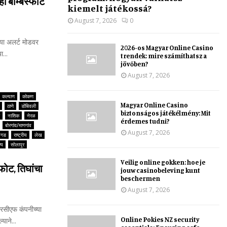
हा बॉम्बस्फोट
kiemelt játékossá?
August 7, 2026
0
्या अलर्ट मोडवर
2026-os Magyar Online Casino
...
trendek: mire számíthatsz a
jövőben?
August 7, 2026
कल्याण
कोकण
Magyar Online Casino
ठाणे
डोंबिवली
biztonságos játékélmény: Mit
नाशिक
नेरळ
érdemes tudni?
बोरगांव/माणगांव
August 7, 2026
यगड
राष्ट्रीय
लेख
्य
सोलापूर
Veilig online gokken: hoe je
ोट, तिघांचा
jouw casinobeleving kunt
beschermen
August 7, 2026
सीएफ कंपनीच्या
Online Pokies NZ security
याने...