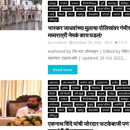
पंढरपूर
पनवेल
पालघर
पिंपरी/चिंचवड
पुणे
बदलापूर
बॉलीवूड
मनोरंजन
मराठवाडा
महाराष्ट्र
मुंबई
मुरुड/जंजिरा
रत्नागिरी
रा
वसई
विदर्भ
विरार
शहापूर
संपादकीय
सांगली
सातारा
साहित
हॉलिवूड
भास्कर जाधवांच्या मुलाचा पोलिसांवर गंभी
मध्यरात्री नेमकं काय घडलं?
by
cradmin
October 20, 2022
0
1114
Authored by टीम मटा ऑनलाइन | Edited by रोहित 
महाराष्ट्र टाइम्स.कॉम | Updated: 20 Oct 2022,...
Read more
अंबरनाथ
आंतरराष्ट्रीय
आरोग्य वार्ता
उल्हासनगर
कर्जत
कला
कोल्हापूर
क्रीडा
गुजरात
गुन्हे
चित्रपट
जळगाव
ठळक बातम्या
दिल्ली
नवी दिल्ली
नवी मुंबई
नागपूर
नाटक
नांदेड
नालासोपारा
पंढरपूर
पनवेल
पालघर
पिंपरी/चिंचवड
पुणे
बदलापूर
बॉलीवूड
मनोरंजन
मराठवाडा
महाराष्ट्र
मुंबई
मुरुड/जंजिरा
रत्नागिरी
रा
वसई
विदर्भ
विरार
शहापूर
संपादकीय
सांगली
सातारा
साहित
हॉलिवूड
एकनाथ शिंदे यांची जोरदार फटकेबाजी पण