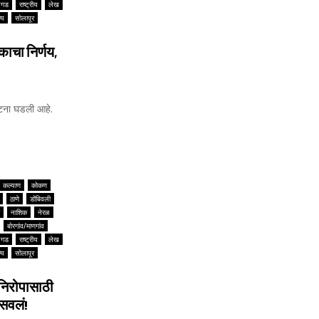
यगड
राष्ट्रीय
लेख
्य
सोलापूर
ाचा निर्णय,
घटना घडली आहे.
कल्याण
कोकण
ठाणे
डोंबिवली
नाशिक
नेरळ
बोरगांव/माणगांव
यगड
राष्ट्रीय
लेख
्य
सोलापूर
निरोपासाठी
बसवलं!