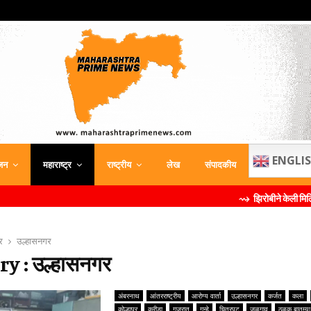
ENGLI
जन
महाराष्ट्र
राष्ट्रीय
लेख
संपादकीय
⇝ झिरोबीने केली मिलिंद सोमण यांची ब्रँड दू
र
उल्हासनगर
y : उल्हासनगर
अंबरनाथ
आंतरराष्ट्रीय
आरोग्य वार्ता
उल्हासनगर
कर्जत
कला
कोल्हापूर
क्रीडा
गुजरात
गुन्हे
चित्रपट
जळगाव
ठळक बातम्या