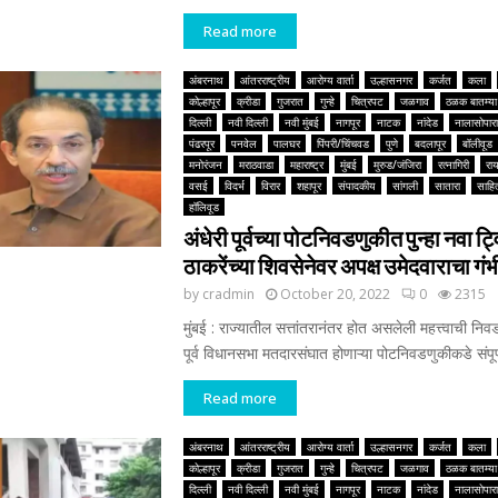
Read more
अंबरनाथ
आंतरराष्ट्रीय
आरोग्य वार्ता
उल्हासनगर
कर्जत
कला
कोल्हापूर
क्रीडा
गुजरात
गुन्हे
चित्रपट
जळगाव
ठळक बातम्या
दिल्ली
नवी दिल्ली
नवी मुंबई
नागपूर
नाटक
नांदेड
नालासोपारा
पंढरपूर
पनवेल
पालघर
पिंपरी/चिंचवड
पुणे
बदलापूर
बॉलीवूड
मनोरंजन
मराठवाडा
महाराष्ट्र
मुंबई
मुरुड/जंजिरा
रत्नागिरी
रा
वसई
विदर्भ
विरार
शहापूर
संपादकीय
सांगली
सातारा
साहित
हॉलिवूड
अंधेरी पूर्वच्या पोटनिवडणुकीत पुन्हा नवा ट्
ठाकरेंच्या शिवसेनेवर अपक्ष उमेदवाराचा ग
by
cradmin
October 20, 2022
0
2315
मुंबई : राज्यातील सत्तांतरानंतर होत असलेली महत्त्वाची निव
पूर्व विधानसभा मतदारसंघात होणाऱ्या पोटनिवडणुकीकडे संपूर्ण 
Read more
अंबरनाथ
आंतरराष्ट्रीय
आरोग्य वार्ता
उल्हासनगर
कर्जत
कला
कोल्हापूर
क्रीडा
गुजरात
गुन्हे
चित्रपट
जळगाव
ठळक बातम्या
दिल्ली
नवी दिल्ली
नवी मुंबई
नागपूर
नाटक
नांदेड
नालासोपारा