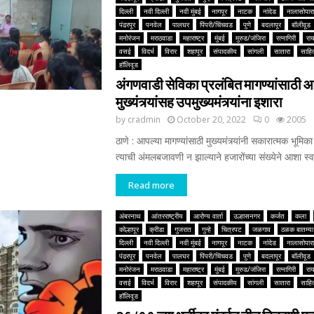
दिल्ली
नवी दिल्ली
नवी मुंबई
नागपूर
नाटक
नांदेड
नालासोपारा
पंढरपूर
पनवेल
पालघर
पिंपरी/चिंचवड
पुणे
बदलापूर
बॉलीवूड
मनोरंजन
मराठवाडा
महाराष्ट्र
मुंबई
मुरुड/जंजिरा
रत्नागिरी
रा
वसई
विदर्भ
विरार
शहापूर
संपादकीय
सांगली
सातारा
साहित
हॉलिवूड
अंगणवाडी सेविका प्रलंबित मागण्यांसाठी
मुख्यंत्र्यांसह उपमुख्यमंत्र्यांना इशारा
by
cradmin
October 20, 2022
0
2005
ठाणे : आपल्या मागण्यांसाठी मुख्यमंत्र्यांनी सकारात्मक भूमिका
त्याची अंमलबजावणी न झाल्याने हजारोंच्या संख्येने आशा स्वय
Read more
अंबरनाथ
आंतरराष्ट्रीय
आरोग्य वार्ता
उल्हासनगर
कर्जत
कला
कोल्हापूर
क्रीडा
गुजरात
गुन्हे
चित्रपट
जळगाव
ठळक बातम्या
दिल्ली
नवी दिल्ली
नवी मुंबई
नागपूर
नाटक
नांदेड
नालासोपारा
पंढरपूर
पनवेल
पालघर
पिंपरी/चिंचवड
पुणे
बदलापूर
बॉलीवूड
मनोरंजन
मराठवाडा
महाराष्ट्र
मुंबई
मुरुड/जंजिरा
रत्नागिरी
रा
वसई
विदर्भ
विरार
शहापूर
संपादकीय
सांगली
सातारा
साहित
हॉलिवूड