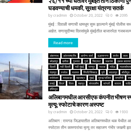
२६/११ च्या धर्तीवर मुंबईत तीन ठिकाणी पुन्
घडवण्याची धमकी, सुरक्षा यंत्रणा सतर्क
by
cradmin
October 20, 2022
0
2095
मुंबई : दिवाळी सणाची धामधूम सुरू झाल्याने मुंबई पोलीस सध
आहेत. सणासुदीच्या दिवसांमुळे मुंबईतील बाजारपेठा गजबजल्या
Read more
अंबरनाथ
आंतरराष्ट्रीय
आरोग्य वार्ता
उल्हासनगर
कर्जत
कला
कोल्हापूर
क्रीडा
गुजरात
गुन्हे
चित्रपट
जळगाव
ठळक बातम्या
दिल्ली
नवी दिल्ली
नवी मुंबई
नागपूर
नाटक
नांदेड
नालासोपारा
पंढरपूर
पनवेल
पालघर
पिंपरी/चिंचवड
पुणे
बदलापूर
बॉलीवूड
मनोरंजन
मराठवाडा
महाराष्ट्र
मुंबई
मुरुड/जंजिरा
रत्नागिरी
रा
वसई
विदर्भ
विरार
शहापूर
संपादकीय
सांगली
सातारा
साहित
हॉलिवूड
अलिबागमधील आरसीएफ कंपनीत भीषण स्फ
मृत्यू; स्फोटाचे कारण अस्पष्ट
by
cradmin
October 20, 2022
0
1930
अलिबाग : रायगड जिल्हयातील अलिबागमधील थळ येथील आर
स्फोटात तीन कामगारांचा मृत्यू तर सहाजण गंभीर जखमी झाल्