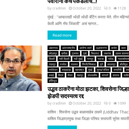
पवारांनी कॅच पकडलाच…!
by
cradmin
October 20, 2022
0
1128
मुंबई : “आम्हालाही थोडी थोडी बॅटिंग करता येते. तीन महिन्यांपू
केली आणि मॅच जिंकली” असं म्हणत...
Read more
अंबरनाथ
आंतरराष्ट्रीय
आरोग्य वार्ता
उल्हासनगर
कर्जत
कला
कोल्हापूर
क्रीडा
गुजरात
गुन्हे
चित्रपट
जळगाव
ठळक बातम्या
दिल्ली
नवी दिल्ली
नवी मुंबई
नागपूर
नाटक
नांदेड
नालासोपारा
पंढरपूर
पनवेल
पालघर
पिंपरी/चिंचवड
पुणे
बदलापूर
बॉलीवूड
मनोरंजन
मराठवाडा
महाराष्ट्र
मुंबई
मुरुड/जंजिरा
रत्नागिरी
रा
वसई
विदर्भ
विरार
शहापूर
संपादकीय
सांगली
सातारा
साहित
हॉलिवूड
उद्धव ठाकरेंना मोठा झटका, शिवसेना जिल्हा
झेडपी सदस्यत्व रद्द
by
cradmin
October 20, 2022
0
1099
वाशिम : शिवसेना उद्धव बाळासाहेब ठाकरे (Uddhav Tha
वाशिम जिल्हाप्रमुख तथा जिल्हा परिषद सभापती सुरेश मापार