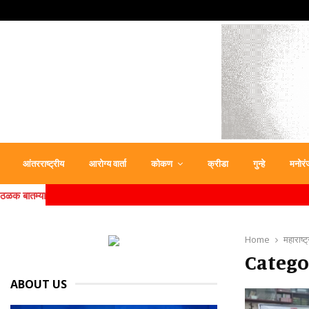
आंतरराष्ट्रीय
आरोग्य वार्ता
कोकण
क्रीडा
गुन्हे
मनोरं
ठळक बातम्या
Home
महाराष्ट्
Categor
ABOUT US