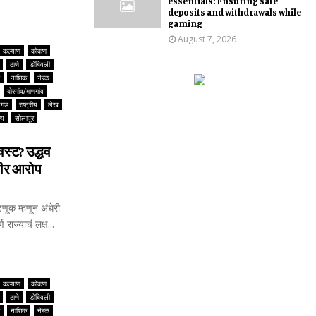
essentials: Ensuring safe
deposits and withdrawals while
gaming
August 7, 2026
कल्याण
कोकण
ठाणे
डोंबिवली
नाशिक
नेरळ
बोरगांव/माणगांव
यगड
राष्ट्रीय
लेख
्य
सोलापूर
विस्ट? उद्धव
ंभीर आरोप
डणूक म्हणून अंधेरी
राज्याचं लक्ष...
कल्याण
कोकण
ठाणे
डोंबिवली
नाशिक
नेरळ