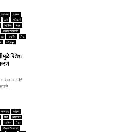
कल्याण
कोकण
ठाणे
डोंबिवली
नाशिक
नेरळ
बोरगांव/माणगांव
यगड
राष्ट्रीय
लेख
्य
सोलापूर
मुळे रितेश-
टीकरण
ेश देशमुख आणि
णारे...
कल्याण
कोकण
ठाणे
डोंबिवली
नाशिक
नेरळ
बोरगांव/माणगांव