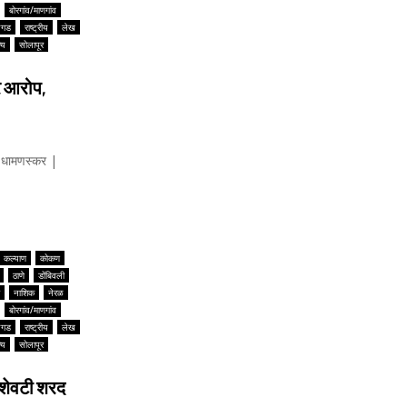
बोरगांव/माणगांव
यगड
राष्ट्रीय
लेख
्य
सोलापूर
र आरोप,
धामणस्कर |
कल्याण
कोकण
ठाणे
डोंबिवली
नाशिक
नेरळ
बोरगांव/माणगांव
यगड
राष्ट्रीय
लेख
्य
सोलापूर
 शेवटी शरद