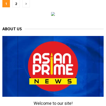
Posts
1
2
pagination
ABOUT US
Welcome to our site!