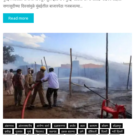
सणासुदीच्या दिवसांमुळे मुंबईतील बाजारपेठा गजबजल्या...
Read more
अंबरनाथ
आंतरराष्ट्रीय
आरोग्य वार्ता
उल्हासनगर
कर्जत
कला
कल्याण
कोकण
कोल्हापूर
क्रीडा
गुजरात
गुन्हे
चित्रपट
जळगाव
ठळक बातम्या
ठाणे
डोंबिवली
दिल्ली
नवी दिल्ली