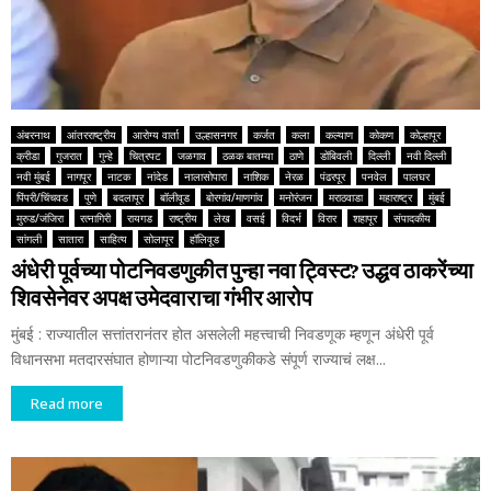
अंबरनाथ
आंतरराष्ट्रीय
आरोग्य वार्ता
उल्हासनगर
कर्जत
कला
कल्याण
कोकण
कोल्हापूर
क्रीडा
गुजरात
गुन्हे
चित्रपट
जळगाव
ठळक बातम्या
ठाणे
डोंबिवली
दिल्ली
नवी दिल्ली
नवी मुंबई
नागपूर
नाटक
नांदेड
नालासोपारा
नाशिक
नेरळ
पंढरपूर
पनवेल
पालघर
पिंपरी/चिंचवड
पुणे
बदलापूर
बॉलीवूड
बोरगांव/माणगांव
मनोरंजन
मराठवाडा
महाराष्ट्र
मुंबई
मुरुड/जंजिरा
रत्नागिरी
रायगड
राष्ट्रीय
लेख
वसई
विदर्भ
विरार
शहापूर
संपादकीय
सांगली
सातारा
साहित्य
सोलापूर
हॉलिवूड
अंधेरी पूर्वच्या पोटनिवडणुकीत पुन्हा नवा ट्विस्ट? उद्धव ठाकरेंच्या
शिवसेनेवर अपक्ष उमेदवाराचा गंभीर आरोप
मुंबई : राज्यातील सत्तांतरानंतर होत असलेली महत्त्वाची निवडणूक म्हणून अंधेरी पूर्व
विधानसभा मतदारसंघात होणाऱ्या पोटनिवडणुकीकडे संपूर्ण राज्याचं लक्ष...
Read more