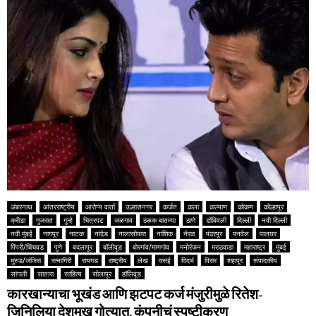
अंबरनाथ
आंतरराष्ट्रीय
आरोग्य वार्ता
उल्हासनगर
कर्जत
कला
कल्याण
कोकण
कोल्हापूर
क्रीडा
गुजरात
गुन्हे
चित्रपट
जळगाव
ठळक बातम्या
ठाणे
डोंबिवली
दिल्ली
नवी दिल्ली
नवी मुंबई
नागपूर
नाटक
नांदेड
नालासोपारा
नाशिक
नेरळ
पंढरपूर
पनवेल
पालघर
पिंपरी/चिंचवड
पुणे
बदलापूर
बॉलीवूड
बोरगांव/माणगांव
मनोरंजन
मराठवाडा
महाराष्ट्र
मुंबई
मुरुड/जंजिरा
रत्नागिरी
रायगड
राष्ट्रीय
लेख
वसई
विदर्भ
विरार
शहापूर
संपादकीय
सांगली
सातारा
साहित्य
सोलापूर
हॉलिवूड
कारखान्याचा भूखंड आणि झटपट कर्ज मंजुरीमुळे रितेश-
जिनिलिया देशमुख गोत्यात, कंपनीचं स्पष्टीकरण