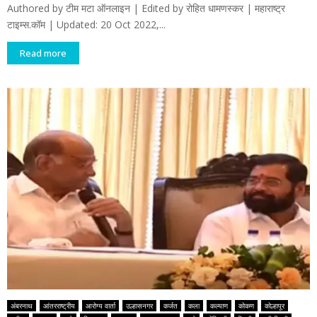
Authored by टीम मटा ऑनलाइन | Edited by रोहित धामणस्कर | महाराष्ट्र
टाइम्स.कॉम | Updated: 20 Oct 2022,...
Read more
अंबरनाथ
आंतरराष्ट्रीय
आरोग्य वार्ता
उल्हासनगर
कर्जत
कला
कल्याण
कोकण
कोल्हापूर