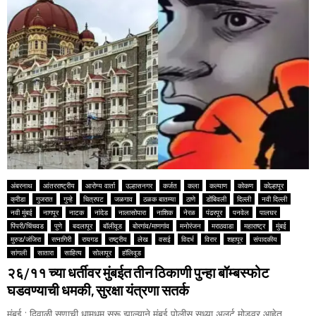
अंबरनाथ
आंतरराष्ट्रीय
आरोग्य वार्ता
उल्हासनगर
कर्जत
कला
कल्याण
कोकण
कोल्हापूर
क्रीडा
गुजरात
गुन्हे
चित्रपट
जळगाव
ठळक बातम्या
ठाणे
डोंबिवली
दिल्ली
नवी दिल्ली
नवी मुंबई
नागपूर
नाटक
नांदेड
नालासोपारा
नाशिक
नेरळ
पंढरपूर
पनवेल
पालघर
पिंपरी/चिंचवड
पुणे
बदलापूर
बॉलीवूड
बोरगांव/माणगांव
मनोरंजन
मराठवाडा
महाराष्ट्र
मुंबई
मुरुड/जंजिरा
रत्नागिरी
रायगड
राष्ट्रीय
लेख
वसई
विदर्भ
विरार
शहापूर
संपादकीय
सांगली
सातारा
साहित्य
सोलापूर
हॉलिवूड
२६/११ च्या धर्तीवर मुंबईत तीन ठिकाणी पुन्हा बॉम्बस्फोट
घडवण्याची धमकी, सुरक्षा यंत्रणा सतर्क
मुंबई : दिवाळी सणाची धामधूम सुरू झाल्याने मुंबई पोलीस सध्या अलर्ट मोडवर आहेत.