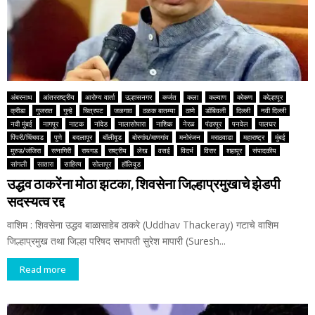
अंबरनाथ
आंतरराष्ट्रीय
आरोग्य वार्ता
उल्हासनगर
कर्जत
कला
कल्याण
कोकण
कोल्हापूर
क्रीडा
गुजरात
गुन्हे
चित्रपट
जळगाव
ठळक बातम्या
ठाणे
डोंबिवली
दिल्ली
नवी दिल्ली
नवी मुंबई
नागपूर
नाटक
नांदेड
नालासोपारा
नाशिक
नेरळ
पंढरपूर
पनवेल
पालघर
पिंपरी/चिंचवड
पुणे
बदलापूर
बॉलीवूड
बोरगांव/माणगांव
मनोरंजन
मराठवाडा
महाराष्ट्र
मुंबई
मुरुड/जंजिरा
रत्नागिरी
रायगड
राष्ट्रीय
लेख
वसई
विदर्भ
विरार
शहापूर
संपादकीय
सांगली
सातारा
साहित्य
सोलापूर
हॉलिवूड
उद्धव ठाकरेंना मोठा झटका, शिवसेना जिल्हाप्रमुखाचे झेडपी
सदस्यत्व रद्द
वाशिम : शिवसेना उद्धव बाळासाहेब ठाकरे (Uddhav Thackeray) गटाचे वाशिम
जिल्हाप्रमुख तथा जिल्हा परिषद सभापती सुरेश मापारी (Suresh...
Read more