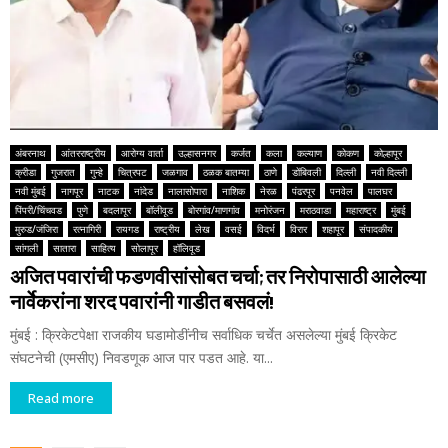
अंबरनाथ
आंतरराष्ट्रीय
आरोग्य वार्ता
उल्हासनगर
कर्जत
कला
कल्याण
कोकण
कोल्हापूर
क्रीडा
गुजरात
गुन्हे
चित्रपट
जळगाव
ठळक बातम्या
ठाणे
डोंबिवली
दिल्ली
नवी दिल्ली
नवी मुंबई
नागपूर
नाटक
नांदेड
नालासोपारा
नाशिक
नेरळ
पंढरपूर
पनवेल
पालघर
पिंपरी/चिंचवड
पुणे
बदलापूर
बॉलीवूड
बोरगांव/माणगांव
मनोरंजन
मराठवाडा
महाराष्ट्र
मुंबई
मुरुड/जंजिरा
रत्नागिरी
रायगड
राष्ट्रीय
लेख
वसई
विदर्भ
विरार
शहापूर
संपादकीय
सांगली
सातारा
साहित्य
सोलापूर
हॉलिवूड
अजित पवारांची फडणवीसांसोबत चर्चा; तर निरोपासाठी आलेल्या
नार्वेकरांना शरद पवारांनी गाडीत बसवलं!
मुंबई : क्रिकेटपेक्षा राजकीय घडामोडींनीच सर्वाधिक चर्चेत असलेल्या मुंबई क्रिकेट
संघटनेची (एमसीए) निवडणूक आज पार पडत आहे. या...
Read more