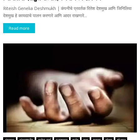
Riteish Genelia Deshmukh | कंपनीचे प्रवर्तक रितेश देशमुख आणि जिनिलिया
देशमुख हे कायद्याचे पालन करणारे आणि आदर राखणारे...
Read more
अंबरनाथ
आंतरराष्ट्रीय
आरोग्य वार्ता
उल्हासनगर
कर्जत
कला
कल्याण
कोकण
कोल्हापूर