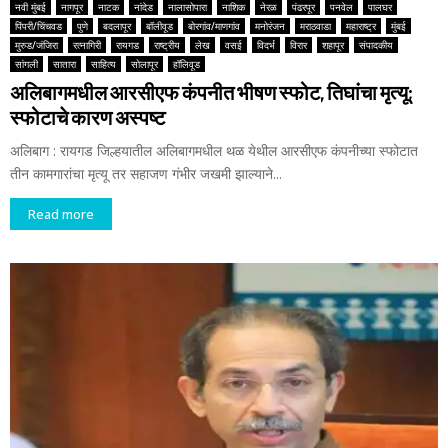
नवी मुंबई
नागपूर
नाटक
नांदेड
नालासोपारा
नाशिक
नेरळ
पंढरपूर
पनवेल
पालघर
पिंपरी/चिंचवड
पुणे
बदलापूर
बॉलीवूड
बोरगांव/माणगांव
मनोरंजन
मराठवाडा
महाराष्ट्र
मुंबई
मुरुड/जंजिरा
रत्नागिरी
रायगड
राष्ट्रीय
लेख
वसई
विदर्भ
विरार
शहापूर
संपादकीय
सांगली
सातारा
साहित्य
सोलापूर
हॉलिवूड
अलिबागमधील आरसीएफ कंपनीत भीषण स्फोट, तिघांचा मृत्यू;
स्फोटाचे कारण अस्पष्ट
अलिबाग : रायगड जिल्हयातील अलिबागमधील थळ येथील आरसीएफ कंपनीच्या स्फोटात
तीन कामगारांचा मृत्यू तर सहाजण गंभीर जखमी झाल्याने...
Read more