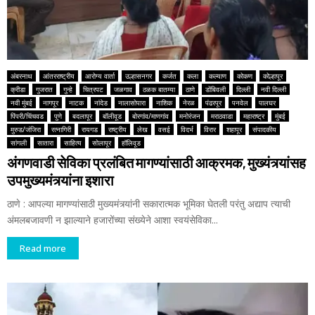
अंबरनाथ
आंतरराष्ट्रीय
आरोग्य वार्ता
उल्हासनगर
कर्जत
कला
कल्याण
कोकण
कोल्हापूर
क्रीडा
गुजरात
गुन्हे
चित्रपट
जळगाव
ठळक बातम्या
ठाणे
डोंबिवली
दिल्ली
नवी दिल्ली
नवी मुंबई
नागपूर
नाटक
नांदेड
नालासोपारा
नाशिक
नेरळ
पंढरपूर
पनवेल
पालघर
पिंपरी/चिंचवड
पुणे
बदलापूर
बॉलीवूड
बोरगांव/माणगांव
मनोरंजन
मराठवाडा
महाराष्ट्र
मुंबई
मुरुड/जंजिरा
रत्नागिरी
रायगड
राष्ट्रीय
लेख
वसई
विदर्भ
विरार
शहापूर
संपादकीय
सांगली
सातारा
साहित्य
सोलापूर
हॉलिवूड
अंगणवाडी सेविका प्रलंबित मागण्यांसाठी आक्रमक, मुख्यंत्र्यांसह
उपमुख्यमंत्र्यांना इशारा
ठाणे : आपल्या मागण्यांसाठी मुख्यमंत्र्यांनी सकारात्मक भूमिका घेतली परंतु अद्याप त्याची
अंमलबजावणी न झाल्याने हजारोंच्या संख्येने आशा स्वयंसेविका...
Read more