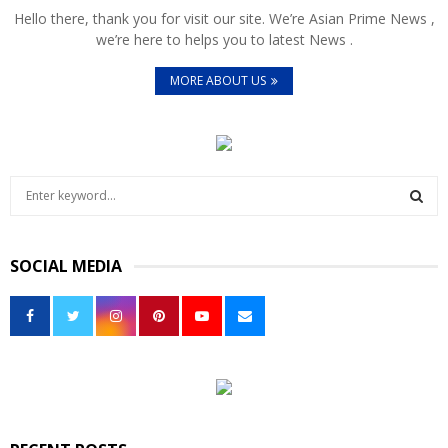
Hello there, thank you for visit our site. We’re Asian Prime News ,
we’re here to helps you to latest News .
MORE ABOUT US
S
e
a
S
r
SOCIAL MEDIA
c
E
h
f
A
o
r
R
:
C
H