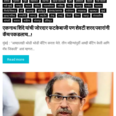
क्रीडा
गुजरात
गुन्हे
चित्रपट
जळगाव
ठळक बातम्या
ठाणे
डोंबिवली
दिल्ली
नवी दिल्ली
नवी मुंबई
नागपूर
नाटक
नांदेड
नालासोपारा
नाशिक
नेरळ
पंढरपूर
पनवेल
पालघर
पिंपरी/चिंचवड
पुणे
बदलापूर
बॉलीवूड
बोरगांव/माणगांव
मनोरंजन
मराठवाडा
महाराष्ट्र
मुंबई
मुरुड/जंजिरा
रत्नागिरी
रायगड
राष्ट्रीय
लेख
वसई
विदर्भ
विरार
शहापूर
संपादकीय
सांगली
सातारा
साहित्य
सोलापूर
हॉलिवूड
एकनाथ शिंदे यांची जोरदार फटकेबाजी पण शेवटी शरद पवारांनी
कॅच पकडलाच…!
मुंबई : “आम्हालाही थोडी थोडी बॅटिंग करता येते. तीन महिन्यांपूर्वी आम्ही बॅटिंग केली आणि
मॅच जिंकली” असं म्हणत...
Read more