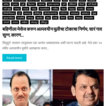
क्रीडा
गुजरात
गुन्हे
चित्रपट
जळगाव
ठळक बातम्या
ठाणे
डोंबिवली
दिल्ली
नवी दिल्ली
नवी मुंबई
नागपूर
नाटक
नांदेड
नालासोपारा
नाशिक
नेरळ
पंढरपूर
पनवेल
पालघर
पिंपरी/चिंचवड
पुणे
बदलापूर
बॉलीवूड
बोरगांव/माणगांव
मनोरंजन
मराठवाडा
महाराष्ट्र
मुंबई
मुरुड/जंजिरा
रत्नागिरी
रायगड
राष्ट्रीय
लेख
वसई
विदर्भ
विरार
शहापूर
संपादकीय
सांगली
सातारा
साहित्य
सोलापूर
हॉलिवूड
बहिणीला मेसेज करुन अल्पवयीन मुलीचा टोकाचा निर्णय, सारं गाव
सुन्न, कारण…
सिंधुदुर्ग: मालवण तालुक्यात एक अत्यंत धक्कादायक अशी घटना घडली आहे. येथे एका १७
वर्षीय अल्पवयीन मुलीने आत्महत्या करत...
Read more