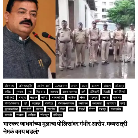
अंबरनाथ
आंतरराष्ट्रीय
आरोग्य वार्ता
उल्हासनगर
कर्जत
कला
कल्याण
कोकण
कोल्हापूर
क्रीडा
गुजरात
गुन्हे
चित्रपट
जळगाव
ठळक बातम्या
ठाणे
डोंबिवली
दिल्ली
नवी दिल्ली
नवी मुंबई
नागपूर
नाटक
नांदेड
नालासोपारा
नाशिक
नेरळ
पंढरपूर
पनवेल
पालघर
पिंपरी/चिंचवड
पुणे
बदलापूर
बॉलीवूड
बोरगांव/माणगांव
मनोरंजन
मराठवाडा
महाराष्ट्र
मुंबई
मुरुड/जंजिरा
रत्नागिरी
रायगड
राष्ट्रीय
लेख
वसई
विदर्भ
विरार
शहापूर
संपादकीय
सांगली
सातारा
साहित्य
सोलापूर
हॉलिवूड
भास्कर जाधवांच्या मुलाचा पोलिसांवर गंभीर आरोप, मध्यरात्री
नेमकं काय घडलं?