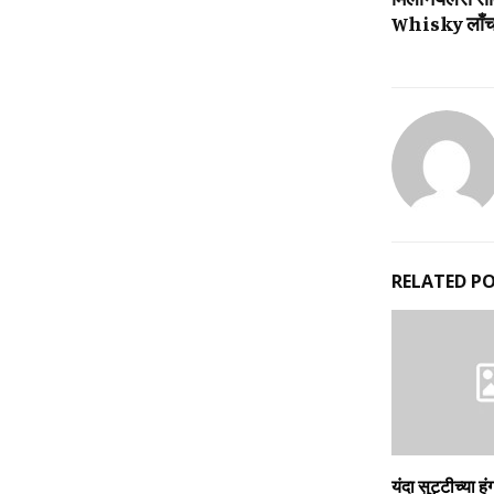
Whisky लाँच 
RELATED P
यंदा सुट्टीच्‍या हं