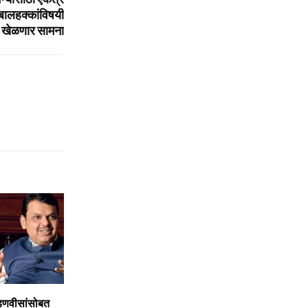
 बालहक्कांविषयी
ी खेळणार सामना
डणवीसांसोबत