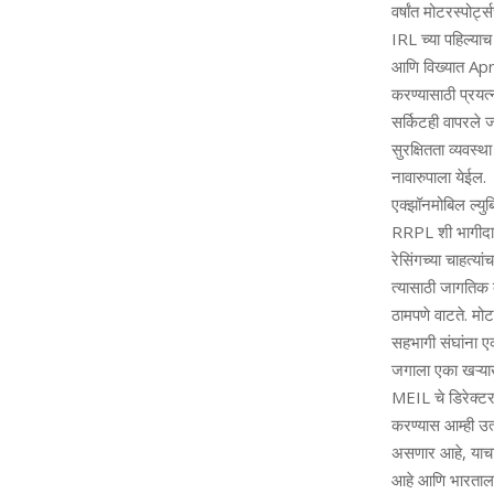
वर्षांत मोटरस्पोर्
IRL च्‍या पहिल्‍याच
आणि विख्यात Apri
करण्यासाठी प्रयत्न
सर्किटही वापरले ज
सुरक्षितता व्‍यवस
नावारुपाला येईल.
एक्झॉनमोबिल ल्युब
RRPL शी भागीदारी 
रेसिंगच्या चाहत्
त्यासाठी जागतिक 
ठामपणे वाटते. मोट
सहभागी संघांना एक
जगाला एका खऱ्याखु
MEIL चे डिरेक्ट
करण्यास आम्ही उत
असणार आहे, याचा आ
आहे आणि भारताला 