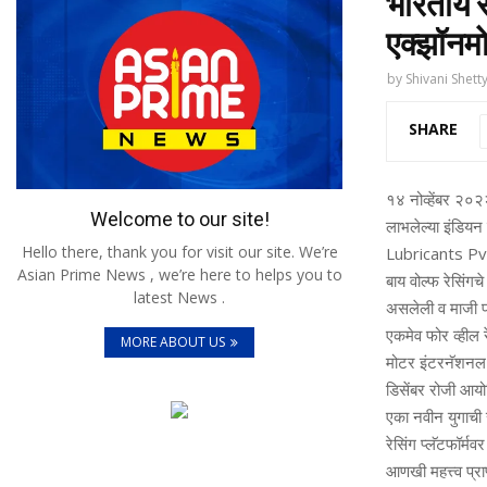
भारतीय र
एक्झॉनमो
by
Shivani Shett
SHARE
१४ नोव्हेंबर २०२२
Welcome to our site!
लाभलेल्या इंडियन 
Hello there, thank you for visit our site. We’re
Lubricants Pvt. 
Asian Prime News , we’re here to helps you to
बाय वोल्‍फ रेसिंग
latest News .
असलेली व माजी फॉर्
एकमेव फोर व्हील रे
MORE ABOUT US
मोटर इंटरनॅशनल सर
डिसेंबर रोजी आयो
एका नवीन युगाची 
रेसिंग प्लॅटफॉर्मव
आणखी महत्त्व प्रा