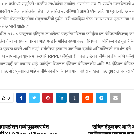
ा ५-७ वर्षांमध्ये संपूर्णपणे भारतीय स्पर्धकांचा समावेश असलेला संघ FI स्पर्धेत उतरविण्या
णपणे भारतीय महिला स्पर्धकांचा संघ F2 स्पर्धेत उतरविण्याचे आमचे ध्येय आहे. या प्रयत्नांत आ
ातील मोटरस्पोर्ट्सच्या क्षेत्रासाठीची पुढील नवी भव्यदिव्य गोष्ट उभारण्याच्या प्रयत्नांचा भ
िलचे आभारी आहोत.”
्रामधील १९७८ पासूनचा इतिहास लाभलेल्या एक्‍झॉनमोबिलचा फॉर्म्युला वन चॅम्पियनशिपसह ज
ठिंबा देण्याचा संपन्‍न वारसा आहे. एक्‍झॉनमोबिल सध्या वर्ल्ड चॅम्पियन – ओरॅकल रेड बुल र
ुरवठा करते आणि संपूर्ण शर्यतीच्या हंगामात जागतिक दर्जाचे अभियांत्रिकी समर्थन देते.
च्या माध्यमातून शुभारंभ करणारे RPPL फॉर्म्युला रीजनल इंडियन चॅम्पियनशीप आणि फॉर्म्
मानपदही सांभाळणार आहे. फॉर्म्युला रिजनल इंडियन चॅम्पियनशीप आणि F4 इंडियन चॅम्पिय
 FIA द्वारे प्रमाणित आहे व चॅम्पियनशीप जिंकणाऱ्यांना बक्षिसादाखल FIA सुपर लायसन्स प
0
T
ियमायझेशन मध्ये पुढाकार घेत
सचिन तेंडुलकर आणि आ
साठी X&O Barrel Premium
प्रतिकात्मक फुटसल साम