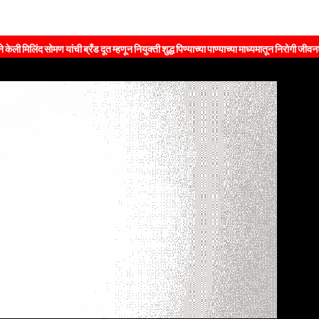
मण यांची ब्रँड दूत म्हणून नियुक्ती शुद्ध पिण्याच्या पाण्याच्या माध्यमातून निरोगी जीवनशैलीचा संदेश