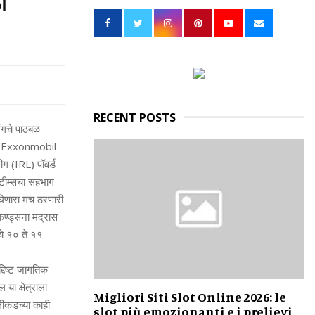
ी
h
f
A
o
r
R
:
C
H
RECENT POSTS
िंगचे पाठबळ
लि. (Exxonmobil
ग (IRL) पॉवर्ड
ी टीम्सचा सहभाग
 घेणारा मंच ठरणारी
केण्‍ड्सना मद्रास
‍ये १० ते ११
्दिष्ट जागतिक
 या क्षेत्राला
Migliori Siti Slot Online 2026: le
अलीकडच्या काही
slot più emozionanti e i prelievi