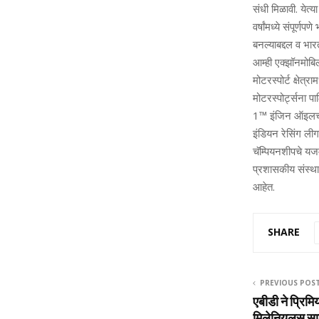
संधी मिळावी. येत्य
वर्षांमध्ये संपूर्
बनल्याबद्दल व भारत
आम्ही एक्झॉनमोब
मोटरस्पोर्ट क्षेत
मोटरस्पोर्ट्सना पा
1™️ इंजिन ऑइलचा प
इंडियन रेसिंग लीग
चॅम्पियनशीपचे यज
प्रशासकीय संस्‍था
आहेत.
SHARE
PREVIOUS POS
एबीडी ने प्रिम
मिलेनियलस 