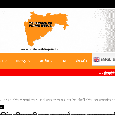
ENGLI
जन
महाराष्ट्र
राष्ट्रीय
लेख
संपादकीय
⇝ झिरोबीने केली मिलिंद सोमण
भारतीय रेसिंग लीगसाठी नवा राजमार्ग तयार करण्यासाठी एक्झॉनमोबिलची रेसिंग प्रमोशन्सबरोबर भा
रस्य