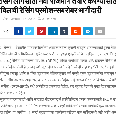
ेसिंग लीगसाठी नवा राजमार्ग तयार करण्यासाठ
बिलची रेसिंग प्रमोशन्सबरोबर भागीदारी
y
November 14, 2022
0
676
0
, चेन्नई – देशातील मोटरस्पोर्ट्सच्या क्षेत्रात नवीन क्रांती घडवून आणण्यासाठी वुल्फ रेस
रेसिंग लीगची ऑफिशियल ल्‍युब्रिकण्‍ट पार्टनर म्हणून एक्झॉनमोबिल लुब्रिकन्ट्स प्रा. 
Ltd.) रेसिंग प्रमोशन्स प्रा. लि. (RPPL) सोबत भागीदारी करत आहे. इंडियन रेसिंग ली
चे १९ नोव्हेंबर रोजी हैदराबाद येथे सुरू होत असलेले पहिले पर्व ही सहा शहरांतील फ्रँचाइझ
म्युला वनपटू आणि ले मॅन्स ड्रायव्हर रेसिंगपटूंसह सर्व स्त्री-पुरुष ड्रायव्‍हर्सना सामावून
सिंग लीग असणार आहे. राऊंड २ व राऊंड ३ नोव्‍हेंबर महिन्‍याच्‍या शेवटी व डिसेंबरमध्‍ये वी
्किट (एमएमआरटी) येथे आयोजित करण्‍यात येतील, तर ग्रॅण्‍ड फिनाले पुन्‍हा हैदराबादमध्
जित करण्‍यात येईल.
सुरुवात करण्यासाठी आणि भारतात मोटरस्पोर्ट्स इकोसिस्टिम तयार करण्यासाठी IRL चे उद
र स्‍पोर्टसाठी दृश्यमानता निर्माण करण्याचे आहे. एक्झॉनमोबिलसोबतच्या भागीदारीमुळे भारतातील
प्त होईल, जे आधीच F1 साठी ग्राहकांच्या पसंतीच्या पहिल्या पाच मार्केटमध्ये आहे आणि 