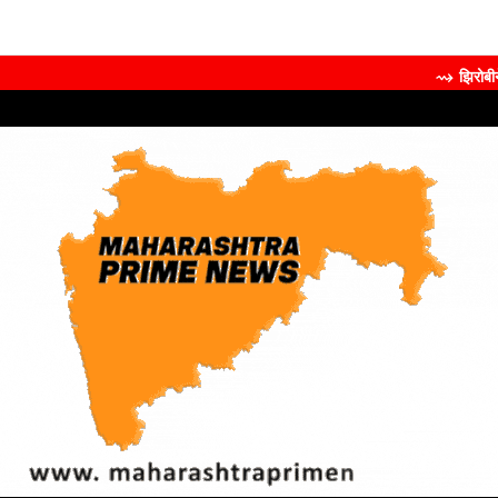
⇝ झिरोबीने केली मिलिंद सो