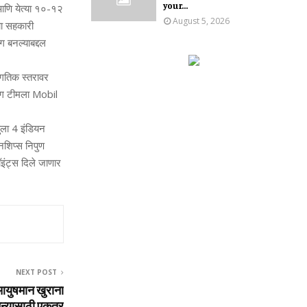
your...
चे आणि येत्या १०-१२
August 5, 2026
मचा सहकारी
ाग बनल्याबद्दल
ागतिक स्तरावर
ेसिंग टीमला Mobil
युला 4 इंडियन
नशिप्स निपुण
ॉइंट्स दिले जाणार
NEXT POST
युषमान खुराना
न्यासाठी एकत्र