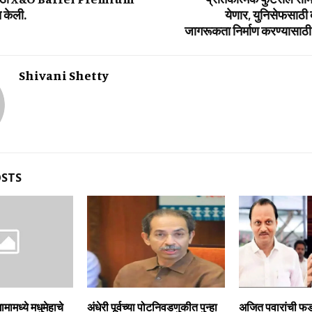
केली.
येणार, युनिसेफसाठी
जागरूकता निर्माण करण्यासाठ
Shivani Shetty
OSTS
गामामध्‍ये मधुमेहाचे
अंधेरी पूर्वच्या पोटनिवडणुकीत पुन्हा
अजित पवारांची फ