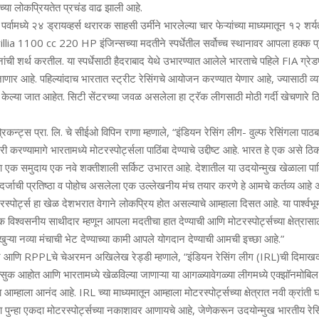
ट्सच्या लोकप्रियतेत प्रचंड वाढ झाली आहे.
 पर्वामध्‍ये २४ ड्रायव्हर्स थरारक साहसी उर्मीने भारलेल्या चार फेऱ्यांच्या माध्यमातून १२ शर्य
llia 1100 cc 220 HP इंजिन्सच्या मदतीने स्पर्धेतील सर्वोच्च स्थानावर आपला हक्क प्
ांची शर्थ करतील. या स्पर्धेसाठी हैदराबाद येथे उभारण्यात आलेले भारताचे पहिले FIA ग्रेडप्
ाणार आहे. पहिल्‍यांदाच भारतात स्ट्रीट रेसिंगचे आयोजन करण्‍यात येणार आहे, ज्‍यासाठी व्‍य
्‍था केल्‍या जात आहेत. सिटी सेंटरच्या जवळ असलेला हा ट्रॅक लीगसाठी मोठी गर्दी खेचणारे ठ
्रिकन्ट्स प्रा. लि. चे सीईओ विपिन राणा म्हणाले, “इंडियन रेसिंग लीग- वुल्फ रेसिंगला पाठब
करण्यामागे भारतामध्ये मोटरस्पोर्ट्सला पाठिंबा देण्याचे उद्दीष्ट आहे. भारत हे एक असे ठ
यांचा एक समुदाय एक नवे शक्तीशाली सर्किट उभारत आहे. देशातील या उदयोन्मुख खेळाला पाठ
दर्जाची प्रतिष्ठा व पोहोच असलेला एक उल्लेखनीय मंच तयार करणे हे आमचे कर्तव्य आहे 
रस्पोर्ट्स हा खेळ देशभरात वेगाने लोकप्रिय होत असल्याचे आम्हाला दिसत आहे. या पार्श्वभ
 विश्वसनीय साथीदार म्हणून आपला मदतीचा हात देण्याची आणि मोटरस्पोर्ट्सच्या क्षेत्रास
ऱ्या नव्या मंचाची भेट देण्याच्या कामी आपले योगदान देण्याची आमची इच्छा आहे.”
र आणि RPPLचे चेअरमन अखिलेख रेड्डी म्हणाले, “इंडियन रेसिंग लीग (IRL)ची दिमाखद
्सुक आहोत आणि भारतामध्ये खेळविल्या जाणाऱ्या या आगळ्यावेगळ्या लीगमध्ये एक्झॉनमोब
म्हाला आनंद आहे. IRL च्या माध्यमातून आम्हाला मोटरस्पोर्ट्सच्या क्षेत्रात नवी क्रां
पुन्हा एकदा मोटरस्पोर्ट्सच्या नकाशावर आणायचे आहे, जेणेकरून उदयोन्मुख भारतीय रेसिंग