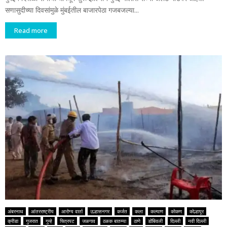
सणासुदीच्या दिवसांमुळे मुंबईतील बाजारपेठा गजबजल्या...
Read more
अंबरनाथ
आंतरराष्ट्रीय
आरोग्य वार्ता
उल्हासनगर
कर्जत
कला
कल्याण
कोकण
कोल्हापूर
क्रीडा
गुजरात
गुन्हे
चित्रपट
जळगाव
ठळक बातम्या
ठाणे
डोंबिवली
दिल्ली
नवी दिल्ली