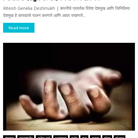
Riteish Genelia Deshmukh | कंपनीचे प्रवर्तक रितेश देशमुख आणि जिनिलिया
देशमुख हे कायद्याचे पालन करणारे आणि आदर राखणारे...
Read more
अंबरनाथ
आंतरराष्ट्रीय
आरोग्य वार्ता
उल्हासनगर
कर्जत
कला
कल्याण
कोकण
कोल्हापूर