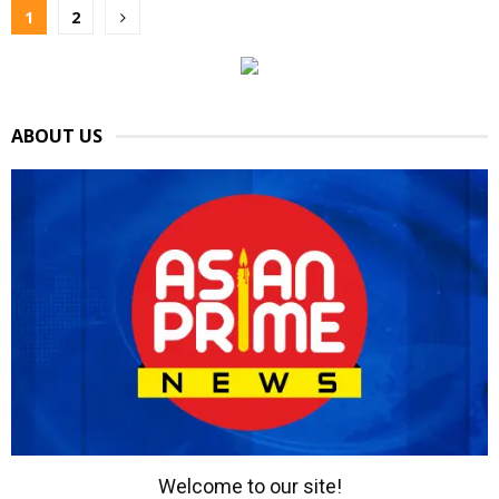
Posts
1
2
pagination
ABOUT US
Welcome to our site!