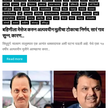
क्रीडा
गुजरात
गुन्हे
चित्रपट
जळगाव
ठळक बातम्या
ठाणे
डोंबिवली
दिल्ली
नवी दिल्ली
नवी मुंबई
नागपूर
नाटक
नांदेड
नालासोपारा
नाशिक
नेरळ
पंढरपूर
पनवेल
पालघर
पिंपरी/चिंचवड
पुणे
बदलापूर
बॉलीवूड
बोरगांव/माणगांव
मनोरंजन
मराठवाडा
महाराष्ट्र
मुंबई
मुरुड/जंजिरा
रत्नागिरी
रायगड
राष्ट्रीय
लेख
वसई
विदर्भ
विरार
शहापूर
संपादकीय
सांगली
सातारा
साहित्य
सोलापूर
हॉलिवूड
बहिणीला मेसेज करुन अल्पवयीन मुलीचा टोकाचा निर्णय, सारं गाव
सुन्न, कारण…
सिंधुदुर्ग: मालवण तालुक्यात एक अत्यंत धक्कादायक अशी घटना घडली आहे. येथे एका १७
वर्षीय अल्पवयीन मुलीने आत्महत्या करत...
Read more