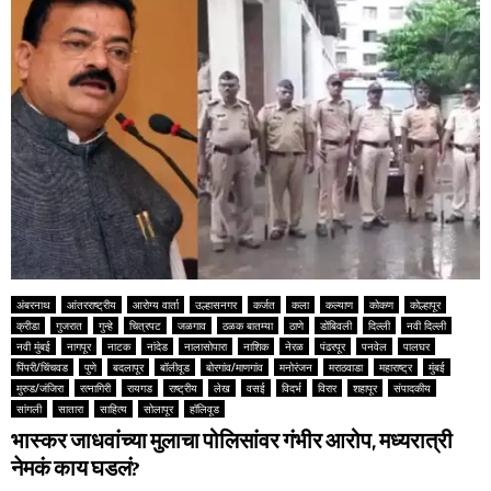
अंबरनाथ
आंतरराष्ट्रीय
आरोग्य वार्ता
उल्हासनगर
कर्जत
कला
कल्याण
कोकण
कोल्हापूर
क्रीडा
गुजरात
गुन्हे
चित्रपट
जळगाव
ठळक बातम्या
ठाणे
डोंबिवली
दिल्ली
नवी दिल्ली
नवी मुंबई
नागपूर
नाटक
नांदेड
नालासोपारा
नाशिक
नेरळ
पंढरपूर
पनवेल
पालघर
पिंपरी/चिंचवड
पुणे
बदलापूर
बॉलीवूड
बोरगांव/माणगांव
मनोरंजन
मराठवाडा
महाराष्ट्र
मुंबई
मुरुड/जंजिरा
रत्नागिरी
रायगड
राष्ट्रीय
लेख
वसई
विदर्भ
विरार
शहापूर
संपादकीय
सांगली
सातारा
साहित्य
सोलापूर
हॉलिवूड
भास्कर जाधवांच्या मुलाचा पोलिसांवर गंभीर आरोप, मध्यरात्री
नेमकं काय घडलं?