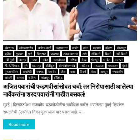
अंबरनाथ
आंतरराष्ट्रीय
आरोग्य वार्ता
उल्हासनगर
कर्जत
कला
कल्याण
कोकण
कोल्हापूर
क्रीडा
गुजरात
गुन्हे
चित्रपट
जळगाव
ठळक बातम्या
ठाणे
डोंबिवली
दिल्ली
नवी दिल्ली
नवी मुंबई
नागपूर
नाटक
नांदेड
नालासोपारा
नाशिक
नेरळ
पंढरपूर
पनवेल
पालघर
पिंपरी/चिंचवड
पुणे
बदलापूर
बॉलीवूड
बोरगांव/माणगांव
मनोरंजन
मराठवाडा
महाराष्ट्र
मुंबई
मुरुड/जंजिरा
रत्नागिरी
रायगड
राष्ट्रीय
लेख
वसई
विदर्भ
विरार
शहापूर
संपादकीय
सांगली
सातारा
साहित्य
सोलापूर
हॉलिवूड
अजित पवारांची फडणवीसांसोबत चर्चा; तर निरोपासाठी आलेल्या
नार्वेकरांना शरद पवारांनी गाडीत बसवलं!
मुंबई : क्रिकेटपेक्षा राजकीय घडामोडींनीच सर्वाधिक चर्चेत असलेल्या मुंबई क्रिकेट
संघटनेची (एमसीए) निवडणूक आज पार पडत आहे. या...
Read more