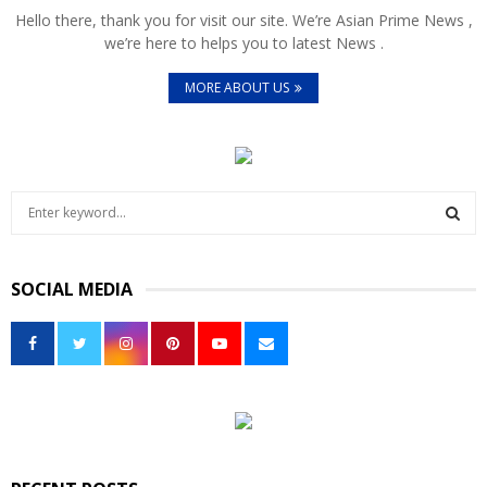
Hello there, thank you for visit our site. We’re Asian Prime News ,
we’re here to helps you to latest News .
MORE ABOUT US
S
e
a
S
r
SOCIAL MEDIA
c
E
h
f
A
o
r
R
:
C
H