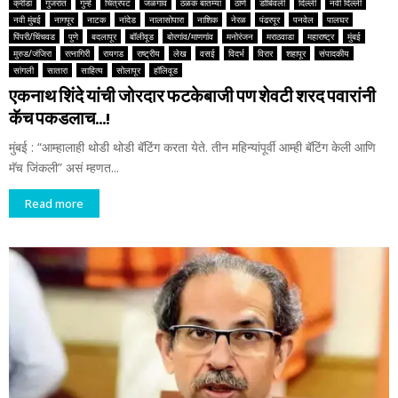
क्रीडा
गुजरात
गुन्हे
चित्रपट
जळगाव
ठळक बातम्या
ठाणे
डोंबिवली
दिल्ली
नवी दिल्ली
नवी मुंबई
नागपूर
नाटक
नांदेड
नालासोपारा
नाशिक
नेरळ
पंढरपूर
पनवेल
पालघर
पिंपरी/चिंचवड
पुणे
बदलापूर
बॉलीवूड
बोरगांव/माणगांव
मनोरंजन
मराठवाडा
महाराष्ट्र
मुंबई
मुरुड/जंजिरा
रत्नागिरी
रायगड
राष्ट्रीय
लेख
वसई
विदर्भ
विरार
शहापूर
संपादकीय
सांगली
सातारा
साहित्य
सोलापूर
हॉलिवूड
एकनाथ शिंदे यांची जोरदार फटकेबाजी पण शेवटी शरद पवारांनी
कॅच पकडलाच…!
मुंबई : “आम्हालाही थोडी थोडी बॅटिंग करता येते. तीन महिन्यांपूर्वी आम्ही बॅटिंग केली आणि
मॅच जिंकली” असं म्हणत...
Read more