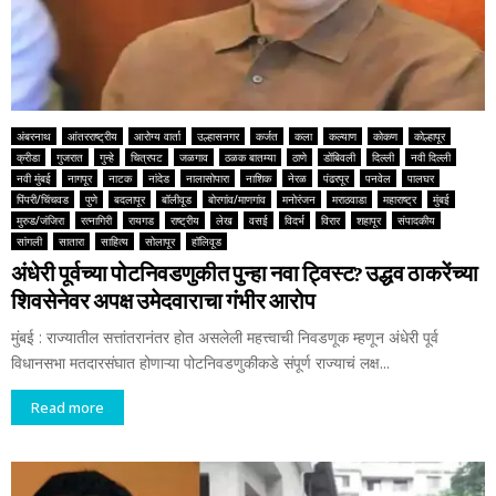
अंबरनाथ
आंतरराष्ट्रीय
आरोग्य वार्ता
उल्हासनगर
कर्जत
कला
कल्याण
कोकण
कोल्हापूर
क्रीडा
गुजरात
गुन्हे
चित्रपट
जळगाव
ठळक बातम्या
ठाणे
डोंबिवली
दिल्ली
नवी दिल्ली
नवी मुंबई
नागपूर
नाटक
नांदेड
नालासोपारा
नाशिक
नेरळ
पंढरपूर
पनवेल
पालघर
पिंपरी/चिंचवड
पुणे
बदलापूर
बॉलीवूड
बोरगांव/माणगांव
मनोरंजन
मराठवाडा
महाराष्ट्र
मुंबई
मुरुड/जंजिरा
रत्नागिरी
रायगड
राष्ट्रीय
लेख
वसई
विदर्भ
विरार
शहापूर
संपादकीय
सांगली
सातारा
साहित्य
सोलापूर
हॉलिवूड
अंधेरी पूर्वच्या पोटनिवडणुकीत पुन्हा नवा ट्विस्ट? उद्धव ठाकरेंच्या
शिवसेनेवर अपक्ष उमेदवाराचा गंभीर आरोप
मुंबई : राज्यातील सत्तांतरानंतर होत असलेली महत्त्वाची निवडणूक म्हणून अंधेरी पूर्व
विधानसभा मतदारसंघात होणाऱ्या पोटनिवडणुकीकडे संपूर्ण राज्याचं लक्ष...
Read more