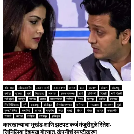
अंबरनाथ
आंतरराष्ट्रीय
आरोग्य वार्ता
उल्हासनगर
कर्जत
कला
कल्याण
कोकण
कोल्हापूर
क्रीडा
गुजरात
गुन्हे
चित्रपट
जळगाव
ठळक बातम्या
ठाणे
डोंबिवली
दिल्ली
नवी दिल्ली
नवी मुंबई
नागपूर
नाटक
नांदेड
नालासोपारा
नाशिक
नेरळ
पंढरपूर
पनवेल
पालघर
पिंपरी/चिंचवड
पुणे
बदलापूर
बॉलीवूड
बोरगांव/माणगांव
मनोरंजन
मराठवाडा
महाराष्ट्र
मुंबई
मुरुड/जंजिरा
रत्नागिरी
रायगड
राष्ट्रीय
लेख
वसई
विदर्भ
विरार
शहापूर
संपादकीय
सांगली
सातारा
साहित्य
सोलापूर
हॉलिवूड
कारखान्याचा भूखंड आणि झटपट कर्ज मंजुरीमुळे रितेश-
जिनिलिया देशमुख गोत्यात, कंपनीचं स्पष्टीकरण