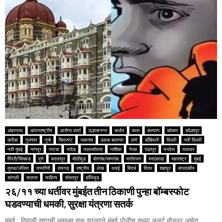
अंबरनाथ
आंतरराष्ट्रीय
आरोग्य वार्ता
उल्हासनगर
कर्जत
कला
कल्याण
कोकण
कोल्हापूर
क्रीडा
गुजरात
गुन्हे
चित्रपट
जळगाव
ठळक बातम्या
ठाणे
डोंबिवली
दिल्ली
नवी दिल्ली
नवी मुंबई
नागपूर
नाटक
नांदेड
नालासोपारा
नाशिक
नेरळ
पंढरपूर
पनवेल
पालघर
पिंपरी/चिंचवड
पुणे
बदलापूर
बॉलीवूड
बोरगांव/माणगांव
मनोरंजन
मराठवाडा
महाराष्ट्र
मुंबई
मुरुड/जंजिरा
रत्नागिरी
रायगड
राष्ट्रीय
लेख
वसई
विदर्भ
विरार
शहापूर
संपादकीय
सांगली
सातारा
साहित्य
सोलापूर
हॉलिवूड
२६/११ च्या धर्तीवर मुंबईत तीन ठिकाणी पुन्हा बॉम्बस्फोट
घडवण्याची धमकी, सुरक्षा यंत्रणा सतर्क
मुंबई : दिवाळी सणाची धामधूम सुरू झाल्याने मुंबई पोलीस सध्या अलर्ट मोडवर आहेत.