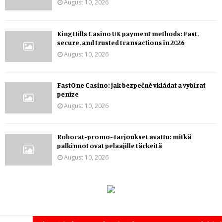
August 10, 2026
KingHills Casino UK payment methods: Fast,
secure, and trusted transactions in 2026
August 10, 2026
FastOne Casino: jak bezpečně vkládat a vybírat
peníze
August 10, 2026
Robocat-promo- tarjoukset avattu: mitkä
palkinnot ovat pelaajille tärkeitä
August 10, 2026