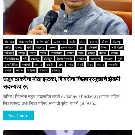
अंबरनाथ
आंतरराष्ट्रीय
आरोग्य वार्ता
उल्हासनगर
कर्जत
कला
कल्याण
कोकण
कोल्हापूर
क्रीडा
गुजरात
गुन्हे
चित्रपट
जळगाव
ठळक बातम्या
ठाणे
डोंबिवली
दिल्ली
नवी दिल्ली
नवी मुंबई
नागपूर
नाटक
नांदेड
नालासोपारा
नाशिक
नेरळ
पंढरपूर
पनवेल
पालघर
पिंपरी/चिंचवड
पुणे
बदलापूर
बॉलीवूड
बोरगांव/माणगांव
मनोरंजन
मराठवाडा
महाराष्ट्र
मुंबई
मुरुड/जंजिरा
रत्नागिरी
रायगड
राष्ट्रीय
लेख
वसई
विदर्भ
विरार
शहापूर
संपादकीय
सांगली
सातारा
साहित्य
सोलापूर
हॉलिवूड
उद्धव ठाकरेंना मोठा झटका, शिवसेना जिल्हाप्रमुखाचे झेडपी
सदस्यत्व रद्द
वाशिम : शिवसेना उद्धव बाळासाहेब ठाकरे (Uddhav Thackeray) गटाचे वाशिम
जिल्हाप्रमुख तथा जिल्हा परिषद सभापती सुरेश मापारी (Suresh...
Read more