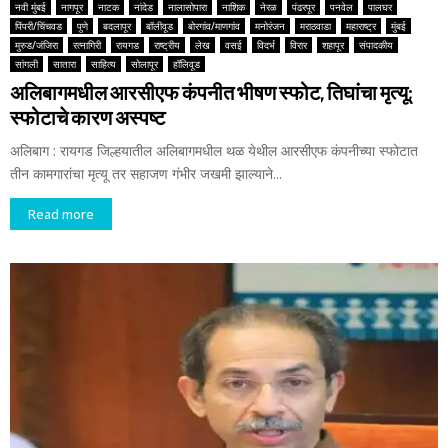
नवी मुंबई
नागपूर
नाटक
नांदेड
नालासोपारा
नाशिक
नेरळ
पंढरपूर
पनवेल
पालघर
पिंपरी/चिंचवड
पुणे
बदलापूर
बॉलीवूड
बोरगांव/माणगांव
मनोरंजन
मराठवाडा
महाराष्ट्र
मुंबई
मुरुड/जंजिरा
रत्नागिरी
रायगड
राष्ट्रीय
लेख
वसई
विदर्भ
विरार
शहापूर
संपादकीय
सांगली
सातारा
साहित्य
सोलापूर
हॉलिवूड
अलिबागमधील आरसीएफ कंपनीत भीषण स्फोट, तिघांचा मृत्यू;
स्फोटाचे कारण अस्पष्ट
अलिबाग : रायगड जिल्हयातील अलिबागमधील थळ येथील आरसीएफ कंपनीच्या स्फोटात
तीन कामगारांचा मृत्यू तर सहाजण गंभीर जखमी झाल्याने...
Read more