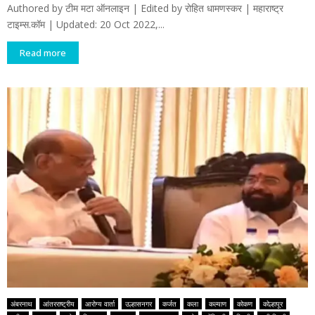
Authored by टीम मटा ऑनलाइन | Edited by रोहित धामणस्कर | महाराष्ट्र
टाइम्स.कॉम | Updated: 20 Oct 2022,...
Read more
अंबरनाथ
आंतरराष्ट्रीय
आरोग्य वार्ता
उल्हासनगर
कर्जत
कला
कल्याण
कोकण
कोल्हापूर