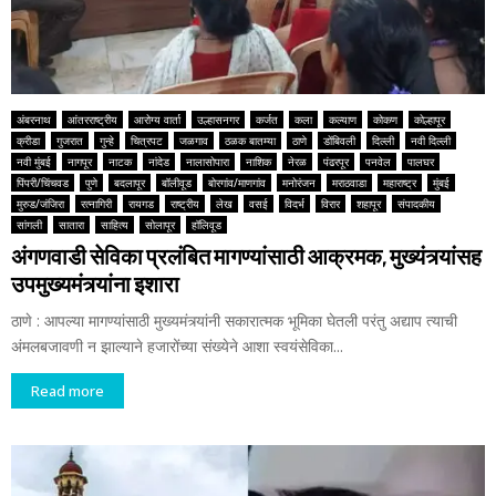
अंबरनाथ
आंतरराष्ट्रीय
आरोग्य वार्ता
उल्हासनगर
कर्जत
कला
कल्याण
कोकण
कोल्हापूर
क्रीडा
गुजरात
गुन्हे
चित्रपट
जळगाव
ठळक बातम्या
ठाणे
डोंबिवली
दिल्ली
नवी दिल्ली
नवी मुंबई
नागपूर
नाटक
नांदेड
नालासोपारा
नाशिक
नेरळ
पंढरपूर
पनवेल
पालघर
पिंपरी/चिंचवड
पुणे
बदलापूर
बॉलीवूड
बोरगांव/माणगांव
मनोरंजन
मराठवाडा
महाराष्ट्र
मुंबई
मुरुड/जंजिरा
रत्नागिरी
रायगड
राष्ट्रीय
लेख
वसई
विदर्भ
विरार
शहापूर
संपादकीय
सांगली
सातारा
साहित्य
सोलापूर
हॉलिवूड
अंगणवाडी सेविका प्रलंबित मागण्यांसाठी आक्रमक, मुख्यंत्र्यांसह
उपमुख्यमंत्र्यांना इशारा
ठाणे : आपल्या मागण्यांसाठी मुख्यमंत्र्यांनी सकारात्मक भूमिका घेतली परंतु अद्याप त्याची
अंमलबजावणी न झाल्याने हजारोंच्या संख्येने आशा स्वयंसेविका...
Read more