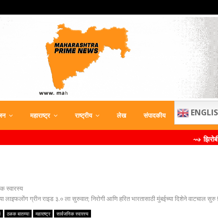
ENGLI
जन
महाराष्ट्र
राष्ट्रीय
लेख
संपादकीय
⇝ झिरोबीने केली मिलिंद
िक स्वारस्य
ा लाइफलोंग ग्रीन राइड ३.० ला सुरुवात; निरोगी आणि हरित भारतासाठी मुंबईच्या दिशेने वाटचाल सुरु 
ा
ठळक बातम्या
महाराष्ट्र
सार्वजनिक स्वारस्य