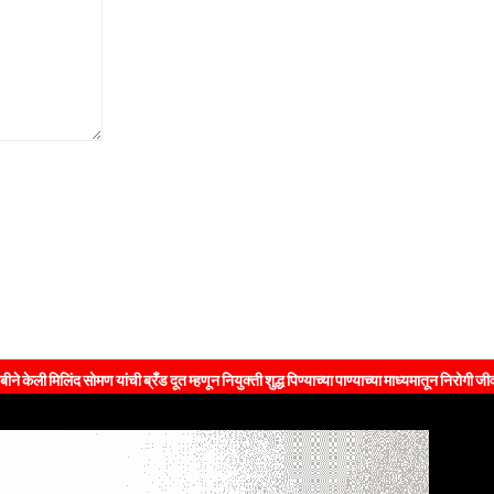
द सोमण यांची ब्रँड दूत म्हणून नियुक्ती शुद्ध पिण्याच्या पाण्याच्या माध्यमातून निरोगी जीवनशैलीचा 