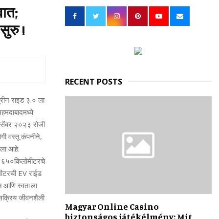
h
वात;
f
A
o
ुरु !
r
R
:
C
H
RECENT POSTS
्रीन राइड ३.० ला
अहमदाबादमध्ये
डिसेंबर २०२३ रोजी
ी वस्तू कंपनीने,
ेला आहे.
हे ६५०किलोमीटरचे
ोमीटरची EV राईड
ात आणि स्वतःला
ा सक्रिय जीवनशैली
Magyar Online Casino
biztonságos játékélmény: Mit