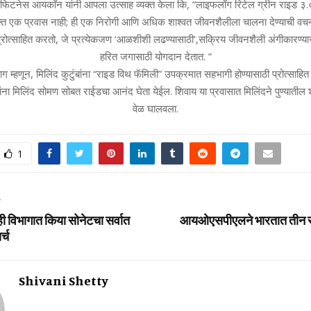
 फिटनेस आयकॉन यांनी आपला उत्साह व्यक्त केला कि, “लाइफलाँग रिटेल ग्रीन राइड ३.
क्त एक प्रवास नाही; ही एक निरोगी आणि अधिक शाश्वत जीवनशैलीला चालना देण्याची वचनब
ी प्रोत्साहित करतो, जे प्रत्येकजण ‘आळशीशी लढण्यासाठी’,सक्रिय जीवनशैली अंगीकारण्या
हरित जगासाठी योगदान देतात. ”
 म्हणून, मिलिंद कुटुंबांना “राइड विथ फॅमिली” उपक्रमात सहभागी होण्यासाठी प्रोत्साहित 
ंना मिलिंद सोमण सोबत राईडचा आनंद घेता येईल. शिवाय या प्रवासात मिलिंदने पुण्यातील
वेळ घालवला.
1
T
व्‍ही विभागात किया सोनेटचा सर्वात
आयओएसपीएलने भारतात तीन सहय
्च
Shivani Shetty