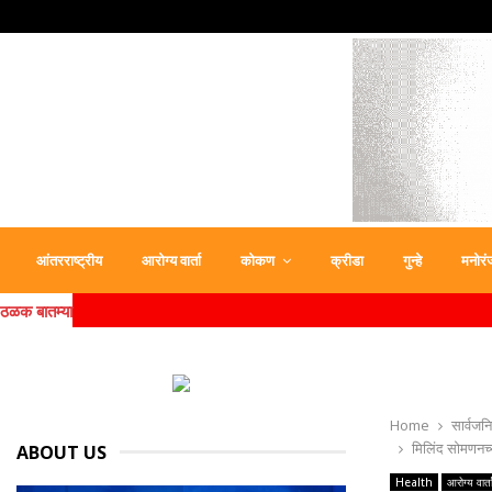
आंतरराष्ट्रीय
आरोग्य वार्ता
कोकण
क्रीडा
गुन्हे
मनोरं
ठळक बातम्या
Home
सार्वजन
मिलिंद सोमणनच्य
ABOUT US
Health
आरोग्य वार्त