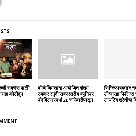
OSTS
ेली सक्सेस पार्टी*
बॉम्बे जिमखाना आयोजित गौतम
सिग्निफायकडून नवीन 
 सहा कोटींहून
ठक्कर स्मृती राज्यस्तरीय ज्युनियर
लॅम्‍प्‍ससह फिलिप्‍स
बॅडमिंटन स्पर्धा 21 जानेवारीपासून
लायटिंग श्रेणीचा वि
OMMENT