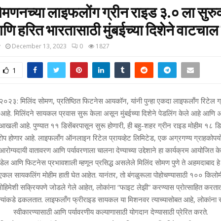
ोमणनच्या लाइफलोंग ग्रीन राइड ३.० ला सुरु
णि हरित भारतासाठी मुंबईच्या दिशेने वाटचाल स
y
December 13, 2023
0
1827
1
र २०२३: मिलिंद सोमण, प्रतिष्ठित फिटनेस आयकॉन, यांनी पुन्हा एकदा लाइफलाँग रिटेल ग
 आहे. मिलिंदने सायकल प्रवास सुरू केला असून मुंबईच्या दिशेने पेडलिंग केले आहे आणि 
 आखली आहे. पुण्यात ११ डिसेंबरपासून सुरू होणारी, ही बहु-शहर ग्रीन राइड मोहीम १८ 
ारोप होणार आहे. लाइफलाँग ऑनलाइन रिटेल प्रायव्हेट लिमिटेड, एक अग्रगण्य ग्राहकोपयोग
 आरोग्यदायी वातावरण आणि पर्यावरणाला चालना देण्याच्या उद्देशाने हा कार्यक्रम आयोजित क
डेल आणि फिटनेस प्रभावशाली म्हणून प्रसिद्ध असलेले मिलिंद सोमण पुणे ते अहमदाबाद 
कल सायकलिंग मोहीम हाती घेत आहेत. यानंतर, तो बंगळुरूला पोहोचण्यासाठी १०० किल
मोहिमेशी सक्रियपणे जोडले गेले आहेत, लोकांना “फाइट लेझी” करण्यास प्रोत्साहित करत
आवृत्त्यांकडे ढकलतात. लाइफलाँग फ्रीराइड सायकल या मिशनवर त्याच्यासोबत आहे, लोकांन
स्वीकारण्यासाठी आणि पर्यावरणीय कल्याणासाठी योगदान देण्यासाठी प्रेरित करते.