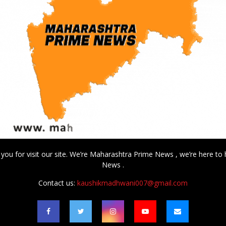
 you for visit our site. We’re Maharashtra Prime News , we’re here to 
News .
Contact us:
kaushikmadhwani007@gmail.com