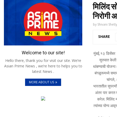
मिलिंद स
निरोगी आ
by
Shivani Shett
SHARE
Welcome to our site!
मुंबई,१३ डिसेंब
सुरुवात केली
Hello there, thank you for visit our site. We’re
Asian Prime News , we’re here to helps you to
थांबण्याची योजना
latest News .
बंगळुरूमध्ये सम
चांगले,
MORE ABOUT US
भारतातील सुपरमॉ
अंतर पार करत ए
करेल. मिलिंद 
त्यांच्या योग्य 