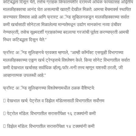
कटिबद्धता दिसून येते, तसेच ग्राहक किफातयशीर दरामध्‍ये अधिक फायद्यांसह अद्वितीय
मालकीहक्‍काचा आनंद घेत असल्‍याची खात्री देखील मिळते. आमचा बेंचमार्क्‍स स्‍थापित
करण्‍यावर विश्‍वास आहे आणि फ्रास्‍ट अॅण्‍ड सुव्हिलनकडून मालकीहक्‍काच्‍या सर्वात
कमी खर्चासाठी सोनेटला मिळालेल्‍या मान्‍यतेमधून उद्योग मानकांना नव्‍या उंचीवर
नेण्‍याप्रती, तसेच सूक्ष्‍मदर्शी ग्राहकांच्‍या बदलत्‍या गरजांची पूर्तता करण्‍याप्रती आमची
स्थिर कटिबद्धता दिसून येते.”
फ्रॉस्‍ट अॅण्‍ड सुलिव्‍हनचे प्रवक्‍ता म्‍हणाले, “आम्‍ही कॉम्‍पॅक्‍ट एसयूव्‍ही विभागाच्‍या
मालकीहक्‍काच्‍या एकूण खर्च ट्रेण्‍ड्सचे विश्‍लेषण केले. किया सोनेट विभागातील सर्वात
कमी देखभाल खर्चासह सर्वाधिक व्‍हॅल्‍यू-फॉर-मनी तत्त्व म्‍हणून यशस्‍वी ठरली, जी
आव्‍हानात्‍मक उपलब्‍धी आहे.”
फ्रॉस्‍ट अॅण्‍ड सुलिव्‍हनच्‍या विश्‍लेषणामधील ठळक वैशिष्‍टये:
 देखभाल खर्च: पेट्रोल व डिझेल मॉडेल्‍ससाठी विभागातील सर्वोत्तम
 पेट्रोल मॉडेल: विभागातील सरासरीपेक्षा १६ टक्‍क्‍यांनी कमी
 डिझेल मॉडेल: विभागातील सरासरीपेक्षा १४ टक्‍क्‍यांनी कमी