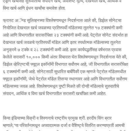
एकूण खर्चासह सुरूवातीचा संपादन खर्च, अवशिष्‍ट मूल्‍य, देखभाल खर्च, आर्थिक व
विमा खर्च आणि इंधन खर्चांचा समावेश होता.
फ्रास्‍ट अॅण्‍ड सुलिव्‍हनच्‍या विश्‍लेषणामधून निदर्शनास आले की, डिझेल सोनेटचा
नियोजित देखभाल खर्च जवळच्‍या प्रतिस्‍पर्धी मॉडेलच्‍या तुलनेत १७ टक्‍क्‍यांनी कमी
आहे आणि विभागातील सरासरीपेक्षा २३ टक्‍क्‍यांनी कमी आहे. पेट्रोल सोनेट संदर्भात हा
देखभाल खर्च जवळचे प्रतिस्‍पर्धी मॉडेल आणि इतर स्‍पर्धात्‍मक मॉडेल्‍सच्‍या तुलनेत
अनुक्रमे ७ टक्‍के व २८ टक्‍क्‍यांनी कमी आहे. इतर कार्यपद्धतींसह वर्षभरात प्रवास
केलेले सरासरी १०,००० किमी अंतर विचारात घेत विश्‍लेषणामधून निदर्शनास येते की,
डिझेल व्‍हेरिएण्‍टची फ्यूएल इकॉनॉमी विभागात सर्वोत्तम आहे, जी विभागातील सरासरीपेक्षा
६ टक्‍क्‍यांनी कमी आहे. सोनेटसाठी सुधारित बाबींपैकी एक म्‍हणजे पेट्रोल मॉडेलमधील
फ्यूएल इकॉनॉमी, जेथे पेट्रोल मॉडेल तिसऱ्या स्‍थानावर आहे आणि विभागातील सर्वोत्तम
मॉडेल्‍सच्‍या जवळ आहे. विश्‍लेषणामधून पुष्‍टी मिळते की दोन्‍ही मॉडेल्‍सचे सुरुवातीचे
संपादन, आर्थिक व विमा खर्च विभागातील सरासरी खर्चांपेक्षा कमी आहेत.
किया इंडियाच्‍या विक्री व विपणनाचे राष्‍ट्रीय प्रमुख श्री. हरदीप सिंग ब्रार
म्‍हणाले,”या परिवर्तनामधून अपवादात्‍मक दर्जा व वैशिष्‍ट्ये वितरित करण्‍याप्रती आमची