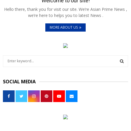
Welcome to our site!
Hello there, thank you for visit our site. We’re Asian Prime News ,
we’re here to helps you to latest News .
MORE ABOUT US
S
e
a
S
r
SOCIAL MEDIA
c
E
h
f
A
o
r
R
:
C