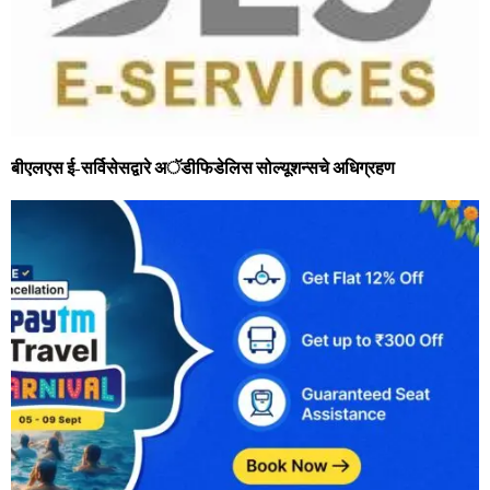
बीएलएस ई-सर्विसेसद्वारे अॅडीफिडेलिस सोल्‍यूशन्‍सचे अधिग्रहण