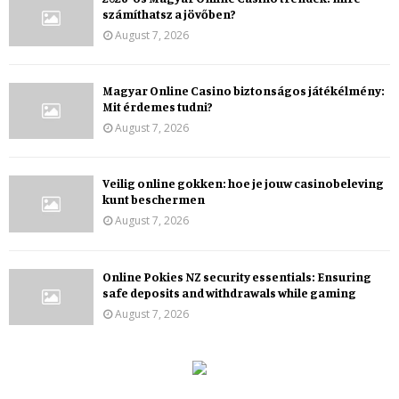
számíthatsz a jövőben?
August 7, 2026
Magyar Online Casino biztonságos játékélmény:
Mit érdemes tudni?
August 7, 2026
Veilig online gokken: hoe je jouw casinobeleving
kunt beschermen
August 7, 2026
Online Pokies NZ security essentials: Ensuring
safe deposits and withdrawals while gaming
August 7, 2026