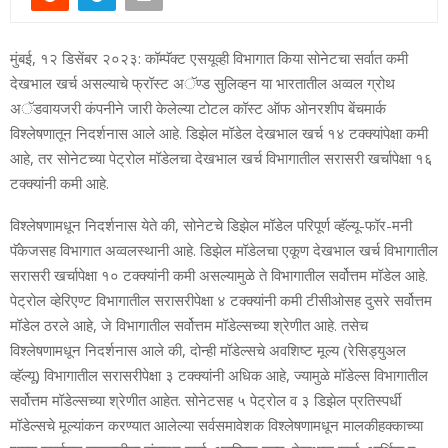
मुंबई, १२ डिसेंबर २०२३: कॉम्‍पॅक्‍ट एसयूव्‍ही विभागात किया सोनेटचा सर्वात कमी
देखभाल खर्च असल्याचे फ्रॉस्‍ट अॅण्‍ड सुलिव्‍हन या भारतातील अव्‍वल ग्रोथ
अॅडवायजरी कंपनीने जारी केलेल्या टोटल कॉस्‍ट ऑफ ओनरशीप बेंचमार्क
विश्‍लेषणातून निदर्शनास आले आहे. डिझेल मॉडेल देखभाल खर्च १४ टक्‍क्‍यांपेक्षा कमी
आहे, तर सोनेटच्‍या पेट्रोल मॉडेलचा देखभाल खर्च विभागातील सरासरी खर्चापेक्षा १६
टक्‍क्‍यांनी कमी आहे.
विश्‍लेषणामधून निदर्शनास येते की, सोनेटचे डिझेल मॉडेल परिपूर्ण व्‍हॅल्‍यू-फॉर-मनी
पॅकेजसह विभागात अव्‍वलस्‍थानी आहे. डिझेल मॉडेलचा एकूण देखभाल खर्च विभागातील
सरासरी खर्चापेक्षा १० टक्‍क्‍यांनी कमी असल्‍यामुळे ते विभागातील सर्वोत्तम मॉडेल आहे.
पेट्रोल व्‍हेरिएण्‍ट विभागातील सरासरीपेक्षा ४ टक्‍क्‍यांनी कमी टीसीओसह दुसरे सर्वोत्तम
मॉडेल ठरले आहे, जे विभागातील सर्वोत्तम मॉडेल्‍सच्‍या श्रेणीत आहे. तसेच
विश्‍लेषणामधून निदर्शनास आले की, दोन्‍ही मॉडेल्‍सचे अवशिष्‍ट मूल्‍य (रेसिड्युअल
व्‍हॅल्‍यू) विभागातील सरासरीपेक्षा ३ टक्‍क्‍यांनी अधिक आहे, ज्‍यामुळे मॉडेल्‍स विभागातील
सर्वोत्तम मॉडेल्‍सच्‍या श्रेणीत आहेत. सोनेटसह ५ पेट्रोल व ३ डिझेल प्रतिस्‍पर्धी
मॉडेल्‍सचे मूल्‍यांकन करण्‍यात आलेल्‍या सर्वसमावेशक विश्‍लेषणामधून मालकीहक्‍काच्‍या