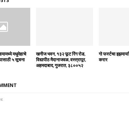
OSTS
गामामध्‍ये मधुमेहाचे
खनीज भवन, १३२ फूट रिंग रोड,
गो फर्स्टचा इझमाय
्‍यासाठी ५ सूचना
विद्यापीठ मैदानाजवळ, वस्त्रापूर,
करार
अहमदाबाद, गुजरात, ३८००५२
OMMENT