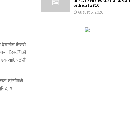
to PayID Pokies Australia: Start
with just A$10
August 6, 2026
ि
देशातील
तिसरी
णाऱ्या
व्हिस्कींपैकी
एक
आहे
.
स्टर्लिंग
ोडका
श्रेणींमध्ये
युनिट
,
१