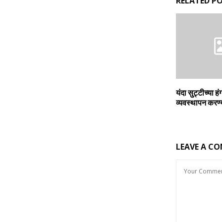
RELATED P
यंदा सुट्टीच्‍या हं
व्‍यवस्‍थापन करण
LEAVE A C