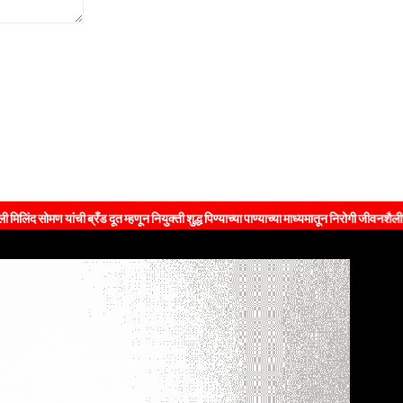
ची ब्रँड दूत म्हणून नियुक्ती शुद्ध पिण्याच्या पाण्याच्या माध्यमातून निरोगी जीवनशैलीचा संदेश जनतेप