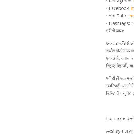
•
Instagram:
•
Facebook:
h
•
YouTube:
h
•
Hashtags: 
एबीडी
बद्दल
:
अलाइड
ब्लेंडर्स
अ
सर्वात
मोठी
आयएम
एक
आहे
,
ज्याचा
ब
रिझर्व्ह
व्हिस्की
,
या
एबीडी
ही
एक
मल्ट
उपस्थिती
असलेले
डिस्टिलिंग
युनिट
For more deta
Akshay Puran