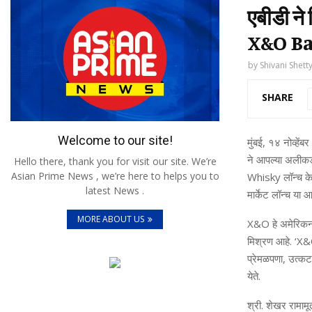
एबीडी ने
X&O Ba
by
Shivani Shett
SHARE
Welcome to our site!
मुंबई
,
१४
नोव्हेंबर
ने
आपल्या
अलीक
Hello there, thank you for visit our site. We’re
Asian Prime News , we’re here to helps you to
Whisky
लॉन्च
क
latest News .
मार्केट
लॉन्च
या
आ
MORE ABOUT US
X&O
हे
अमेरिक
मिश्रण
आहे
.
‘X&
प्रेमळपणा
,
उत्कट
येते
.
श्री
.
शेखर
रामामूर्