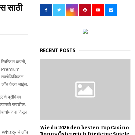
h
लस साठी
f
A
o
r
R
:
C
H
RECENT POSTS
स्पिरिट्स
कंपनी
,
l Premium
त्याचे
फिजिकल
र
लाँच
केला
जाईल
.
ल्टचे
प्रीमियम
ज्यामध्ये
जवळीक
,
ंधांची
भावना
दिसून
Wie du 2026 den besten Top Casino
m Whisky
चे
लाँच
Bonus Österreich für deine Spiele