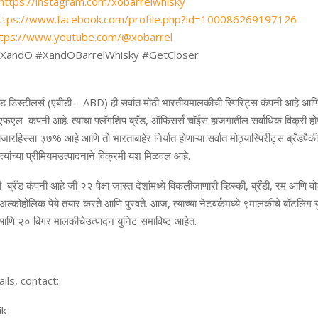
https://instagram.com/xobarrelwhisky
ttps://www.facebook.com/profile.php?id=100086269197126
ttps://www.youtube.com/@xobarrel
#XandO #XandOBarrelWhisky #GetCloser
ँड
डिस्टीलर्स
(
एबीडी
– ABD)
ही
सर्वात
मोठी
भारतीय
मालकीची
स्पिरिट्स
कंपनी
आहे
आण
एफएल
कंपनी
आहे
.
त्याचा
फ्लॅगशिप
ब्रँड
,
ऑफिसर्स
चॉईस
हा
जगातील
सर्वाधिक
विक्री
हो
ाजार
हिस्सा
३७
%
आहे
आणि
तो
भारताबाहेर
निर्यात
होणाऱ्या
सर्वात
मोठ्या
स्पिरीट्स
ब्रँडपैकी
त्यांच्या
प्रीमियम
उत्पादनाने
विक्रमी
यश
मिळवल
आहे
.
ी
–
ब्रँड
कंपनी
आहे
जी
२२
पेक्षा
जास्त
देशांमध्ये
विकली
जाणारी
व्हिस्की
,
ब्रँडी
,
रम
आणि
व
अल्कोहोलिक
पेये
तयार
करते
आणि
पुरवते
.
आज
,
त्याच्या
नेटवर्कमध्ये
९
मालकीचे
बॉटलिंग
आणि
२०
बिगर
मालकीचे
उत्पादन
युनिट
समाविष्ट
आहेत
.
ils, contact:
ik