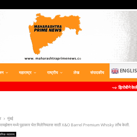
ENGLI
जन
महाराष्ट्र
राष्ट्रीय
लेख
संपादकीय
⇝ झिरोबीने केली मिलिंद सोमण यांची
र
मुंबई
मियमायझेशन मध्ये पुढाकार घेत मिलेनियलस साठी X&O Barrel Premium Whisky लाँच केली.
वजनिक स्वारस्य