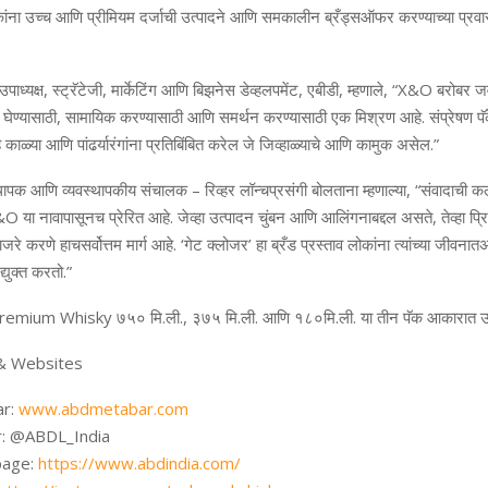
ांना
उच्च
आणि
प्रीमियम
दर्जाची
उत्पादने
आणि
समकालीन
ब्रँड्स
ऑफर
करण्याच्या
प्रव
उपाध्यक्ष
,
स्ट्रॅटेजी
,
मार्केटिंग
आणि
बिझनेस
डेव्हलपमेंट
,
एबीडी
,
म्हणाले
,
“X&O
बरोबर
ज
घेण्यासाठी
,
सामायिक
करण्यासाठी
आणि
समर्थन
करण्यासाठी
एक
मिश्रण
आहे
.
संप्रेषण
पॅ
ह
काळ्या
आणि
पांढर्या
रंगांना
प्रतिबिंबित
करेल
जे
जिव्हाळ्याचे
आणि
कामुक
असेल
.”
थापक
आणि
व्यवस्थापकीय
संचालक
–
रिव्हर
लॉन्च
प्रसंगी
बोलताना
म्हणाल्या
,
“
संवादाची
कल
&O
या
नावापासूनच
प्रेरित
आहे
.
जेव्हा
उत्पादन
चुंबन
आणि
आलिंगना
बद्दल
असते
,
तेव्हा
प्
ाजरे
करणे
हाच
सर्वोत्तम
मार्ग
आहे
. ‘
गेट
क्लोजर
’
हा
ब्रँड
प्रस्ताव
लोकांना
त्यांच्या
जीवनात
अ
्युक्त
करतो
.”
Premium Whisky
७५०
मि
.
ली
.,
३७५
मि
.
ली
.
आणि
१८०
मि
.
ली
.
या
तीन
पॅक
आकारात
उ
 & Websites
ar:
www.abdmetabar.com
r: @ABDL_India
age:
https://www.abdindia.com/