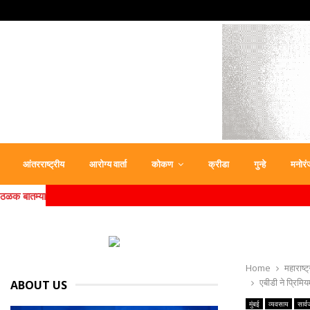
आंतरराष्ट्रीय
आरोग्य वार्ता
कोकण
क्रीडा
गुन्हे
मनोरं
ठळक बातम्या
Home
महाराष्ट्
एबीडी ने प्रि
ABOUT US
मुंबई
व्यवसाय
सार्