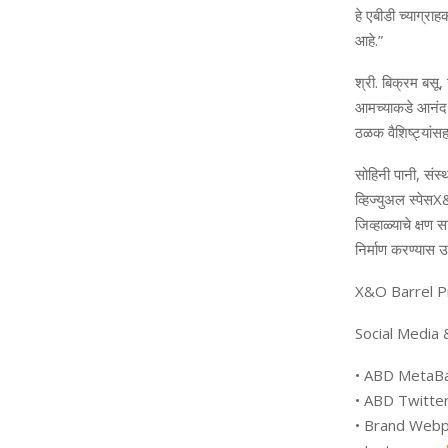
हे
एबीडी
च्या
ग्राहक
आहे
.”
श्री
.
बिक्रम
बसू
,
आमच्याकडे
आनंद
ठळक
वैशिष्ट्यांस
सोहिनी
पानी
,
संस्
व्हिज्युअल
स्पेस
X
जिव्हाळ्याचे
क्षण
स
निर्माण
करण्यास
उद
X&O Barrel 
Social Media
•
ABD MetaB
•
ABD Twitte
•
Brand Webp