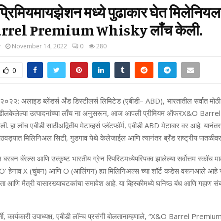
 प्रिमियमायझेशन मध्ये पुढाकार घेत मिलेनिय
rrel Premium Whisky लाँच केली.
y
November 14, 2022
0
280
0
२०२२
:
अलाइड
ब्लेंडर्स
अँड
डिस्टीलर्स
लिमिटेड
(
एबीडी
– ABD),
भारतातील
सर्वात
मोठी
डील
केलेल्या
उत्पादनांच्या
लाँच
ना
अनुसरून
,
आज
आपली
प्रीमियम
ऑफर
X&O Barre
ेली
.
हा
लाँच
एबीडी
साठी
अद्वितीय
मेटाव्हर्स
प्लॅटफॉर्म
,
एबीडी
ABD
मेटाबार
वर
आहे
.
यानंतर
ठवड्यात
मिलिनिअल
सिटी
,
गुडगाव
येथे
केले
जाईल
आणि
त्यानंतर
ब्रँड
राष्ट्रीय
पातळीव
न
बरबन
बॅरल्स
आणि
उत्कृष्ट
भारतीय
ग्रेन
स्पिरिटमध्ये
परिपक्व
झालेल्या
सर्वोत्तम
स्कॉच
मा
O’
हे
नाव
X (
चुंबन
)
आणि
O (
आलिंगन
)
ह्या
मिलिनिअल्स
च्या
शॉर्ट
कडेस
वरून
आले
आहे
ता
आणि
मैत्री
यासारख्या
घटकांचा
समावेश
आहे
.
या
व्हिस्कीमध्ये
घनिष्ठ
बंध
आणि
गहाण
संब
ती
,
कार्यकारी
उपाध्यक्ष
,
एबीडी
लॉन्च
प्रसंगी
बोलताना
म्हणाले
, “X&O Barrel Premiu