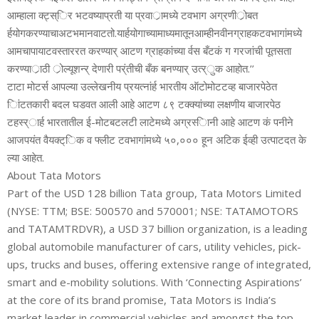
आम्‍हाला क्ट्स्िर भटवष्‍याप्रती या प्रवार्ामध्‍ये टवभाग अग्रणीर्ोबत
र्हयोगकरण्‍याचाअटभमानवाटतो.यार्हयोगाच्‍यामाध्‍यमातूनआम्‍हीनवीनग्राहकटवभागांमध्‍ये
आमचापायाटवस्त‍ाररत करण्‍यार् आटण ग्राहकांच्‍या र्वस बँटकं ग गरजांची पूतसता
करण्‍यार्ाठी र्ोल्‍यूशन्‍‍र् देणारी पर्ंतीची बँक बनण्‍यार् उत्‍र्ुक आहोत.’’
टाटा मोटर्स आपल्‍या उल्‍लेखनीय प्रयत्‍नांर्ह भारतीय ऑटोमोटटव्‍ह बाजारपेठेत
िांटतकारी बदल घडवत आली आहे आटण ८९ टक्‍क्‍यांच्‍या लक्षणीय बाजारपेठ
टहस्‍र्ार्ह भारतातील ई-मोटबटलटी लाटेमध्‍ये अग्रस्‍िानी आहे आटण कं पनीने
आजपयंत वैयक्ट्िक व फ्लीट टवभागांमध्‍ये ५०,००० हून अटिक ईव्‍ही उत्‍पाटदत के
ल्‍या आहेत.
About Tata Motors
Part of the USD 128 billion Tata group, Tata Motors Limited
(NYSE: TTM; BSE: 500570 and 570001; NSE: TATAMOTORS
and TATAMTRDVR), a USD 37 billion organization, is a leading
global automobile manufacturer of cars, utility vehicles, pick-
ups, trucks and buses, offering extensive range of integrated,
smart and e-mobility solutions. With ‘Connecting Aspirations’
at the core of its brand promise, Tata Motors is India’s
market leader in commercial vehicles and amongst the top