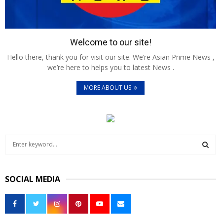
Welcome to our site!
Hello there, thank you for visit our site. We’re Asian Prime News ,
we’re here to helps you to latest News .
MORE ABOUT US
S
e
a
S
r
SOCIAL MEDIA
c
E
h
f
A
o