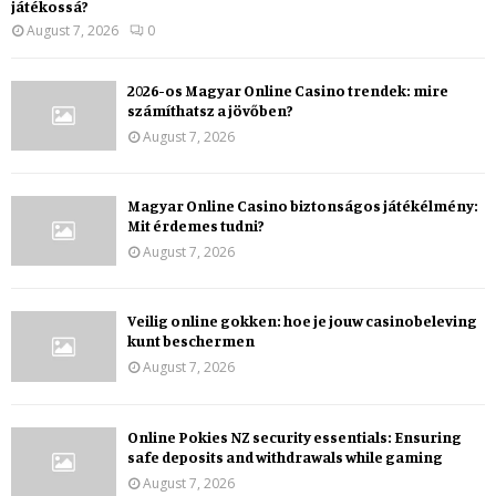
játékossá?
August 7, 2026
0
2026-os Magyar Online Casino trendek: mire
számíthatsz a jövőben?
August 7, 2026
Magyar Online Casino biztonságos játékélmény:
Mit érdemes tudni?
August 7, 2026
Veilig online gokken: hoe je jouw casinobeleving
kunt beschermen
August 7, 2026
Online Pokies NZ security essentials: Ensuring
safe deposits and withdrawals while gaming
August 7, 2026