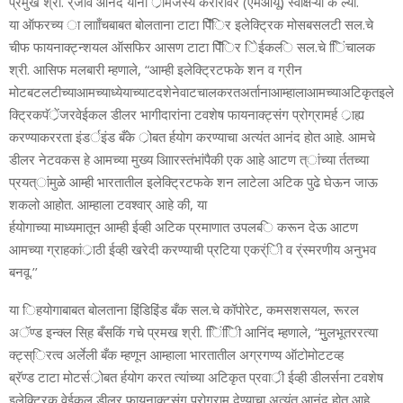
प्रमुख श्री. र्ंजीव आनंद यांनी र्ामंजस्‍य करारावर (एमओयू) स्‍वाक्षऱ्या के ल्‍या.
या ऑफरच्य‍ ा लाााँचबाबत बोलताना टाटा पॅिेंिर इलेक्ट्रिक मोसबसलटी सल.चे
चीफ फायनाक्ट्न्‍शयल ऑसफिर आसण टाटा पॅिेंिर िेईकल्‍ि सल.चे ििंचालक
श्री. आसिफ मलबारी म्‍हणाले, “आम्‍ही इलेक्ट्रिटफके शन व ग्रीन
मोटबटलटीच्य‍ाआमच्य‍ाध्‍येयाच्य‍ाटदशेनेवाटचालकरतअर्तानाआम्‍हालाआमच्‍याअटिकृतइले
क्ट्रिकपॅर्ेंजरवेईकल डीलर भागीदारांना टवशेष फायनाक्ट्संग प्रोग्रामर्ह र्ाह्य
करण्‍याकररता इंडर्इंड बँके र्ोबत र्हयोग करण्‍याचा अत्‍यंत आनंद होत आहे. आमचे
डीलर नेटवकस हे आमच्या मुख्य आिारस्तंभांपैकी एक आहे आटण त्ांच्या र्ततच्या
प्रयत्ांमुळे आम्ही भारतातील इलेक्ट्रिटफके शन लाटेला अटिक पुढे घेऊन जाऊ
शकलो आहोत. आम्‍हाला टवश्‍वार् आहे की, या
र्हयोगाच्‍या माध्‍यमातून आम्‍ही ईव्‍ही अटिक प्रमाणात उपलब्‍ि करून देऊ आटण
आमच्‍या ग्राहकांर्ाठी ईव्‍ही खरेदी करण्‍याची प्रटिया एकर्ंिी व र्ंस्‍मरणीय अनुभव
बनवू.’’
या िहयोगाबाबत बोलताना इिंडिइिंड बँक सल.चे कॉपोरेट, कमसशसयल, रूरल
अॅण्‍ड इन्‍‍क्ल‍ सि्‍ह बँसकिं गचे प्रमख श्री. ििंिीि आनिंद म्‍हणाले, “मुुलभूतररत्‍या
क्ट्स्िरत्‍व अर्लेली बँक म्‍हणून आम्‍हाला भारतातील अग्रगण्‍य ऑटोमोटटव्‍ह
ब्रॅण्‍ड टाटा मोटर्सर्ोबत र्हयोग करत त्‍यांच्‍या अटिकृत प्रवार्ी ईव्‍ही डीलर्सना टवशेष
इलेक्ट्रिक वेईकल डीलर फायनाक्ट्संग प्रोग्राम देण्‍याचा अत्‍यंत आनंद होत आहे.