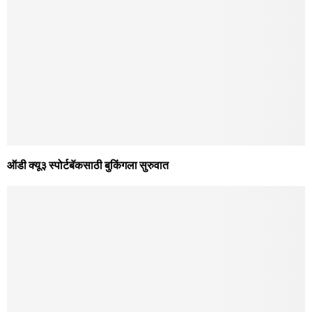
ऑडी क्यू३ स्पोर्टबॅकसाठी बुकिंगला सुरुवात