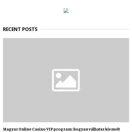
r
R
:
C
H
RECENT POSTS
Magyar Online Casino VIP program: hogyan válhatsz kiemelt