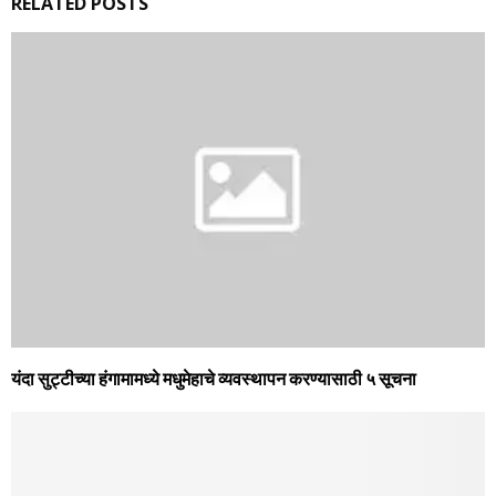
RELATED POSTS
यंदा सुट्टीच्‍या हंगामामध्‍ये मधुमेहाचे व्‍यवस्‍थापन करण्‍यासाठी ५ सूचना