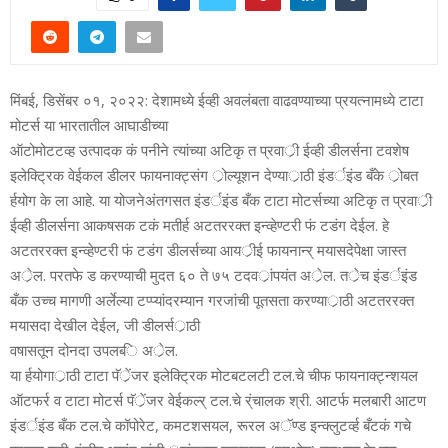
मिंबई, डिसेंबर ०१, २०२२: देशामध्‍ये ईव्‍ही अवलंबता वाढवण्‍याच्‍या प्रयत्‍नामध्‍ये टाटा
मोटर्स या भारतातील आघाडीच्‍या
ऑटोमोटटव्‍ह उत्‍पादक कं पनीने त्‍यांच्‍या अटिकृ त प्रवार्ी ईव्‍ही डीलर्सना टवशेष
इलेक्ट्रिक वेईकल डीलर फायनाक्ट्संग र्ोल्‍यूशन देण्‍यार्ाठी इंडर्इंड बँके र्ोबत
र्हयोग के ला आहे. या योजनेअंतगसत इंडर्इंड बँक टाटा मोटर्सच्‍या अटिकृ त प्रवार्ी
ईव्‍ही डीलर्सना आकषसक टकं मतीर्ह अटतररक्‍त इन्‍‍व्‍हेण्‍टरी फं टडंग देईल. हे
अटतररक्‍त इन्‍‍व्‍हेण्‍टरी फं टडंग डीलर्सच्‍या आयर्ीई फायनान्‍‍र् मयासदेपेक्षा जास्‍त
अर्ेल. परतफे ड करण्‍याची मुदत ६० ते ७५ टदवर्ांपयंत अर्ेल. तर्ेच इंडर्इंड
बँक उच्‍च मागणी अर्लेल्‍या टप्प्‍‍यांदरम्‍यान गरजांची पूतसता करण्‍यार्ाठी अटतररक्‍त
मयासदा देखील देईल, जी डीलर्सर्ाठी
वषासतून दोनदा उपलब्‍ि अर्ेल.
या र्हयोगार्ाठी टाटा पॅर्ेंजर इलेक्ट्रिक मोटबटलटी टल.चे चीफ फायनाक्ट्न्‍शयल
ऑटफर्र व टाटा मोटर्स पॅर्ेंजर वेईकल्‍र् टल.चे र्ंचालक श्री. आटर्फ मलबारी आटण
इंडर्इंड बँक टल.चे कॉपोरेट, कमटशसयल, रूरल अॅण्‍ड इन्‍‍क्‍लुटर्व्‍ह बँटकं गचे