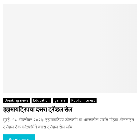
Breaking news
Education
general
Public Interest
इझमायट्रिपचा दसरा ट्रॅव्‍हल सेल
मुंबई, १८ ऑक्टोबर २०२३: इझमायट्रिप डॉटकॉम या भारतातील सर्वात मोठ्या ऑनलाइन
ट्रॅव्‍हल टेक प्‍लॅटफॉर्मने दसरा ट्रॅव्‍हल सेल लाँच...
Read more