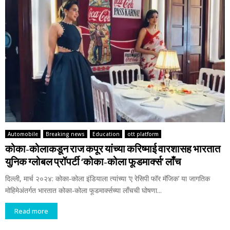
Automobile
Breaking news
Education
ott platform
कोका-कोलाकडून राज कपूर यांच्‍या करिष्‍माई वारशासह भारतात
युनिक ग्‍लोबल प्रॉपर्टी ‘कोका-कोला फूडमार्क्‍स’ लाँच
दिल्‍ली, मार्च २०२४: कोका-कोला इंडियाला त्‍यांच्‍या ‘ए रेसिपी फॉर मॅजिक’ या जागतिक
मोहिमेअंतर्गत भारतात कोका-कोला फूडमार्क्‍सच्‍या लाँचची घोषणा...
Read more