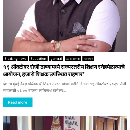
Breaking news
Education
general
ठळक बातम्या
महाराष्ट्र
१९ ऑक्टोबर रोजी ठाण्यामध्ये राज्यस्तरीय शिक्षण स्नेहमेळाव्याचे
आयोजन, हजारो शिक्षक उपस्थित राहणार*
ईशान्य मुंबई दैवज्ञ पब्लिक चॅरिटेबल ट्रस्ट यांच्या वतीने दिनांक १९ ऑक्टोबर २०२४ रोजी
सायंकाळी ०३:०० वाजता काशिनाथ घाणेकर...
Read more