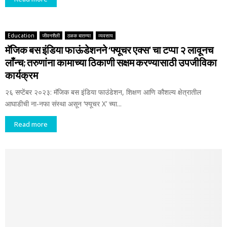
Education
जीवनशैली
ठळक बातम्या
व्यवसाय
मॅजिक बस इंडिया फाऊंडेशनने ‘फ्यूचर एक्स’ चा टप्पा २ लावूनच
लाँन्च; तरुणांना कामाच्या ठिकाणी सक्षम करण्यासाठी उपजीविका
कार्यक्रम
२६ सप्टेंबर २०२३: मॅजिक बस इंडिया फाउंडेशन, शिक्षण आणि कौशल्य क्षेत्रातील
आघाडीची ना-नफा संस्था असून ‘फ्यूचर X’ च्या...
Read more