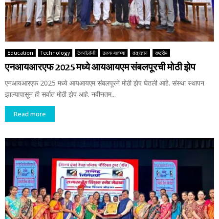
Education
Technology
टेक्नॉलॉजी
ठळक बातम्या
तंत्रज्ञान
राष्ट्रीय
एनआयआरएफ 2025 मध्ये आयआयएम संबलपूरची मोठी झेप
एनआयआरएफ 2025 मध्ये आयआयएम संबलपूरने मोठी झेप घेतली आहे. संस्था स्थापन
झाल्यापासून ही सर्वात मोठी झेप आहे. नवीनतम...
Read more