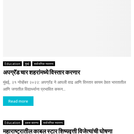
Education
मुंबई
सार्वजनिक स्वारस्य
अपग्रॅड चार शहरांमध्ये विस्तार करणार
मुंबई, २१ नोव्हेंबर २०२२: अपग्रॅड ने आपली वाढ आणि विस्तार कायम ठेवत भारतातील
आणि जगातील विद्यार्थ्याना प्रभावित करून...
Read more
Education
ठळक बातम्या
सार्वजनिक स्वारस्य
महाराष्ट्रातील काबल स्टार शिष्यवृत्ती विजेत्यांची घोषणा