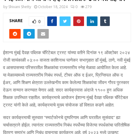
by
Shivani Shetty
October 18, 2024
0
279
SHARE
0
ईशान्य मुंबई दैवज्ञ पब्लिक चॅरिटेबल ट्रस्ट यांच्या वतीने दिनांक १९ ऑक्टोबर २०२४
रोजी सायंकाळी ०३:०० वाजता काशिनाथ घाणेकर सभागृहात डॉ मुंबई, ठाणे, नवी मुंबई
व आसपासच्या परिसरातील शिक्षकांचा राज्यस्तरीय स्नेह मेळावा आयोजित केला आहे.
या मेळाव्यामध्ये राज्यस्तरीय निबंध स्पर्धा, टीचर ऑफ द ईअर, प्रिन्सिपल ऑफ द
ईअर, आणि शिक्षण क्षेत्रात उल्लेखनीय काम केलेल्या शिक्षकांचा जीवन गौरव पुरस्कार
देऊन सन्मान करण्यात येणार आहे. सदर कार्यक्रमास अंदाजे ११०० हुन अधिक
शिक्षक उपस्थित राहतील. कार्यक्रमाचे आयोजन ईशान्य मुंबई दैवज्ञ पब्लिक चॅरिटेबल
ट्रस्ट यांनी केले आहे, कार्यक्रमाचे मुख्य संयोजक डॉ विशाल कडणे आहेत.
सदर कार्यक्रमाची सुरुवात “स्मार्टफोनचे दुष्परिणाम आणि घरातील सुसंवाद” ह्या
चर्चासत्राने होईल. त्यानंतर राज्यस्तरीय निबंध स्पर्धेच्या विजेत्या स्पर्धकांचा पारितोषिक
वितरण समारंभ आणि निबंध वाचनाचा कार्यक्रम आहे. वर्ष २०२३ मध्ये उत्कृष्ट