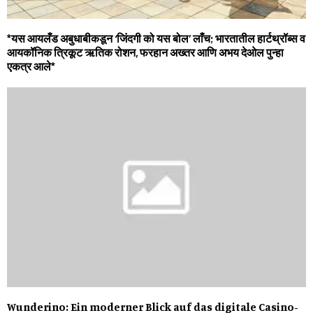
*यस आयलँड अबुधाबीकडून ‘जिंदगी को यस बोल’ लाँच; भारतातील हार्टथ्रॉब्‍स व
आयकॉनिक त्रिकूट ऋतिक रोशन, फरहान अख्‍तर आणि अभय देओल पुन्‍हा
एकत्र आले*
Wunderino: Ein moderner Blick auf das digitale Casino-