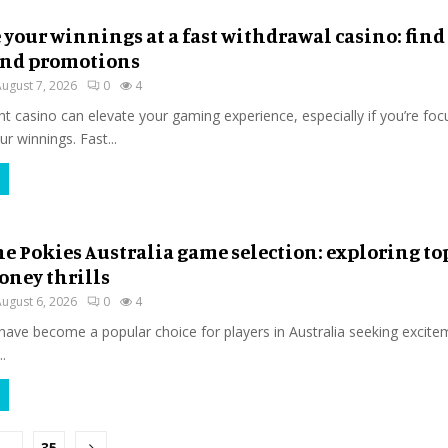
your winnings at a fast withdrawal casino: find 
and promotions
ugust 7, 2026
0
4
ght casino can elevate your gaming experience, especially if you’re fo
r winnings. Fast...
ne Pokies Australia game selection: exploring to
oney thrills
ugust 6, 2026
0
4
have become a popular choice for players in Australia seeking excite
.
…
35