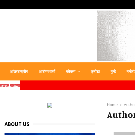
आंतरराष्ट्रीय
आरोग्य वार्ता
कोकण
क्रीडा
गुन्हे
मनोरं
ठळक बातम्या
Home
Autho
Author
ABOUT US