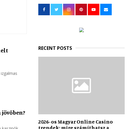
h
f
A
o
r
R
:
C
H
RECENT POSTS
elt
 izgalmas
a jövőben?
2026-os Magyar Online Casino
trendek: mire számíthatsz a
e kaszinók