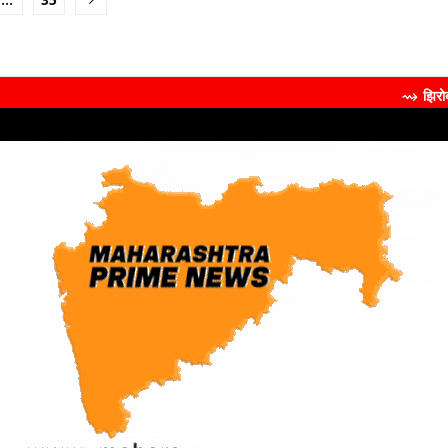
tion
⇝ झिरोबीने केली मिलिंद स