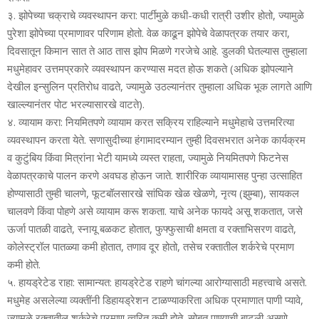
३. झोपेच्‍या चक्राचे व्‍यवस्‍थापन करा: पार्टीमुळे कधी-कधी रात्री उशीर होतो, ज्‍यामुळे
पुरेशा झोपेच्‍या प्रमाणावर परिणाम होतो. वेळ काढून झोपेचे वेळापत्रक तयार करा,
दिवसातून किमान सात ते आठ तास झोप मिळणे गरजेचे आहे. डुलकी घेतल्‍यास तुम्‍हाला
मधुमेहावर उत्तमप्रकारे व्‍यवस्‍थापन करण्‍यास मदत होऊ शकते (अधिक झोपल्‍याने
देखील इन्‍सुलिन प्रतिरोध वाढते, ज्‍यामुळे उठल्‍यानंतर तुम्‍हाला अधिक भूक लागते आणि
खाल्‍ल्‍यानंतर पोट भरल्‍यासारखे वाटते).
४. व्‍यायाम करा: नियमितपणे व्‍यायाम करत सक्रिय राहिल्‍याने मधुमेहाचे उत्तमरित्‍या
व्‍यवस्‍थापन करता येते. सणासुदीच्‍या हंगामादरम्‍यान तुम्‍ही दिवसभरात अनेक कार्यक्रम
व कुटुंबिय किंवा मित्रांना भेटी यामध्‍ये व्‍यस्‍त राहता, ज्‍यामुळे नियमितपणे फिटनेस
वेळापत्रकाचे पालन करणे अवघड होऊन जाते. शारीरिक व्‍यायामासह पुन्‍हा उत्‍साहित
होण्‍यासाठी तुम्‍ही चालणे, फूटबॉलसारखे सांघिक खेळ खेळणे, नृत्‍य (झुम्‍बा), सायकल
चालवणे किंवा पोहणे असे व्‍यायाम करू शकता. याचे अनेक फायदे असू शकतात, जसे
ऊर्जा पातळी वाढते, स्‍नायू बळकट होतात, फुफ्फुसाची क्षमता व रक्‍ताभिसरण वाढते,
कोलेस्‍ट्रॉल पातळ्या कमी होतात, तणाव दूर होतो, तसेच रक्‍तातील शर्करेचे प्रमाण
कमी होते.
५. हायड्रेटेड राहा: सामान्‍यत: हायड्रेटेड राहणे चांगल्‍या आरोग्‍यासाठी महत्त्वाचे असते.
मधुमेह असलेल्‍या व्‍यक्‍तींनी डिहायड्रेशन टाळण्‍याकरिता अधिक प्रमाणात पाणी प्‍यावे,
ज्‍यामुळे रक्‍तातील शर्करेचे प्रमाण त्‍वरित कमी होते. सोबत पाण्‍याची बाटली असणे