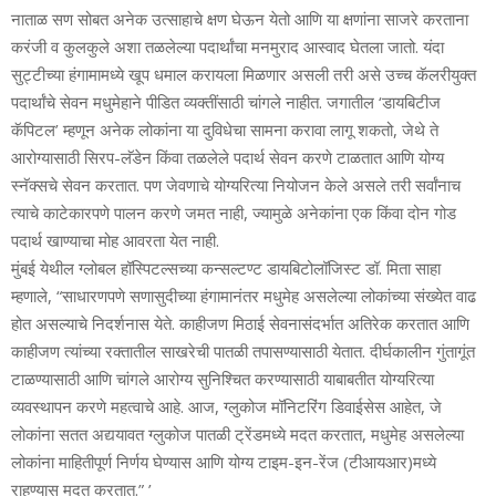
नाताळ सण सोबत अनेक उत्‍साहाचे क्षण घेऊन येतो आणि या क्षणांना साजरे करताना
करंजी व कुलकुले अशा तळलेल्‍या पदार्थांचा मनमुराद आस्‍वाद घेतला जातो. यंदा
सुट्टीच्‍या हंगामामध्‍ये खूप धमाल करायला मिळणार असली तरी असे उच्‍च कॅलरीयुक्‍त
पदार्थांचे सेवन मधुमेहाने पीडित व्‍यक्‍तींसाठी चांगले नाहीत. जगातील ‘डायबिटीज
कॅपिटल’ म्‍हणून अनेक लोकांना या दुविधेचा सामना करावा लागू शकतो, जेथे ते
आरोग्‍यासाठी सिरप-लॅडेन किंवा तळलेले पदार्थ सेवन करणे टाळतात आणि योग्‍य
स्‍नॅक्सचे सेवन करतात. पण जेवणाचे योग्‍यरित्‍या नियोजन केले असले तरी सर्वांनाच
त्‍याचे काटेकारपणे पालन करणे जमत नाही, ज्‍यामुळे अनेकांना एक किंवा दोन गोड
पदार्थ खाण्याचा मोह आवरता येत नाही.
मुंबई येथील ग्‍लोबल हॉस्पिटल्‍सच्‍या कन्‍सल्‍टण्‍ट डायबिटोलॉजिस्‍ट डॉ. मिता साहा
म्‍हणाले, “साधारणपणे सणासुदीच्या हंगामानंतर मधुमेह असलेल्या लोकांच्या संख्येत वाढ
होत असल्याचे निदर्शनास येते. काहीजण मिठाई सेवनासंदर्भात अतिरेक करतात आणि
काहीजण त्यांच्या रक्तातील साखरेची पातळी तपासण्यासाठी येतात. दीर्घकालीन गुंतागूंत
टाळण्यासाठी आणि चांगले आरोग्य सुनिश्चित करण्यासाठी याबाबतीत योग्यरित्या
व्यवस्थापन करणे महत्वाचे आहे. आज, ग्लुकोज मॉनिटरिंग डिवाईसेस आहेत, जे
लोकांना सतत अद्ययावत ग्लुकोज पातळी ट्रेंडमध्ये मदत करतात, मधुमेह असलेल्या
लोकांना माहितीपूर्ण निर्णय घेण्यास आणि योग्य टाइम-इन-रेंज (टीआयआर)मध्‍ये
राहण्यास मदत करतात.” ’