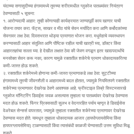
यंदाच्‍या सणासुदीच्‍या हंगामामध्‍ये तुमच्‍या शरीरामधील ग्‍लुकोज पातळ्यांवर नियंत्रण
ठेवण्‍यासाठी ५ सूचना:
१. आरोग्‍यदायी आहार: तुम्ही कोणत्याही कार्यक्रमात जाण्यापूर्वी काय खाणार याची
योजना तयार करा. फॅट्स, साखर व मीठ यांचे सेवन मर्यादित करा आणि कर्बोदकांच्‍या
सेवनावर लक्ष ठेवा. दिवसभरात थोड्या प्रमाणात भोजन करा. मधुमेहाचे व्‍यवस्‍थापन
करण्‍यासाठी आहार संतुलित आणि पौष्टिक राहील याची खात्री घ्‍या, डॉक्टर किंवा
आहारतज्ञांचा सल्‍ला घ्‍या. हे देखील लक्षात ठेवा की जेवण वगळून इतर खाद्यपदार्थांचे
मनसोक्‍त सेवन करू नका, कारण यामुळे रक्तातील शर्करेचे प्रमाण धोकादायकरित्‍या
कमी-जास्‍त होऊ शकते.
२. रक्‍तातील शर्करेमध्‍ये होणाऱ्या कमी-जास्‍त प्रमाणाकडे लक्ष ठेवा: सुट्टीच्‍या
हंगामामध्‍ये तुमची जीवनशैली व आहारामध्‍ये बदल होतात, ज्‍यामुळे नियमितपणे रक्‍तातील
शर्करेच्‍या प्रमाणावर देखरेख ठेवणे आवश्‍यक आहे. फ्रीस्‍टाइल लिब्रे सिस्‍टमसारखे
ग्‍लुकोज मॉनिटरिंग डिवाईस जवळ असल्‍यास तुम्‍हाला या पातळ्यांवर देखरेख ठेवण्‍यास
मदत होऊ शकते. फिंगर प्रिक्‍ससाठी सुलभ व वेदनारहित पर्याय म्‍हणून हे डिवाईसेस
वेअरेबल सेन्‍सर्स वापरतात, ज्‍यामुळे तुम्‍हाला रक्‍तातील शर्करेच्‍या प्रमाणावर देखरेख
ठेवण्‍यास मदत होते. यामधून तुम्‍हाला धोकादायक आजार (हायपोग्‍लायसेमिया किंवा
हायपरग्‍लायसेमिया) टाळण्‍यासाठी किंवा त्‍यासंबंधी काळजी घेण्‍यासाठी उत्तम सुविधा मिळू
शकते.