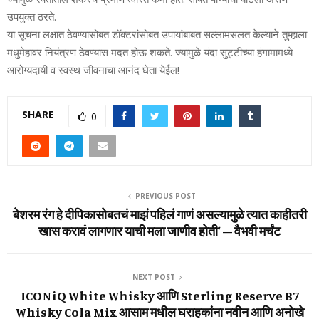
उपयुक्‍त ठरते.
या सूचना लक्षात ठेवण्‍यासोबत डॉक्‍टरांसोबत उपायांबाबत सल्‍लामसलत केल्‍याने तुम्‍हाला
मधुमेहावर नियंत्रण ठेवण्‍यास मदत होऊ शकते. ज्‍यामुळे यंदा सुट्टीच्‍या हंगामामध्‍ये
आरोग्‍यदायी व स्वस्थ जीवनाचा आनंद घेता येईल!
SHARE
0
PREVIOUS POST
बेशरम रंग हे दीपिकासोबतचं माझं पहिलं गाणं असल्यामुळे त्यात काहीतरी
खास करावं लागणार याची मला जाणीव होती’ – वैभवी मर्चंट
NEXT POST
ICONiQ White Whisky आणि Sterling Reserve B7
Whisky Cola Mix आसाम मधील घराहकांना नवीन आणि अनोखे