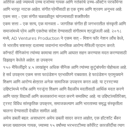
अतिरेक आहे ज्यामध्ये उच्च दर्जाच्या गायक आणि नर्तकांचे उच्च-ऑक्टेन परफॉर्मन्स
आणि भरपूर नाटक आहेत. संगीत प्रेमींसाठी हा एक दृश्य आणि श्रवण अनुभव आहे.
एकम सत् – एका संगीत चळवळीतून चांगल्यासाठी शक्तीपर्यंत
एकम सत्ता – एक सत्य, एक मानवता – जागतिक संगीत ही जगभरातील संस्कृती आणि
समाजांमध्ये प्रेम आणि एकतेचा संदेश देण्यासाठी संगीतमय श्रद्धांजली आहे. २०१८
मध्ये, AD Ventures Production ने एकम सत् – मिशन फॉर नेशन लाँच केले,
जे भारतीय सशस्त्र दलाच्या जवानांना मानसिक आरोग्य मैफिली प्रदान करते.
कॉन्सर्ट सैनिकांना त्यांच्या कामाचा ताण आणि आघात सहन करण्यास मदत करण्यासाठी
डिझाइन केलेले आहेत. हा उपक्रम
१५० मैफिलींद्वारे ४.५ लाखांहून अधिक सैनिक आणि त्यांच्या कुटुंबांपर्यंत पोहोचला आहे.
हे सर्व उपक्रम एकम सत्ता फाउंडेशन प्रभावीपणे राबवतात. हे फाउंडेशन प्रामुख्याने
शिक्षण आणि आरोग्य क्षेत्रात अनेक सामाजिक उपक्रम करत आहे. या ट्रस्टच्या
उद्दिष्टांमध्ये गरीब आणि गरजूंना शिक्षण आणि वैद्यकीय मदतीसाठी आर्थिक मदत करणे
आणि पात्र विद्यार्थी आणि कलाकारांना मदत करणे समाविष्ट आहे. या उद्दिष्टांव्यतिरिक्त,
ट्रस्ट विविध सांस्कृतिक उपक्रम, समाजकल्याण आणि भारताच्या समृद्ध संस्कृतीला
चालना देण्यासाठी देखील सामील आहे.
अमेय डबली बद्दल: असाधारण अमेय डबली सादर करत आहोत, एक हॉटशॉट बँकर
बनला ख्यातनाम गायक, ज्याच्या १५ वर्षांच्या भरभराटीच्या कॉर्पोरेट कारकीर्दीचा त्याग