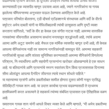
वाढवण्याचा प्रयत्न करतात. हा दूरदर्शी उपक्रम त्यांच्या शौर्याचा उत्सव साजरा
करण्यासाठी एक व्यासपीठ म्हणून उदयास आला आहे, ज्याने नागरिकांना या गायब
झालेल्या चॅम्पियन्सच्या अनुभवात पाऊल ठेवण्यास आमंत्रित केले आहे.
पत्रकार परिषदेत बोलताना, एडी व्हेंचर्स प्रॉडक्शनचे संस्थापक आणि वर्दी के वीरचे
क्युरेटर अमेय दाबली यांनी या मैफिलीबद्दलची त्यांची उत्सुकता आणि दृष्टी व्यक्त
करताना सांगितले, “वर्दी के वीर हा केवळ एक संगीत नाटक नाही; आमच्या वास्तविक
नायकांच्या जीवनातील असामान्य कथांना मनापासून श्रद्धांजली आहे, त्यांचे अदम्य
आत्मा आणि अटूट समर्पण आहे. मैफल एक मार्मिक व्यासपीठ म्हणून उभी आहे, ती केवळ
आपल्या सैनिकांनाच नाही तर सामान्य नागरिकांनाही सामावून घेते. आमच्या सहकारी
नागरिकांची सुरक्षा आणि शांतता सुनिश्चित करण्यासाठी आमच्या सैनिकांनी विणलेल्या
परिश्रम, निःस्वार्थीपणा आणि सहयोगी प्रयत्नांना खरोखर ओळखण्याचे हे एक साधन
आहे. या बलिदानांचे आणि प्रयत्नांचे स्मरण स्वातंत्र्य दिन किंवा प्रजासत्ताक दिनाच्या
सीमा ओलांडून आपल्या दैनंदिन जीवनात त्याचे स्थान शोधले पाहिजे.”
या महत्त्वाच्या प्रसंगी अमेय डबलीसोबत सामील होणारा दुसरा कोणी नसून प्रसिद्ध
सेलिब्रिटी गायक शान आहे. या उदात्त कार्याचा प्रभाव वाढवण्यासाठी ते प्रथमच
हातमिळवणी करत असल्याने हे सहकार्य त्यांच्या संबंधित प्रवासात एक ऐतिहासिक वळण
आहे.
ख्यातनाम गायक शान यांनी आपले विचार व्यक्त केले आणि म्हणाले, “मी अमेय डबलीच्या