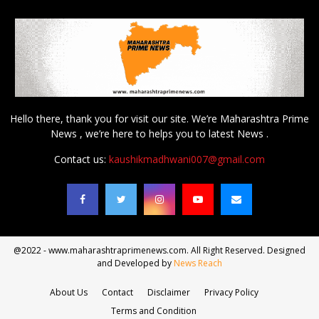
Hello there, thank you for visit our site. We’re Maharashtra Prime
News , we’re here to helps you to latest News .
Contact us:
kaushikmadhwani007@gmail.com
@2022 - www.maharashtraprimenews.com. All Right Reserved. Designed
and Developed by
News Reach
About Us
Contact
Disclaimer
Privacy Policy
Terms and Condition