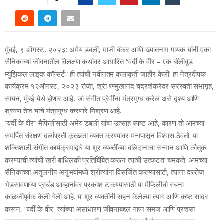
मुंबई, ९ ऑगस्ट, २०२३: अमेय डबली, माजी बँकर आणि ख्यातनाम गायक यांनी एका
सैनिकाच्या जीवनातील विलक्षण कथांवर आधारित “वर्दी के वीर – एक बॉलीवूड
म्युझिकल लाइव्ह कॉन्सर्ट” ही त्यांची नवीनतम कलाकृती जाहीर केली. हा नेत्रदीपक
कार्यक्रम १२ऑगस्ट, २०२३ रोजी, श्री षण्मुखानंद चंद्रशेकरेंद्र सरस्वती सभागृह,
सायन, मुंबई येथे होणार आहे, जो संगीत प्रेमींना मंत्रमुग्ध करेल असे दृश्य आणि
श्रवण तेज यांचे मंत्रमुग्ध करणारे मिश्रण आहे.
“वर्दी के वीर” मैफिलीसाठी अमेय डबली यांचा उत्साह स्पष्ट आहे, कारण तो आमच्या
समर्पित संरक्षण दलांप्रती कृतज्ञता व्यक्त करण्यावर मनापासून विश्वास ठेवतो. या
शक्तिशाली संगीत कार्यक्रमाद्वारे या शूर व्यक्तींच्या बलिदानाचा सन्मान आणि कौतुक
करण्याची त्यांची खरी बांधिलकी प्रतिबिंबित करून त्यांची उत्कटता चमकते. आमच्या
सैनिकांच्या अतुलनीय अनुभवांमध्ये श्रोत्यांना विसर्जित करण्यासाठी, त्यांना दररोज
भेडसावणाऱ्या प्रचंड आव्हानांवर प्रकाश टाकण्यासाठी या मैफिलीची रचना
काळजीपूर्वक केली गेली आहे. या शूर व्यक्तींनी सहन केलेल्या त्याग आणि कष्ट सादर
करून, “वर्दी के वीर” त्यांच्या असाधारण जीवनाबद्दल गहन समज आणि प्रशंसा