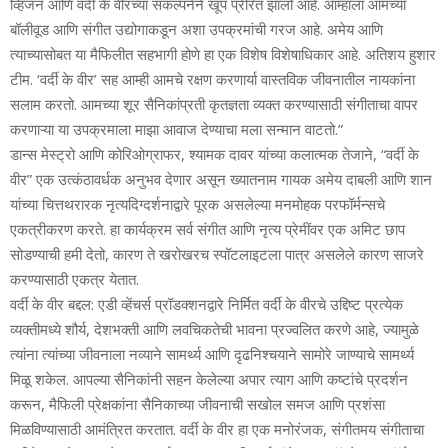
व्हिजन आणि वर्दी के वीरच्या संकल्पनेने खूप प्रेरित झालो आहे. आम्हाला आमच्या
बॉलीवूड आणि संगीत उद्योगाकडून अशा उपक्रमांची गरज आहे. अमेय आणि
त्याच्यासोबत या मैफिलीत सहभागी होणे हा एक विशेष विशेषाधिकार आहे. अतिशय हुशार
टीम. ‘वर्दी के वीर’ सह आम्ही आमचे रक्षण करणार्या वास्तविक जीवनातील नायकांना
सलाम करतो. आमच्या शूर सैनिकांप्रती कृतज्ञता व्यक्त करण्यासाठी संगीताचा वापर
करणाऱ्या या उपक्रमाला माझा आवाज देण्याचा मला सन्मान वाटतो.”
डान्स मेस्ट्रो आणि कोरिओग्राफर, श्यामक दावर यांच्या कलात्मक तेजाने, “वर्दी के
वीर” एक उत्कंठावर्धक अनुभव देणार असून ख्यातनाम गायक अमेय दाबली आणि शान
यांच्या चित्तथरारक नृत्यदिग्दर्शनाद्वारे पूरक असलेल्या मनमोहक परफॉर्मन्सचे
एकत्रीकरण करते. हा कार्यक्रम सर्व संगीत आणि नृत्य प्रेमींवर एक अमिट छाप
सोडण्याची हमी देतो, कारण ते खरोखरच स्पॉटलाइटला पात्र असलेले कारण साजरे
करण्यासाठी एकत्र येतात.
वर्दी के वीर बद्दल: एडी व्हेंचर्स प्रॉडक्शनद्वारे निर्मित वर्दी के वीरचे उद्दिष्ट प्रत्येक
व्यक्तीमध्ये शौर्य, देशभक्ती आणि लवचिकतेची भावना प्रज्वलित करणे आहे, ज्यामुळे
त्यांना त्यांच्या जीवनाला नव्याने सामर्थ्य आणि दृढनिश्चयाने सामोरे जाण्याचे सामर्थ्य
मिळू शकेल. आपल्या सैनिकांनी सहन केलेल्या अपार त्याग आणि कष्टांचे प्रदर्शन
करून, मैफिली प्रेक्षकांना सैनिकाच्या जीवनाची सखोल समज आणि प्रशंसा
मिळविण्यासाठी आमंत्रित करतात. वर्दी के वीर हा एक मनोरंजक, संगीतमय संगीताचा