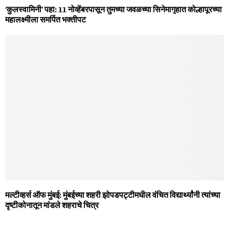
‘कुलस्वामिनी’ पहा: 11 नोव्हेंबरपासून तुमच्या जवळच्या सिनेमागृहात कोल्हापूरच्या
महालक्ष्मीला समर्पित भक्तीपट
मल्‍टीव्‍हर्स ऑफ मुंबई: मुंबईच्‍या शहरी झोपडपट्टीमधील वंचित विद्यार्थ्‍यांनी त्‍यांच्‍या
दृष्‍टीकोनातून मांडले शहराचे चित्र