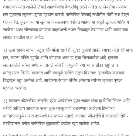
तयार करण्यात आलेले लेयर्स आकर्षणाचा केंद्रबिंदू ठरले आहेत. ४ लेयर्सचा मण्यांचा
हार पूजाच्या लूकला पूर्णत्व प्रदान करतो. पारंपरिक पेशवाई नथीतील मोती लक्ष वेधून
घेत आहेत, मुंडावळ्या या लूकचा अस्सलपणा दर्शवत आहेत. या संपूर्ण लूकला अतिशय
साजेशा अशा सोन्याच्या बांगड्या पाहताक्षणी नजर खिळवून ठेवणाऱ्या आणि कायमच्या
लक्षात राहतील अशा आहेत.
२) पूजा सावंत यांच्या अद्भुत सौंदर्याला साजेशी सुंदर गुलाबी साडी, त्यावर मोठा सोन्याचा
हार, त्याला मॅचिंग झुमके आणि बांगड्या असा हा लूक चित्ताकर्षक आहे. हाराला
लटकवलेले सफेद मणी, कानातले सोनेरी व गुलाबी रंगाच्या साडीवर खूप छान
कॉन्ट्रास्ट निर्माण करतात आणि त्यामुळे दागिने उठून दिसतात. हातातील कड्याचे
डिझाईन खूप अनोखे आहे, साडीच्या रंगाला मॅचिंग अंगठ्या त्यांच्या लूकला पूर्णत्व
प्रदान करतात.
३) कल्याण ज्वेलर्सच्या क्षेत्रीय ब्रँड ॲम्बेसॅडर पूजा सावंत यांचा हा मिनिमलिस्ट आणि
तरीही अतिशय आकर्षक असा लूक नाजूकपणे घडवण्यात आलेल्या हिऱ्यांच्या
कानातल्यांमुळे मनात कायमचे घर करून राहतो. कल्याण ज्वेलर्सचे हे कानातले सेमी-
ट्रॅडिशनल तसेच पारंपरिक लूकसाठी देखील खूप साजेसे आहेत.
४) केशरी रंगाची सुंदर साडी, त्यावर अतिशय शानदार हिऱ्यांचा सेट परिधान केलेल्या