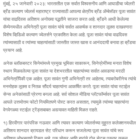
मुंबई, २५ जानेवारी २०२३: भारतातील एक सर्वात विश्वसनीय आणि आघाडीचा ज्वेलरी
ब्रँड कल्याण ज्वेलर्स महाराष्ट्र राज्यासाठी आपल्या क्षेत्रीय ब्रँड ॲम्बेसॅडर पूजा सावंत
यांचा वाढदिवस अतिशय अनोख्या पद्धतीने साजरा करत आहे. ब्रँडने आधी केलेल्या
कॅम्पेनमधील अभिनेत्री पूजा सावंत यांचे सर्वात आकर्षक व शानदार लूक्स दाखवणारा
विशेष व्हिडिओ कल्याण ज्वेलर्सने प्रकाशित केला आहे. पूजा सावंत यांचा वाढदिवस
त्यांच्यासाठी व त्यांच्या चाहत्यांसाठी जास्तीत जास्त खास व आनंददायी बनावा हा ब्रँडचा
प्रयत्न आहे.
अनेक ब्लॉकबस्टर सिनेमांमध्ये प्रमुख भूमिका साकारून, सिनेप्रेमींच्या मनात विशेष
स्थान मिळवलेल्या पूजा सावंत या देशभरातील चाहत्यांच्या सर्वात आवडत्या मराठी
अभिनेत्रींपैकी एक आहेत. पूजा सावंत गुणी अभिनेत्री तर आहेतच, त्याबरोबरीनेच त्यांचे
मनमोहक लूक्स व नितळ सौंदर्य चाहत्यांना आकर्षित करते. पूजा सावंत यांचा स्टाईल
सेन्स अनेकांसाठी प्रेरणा बनला आहे. सर्व सोशल मीडिया प्लॅटफॉर्म्सवर पूजा सावंत
आपले उत्तमोत्तम फोटो नियमितपणे पोस्ट करत असतात, त्यामुळे त्यांच्या चाहत्यांना
वेगवेगळ्या स्टाईल ट्रेंड्सबाबत अद्ययावत माहिती मिळत राहते.
१) हिरवीगार पारंपरिक नऊवार आणि त्यावर कल्याण ज्वेलर्सच्या मुहूरत कलेक्शनमधील
अतिशय शानदार ब्रायडल सेट परिधान करून सजलेल्या पूजा सावंत यांचे रूप
अतिशय लोभसवाणे दिसत आहे. एक चोकर आणि हारांचे दोन सेट्स एकत्र करून