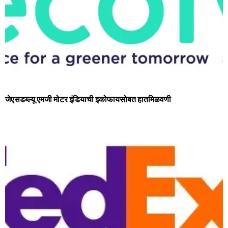
जेएसडब्‍ल्‍यू एमजी मोटर इंडियाची इकोफायसोबत हा‍तमिळवणी