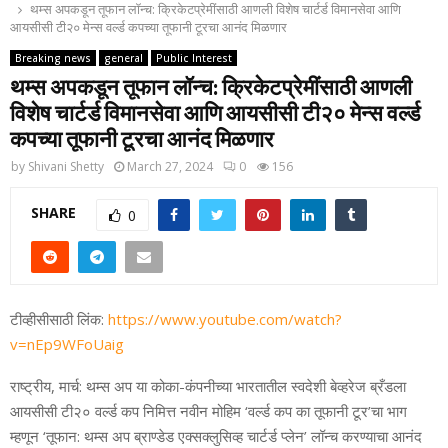
थम्‍स अपकडून तूफान लॉन्च: क्रिकेटप्रेमींसाठी आणली विशेष चार्टर्ड विमानसेवा आणि
आयसीसी टी२० मेन्‍स वर्ल्‍ड कपच्‍या तूफानी टूरचा आनंद मिळणार
Breaking news
general
Public Interest
थम्‍स अपकडून तूफान लॉन्च: क्रिकेटप्रेमींसाठी आणली
विशेष चार्टर्ड विमानसेवा आणि आयसीसी टी२० मेन्‍स वर्ल्‍ड
कपच्‍या तूफानी टूरचा आनंद मिळणार
by
Shivani Shetty
March 27, 2024
0
156
SHARE
0
टीव्‍हीसीसाठी लिंक:
https://www.youtube.com/watch?
v=nEp9WFoUaig
राष्‍ट्रीय, मार्च: थम्‍स अप या कोका-कंपनीच्‍या भारतातील स्‍वदेशी बेव्‍हरेज ब्रँडला
आयसीसी टी२० वर्ल्‍ड कप निमित्त नवीन मोहिम ‘वर्ल्‍ड कप का तूफानी टूर’चा भाग
म्‍हणून ‘तूफान: थम्‍स अप ब्राण्‍डेड एक्‍सक्‍लुसिव्‍ह चार्टर्ड प्‍लेन’ लॉन्च करण्‍याचा आनंद