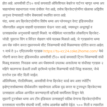
होत आहे. आयसीसी टी२० वर्ल्‍ड कपसाठी ऑफिशियल बेव्‍हरेज पार्टनर म्‍हणून थम्‍स अप
चाहत्‍यांच्‍या सहभागाला नव्‍या उंचीवर नेत आहे, तसेच क्रिकेटप्रेमींना खेळाचा अद्वितीय
अनुभव देण्‍यासाठी नवीन बेंचमार्क्‍स स्‍थापित करत आहे.
यंदा, थम्‍स अप क्रिकेटप्रेमींना विशेष थम्‍स अप प्‍लेनमधून वेस्‍ट इंडिजमधील
जीवनातील अमूल्‍य साहसी प्रवासावर घेऊन जात आहे, ज्‍यामधून अभूतपूर्व व
उत्‍साहवर्धक अनुभवाची खात्री मिळते. या मोहिमेला भारतातील लोकप्रिय क्रिकेट-
जोडी: युवराज सिंग व विरेंदर सेहवाग यांचे पाठबळ मिळाले आहे, जे ग्राहकांना थम्‍स
अप पॅक स्‍कॅन करत तूफानमध्‍ये सीट जिंकण्‍याची संधी मिळवण्‍यास प्रेरित करत आहेत.
१ मार्च ते ३० एप्रिलपर्यंत ग्राहक
https://tu-icc24.coke2home.com/
येथे
नोंदणी करत वेस्‍ट इंडिजमधील आयसीसी टी२० वर्ल्‍ड कपसाठी ट्रिप जिंकण्‍याची संधी
मिळवू शकतात. निवडक थम्‍स अप पॅक्‍समध्‍ये उपलब्‍ध असलेल्‍या या संधीसह ग्राहक २
महिने चालणाऱ्या डेअली लकी ड्रॉमध्‍ये प्रवेश मिळण्‍याची संधी जिंकू शकतात, जेथे
दररोज एक सीट दिली जाईल.
ऑलिम्पिक्‍स, पॅरालिम्पिक्‍स, आयसीसी मेन्‍स क्रिकेट वर्ल्‍ड कप अशा स्‍पोर्टिंग
इव्‍हेण्‍ट्ससोबतच्‍या दीर्घकालीन सहयोगाला अधिक दृढ करत या टूरमधून क्रिकेटच्‍या
उत्‍साहाला अधिक आनंदित करण्‍याप्रती ब्रँडची समर्पितता दिसून येते.
तूफानी टूरसोबत थम्‍स अप टीम इंडियाला उत्‍साहपूर्ण पाठिंबा देणाऱ्या क्रिकेटप्रेमींना
दरतासाला भारतीय संघाची जर्सी, तसेच आकर्षक बक्षीसे देईल. ५०० मिली व त्‍यावरील