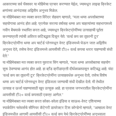
आकाराच्‍या सर्व पॅक्‍सवर या मोहिमेचा प्रचार करण्‍यात येईल, ज्‍यामधून लाइव्‍ह क्रिकेट
क्षणांच्‍या आनंदासह अद्वितीय अनुभव मिळेल.
या मोहिमेबाबत मत व्‍यक्‍त करत विरेंदर सेहवाग म्‍हणाले, ”मला थम्‍स अपसोबतच्‍या
सहयोगाचा आनंद होत आहे. प्रत्‍येक सरत्‍या वर्षासह थम्‍स अप चाहत्‍यांच्‍या सहभागामध्‍ये
नवीन बेंचमार्क स्‍थापित करत आहे, ज्‍यामधून क्रिकेटप्रेमींच्‍या उत्‍साहाची पूर्तता
करण्‍याप्रती त्‍यांची अविरत कटिबद्धता दिसून येते. ‘वर्ल्‍ड कप का तूफानी टूर’
क्रिकेटप्रेमींना थम्‍स अप चार्टर्ड प्‍लेनमधून वेस्‍ट इंडि‍जमध्‍ये घेऊन जात अद्वितीय
अनुभव देते, तसेच वेस्‍ट इंडिजमध्‍ये आयसीसी टी२० वर्ल्‍ड कपचा थरार पाहण्‍याची संधी
देते.”
या मोहिमेबाबत मत व्‍यक्‍त करत युवराज सिंग म्‍हणाले, ”मला थम्‍स अपसोबतचा सहयोग
सुरू ठेवण्‍याचा आनंद होत आहे. हा ब्रँड क्रीडाप्रती दीर्घकाळापासून कटिबद्ध आहे. यंदा
‘वर्ल्‍ड कप का तूफानी टूर’ क्रिकेटप्रेमींना उत्‍साहवर्धक अनुभव देतो, तसेच विशेष
थम्‍स अप चार्टर्ड प्‍लेनमधून वेस्‍ट इंडिजला जाण्‍याची संधी देखील देतो. मी तेथील
उत्‍साह व ऊर्जा पाहण्‍यासाठी खूप उत्‍सुक आहे. हा प्रवास जगभरातील क्रिकेटप्रेमींना
आयसीसी टी२० वर्ल्‍ड कपसाठी एकत्र आणेल.”
या मोहिमेबाबत मत व्‍यक्‍त करत कोका-कोला इंडिया व साऊथ-वेस्‍ट एशियाच्‍या
स्‍पार्कलिंग फ्लेवर्सचे सीनियर कॅटेगरी डायरेक्‍टर टिश कोन्‍डेनो म्‍हणाले, ”आम्‍हाला वेस्‍ट
इंडिजमधील आगामी आयसीसी टी२० वर्ल्‍ड कप येथे क्रिकेटप्रेमींच्‍या अनुभवाला