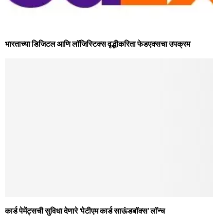
भारताच्या डिजिटल आणि लॉजिस्टिक्स वृद्धीकरिता फेडएक्सचा उपक्रम
कार्ड पेमेंट्सची सुविधा देणारे ‘पेटीएम कार्ड साऊंडबॉक्‍स’ लॉन्च