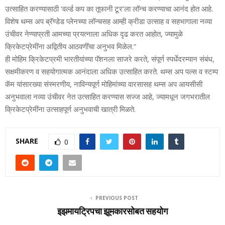
उत्‍साहित करण्‍यासाठी ‘वर्ल्‍ड कप का तूफानी टूर’ला लॉन्च करण्‍याचा आनंद होत आहे.
विशेष थम्‍स अप ब्रॅण्‍डेड प्‍लेनच्‍या लॉन्चसह आम्‍ही क्रीडा उत्‍साह व सहभागाला नव्‍या
उंचीवर नेण्‍याप्रती आमच्‍या प्रयत्‍नाला अधिक दृढ करत आहोत, ज्‍यामुळे
क्रिकेटप्रेमींना अद्वितीय आठवणींचा अनुभव मिळेल.”
ही मोहिम क्रिकेटप्रमी भारतीयांच्‍या पॅशनला साजरे करते, संपूर्ण स्‍पर्धेदरम्‍यान संबंध,
सक्षमीकरण व सहयोगात्‍मक आनंदाला अधिक उत्‍साहित करते. थम्‍स अप पल्‍स व स्‍टम्‍प
कॅम यांसारख्‍या संस्‍मरणीय, नाविन्‍यपूर्ण मोहिमांच्‍या वारसासह थम्‍स अप आयसीसी
अनुभवाला नव्‍या उंचीवर नेत उत्‍साहित करण्‍यास सज्‍ज आहे, ज्‍यामधून जगभरातील
क्रिकेटप्रेमींना उत्‍साहपूर्ण अनुभवाची खात्री मिळते.
SHARE
0
PREVIOUS POST
इझमायट्रिपचा झूमकारसोबत सहयोग