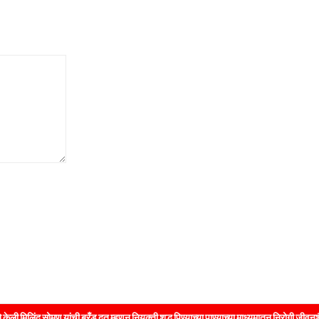
 यांची ब्रँड दूत म्हणून नियुक्ती शुद्ध पिण्याच्या पाण्याच्या माध्यमातून निरोगी जीवनशैलीचा संदेश 