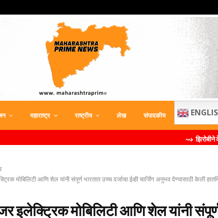
ENGLI
जन
महाराष्ट्र
राष्ट्रीय
लेख
संपादकीय
⇝ झिरोबीने केली मिलिंद सोमण 
र
क्ट्रिक मोबिलिटी आणि शेल यांनी संपूर्ण भारतात उच्‍च दर्जाचा ईव्‍ही चार्जिंग अनुभव देण्‍यासाठी केली हा
ंजर इलेक्ट्रिक मोबिलिटी आणि शेल यांनी संपूर