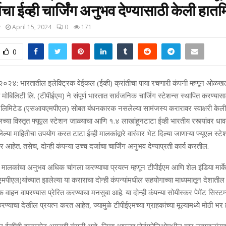
जाचा ईव्‍ही चार्जिंग अनुभव देण्‍यासाठी केली हा
y
April 15, 2024
0
171
0
ल २०२४:
भारतातील इलेक्ट्रिक
वेईकल
(ईव्‍ही)
क्रांतीचा पाया रचणारी कंपनी म्हणून
ओळखल्य
मोबिलिटी लि. (टीपीईएम) ने संपूर्ण भारतात सार्वजनिक चार्जिंग स्‍टेशन्‍स स्‍थापित करण्‍यास
हेट लिमिटेड (एस
आयएमपीएल) सो‍
बत बंधनकारक नसलेल्‍या सामंजस्‍य
करारावर स्‍वाक्षरी केल
ेल
च्या विस
्तृत
फ्यूएल स्‍टेशन
जाळ्याचा
आणि १
.४
लाखांहून
टाटा ईव्ही भारतीय रस्त्यांवर धा
ल्या माहितीचा उपयोग
करत
टाटा ईव्ही मालकांद्वारे वारंवार भेट दिल्या जाणाऱ्या
फ्यूएल स्‍टे
ार आहेत
.
तसेच, दोन्‍ही कंपन्‍या उच्‍च
दर्जाचा चार्जिंग अनुभव देण्‍याप्रती कार्य करतील.
ी मालकांचा अनुभव अधिक चांगला करण्याचा प्रय
त्‍न
म्हणून टीपीईएम
आणि शेल इंडिया मार्के
मपीएल)
यां
च्यात झालेल्या
या
करारा
चा
दोन्ही कंपन्
यां
मधील सहयोगाच्‍या माध्‍यमातून
देशाती
िक वाहन वापरण्यास
प्रेरित करण्‍याचा मनसुबा आहे.
या
दोन्ही कंपन्या
सोयीस्‍कर पेमेंट सिस्‍टम
करण्‍याचा देखील प्रयत्‍न क
रत आहेत, ज्‍यामुळे टीपीईएमच्‍या
ग्राहक
ांच्‍या मूल्‍यामध्‍ये मोठी भ