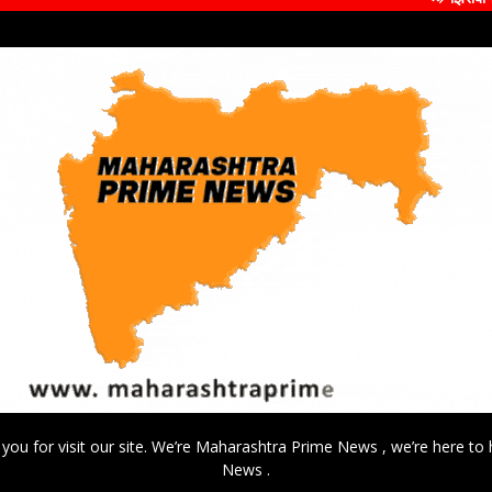
 you for visit our site. We’re Maharashtra Prime News , we’re here to 
News .