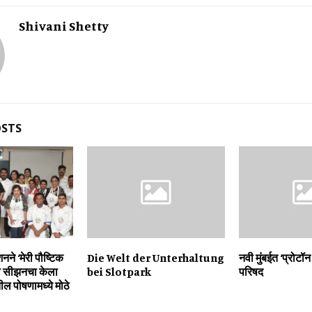
Shivani Shetty
OSTS
शनने ‘मेरी पौष्टिक
Die Welt der Unterhaltung
नवी मुंबईत ‘प्रोटॉन
या सीझनचा केला
bei Slotpark
परिषद
ील पोषणामध्ये मोठे