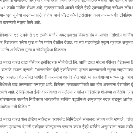
 ईव्‍हींची बाजारपेठ अग्रणी कंपनी आहे, जिचा आपल्‍या पोर्टफोलिओमधील चार उत्‍पादनांसह
ये ७१ टक्‍के मार्केट शेअर आहे.
गुरूग्राममध्ये आपले पहिले ईव्ही ए
क्‍सक्‍लुसिव्‍ह
स्टोअर
ला
च
क
पायाभूत सुविधा
वाढवण्यासाठी विविध चार्ज पॉइंट ऑपरेटरांसोबत काम करण्यापर्यंत
टीपीईएमन
रण्‍याचे नेतृत्‍व केले आहे.
 लोकेशन्‍स ९८ टक्‍के
ते ९९ टक्‍के चार्जर अपटाइमसह विश्‍वसनीय
व अत्‍यंत गतीशील चार्जिंग 
‍कर रिटेलसह फ्रेश फूड व पेय पर्याय देखील देतात. या सर्व घटकांमुळे एकूण ग्राहक अनुभ
 आणि अतिरिक्‍त मूल्‍य व सोयीसुविधा मिळतात.
 व्‍यक्‍त करत
टाटा पॅसेंजर
इलेक्ट्रिक मोबिलिटी लि. आणि ट
ाटा मोटर्स पॅसेंजर वेईकल्‍स ल
सर बालाजे राजन
म्‍हणाले, ”भारतातील ईव्‍ही इकोसिस्‍टम प्रगत
करण्‍यासाठी खुल्‍या सहयोगाच्‍
्‍हणून आम्‍हाला शेलसोबत भागीदारी करण्‍याचा आनंद ह
ोत आहे. या सहयोगाच्‍या
माध्‍यमातून आम
विधेमध्‍ये वाढ करण्‍याचा मनसुबा
आहे, विशेषत: ग्राहकवर्गामध्‍ये
वाढ होत असताना देशातील ईव्‍
हत्त्वाचे आहे. टीपीईएमला ईव्‍ही वापराबाबत असलेल्‍या सखोल माहित
ीसह शेलच्‍या अद्वितीय ग्
ोरणात्‍मक सहयोग निश्चितच भारतातील चार्जिंग पद्धतींमध्‍ये आमूलाग्र बदल घडवून आणेल
अवलंबतेला गती मिळेल.”
 व्‍यक्‍त करत
शेल इंडिया मार्केट्स
प्रायव्‍हेट लिमिटेडचे संचालक सं
ज
य
वर्की
म्‍हणाले, ”शे
वततेला प्राधान्‍य देणारी एकीकृत सोल्‍यूशन्‍स प्रदान करत ईव्‍ही चार्जिंग अनुभवाला नव्‍या उं