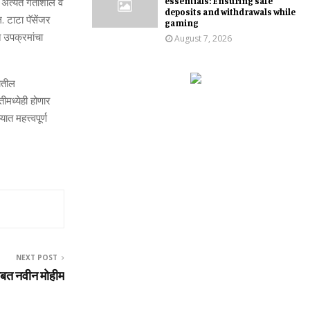
essentials: Ensuring safe
अत्‍यंत गतीशील व
deposits and withdrawals while
ल. टाटा पॅसेंजर
gaming
 उपक्रमांचा
August 7, 2026
ातील
तीमध्येही होणार
त महत्त्वपूर्ण
NEXT POST
ोबत नवीन मोहीम