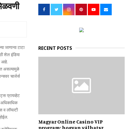
h
तमिळवणी
f
A
o
r
R
:
C
H
ा जाणाऱ्या
टाटा
RECENT POSTS
ाठी शेल इंडिया
ी आहे.
वत असल्यामुळे
शन्‍सवर
चार्जर्स
ट्स प्रायव्‍हेट
ल अधिकाधिक
्‍स व लॉयल्‍टी
र होईल.
Magyar Online Casino VIP
program: hogyan válhatsz