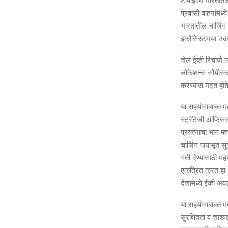
टीपीईएम
भारतातील
प्रवासी वाहनांमध्‍
भारतातील चार्जिंग
इकोसिस्‍टमचा उदय क
शेल ईव्‍ही रिचार्ज
लोकेशन्‍स सोयीस्
करण्‍यास मदत होते
या सहयोगाबाबत मत
स्‍ट्रॅटेजी ऑफि
प्रयत्‍नाचा भाग म
चार्जिंग पायाभूत सु
गती देण्‍यासाठी म
एकत्रित करत हा ध
देशामध्‍ये ईव्‍ही 
या सहयोगाबाबत मत
सुरक्षितता व शाश्‍