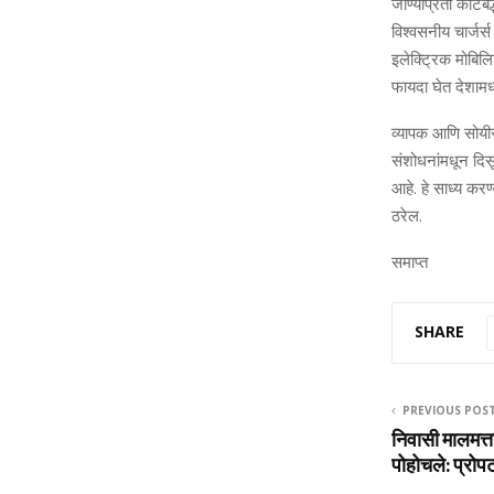
जाण्‍याप्रती कटिब
विश्‍वसनीय चार्जर्
इलेक्ट्रिक मोबिलि
फायदा घेत देशामध्
व्यापक आणि सोयीस्क
संशोधनांमधून
द
ि
आहे
.
हे साध्य करण्य
ठरेल
.
समा
प्‍त
SHARE
PREVIOUS POS
निवासी मालमत्ता
पोहोचले: प्रो