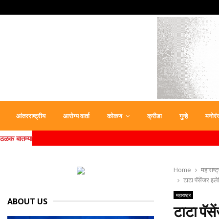
आंतरराष्ट्रीय
आरोग्य वार्ता
कोकण
क्रीडा
गुन्हे
मनोरं
ठळक बातम्या
Home
महाराष्ट्
टाटा पॅसेंजर इले
महाराष्ट्र
ABOUT US
टाटा पॅसे