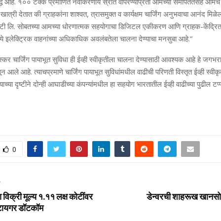
द्ध आहे. १०० टक्‍के प्रमाणित नवी
करण
ीय स्रोत वापरण्‍याप्रती आमच्‍या
समर्पिततेसह आमचे 
स खात्री देतात की ग्राहकांना शाश्‍वत, त्रासमुक्‍त व कार्यक्षम चार्जिंग अनुभवाचा आनंद मिळे
टी लि. सोबतच्‍या आमच्‍या धोरणात्‍मक सहयोगाचा
डि
जिटल एकीकरण आणि ग्राहक-केंद्रित
‍ये इलेक्ट्रिक वाहनांच्‍या अधिकाधिक अवलंबतेला चालना देण्‍याचा मनसुबा आहे.”
र चार्जिंग पायाभूत सुविधा ही ईव्ही स्वीकृतीला चालना देण्या
साठी आवश्‍यक
आहे हे जगभर
सून आले आहे
.
त्याचप्रमाणे चार्जिंग पायाभूत सुविधांमधील वाढीची परिणती विस्तृत ईव्ही स्वीकृ
ाच्या दृष्टीने
दोन्ही आघाडीच्या कंपन्यांमधील हा सहयोग भारतातील ईव्ही वाढीच्या पुढील टप्प्या
0
T
 विक्री मूल्य १.११ लक्ष कोटींवर
डेन्‍वरची शाहरूख खानस
पटायगर डॉटकॉम