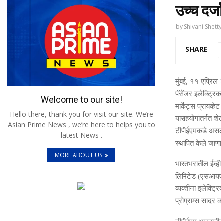
उच्‍च दर्
by
Shivani Shett
SHARE
मुंबई, ११ एप्रि
पॅसेंजर इलेक्ट्रिक
Welcome to our site!
म
ार्केट्स प्रायव्‍
Hello there, thank you for visit our site. We’re
या
सहयो
गांतर्गत श
Asian Prime News , we’re here to helps you to
टीपीईएमकडे असले
latest News .
स्थापित केले जाण
MORE ABOUT US
भारतभरातील ईव्ह
लिमिटेड
(एसआयए
व्‍यक्‍तींना
इलेक्ट्र
प्रोग्राम्‍स सादर 