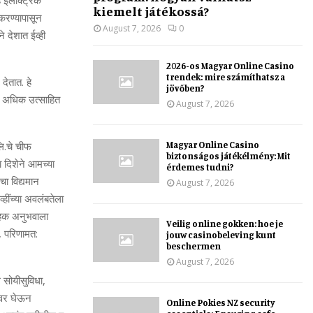
 इलेक्ट्रिक
kiemelt játékossá?
रण्‍यापासून
August 7, 2026
0
े देशात
ईव्‍ही
2026-os Magyar Online Casino
trendek: mire számíthatsz a
देतात. हे
jövőben?
व अधिक उत्‍साहित
August 7, 2026
Magyar Online Casino
ि.
चे चीफ
biztonságos játékélmény: Mit
या
दिशेने आमच्‍या
érdemes tudni?
चा विद्यमान
August 7, 2026
हींच्‍या अवलंबतेला
राहक अनुभवाला
Veilig online gokken: hoe je
, परिणामत:
jouw casinobeleving kunt
beschermen
August 7, 2026
ल सोयीसुविधा,
चीवर घेऊन
Online Pokies NZ security