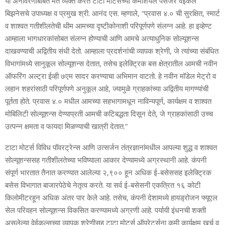
या अनावरणाबाबत मत व्‍यक्‍त करत टाटा मोटर्सच्‍या कमर्शियल पॅसेंजर वेईकल
बिझनेसचे उपाध्‍यक्ष व प्रमुख श्री. आनंद एस. म्‍हणाले, “प्रवास ४.० ची सुरक्षित, स्‍मार्ट
व शाश्‍वत गतीशीलतेची थीम आमच्‍या दृष्टीकोनाशी परिपूर्णपणे संलग्‍न आहे. हा इव्‍हेण्‍ट
आम्‍हाला भागधारकांसोबत संलग्‍न होण्‍याची आणि आमचे अत्‍याधुनिक सोल्‍यूशन्‍स
दाखवण्‍याची अद्वितीय संधी देतो. आम्‍हाला प्रदर्शनांची व्‍यापक श्रेणी, जे त्‍यांच्‍या संबंधित
विभागांमध्‍ये सानुकूल सोल्‍यूशन्‍स देतात, तसेच इलेक्ट्रिक बस क्षेत्रातील आमची नवीन
ऑफरिंग अल्‍ट्रा ईव्‍ही ७एम सादर करण्‍याचा अभिमान वाटतो. हे नवीन मॉडेल मेट्रो व
लहान शहरांसाठी परिपूर्णपणे अनुकूल आहे, ज्‍यामुळे ग्राहकांच्‍या अद्वितीय मागण्‍यांची
पूर्तता होते. प्रवास ४.० मधील आमच्‍या सहभागामधून नाविन्‍यपूर्ण, कार्यक्षम व शाश्‍वत
मोबिलिटी सोल्‍यूशन्‍स देण्‍याप्रती आमची कटिबद्धता दिसून देते, जे ग्राहकांसाठी उच्‍च
उत्‍पन्‍न क्षमता व फायदा मिळण्‍याची खात्री देतात.”
टाटा मोटर्स विविध पॉवरट्रेन्‍स आणि उत्‍सर्जन तंत्रज्ञानांमधील आपल्‍या शुद्ध व शाश्वत
सोल्‍यूशन्‍ससह गतीशीलतेच्‍या भविष्‍याला आकार देण्‍यामध्‍ये अग्रस्‍थानी आहे. कंपनी
संपूर्ण भारतात तैनात करण्‍यात आलेल्‍या २,९०० हून अधिक ई-बसेससह इलेक्ट्रिक
बसेस विभागात बाजारपेठेचे नेतृत्‍व करते. या सर्व ई-बसेसनी एकत्रित १६ कोटी
किलोमीटरहून अधिक अंतर पार केले आहे. तसेच, कंपनी देशामध्‍ये हायड्रोजन फ्यूएल
सेल परिवहन सोल्‍यूशन्‍स विकसित करण्‍यामध्‍ये अग्रणी आहे. पर्यायी इंधनची शक्‍ती
असलेल्‍या वेईकल्‍सच्‍या व्‍यापक श्रेणीसह टाटा मोटर्स ऑपरेटर्सना कमी कार्यक्षम खर्च व