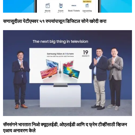
सणासुदीला पेटीएमवर ५१ रुपयांपासून डिजिटल सोने खरेदी करा
सॅमसंगने भारतात निओ क्यूएलईडी, ओएलईडी आणि द फ्रेम टीव्‍हींसाठी व्हिजन
एआय अनावरण केले