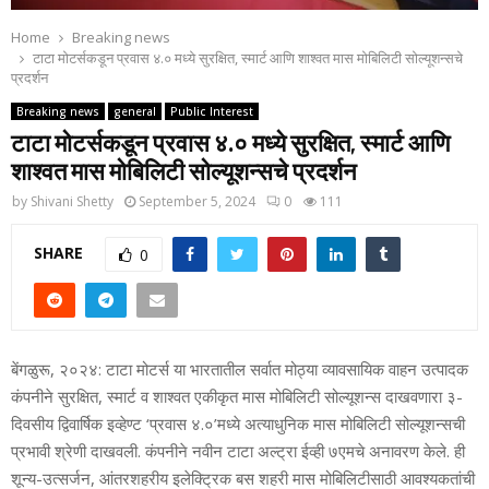
Home
Breaking news
टाटा मोटर्सकडून प्रवास ४.० मध्‍ये सुरक्षित, स्‍मार्ट आणि शाश्‍वत मास मोबिलिटी सोल्‍यूशन्‍सचे
प्रदर्शन
Breaking news
general
Public Interest
टाटा मोटर्सकडून प्रवास ४.० मध्‍ये सुरक्षित, स्‍मार्ट आणि
शाश्‍वत मास मोबिलिटी सोल्‍यूशन्‍सचे प्रदर्शन
by
Shivani Shetty
September 5, 2024
0
111
SHARE
0
बेंगळुरू, २०२४: टाटा मोटर्स या भारतातील सर्वात मोठ्या व्‍यावसायिक वाहन उत्‍पादक
कंपनीने सुरक्षित, स्‍मार्ट व शाश्‍वत एकीकृत मास मोबिलिटी सोल्‍यूशन्‍स दाखवणारा ३-
दिवसीय द्विवार्षिक इव्‍हेण्‍ट ‘प्रवास ४.०’मध्‍ये अत्‍याधुनिक मास मोबिलिटी सोल्‍यूशन्‍सची
प्रभावी श्रेणी दाखवली. कंपनीने नवीन टाटा अल्‍ट्रा ईव्‍ही ७एमचे अनावरण केले. ही
शून्‍य-उत्‍सर्जन, आंतरशहरीय इलेक्ट्रिक बस शहरी मास मोबिलिटीसाठी आवश्‍यकतांची