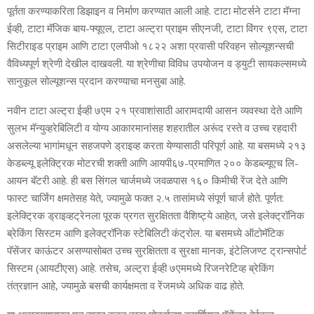
पूर्तता करण्‍याकरिता डिझाइन व निर्माण करण्‍यात आली आहे. टाटा मोटर्सने टाटा मॅग्‍ना
ईव्‍ही, टाटा मॅजिक बाय-फ्यूएल, टाटा अल्‍ट्रा प्राइम सीएनजी, टाटा विंगर ९एस, टाटा
सिटीराइड प्राइम आणि टाटा एलपीओ १८२२ अशा प्रवासी परिवहन सोल्‍यूशन्‍सची
वैविध्‍यपूर्ण श्रेणी देखील दाखवली. या श्रेणीचा विविध उपयोजन व ड्युटी सायकल्‍समध्‍ये
सानुकूल सोल्‍यूशन्‍स प्रदान करण्‍याचा मनसुबा आहे.
नवीन टाटा अल्‍ट्रा ईव्‍ही ७एम २१ प्रवाशांसाठी आरामदायी आसन व्‍यवस्‍था देते आणि
सुलभ मॅन्‍युव्‍हरेबिलिटी व योग्‍य आकारमानांसह शहरातील अरूंद रस्‍ते व उच्‍च रहदारी
असलेल्‍या भागांमधून सहजपणे ड्राइव्‍ह करता येण्‍यासाठी परिपूर्ण आहे. या बसमध्‍ये २१३
केडब्‍ल्‍यू इलेक्ट्रिक मोटरची शक्‍ती आणि आयपी६७-प्रमाणित २०० केडब्‍ल्‍यूएच लि-
आयन बॅटरी आहे. ही बस सिंगल चार्जमध्‍ये जवळपास १६० किमीची रेंज देते आणि
फास्‍ट चार्जिंग क्षमतेसह येते, ज्‍यामुळे फक्‍त २.५ तासांमध्‍ये संपूर्ण चार्ज होते. पूर्णत:
इलेक्ट्रिक ड्राइव्‍हट्रेनला पूरक प्रगत सुरक्षितता वैशिष्‍ट्ये आहेत, जसे इलेक्‍ट्रॉनिक
ब्रेकिंग सिस्‍टम आणि इलेक्‍ट्रॉनिक स्‍टेबिलिटी कंट्रोल. या बसमध्‍ये ऑटोमॅटिक
पॅसेंजर काऊंटर असण्‍यासोबत उच्‍च सुरक्षितता व सुरक्षा मानक, इंटेलिजण्‍ट ट्रान्‍सपोर्ट
सिस्‍टम (आयटीएस) आहे. तसेच, अल्‍ट्रा ईव्‍ही ७एममध्‍ये रि‍जनरेटिव्‍ह ब्रेकिंग
तंत्रज्ञान आहे, ज्‍यामुळे बसची कार्यक्षमता व रेंजमध्‍ये अधिक वाढ होते.