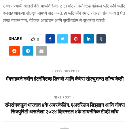
उच्‍च नफ्याची खात्री देते. याव्‍यतिरिक्त, टाटा मोटर्स कनेक्‍टेड वेईकल प्‍लॅटफॉर्म फ्लीट
एजसह आपल्‍या सोल्‍यूशन्‍समध्‍ये वाढ करते. हा प्‍लॅटफॉर्म स्‍मार्ट तंत्रज्ञानांचा फायदा घेत
ताफा व्‍यवस्‍थापन, वेईकल अपटाइम आणि सुरक्षिततेमध्‍ये सुधारणा करतो.
SHARE
0
PREVIOUS POST
मॅक्सहबने नवीन इंटरॅक्टिव्ह डिस्प्ले आणि कॅमेरा सोल्युशन्स लॉन्च केली
NEXT POST
सॅमसंगकडून भारतात ४के अपस्‍केलिंग, एअरस्लिम डिझाइन आणि नॉक्‍स
सिक्‍युरिटी असलेला २०२४ क्रिस्‍टल ४के डायनॅमिक टीव्‍ही लाँच