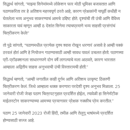
सिद्धार्थ सांगतो, “माझ्या सिनेमांमध्ये लोकेशन फार मोठी भूमिका बजावतात आणि
पठाणकरिता तर हे अतिशय महत्त्वपूर्ण ठरते आहे, कारण प्रेक्षकांनी यापूर्वी कधीही न
घेतलेला भव्य अनुभव साकरण्याचं आमचे उद्दिष्ट होते. दृश्यांची ती उंची आणि वैविध्य
साकारता यावं म्हणून आम्ही 8 देशांत सिनेमा त्याचप्रमाणे भव्य साहसी प्रसंगांचं
चित्रीकरण केले!”
तो पुढे सांगतो, “पठाणमधील प्रत्येक दृश्य श्वास रोखून धरणारं असावे हे आम्ही पक्कं
ठरवलं होतं आणि हे नियोजन गाठण्यासाठी आम्ही सावध पावलं उचलत होतो. पठाणच्या
प्री-प्रॉडक्शनला साधारणपणे दोन वर्षे लागल्याचे मला आठवते, कारण भारतात
आम्हाला अद्वितीय साहस अनुभवाची उंची विस्तारायची होती.”
सिद्धार्थ म्हणतो, “आम्ही जगातील काही दुर्गम आणि अतिशय उत्कृष्ट ठिकाणी
चित्रीकरण केलं. जिथे आम्हाला थक्क करणारा परदेशी दृश्य अनुभव मिळाला. 25
जानेवारी रोजी जेव्हा पठाण चित्रपटगृहात प्रदर्शित होईल, त्यावेळी हा सिनेमॅटीक
माईलस्टोन साकरण्याच्या आमच्या प्रयत्नावर प्रेक्षक नक्कीच प्रेम करतील.”
पठाण 25 जानेवारी 2023 रोजी हिंदी, तमीळ आणि तेलुगू भाषांमध्ये प्रदर्शित
होण्यासाठी सज्ज आहे.