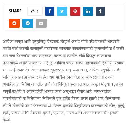
SHARE
1
आदित्य चोप्रा आणि सुप्रसिद्ध दिग्दर्शक सिद्धार्थ आनंद यांनी प्रेक्षकांसाठी भारताची
सर्वात मोठी साहसी कलाकृती पठाण’च्या स्वरूपात साकरण्यासाठी प्रयत्नांची शर्थ केली!
यश राज फिल्म्स’चा भव्य साहसपट, पठाण हा त्यातील डोळे दिपवून टाकणाऱ्या
प्रसंगांमुळे अद्वितीय ठरणार आहे. हा आदित्य चोप्रा यांच्या महत्त्वाकांक्षी हेरगिरी विश्वाचा
भाग आहे. त्यात देशातील मातब्बर सुपरस्टार शाह रूख खान, दीपिका पदूकोण आणि
जॉन अब्राहम झळकणार आहेत. धमन्यांतील रक्त गोठविणाऱ्या प्रसंगांनी संपन्न
असलेला हा सिनेमा जगातील 8 देशांत चित्रित करण्यात आला असून मोठ्या पडद्यावर
यापूर्वी कधीही न अनुभवलेली भव्यता त्यात अनुभवता येणार आहे. जगभरातील
भारतीयांसाठी या सिनेमाच्या निमित्ताने एक इव्हेंट फिल्म तयार झाली आहे. सिनेमाच्या
टीमने डोळ्यांचे पारणे फेडणाऱ्या अॅक्शन दृश्यांचे चित्रीकरण करण्यासाठी स्पेन, युएई,
तुर्की, रशिया आणि सैबेरिया, इटली, फ्रान्स, भारत आणि अफगाणिस्तानची भ्रमंती
केली.