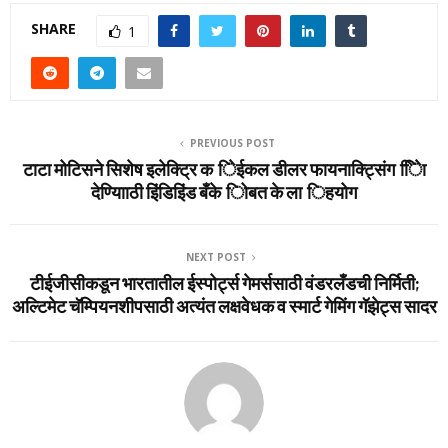
SHARE
1
PREVIOUS POST
टाटा मोटिसने सिशेष इलेक्ट्रि क िेईकल डीलर फायनाक्ट्सिंग िेिा
देण्‍यािाठी इिंडिइिंड बँके िोबत के ला िहयोग
NEXT POST
टीईजीसीकडून भारतातील ईस्‍पोर्ट्स गेमर्ससाठी वंडरलँडची निर्मिती;
अल्टिमेट चॅम्पियनशीपसाठी अत्‍यंत लक्षवेधक व स्‍मार्ट गेमिंग गॅझेट्स सादर