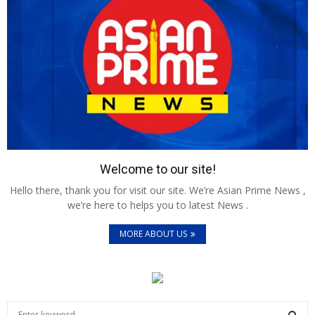
Welcome to our site!
Hello there, thank you for visit our site. We’re Asian Prime News ,
we’re here to helps you to latest News .
MORE ABOUT US
S