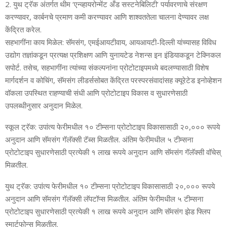
2.
युथ
ट्रॅक
अंतर्गत थीम ‘एन्‍व्‍हायरोन्‍मेंट अँड सस्‍टनेबिलिटी’ पर्यावरणाचे संरक्षण
करण्‍यावर, कार्बनचे प्रमाण कमी करण्‍यावर आणि शा
श्व
ततेला चालना देण्‍यावर लक्ष
केंद्रित करेल.
सहभागींना काय मिळेल:
सॅमसंग, एमईआयटीवाय, आयआयटी-दिल्‍ली यांच्‍यासह विविध
उद्योग तज्ञांकडून प्रत्‍यक्ष प्रशिक्षण आणि युनायटेड नेशन्‍स इन इंडियाकडून टेक्निकल
सपोर्ट. तसेच, सहभागींना त्‍यांच्‍या
संकल्‍पनांना प्रोटोटाइपमध्‍ये बदलण्‍यासाठी विशेष
मार्गदर्शन व कोचिंग, सॅमसंग लीडर्ससोबत केंद्रित परस्‍परसंवादांसह
क्यू
रेटेड इनोव्‍हेशन
वॉकला उपस्थित राहण्‍याची संधी आणि प्रोटोटाइप विकास
व सुधारणेसाठी
उपलब्‍धीनुसार अनुदान मिळेल.
स्‍कूल ट्रॅक: उपांत्‍य फेरीमधील १० टीम्‍सना प्रोटोटाइप विकासासाठी २०,००० रूपये
अनुदान आणि सॅमसंग गॅलॅक्‍सी टॅब्‍स मिळतील. अंतिम फेरीमधील ५ टीम्‍सना
प्रोटोटाइप सुधारणेसाठी प्रत्‍येकी १ लाख रूपये अनुदान आणि सॅमसंग गॅलॅक्‍सी वॉचेस्
मिळतील.
युथ ट्रॅक: उपांत्‍य फेरीमधील १० टीम्‍सना प्रोटोटाइप विकासासाठी २०,००० रूपये
अनुदान आणि सॅमसंग गॅलॅक्‍सी लॅपटॉप्‍स मिळतील. अंतिम फेरीमधील ५ टीम्‍सना
प्रोटोटाइप सुधारणेसाठी प्रत्‍येकी १ लाख रूपये अनुदान आणि सॅमसंग झेड फ्लिप
स्‍मार्टफोन्‍स मिळतील.