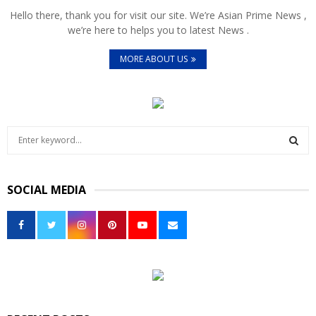
Hello there, thank you for visit our site. We’re Asian Prime News ,
we’re here to helps you to latest News .
MORE ABOUT US
S
e
a
S
r
SOCIAL MEDIA
c
E
h
f
A
o
r
R
:
C
H