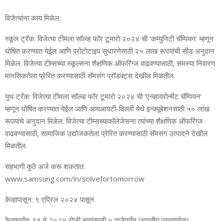
विजेत्‍यांना काय मिळेल:
स्‍कूल ट्रॅक: विजेत्‍या टीमला सॉल्‍व्‍ह फॉर टूमारो २०२४ ची ‘कम्‍युनिटी चॅम्पियन’ म्‍हणून
घोषित करण्‍यात येईल आणि प्रोटोटाइप सुधारणेसाठी २५ लाख रूपयांची सीड अनुदान
मिळेल. विजेत्‍या टीम्‍सच्‍या स्‍कूल्‍सना शैक्षणिक ऑफरिंग्‍ज वाढवण्‍यासाठी, समस्‍या निवारण
मानसिकतेला प्रेरित करण्‍यासाठी सॅमसंग प्रॉडक्‍ट्स देखील मिळतील.
युथ ट्रॅक: विजेत्‍या टीमला सॉल्‍व्‍ह फॉर टूमारो २०२४ ची ‘एन्‍व्‍हायरोन्‍मेंट चॅम्पियन’
म्‍हणून घोषित करण्‍यात येईल आणि आयआयटी-दिल्‍ली येथे इन्‍क्‍यूबेशनसा
ठी
५० लाख
रूपयांचे अनुदान मिळेल. विजे
त्या
टीम्‍सच्‍या
कॉलेजेसना त्‍यांच्‍या शैक्षणिक ऑफरिंग्‍ज
वाढवण्‍यासाठी, सामाजिक उद्योजकतेला प्रेरित करण्‍यासाठी सॅमसंग उत्‍पादने देखील
मिळतील.
सहभागी कुठे अर्ज करू शकतात:
www.samsung.com/in/solvefortomorrow
केव्‍हापासून:
९ एप्रिल २०२४ पासून
केव्‍हापर्यंत:
३१ मे २०२४ रोजी सायंकाळी ५ वाजेपर्यंत (भारतीय प्रमाणवेळ)