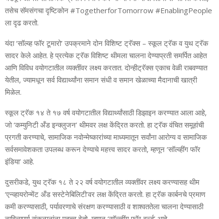
तसेच सॅमसं
ग
चा दृष्टिकोन
#TogetherforTomorrow #EnablingPeople
ला दृढ करतो.
यंदा ‘सॉल्‍व्‍ह फॉर टूमारो’ उपक्रमाने दोन विशिष्‍ट ट्रॅक्‍स – स्‍कूल ट्रॅक व युथ ट्रॅक
सादर केले आहेत. हे प्रत्‍येक ट्रॅक विशिष्‍ट थीमला चालना देण्‍याप्रती समर्पित आहेत
आणि विविध वयोगटातील व्‍यक्‍तींवर लक्ष्‍य करतात. दोन्‍ही
ट्रॅक्‍स एकाच वेळी राबवण्‍यात
येतील, ज्‍यामधून सर्व विद्यार्थ्‍यांना समान संधी व समान खेळा
च्या
मैदानाची खात्री
मिळेल.
स्‍कूल ट्रॅक १४ ते १७ वर्ष वयोगटातील विद्यार्थ्‍यांसाठी डिझाइन करण्‍यात आला आहे,
जो ‘कम्‍युनिटी अँड इन्‍क्‍लुजन’ थीमवर लक्ष केंद्रित करतो. हा ट्रॅक वंचित समूहांची
प्रगती करण्‍याचे, सामाजिक नवोन्‍मेष्‍का
रा
च्‍या माध्‍यमातून सर्वांना आरोग्‍य व सामाजिक
सर्वसमावेशकता उपलब्‍ध करून देण्‍याचे महत्त्व सादर करतो, म्‍हणून ‘सॉल्‍व्‍हींग फॉर
इंडिया’ आहे.
दुसरीकडे, युथ ट्रॅक १८ ते २२ वर्ष वयोगटातील व्‍यक्‍तींवर लक्ष्‍य करण्‍यासह थीम
‘एन्‍व्‍हायरोन्‍मेंट अँड सस्‍टेनेबिलिटी’वर लक्ष केंद्रित करतो. हा ट्रॅक कार्बनचे प्रमाण
कमी करण्‍यासाठी, पर्यावरणाचे संरक्षण करण्‍यासाठी व शाश्‍वततेला चालना देण्‍यासाठी
नाविन्‍यपूर्ण संकल्‍पनांना महत्त्व देतो, म्‍हणून ‘सॉल्‍व्‍हींग फॉर वर्ल्‍ड’ आहे.