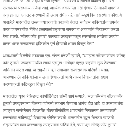
सायण्टिस्‍ट ‘जी’ डॉ. संदीप चॅटर्जी
म्‍हणाले, ”पर्यावरण व शाश्‍वत विकास हा भारत
सरकारचा प्राधान्‍य अजेंडा आहे. आर्थिक विकासाला गती देण्‍यासाठी मानवी क्षमता व
तंत्रज्ञानाला एकत्र करण्‍याची ही उत्तम संधी आहे. नाविन्‍यपूर्ण विचारसरणी व कौशल्‍ये
असलेले भारतातील तरूण पर्यावरणाची काळजी घेतात. सर्वोत्तम नाविन्‍यतांचा उपयोग
करत जगभरातील विविध तळागाळांपासूनच्‍या समस्‍या व आव्‍हानांचे निराकरण करता
येऊ शकते. ‘सॉल्‍व्‍ह फॉर टूमारो’ सारख्‍या उपक्रमांमधून तरूणांच्‍या क्षमतेचा उपयोग
करत भारत सरकारचा दृष्टिकोन पूर्ण होण्‍याची क्षमता दिसून येते.”
आयआयटी दिल्‍लीचे संचालक प्रा. रांगन बॅनर्जी
म्‍हणाले, ”आम्‍हाला सॅमसंगसोबत ‘सॉल्‍व्‍ह
फॉर टूमारो’ उपक्रमामधील त्‍यांचा प्रमुख भागीदार म्‍हणून सहयोग सुरू ठेवण्‍याचा
अभिमान वाटत आहे. या सहयोगामधून समाजात सकारात्‍मक परिवर्तन घडवून
आणण्‍यासाठी नाविन्‍यतेला चालना देण्‍याप्रती आणि तरूण विचारवंतांना सक्षम
करण्‍याप्रती कटिबद्धता दिसून येते.”
भारतातील यूएन रेसिडण्‍ट कोऑर्डिनेटर शोम्‍बी शार्प
म्‍हणाले, ”मला सॅमसंग सॉल्‍व्‍ह फॉर
टूमारो उपक्रमाच्‍या
तिसऱ्या पर्वामध्‍ये सहभाग घेण्‍याचा आनंद होत आहे. हा उत्‍साहवर्धक
उपक्रम सस्‍टेनेबल डेव्‍हलमेंट गोल्‍सशी
संबंधित आव्‍हानांचे निराकरण करण्‍यासाठी
तरूणांच्‍या नाविन्‍यपूर्ण विचारांना प्रेरित करतो. भारतातील यूएन सिस्‍टम खाजगी
क्षेत्रासोबत काम करण्‍यासह उपक्रमांना पाठिंबा देते, ज्‍यामधून सॉल्‍व्‍ह फॉर टूमारो