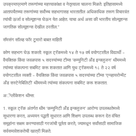
उपक्रमाप्रमाणे तरूणांच्‍या महत्त्वाकांक्षा व नेतृत्‍वाला चालना मिळते. इतिहासामध्‍ये
आतापर्यंतच्‍या
तरूणांच्‍या
सर्वोच्‍च सहभागासह भारतातील अधिकाधिक तरूण विचारवंत
त्‍यांची ऊर्जा व सोल्‍यूशन्‍स घेऊन येत आहेत. याचा अर्थ असा की भारतीय सोल्‍यूशन्‍स
जागतिक सोल्‍यूशन्‍स देखील ठरतील.”
सॅमसंग सॉल्‍व्‍ह फॉर टूमारो बाबत माहिती
कोण सहभाग घेऊ शकतो:
स्‍कूल ट्रॅकम
ध्ये
१४ ते १७ वर्ष वयोगटातील विद्यार्थी –
वैयक्तिक किंवा जवळपास ५ सदस्‍यांच्‍या टीम्‍स ‘कम्‍युनिटी अँड इन्‍क्‍लुजन’ थीममध्‍ये
त्‍यांच्‍या संकल्‍पना सबमिट करू शकतात आणि युथ ट्रॅकमध्‍ये १८ ते २२ वर्ष
वयोगटातील व्‍यक्‍ती – वैयक्तिक किंवा जवळपास ५ सदस्‍यांच्‍या टीम्‍स ‘एन्‍व्‍हायरोन्‍मेंट
अँड सस्‍टेनेबिलिटी’ थीममध्‍ये त्‍यांच्‍या संकल्‍पना सबमिट करू शकतात.
अॅप्‍लीकेशन थीम्‍स:
1.
स्‍कूल ट्रॅक अंतर्गत थीम ‘कम्‍युनिटी अँड इन्‍क्‍लुजन’ आरोग्‍य उपलब्‍धतेमध्‍ये
सुधारणा करत, अध्‍ययन पद्धती सुधारत आणि शिक्षण उपलब्‍ध करून देत वंचित
समूहांना सक्षम करण्‍यासाठी गरजांची पू
र्त
ता करते, ज्‍यामधून सर्वांसाठी सामाजिक
सर्
समावेशकतेची खात्री मिळते.