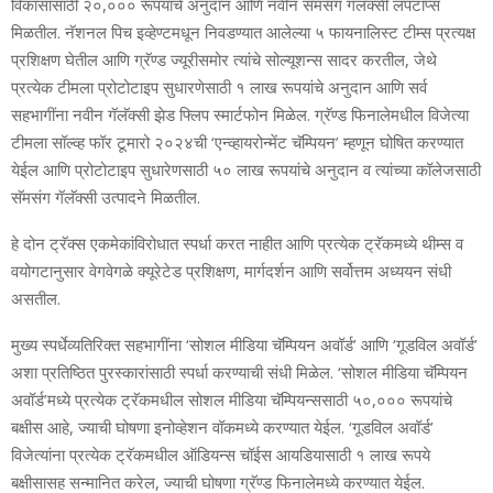
विकासासाठी २०,००० रूपयांचे अनुदान आणि नवीन सॅमसंग गॅलॅक्‍सी लॅपटॉप्‍स
मिळतील. नॅशनल पिच इव्‍हेण्‍टमधून निवडण्‍यात आलेल्‍या ५ फायनालिस्‍ट टीम्‍स प्रत्‍यक्ष
प्रशिक्षण घेतील आणि ग्रॅण्‍ड ज्‍यूरीसमोर त्‍यांचे सोल्‍यूशन्‍स सादर करतील, जेथे
प्रत्‍येक टीमला प्रोटोटाइप सुधारणेसाठी १ लाख रूपयांचे अनुदान आणि सर्व
सहभागींना नवीन गॅलॅक्‍सी झेड फ्लिप स्‍मार्टफोन मिळेल. ग्रॅण्‍ड फिनालेमधील विजेत्‍या
टीमला सॉल्‍व्‍ह फॉर टूमारो २०२४ची ‘एन्‍व्‍हायरोन्‍मेंट चॅम्पियन’ म्‍हणून घोषित करण्‍यात
येईल आणि प्रोटोटाइप सुधारेणसाठी ५० लाख रूपयांचे अनुदान व त्‍यांच्‍या कॉलेजसाठी
सॅमसंग गॅलॅक्‍सी उत्‍पादने मिळतील.
हे दोन ट्रॅक्‍स एकमेकांविरोधात स्‍पर्धा करत नाहीत आणि प्रत्‍येक ट्रॅकमध्‍ये थीम्‍स व
वयोगटानुसार वेगवेगळे क्‍यूरेटेड प्रशिक्षण, मार्गदर्शन आणि सर्वोत्तम अध्‍ययन संधी
असतील.
मुख्‍य स्‍पर्धेव्‍यतिरिक्‍त सहभागींना ‘सोशल मीडिया चॅम्पियन अवॉर्ड’ आणि ‘गूडविल अवॉर्ड’
अशा प्रतिष्ठित पुरस्‍कारांसाठी स्‍पर्धा करण्‍याची संधी मिळेल. ‘सोशल मीडिया चॅम्पियन
अवॉर्ड’मध्‍ये प्रत्‍येक ट्रॅकमधील सोशल मीडिया चॅम्पियन्‍ससाठी ५०,००० रूपयांचे
बक्षीस आहे, ज्‍याची घोषणा इनोव्‍हेशन वॉकमध्‍ये करण्‍यात येईल. ‘गूडविल अवॉर्ड’
विजेत्‍यांना प्रत्‍येक ट्रॅकमधील ऑडियन्‍स चॉईस आयडियासाठी १ लाख रूपये
बक्षीसासह सन्‍मानित करेल, ज्‍याची घोषणा ग्रॅण्‍ड फिनालेमध्‍ये करण्‍यात येईल.