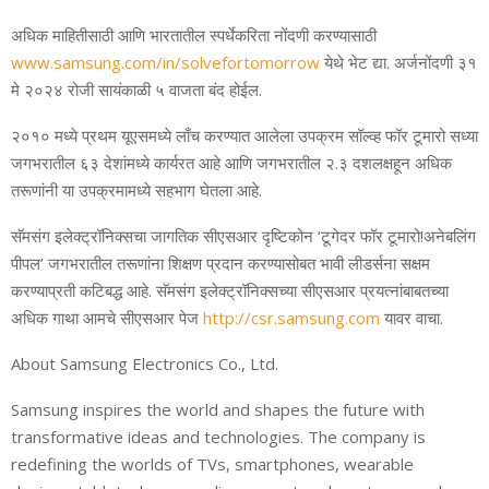
अधिक माहितीसाठी आणि भारतातील स्‍पर्धेकरिता नोंदणी करण्‍यासाठी
www.samsung.com/in/solvefortomorrow
येथे भेट द्या. अर्जनोंदणी ३१
मे २०२४ रोजी सायंकाळी ५ वाजता बंद होईल.
२०१० मध्‍ये प्रथम यूएसमध्‍ये ल
च करण्‍यात आलेला उपक्रम सॉल्व्‍ह फॉर टूमारो सध्‍या
जगभरातील ६३ देशांमध्‍ये कार्यरत आहे आणि जगभरातील २.३ दशलक्षहून अधिक
तरूणांनी या उपक्रमामध्‍ये सहभाग घेतला आहे.
सॅमसंग इलेक्‍ट्रॉनिक्‍सचा जागतिक सीएसआर दृष्टिकोन ‘टूगेदर फॉर टूमारो
!
अनेबलिंग
पीपल’ जगभरातील तरूणांना शिक्षण प्रदान करण्‍यासोबत भावी लीडर्सना सक्षम
करण्‍याप्रती कटिबद्ध आहे. सॅमसंग इलेक्‍ट्रॉनिक्‍सच्‍या सीएसआर प्रयत्‍नांबाबतच्‍या
अधिक गाथा आमचे सीएसआर पेज
http://csr.samsung.com
यावर वाचा.
About Samsung Electronics Co., Ltd.
Samsung inspires the world and shapes the future with
transformative ideas and technologies. The company is
redefining the worlds of TVs, smartphones, wearable