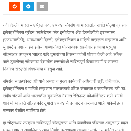
नवी दिल्‍ली, भारत
– एप्रिल १०, २०२४:
सॅमसंग या भारतातील सर्वात मोठ्या ग्राहक
इलेक्‍ट्रॉनिक्‍स ब्रँडने फाऊंडेशन फॉर इनोव्‍हेशन अँड टेक्‍नॉलॉजी ट्रान्‍सफर
(एफआयटीटी), आयआयटी दिल्‍ली, इलेक्‍ट्रॉनिक्‍स व माहिती तंत्रज्ञान मंत्रालय आणि
युनायटेड नेशन्‍स इन इंडिया यांच्‍यासोबत धोरणात्‍मक सहयोगास‍ह त्‍यांचा प्रमुख
सीएसआर उपक्रम ‘सॉल्‍व्‍ह फॉर टूमारो’च्‍या तिसऱ्या पर्वाची घोषणा केली आहे. सॉल्‍व्‍ह
फॉर टूमारोसह सॅमसंगचा देशातील तरूणांमध्‍ये नाविन्‍यपूर्ण विचारसरणी व समस्‍या
निवारण संस्‍कृती बिंबवण्‍याचा मनसुबा आहे.
सॅमसंग साऊथवेस्‍ट एशियाचे अध्‍यक्ष व मुख्‍य कार्यकारी अधिकारी श्री. जेबी पार्क,
इलेक्‍ट्रॉनिक्‍स व माहिती तंत्रज्ञान मंत्रालयाचे वरिष्‍ठ संचालक व सायण्टिस्‍ट ‘जी’ डॉ.
संदीप चॅटर्जी आणि भारतातील युनायटेड नेशन्‍स रेसिडण्‍ट कोऑर्डिनेटर श्री. शोम्‍बी
शार्प यांच्‍या हस्‍ते सॉल्‍व्‍ह फॉर टूमारो २०२४ चे उद्घाटन करण्‍यात आले. यावेळी इतर
मान्‍यवर देखील उपस्थित होते.
हा सीएसआर उपक्रम नाविन्‍यपूर्ण सोल्‍यूशन्‍स आणि व्‍यक्‍तींच्‍या जीवनात आमूलाग्र बदल
घडवून आणत सामाजिक प्रभाव निर्माण करण्‍याच्‍या त्‍यांच्‍या क्षमतांना सन्‍मानित करतो,