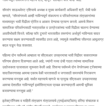
सॅमसंग साऊथवेस्‍ट एशियाचे अध्‍यक्ष व मुख्‍य कार्यकारी अधिकारी श्री. जेबी पार्क
म्‍हणाले, ”सॅमसंगमध्‍ये आम्‍ही
नाविन्‍यपूर्ण संकल्‍पना व परिवर्तनात्‍मक तंत्रज्ञानांच्‍या
माध्‍यमातून भावी पिढीला प्रेरित व आकार देण्‍याचा प्रयत्‍न करतो. आम
चे
मिशन
सामाजिक परिवर्तनासाठी नवप्रवर्तक व उत्‍प्रेरकांच्‍या भावी पिढीला चालना देण्‍याच्‍या
अवतीभोवती फिरते. सॉल्‍व्‍ह फॉर टूमारो भारतातील तरूणांना अर्थपूर्ण नाविन्‍यता सादर
करण्‍यास सक्षम करण्‍यासाठी व्‍यासपीठ ठरत आहे, ज्‍यामुळे व्‍यक्‍तींच्‍या जीवनात आमूलाग्र
बदल घडून येऊ शकतात.
पहिल्‍या दोन पर्वांमध्‍ये आम्‍हाला या सीएसआर उपक्रमाचा भावी पिढीवर सकारात्‍मक
परिणाम होताना दिसण्‍यात आले आहे, ज्‍यांनी नव्‍या उंची गाठत त्‍यांच्‍या सामाजिक
उद्योजकता प्रवासाला सुरूवात केली आहे. तिसऱ्या पर्वामध्‍ये दोन वेगवेगळ्या ट्रॅक्‍सच्‍या
सादरीकरणासह आमचा एकाच वेळी भारतासाठी व जगासाठी समस्‍यांचे निराकरण
करण्‍याचा मनसुबा आहे. सर्वात महत्त्वाचे म्‍हणजे या प्रमुख सीएसआर उपक्रमासह
आमचा देशातील नाविन्‍यपूर्ण इकोसिस्‍टमला प्रबळ करण्‍याप्रती आमची भूमिका
बजावण्‍याचा मन
सु
बा आहे.”
इलेक्‍ट्रॉनिक्‍स व माहिती तंत्रज्ञान मंत्रालयाचे (एमईआयटीवाय) वरिष्‍ठ संचालक व