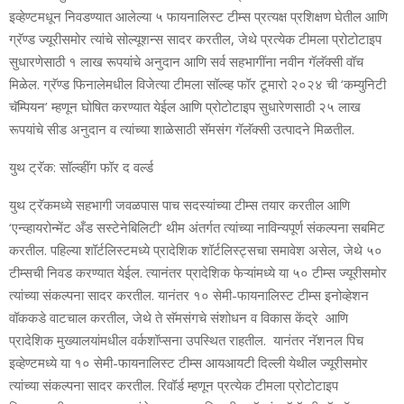
इव्‍हेण्‍टमधून निवडण्‍यात आलेल्‍या ५ फायनालिस्‍ट टीम्‍स प्रत्‍यक्ष प्रशिक्षण घेतील आणि
ग्रॅण्‍ड ज्‍यूरीसमोर त्‍यांचे सोल्‍यूशन्‍स सादर करतील, जेथे प्रत्‍येक टीमला प्रोटोटाइप
सुधारणेसाठी १ लाख रूपयांचे अनुदान आणि सर्व सहभागींना नवीन गॅलॅक्‍सी वॉच
मिळेल. ग्रॅण्‍ड फिनालेमधील विजेत्‍या
टीमला सॉल्‍व्‍ह फॉर टूमारो २०२४ ची ‘कम्‍युनिटी
चॅम्पियन’ म्‍हणून घोषित करण्‍यात येईल आणि प्रोटोटाइप सुधारेणसाठी २५ लाख
रूपयांचे सीड अनुदान व त्‍यांच्‍या शाळेसाठी सॅमसंग गॅलॅक्‍सी उत्‍पादने मिळतील.
युथ ट्रॅक: सॉल्‍व्‍हींग फॉर द वर्ल्‍ड
युथ ट्रॅकमध्‍ये सहभागी जवळपास पाच सदस्‍यांच्‍या टीम्‍स तयार करतील आणि
‘एन्‍व्‍हायरोन्‍मेंट अँड सस्टेनेबिलिटी’ थीम अंतर्गत त्‍यांच्‍या नाविन्‍यपूर्ण संकल्‍पना सबमिट
करतील. पहिल्‍या शॉर्टलिस्‍टमध्‍ये प्रादेशिक शॉर्टलिस्‍ट्सचा समावेश असेल, जेथे ५०
टीम्‍सची निवड करण्‍यात येईल. त्‍यानंतर प्रादेशिक फेऱ्यांमध्‍ये या ५० टीम्‍स ज्‍यूरीसमोर
त्‍यांच्‍या संकल्‍पना सादर करतील. यानंतर १० सेमी-फायनालि
स्ट
टीम्‍स इनोव्‍हेशन
वॉककडे वाटचाल करतील, जेथे ते सॅमसंगचे संशोधन व विकास केंद्रे आणि
प्रादेशिक मुख्‍यालयांमधील वर्कशॉप्‍सना उपस्थित राहतील. यानंतर नॅशनल पिच
इव्‍हेण्‍टमध्‍ये या १० सेमी-फायनालिस्‍ट टीम्‍स आयआयटी दिल्‍ली
येथील ज्‍यूरीसमोर
त्‍यांच्‍या संकल्‍पना सादर करतील. रिवॉर्ड म्‍हणून प्रत्‍येक टीमला प्रोटोटाइप