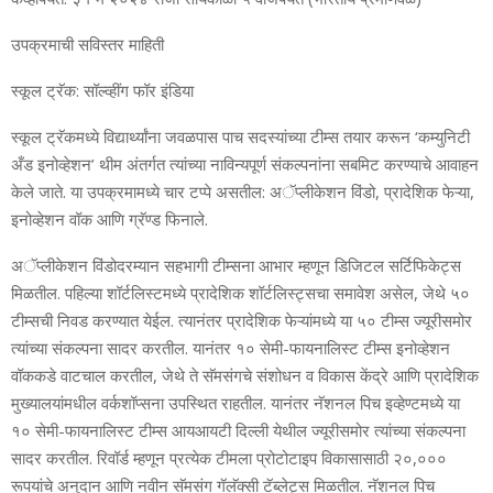
उपक्रमाची सविस्‍तर माहिती
स्‍कूल ट्रॅक: सॉल्‍व्‍हींग फॉर इंडिया
स्‍कूल ट्रॅकमध्‍ये विद्यार्थ्‍यांना जवळपास पाच सदस्‍यांच्‍या टीम्‍स तयार करून ‘कम्‍युनिटी
अँड इनोव्‍हेशन’ थीम अंतर्गत त्‍यांच्‍या नाविन्‍यपूर्ण संकल्‍पनांना सबमिट करण्‍याचे आवाहन
केले जाते. या उपक्रमामध्‍ये चार टप्‍पे
असतील: अॅप्‍लीकेशन विंडो, प्रादेशिक फेऱ्या,
इनोव्‍हेशन वॉक आणि ग्रॅण्‍ड फिनाले.
अॅप्‍लीकेशन विंडोदरम्‍यान सहभागी टीम्‍सना आभार म्‍हणून डिजिटल सर्टिफिकेट्स
मिळतील. पहिल्‍या
शॉर्टलिस्‍टमध्‍ये प्रादेशिक शॉर्टलिस्‍ट्सचा समावेश असेल, जेथे ५०
टीम्‍सची निवड करण्‍यात येईल. त्‍यानंतर प्रादेशिक फेऱ्यांमध्‍ये या ५० टीम्‍स ज्‍यूरीसमोर
त्‍यांच्‍या संकल्‍पना सादर करतील. यानंतर १० सेमी-फायनालिस्‍ट टीम्‍स इनोव्‍हेशन
वॉककडे वाटचाल करतील, जेथे ते सॅमसंगचे संशोधन व विकास केंद्रे आणि प्रादेशिक
मुख्‍यालयांमधील वर्कशॉप्‍सना उपस्थित राहतील. यानंतर नॅशनल पिच इव्‍हेण्‍टमध्‍ये या
१० सेमी-फायनालिस्‍ट टीम्‍स आयआयटी दिल्‍ली येथील ज्‍यूरीसमोर त्‍यांच्‍या संकल्‍पना
सादर करतील. रिवॉर्ड म्‍हणून प्रत्‍येक टीमला प्रोटोटाइप विकासासाठी २०,०००
रूपयांचे अनुदान आणि नवीन सॅमसंग गॅलॅक्‍सी टॅब्‍लेट्स मिळतील. नॅशनल पिच