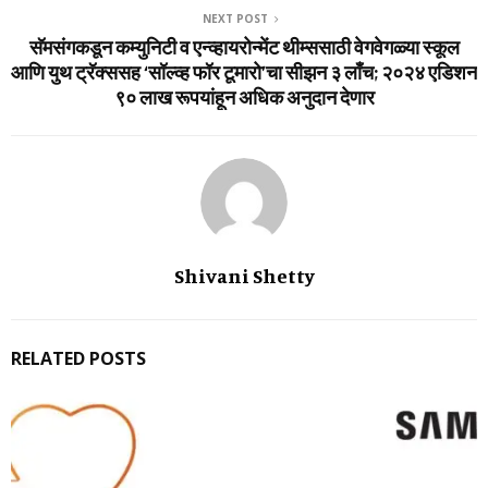
NEXT POST
सॅमसंगकडून कम्‍युनिटी व एन्‍व्‍हायरोन्‍मेंट थीम्‍ससाठी वेगवेगळ्या स्‍कूल
आणि युथ ट्रॅक्‍ससह ‘सॉल्‍व्‍ह फॉर टूमारो’चा सीझन ३ लाँच; २०२४ एडिशन
९० लाख रूपयांहून अधिक अनुदान देणार
Shivani Shetty
RELATED POSTS