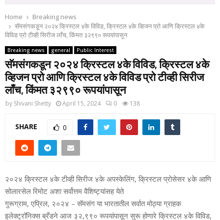
Home
Breaking news
सॅमसंगकडून २०२४ क्रिस्‍टल ४के विविड, क्रिस्‍टल ४के व्हिजन प्रो आणि क्रिस्‍टल ४के
विविड प्रो टीव्‍ही सिरीज लाँच, किंमत ३२९९० रूपयांपासून
Breaking news
general
Public Interest
सॅमसंगकडून २०२४ क्रिस्‍टल ४के विविड, क्रिस्‍टल ४के
व्हिजन प्रो आणि क्रिस्‍टल ४के विविड प्रो टीव्‍ही सिरीज
लाँच, किंमत ३२९९० रूपयांपासून
by
Shivani Shetty
April 15, 2024
0
138
SHARE
0
२०२४ क्रिस्‍टल ४के टीव्‍ही सिरीज ४के अपस्‍केलिंग, क्रिस्‍टल प्रोसेसर ४के आणि
सोलारसेल रिमोट अशा सर्वोत्तम वैशिष्‍ट्यांसह येते
गुरूग्राम, एप्रिल, २०२४ – सॅमसंग या भारतातील सर्वात मोठ्या ग्राहक
इलेक्‍ट्रॉनिक्‍स ब्रँडने आज ३२,९९० रूपयांपासून सुरू होणारे क्रिस्‍टल ४के विविड,