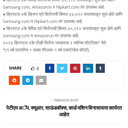
Samsung.com, Amazon.in व Flipkart.com वर उपलब्‍ध आहे.
● क्रिस्‍टल ४के व्हिजन प्रो सिरीजची किंमत ३४,४९० रूपयांपासून सुरू होते आणि
Samsung.com व Flipkart.com वर उपलब्‍ध आहे.
● क्रिस्‍टल ४के विविड प्रो सिरीजची किंमत ३५,९९० रूपयांपासून सुरू होते आणि
Samsung.com व Amazon.in वर उपलब्‍ध आहे.
२०२४ क्रिस्‍टल ४के टीव्‍ही सिरीज जवळपास २ वर्षांच्‍या वॉरंटीसह* येते.
*(१ वर्ष प्रमाणित + फक्‍त पॅनेलवर १ वर्ष एक्‍स्‍टेण्‍डेड वॉरंटी)
SHARE
0
PREVIOUS POST
पेटीएम अॅप, क्‍यूआर, साऊंडबॉक्‍स, कार्ड मशिन विनासायास कार्यरत
आहेत