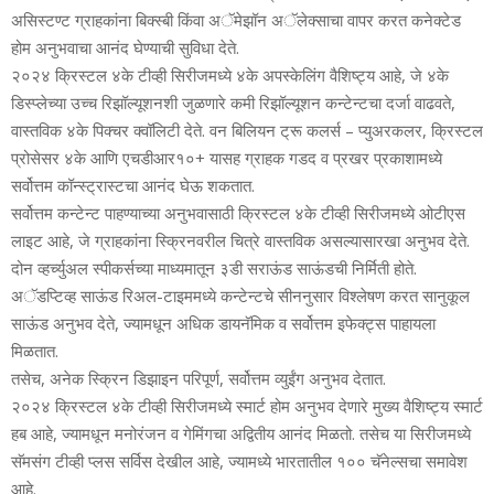
असिस्‍टण्‍ट ग्राहकांना बिक्‍स्‍बी किंवा अॅमेझॉन अॅलेक्‍साचा वापर करत कनेक्‍टेड
होम अनुभवाचा आनंद घेण्‍याची सुविधा देते.
२०२४ क्रिस्‍टल ४के टीव्‍ही सिरीजमध्‍ये ४के अप‍स्‍केलिंग वैशिष्‍ट्य आहे, जे ४के
डिस्‍प्‍लेच्‍या उच्‍च रिझॉल्‍यूशनशी जुळणारे कमी रिझॉल्‍यूशन कन्‍टेन्‍टचा दर्जा वाढवते,
वास्‍तविक ४के पिक्‍चर क्‍वॉलिटी देते. वन बिलियन ट्रू कलर्स – प्‍युअरकलर, क्रिस्‍टल
प्रोसेसर ४के आणि एचडीआर१०+ यासह ग्राहक गडद व प्रखर प्रकाशामध्‍ये
सर्वोत्तम कॉन्स्ट्रास्‍टचा आनंद घेऊ शकतात.
सर्वोत्तम कन्‍टेन्‍ट पाहण्‍याच्‍या अनुभवासाठी क्रिस्‍टल ४के टीव्‍ही सिरीजमध्‍ये ओटीएस
लाइट आहे, जे ग्राहकांना स्क्रिनवरील चित्रे वास्‍तविक असल्‍यासारखा अनुभव देते.
दोन व्‍हर्च्‍युअल स्‍पीकर्सच्‍या माध्‍यमातून ३डी सराऊंड साऊंडची निर्मिती होते.
अॅडप्टिव्‍ह साऊंड रिअल-टाइममध्‍ये कन्‍टेन्‍टचे सीननुसार विश्‍लेषण करत सानुकूल
साऊंड अनुभव देते, ज्‍यामधून अधिक डायनॅमिक व सर्वोत्तम इफेक्‍ट्स पाहायला
मिळतात.
तसेच, अनेक स्क्रिन डिझाइन परिपूर्ण, सर्वोत्तम व्‍युईंग अनुभव देतात.
२०२४ क्रिस्‍टल ४के टीव्‍ही सिरीजमध्‍ये स्‍मार्ट होम अनुभव देणारे मुख्‍य वैशिष्‍ट्य स्‍मार्ट
हब आहे, ज्‍यामधून मनोरंजन व गेमिंगचा अद्वितीय आनंद मिळतो. तसेच या सिरीजमध्‍ये
सॅमसंग टीव्‍ही प्‍लस सर्विस देखील आहे, ज्‍यामध्‍ये भारतातील १०० चॅनेल्‍सचा समावेश
आहे.