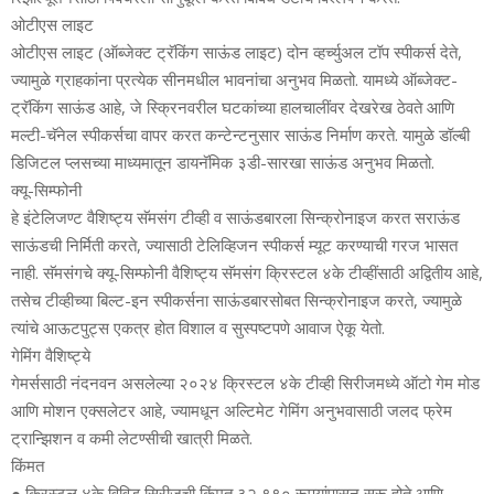
ओटीएस लाइट
ओटीएस लाइट (ऑब्‍जेक्‍ट ट्रॅकिंग साऊंड लाइट) दोन व्‍हर्च्‍युअल टॉप स्‍पीकर्स देते,
ज्‍यामुळे ग्राहकांना प्रत्‍येक सीनमधील भावनांचा अनुभव मिळतो. यामध्‍ये ऑब्‍जेक्‍ट-
ट्रॅकिंग साऊंड आहे, जे स्क्रिनवरील घटकांच्‍या हालचालींवर देखरेख ठेवते आणि
मल्‍टी-चॅनेल स्‍पीकर्सचा वापर करत कन्‍टेन्‍टनुसार साऊंड निर्माण करते. यामुळे डॉल्‍बी
डिजिटल प्‍लसच्‍या माध्‍यमातून डायनॅमिक ३डी-सारखा साऊंड अनुभव मिळतो.
क्‍यू-सिम्‍फोनी
हे इंटेलिजण्‍ट वैशिष्‍ट्य सॅमसंग टीव्‍ही व साऊंडबारला सिन्‍क्रोनाइज करत सराऊंड
साऊंडची निर्मिती करते, ज्‍यासाठी टेलिव्हिजन स्‍पीकर्स म्‍यूट करण्‍याची गरज भासत
नाही. सॅमसंगचे क्‍यू-सिम्‍फोनी वैशिष्‍ट्य सॅमसंग क्रिस्‍टल ४के टीव्‍हींसाठी अद्वितीय आहे,
तसेच टीव्‍हीच्‍या बिल्‍ट-इन स्‍पीकर्सना साऊंडबारसोबत सिन्‍क्रोनाइज करते, ज्‍यामुळे
त्‍यांचे आऊटपुट्स एकत्र होत विशाल व सुस्‍पष्‍टपणे आवाज ऐकू येतो.
गेमिंग वैशिष्‍ट्ये
गेमर्ससाठी नंदनवन असलेल्‍या २०२४ क्रिस्‍टल ४के टीव्‍ही सिरीजमध्‍ये ऑटो गेम मोड
आणि मोशन एक्‍सलेटर आहे, ज्‍यामधून अल्टिमेट गेमिंग अनुभवासाठी जलद फ्रेम
ट्रान्झिशन व कमी लेटण्‍सीची खात्री मिळते.
किंमत
● क्रिस्‍टल ४के विविड सिरीजची किंमत ३२,९९० रूपयांपासून सुरू होते आणि