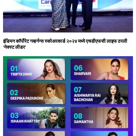
इंडियन कॉर्पोरेट गव्हर्नन्स स्कोअरकार्ड २०२४ मध्ये एचडीएफसी लाइफ ठरली
‘नेक्स्ट लीडर’