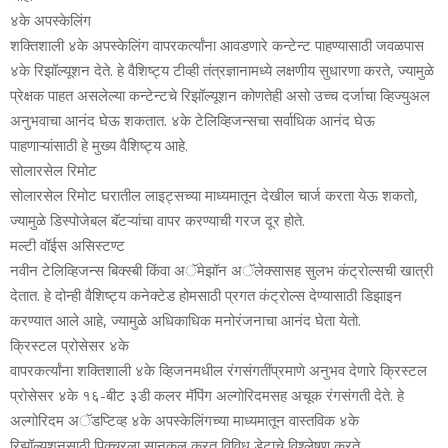
४के अपस्‍केलिंग
शक्तिशाली ४के अपस्‍केलिंग वापरकर्त्‍यांना आवडणारे कन्‍टेन्‍ट पाहण्‍यासाठी जवळपास
४के रिझॉल्‍यूशन देते. हे वैशिष्‍ट्य टीव्‍ही तंत्रज्ञानामध्‍ये लक्षणीय सुधारणा करते, ज्‍यामुळे
प्रेक्षक पाहत असलेल्‍या कन्‍टेन्‍टचे रिझॉल्‍यूशन कोणतेही असो उच्‍च दर्जाचा व्हिज्‍युअल
अनुभवाचा आनंद घेऊ शकतात. ४के टेलिव्हिजन्‍सचा सर्वाधिक आनंद घेऊ
पाहणाऱ्यांसाठी हे मुख्‍य वैशिष्‍ट्य आहे.
सोलारसेल रिमोट
सोलारसेल रिमोट घरातील लाइट्सच्‍या माध्‍यमातून देखील चार्ज करता येऊ शकतो,
ज्‍यामुळे डिस्‍पोजेबल बॅटऱ्यांचा वापर करण्‍याची गरज दूर होते.
मल्‍टी वॉईस असिस्‍टण्‍ट
नवीन टेलिव्हिजन्‍स बिक्‍स्‍बी किंवा अॅमेझॉन अॅलेक्‍सासह सुलभ कंट्रोल्‍सची खात्री
देतात. हे दोन्‍ही वैशिष्‍ट्य कनेक्‍टेड होमसाठी प्रगत कंट्रोल्‍स देण्‍यासाठी डिझाइन
करण्‍यात आले आहे, ज्‍यामुळे अधिकाधिक मनोरंजनाचा आनंद घेता येतो.
क्रिस्‍टल प्रोसेसर ४के
वापरकर्त्‍यांना शक्तिशाली ४के व्हिजनमधील रंगसंगतींप्रमाणे अनुभव देणारे क्रिस्‍टल
प्रोसेसर ४के १६-बीट ३डी कलर मॅपिंग अल्‍गोरिदमसह अचूक रंगसंगती देते. हे
अल्‍गोरिदम अॅडप्टिव्‍ह ४के अपस्‍केलिंगच्‍या माध्‍यमातून वास्‍तविक ४के
रिझॉल्‍यूशनसाठी पिक्‍चरला सानुकूल करत विविध डेटाचे विश्‍लेषण करते.