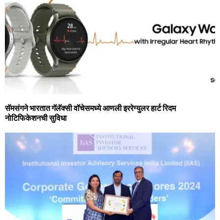
सॅमसंगने भारतात गॅलॅक्‍सी वॉचेसमध्‍ये आणली इररेग्‍युलर हार्ट रिदम
नोटिफिकेशनची सुविधा