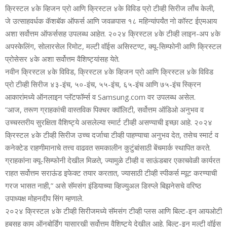
क्रिस्‍टल ४के व्हिजन प्रो आणि क्रिस्‍टल ४के विविड प्रो टीव्‍ही सिरीज लाँच केली,
जे उत्‍साहवर्धक कॅशबॅक ऑफर्स आणि जवळपास १८ महिन्‍यांपर्यंत नो कॉस्‍ट ईएमआय
अशा सर्वोत्तम ऑफर्ससह उपलब्‍ध आहेत. २०२४ क्रिस्‍टल ४के टीव्‍ही लाइन-अप ४के
अपस्‍केलिंग, सोलारसेल रिमोट, मल्‍टी वॉईस असिस्‍टण्‍ट, क्‍यू-सिम्‍फोनी आणि क्रिस्‍टल
प्रोसेसर ४के अशा सर्वोत्तम वैशिष्‍ट्यांसह येते.
नवीन क्रिस्‍टल ४के विविड, क्रिस्‍टल ४के व्हिजन प्रो आणि क्रिस्‍टल ४के विविड
प्रो टीव्‍ही सिरीज ४३-इंच, ५०-इंच, ५५-इंच, ६५-इंच आणि ७५-इंच स्क्रिन
आकारांमध्‍ये ऑनलाइन प्‍लॅटफॉर्म्‍स व Samsung.com वर उपलब्‍ध असेल.
“आज, तरूण ग्राहकांची वास्‍तविक पिक्‍चर क्‍वॉलिटी, सर्वोत्तम ऑडिओ अनुभव व
उच्‍चस्‍तरीय सुरक्षिता वैशिष्‍ट्ये असलेल्‍या स्‍मार्ट टीव्‍ही असण्‍याची इच्‍छा आहे. २०२४
क्रिस्‍टल ४के टीव्‍ही सिरीज उच्‍च दर्जाचा टीव्‍ही पाहण्‍याचा अनुभव देत, तसेच स्‍मार्ट व
कनेक्‍टेड राहणीमानाचे तत्त्व वाढवत समकालीन कुटुंबांसाठी बेंचमार्क स्‍थापित करते.
ग्राहकांना क्‍यू-सिम्‍फोनी देखील मिळते, ज्‍यामुळे टीव्‍ही व साऊंडबार एकाचवेळी कार्यरत
राहत सर्वोत्तम सराऊंड इफेक्‍ट तयार करतात, ज्‍यासाठी टीव्ही स्‍पीकर्स म्‍यूट करण्‍याची
गरज भासत नाही,” असे सॅमसंग इंडियाच्‍या व्हिज्‍युअल डिस्‍प्‍ले बिझनेसचे वरिष्‍ठ
उपाध्‍यक्ष मोहनदीप सिंग म्‍हणाले.
२०२४ क्रिस्‍टल ४के टीव्‍ही सिरीजमध्‍ये सॅमसंग टीव्‍ही प्‍लस आणि बिल्‍ट-इन आयओटी
हबसह काम ऑनबोर्डिंग यासारखी सर्वोत्तम वैशिष्‍ट्ये देखील आहे. बिल्‍ट-इन मल्‍टी वॉईस