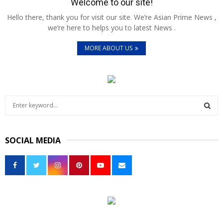
Welcome to our site!
Hello there, thank you for visit our site. We’re Asian Prime News ,
we’re here to helps you to latest News .
MORE ABOUT US
S
e
a
S
r
SOCIAL MEDIA
c
E
h
f
A
o
r
R
:
C