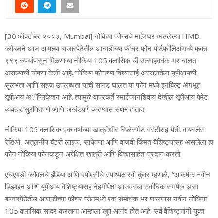
[30 ऑक्टोबर २०२३, Mumbai] नोकिया फोन्सचे माहेरघर असलेल्या HMD
ग्लोबलने आज आपल्या बाजारपेठेतील आघाडीच्या फीचर फोन पोर्टफोलिओमध्ये फक्त
९९९ रुपयांपासून मिळणाऱ्या नोकिया 105 क्लासिक ची उत्साहवर्धक भर घालत
असल्याची घोषणा केली आहे. नोकिया फोनच्या विश्वासार्ह अस्सलतेला यूपीआयची
सुलभता आणि सहज उपलब्धता यांची सांगड घालत या फोन मध्ये इनबिल्ट अंगभूत
यूपीआय अॅप्लिकेशन आहे. त्यामुळे वापरकर्ते स्मार्टफोनशिवाय देखील यूपीआय पेमेंट
व्यवहार सुरक्षितपणे आणि अखंडपणे करण्यास सक्षम होतात.
नोकिया 105 क्लासिक एक वर्षाच्या खात्रीशीर रिप्लेसमेंट गॅरंटीसह येतो. वायरलेस
रेडिओ, अतुलनीय बॅटरी लाइफ, साधेपणा आणि वाजवी किंमत वैशिष्ट्यांसह असलेला हा
फोन नोकिया फोनकडून अपेक्षित खात्री आणि विश्वासार्हता प्रदान करतो.
एचएमडी ग्लोबलचे इंडिया आणि एपीएसीचे उपाध्यक्ष रवी कुंवर म्हणाले, “आकर्षक नवीन
डिझाइन आणि यूपीआय वैशिष्ट्यासह नेहमीपेक्षा आजवरचा सर्वाधिक समर्पक असा
बाजारपेठेतील आघाडीच्या फीचर फोनमध्ये एक रोमांचक भर घालणारा नवीन नोकिया
105 क्लासिक सादर करताना आम्हाला खूप आनंद होत आहे. सर्व वैशिष्ट्यांनी युक्त