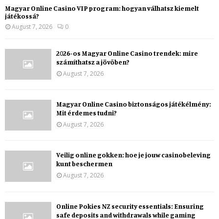
Magyar Online Casino VIP program: hogyan válhatsz kiemelt
játékossá?
August 7, 2026
0
2026-os Magyar Online Casino trendek: mire
számíthatsz a jövőben?
August 7, 2026
Magyar Online Casino biztonságos játékélmény:
Mit érdemes tudni?
August 7, 2026
Veilig online gokken: hoe je jouw casinobeleving
kunt beschermen
August 7, 2026
Online Pokies NZ security essentials: Ensuring
safe deposits and withdrawals while gaming