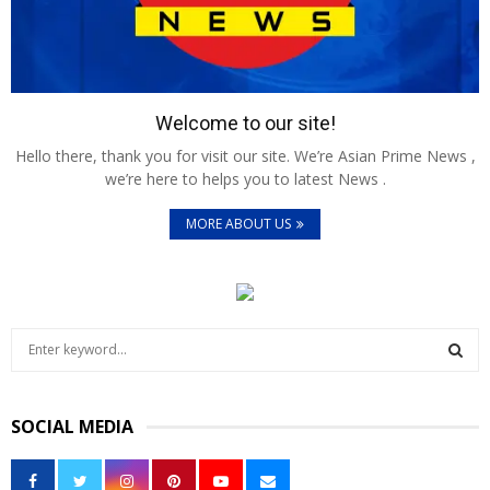
Welcome to our site!
Hello there, thank you for visit our site. We’re Asian Prime News ,
we’re here to helps you to latest News .
MORE ABOUT US
S
e
a
S
r
SOCIAL MEDIA
c
E
h
f
A