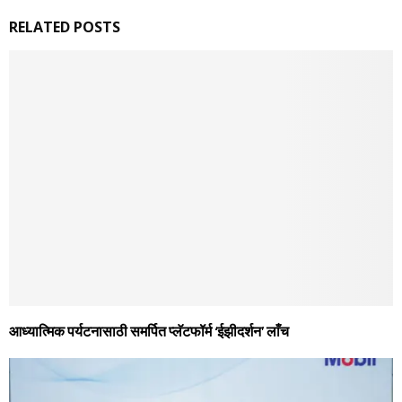
RELATED POSTS
आध्‍यात्मिक पर्यटनासाठी समर्पित प्‍लॅटफॉर्म ‘ईझीदर्शन’ लाँच