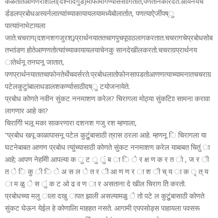
कळर्तात‍आणण‍राशीला‍(देश्नादगुड)माफी‍मागण्‍यास‍साांगतात,पण‍ती‍नकार‍देते.‍आयनयचे‍
र्डडल‍प्रबोध‍अस्वर्नला‍त्‍याांच्‍या‍कायायलयामध्‍ये‍बोलार्तात, पण‍त्‍याऐर्जी‍पष्ु
‍पा‍त्‍याांना‍भेटायला‍
जाते.चचराग‍(दशनशगजुरश)र्‍प्रार्थनया‍ततचा‍गपुचपू‍पाठलाग‍करतात.‍चचरागचे‍प्रबोधसोब
त‍भाांडण‍ होते‍आणण‍तो‍त्‍याांच्‍या‍कायायलयाचे‍नकु सान‍देखील‍करतो.‍चचराग‍र्‍प्रार्थनय
ा‍तेर्थनू ‍तनघनू ‍जातात,
पण‍प्रार्थनया‍ततचा‍फोन‍तेर्थेच‍वर्सरते.‍प्रबोधला‍तो‍फोन‍सापडतो‍आणण‍त्‍याच्‍या‍मनात‍चचराग‍र्‍
पटेल‍कुटुांबाला‍धडा‍लशकर्ण्य‍ासाठी‍दष्ु ‍ट‍योजना‍येते.‍‍‍‍
प्रबोध कोणते नवीन सुंकट ननमाशण करेल? चिरागला मोठ्या सुंकटािा सामना करावा
लागणार आहे का?
चिरागिी भलू मका साकरणारा दशनश गजु रश म्हणाला, ‍
“प्रबोध खपू काळापासनू पटेल कुटुुंबासाठी त्रास ठरला आहे. म्हणनू ि चिरागला या
घटनेबाबत आणण प्रबोध त्याुंच्यासाठी कोणते सुंकट ननमाशण करेल याबाबत चितुं ा
आहे; आपण नेहमीि आपल्या क ु ट ु ुं ब ा ि े र क्ष ण क र त ो , ज र ी
त े ि कु ी ि े अ स ल े त र ी आ ण ण र ा श ी च् य ा क ृ त् य
ा म ळु े स ुं क ट ओ ढ व ण ा र असताना दे खील चिराग तेि करतो.
प्रबोधच्या मलु ाला दखु ापत झाली असल्यामळु े तो पटे ल कुटुुंबासाठी कोणते
सुंकट घेऊन येईल हे कोणालाि माहहत नसते. आगामी एपपसोड्स पाहायला पवसरू