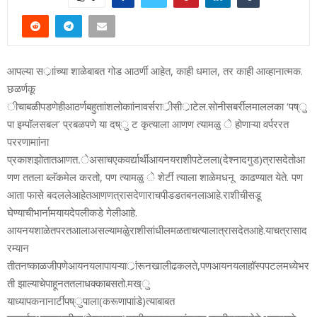
आपल्‍या‍ सर्ाांच्‍या‍ शाळेबाबत‍ गोड‍ आठर्णी‍ आहेत, काही‍ धमाल, तर‍ काही‍ आव्ह‍ानात्‍मक.‍
छळर्णकू
ीचा‍बळी‍पडणे‍ही‍आठर्ण‍बहुताांश‍लोकाांना‍वर्सरार्ीसी‍र्ाटेल.‍सोनी‍सबर्रील‍माललका‍ ‘पष्ु
‍पा‍ इम्प‍ॉलसबल’ प्रबळपणे‍ या‍ दष्ु ‍ट‍ कृत्‍याला‍ आणण‍ त्‍यामळु े‍ होणाऱ्या‍ वर्पररत‍
पररणामाांना‍
प्रकाशझोतात‍आणत.े‍असाच‍एक‍वर्द्यार्थी‍आयनय‍राशी‍पटेलला‍(देश्नादगुड)त्रास‍देतो‍आ
णण‍ ततला‍ ब्‍लॅकमेल‍ करतो, पण‍ त्‍यामळु े‍ शेर्टी‍ त्‍याला‍ शाळेमधनू ‍ काढण्‍यात‍ येते.‍ पण‍
आता‍ फास‍े बदलले‍आहेत‍आणण‍त्रास‍देणाराच‍पीडडत‍बनला‍आहे.‍राशीची‍सडू
‍घेण्‍याची‍भार्ना‍मयायदेपलीकडे‍ गेली‍आहे.‍
आयनय‍शाळेत‍परत‍आला‍असल्‍यामळुे‍राशी‍सांधी‍लमळताच‍त्‍याला‍त्रास‍देत‍आहे.‍याच‍त्रासाद
रम्‍यान‍
ती‍तनष्‍काळजीपणे‍आयनयला‍पायऱ्यार्ांरून‍खाली‍ढकलते,पण‍आयनयला‍हॉस्पपटलमध्‍ये‍भर
ती‍ झाल्‍याचे‍पाहून‍ततला‍धक्‍का‍बसतो.‍मख्ु
‍याध्‍यापक‍नानार्टी‍पष्ु‍पाला‍(करूणा‍पाांडे)‍त्‍याबाबत‍