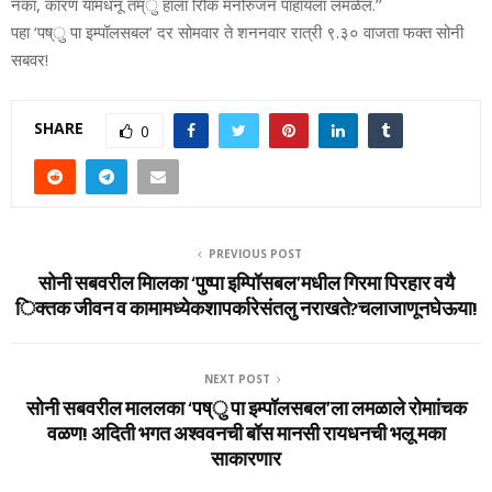
नका, कारण यामधनू तम्ु हाला रोिक मनोरुंजन पाहायला लमळेल.’’
पहा ‘पष्ु पा इम्पॉलसबल’ दर सोमवार ते शननवार रात्री ९.३० वाजता फक्त सोनी
सबवर!
SHARE
0
PREVIOUS POST
सोनी सबवरील मािलका ‘पुष्पा इम्पॉिसबल’मधील गिरमा पिरहार वयै
िक्तक जीवन व कामामध्येकशापर्कारेसंतलु नराखते?चलाजाणूनघेऊया!
NEXT POST
सोनी सबवरील माललका ‘पष्ु पा इम्पॉलसबल’ला लमळाले रोमाांचक
वळण! अदिती भगत अश्ववनची बॉस मानसी रायधनची भलू मका
साकारणार