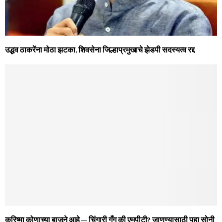
उद्धव ठाकरेंना मोठा झटका, शिवसेना जिल्हाप्रमुखाचे झेडपी सदस्यत्व रद्द
करिष्‍मा कोणाच्‍या बाजूने आहे – चिंगारी गँग की एमपीटी? जाणण्‍यासाठी पहा सोनी