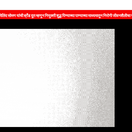
ी ब्रँड दूत म्हणून नियुक्ती शुद्ध पिण्याच्या पाण्याच्या माध्यमातून निरोगी जीवनशैलीचा संदेश जनतेपर