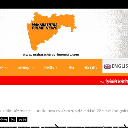
ENGLI
जन
महाराष्ट्र
राष्ट्रीय
लेख
संपादकीय
⇝ झिरोबीने केली मिलिंद सोमण यांची 
न
विकी कौशलचा सहभाग असलेला व्हायआरएफ’चा द ग्रेट इंडियन फॅमिली 22 सप्टेंबर रोजी प्रदर्शि
नोरंजन
मुंबई
राष्ट्रीय