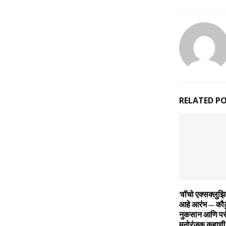
RELATED P
‘वॉचो एक्सक्लुझ
आहे आरंभ – कौटुं
नुकसान आणि परं
मनोरंजक कहाणी