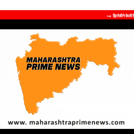
⇝ झिरोबीने केली मिलिंद सोमण यांच