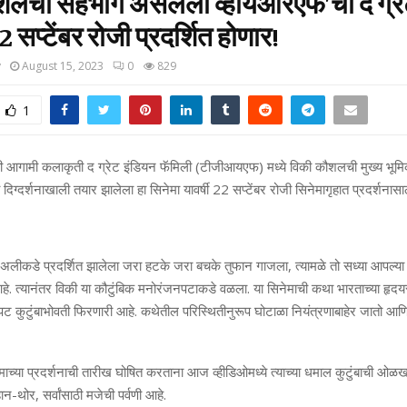
शलचा सहभाग असलेला व्हायआरएफ’चा द ग्रे
 सप्टेंबर रोजी प्रदर्शित होणार!
y
August 15, 2023
0
829
1
ची आगामी कलाकृती द ग्रेट इंडियन फॅमिली (टीजीआयएफ) मध्ये विकी कौशलची मुख्य भूम
या दिग्दर्शनाखाली तयार झालेला हा सिनेमा यावर्षी 22 सप्टेंबर रोजी सिनेमागृहात प्रदर्शनास
लीकडे प्रदर्शित झालेला जरा हटके जरा बचके तुफान गाजला, त्यामळे तो सध्या आपल्या
आहे. त्यानंतर विकी या कौटुंबिक मनोरंजनपटाकडे वळला. या सिनेमाची कथा भारताच्या हृद
पट कुटुंबाभोवती फिरणारी आहे. कथेतील परिस्थितीनुरूप घोटाळा नियंत्रणाबाहेर जातो आण
माच्या प्रदर्शनाची तारीख घोषित करताना आज व्हीडिओमध्ये त्याच्या धमाल कुटुंबाची ओळख 
ान-थोर, सर्वांसाठी मजेची पर्वणी आहे.