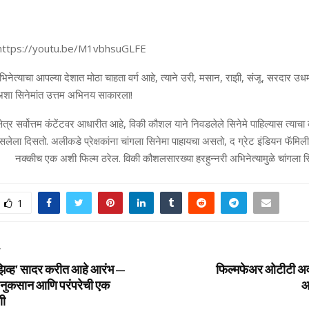
हा: https://youtu.be/M1vbhsuGLFE
नेत्याचा आपल्या देशात मोठा चाहता वर्ग आहे, त्याने उरी, मसान, राझी, संजू, सरदार उधम
शा सिनेमांत उत्तम अभिनय साकारला!
्षेत्र सर्वोत्तम कंटेंटवर आधारीत आहे, विकी कौशल याने निवडलेले सिनेमे पाहिल्यास त्य
सलेला दिसतो. अलीकडे प्रेक्षकांना चांगला सिनेमा पाहायचा असतो, द ग्रेट इंडियन फॅम
नक्कीच एक अशी फिल्म ठरेल. विकी कौशलसारख्या हरहुन्नरी अभिनेत्यामुळे चांगला सि
1
T
ुझिव्ह’ सादर करीत आहे आरंभ –
फिल्मफेअर ओटीटी अवॉर
म, नुकसान आणि परंपरेची एक
आ
णी