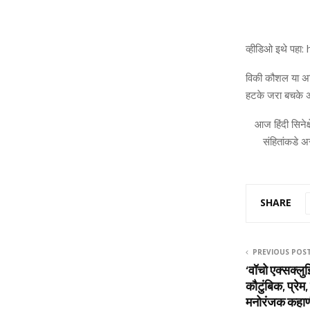
व्हीडिओ इथे प
विकी कौशल या अभि
हटके जरा बचके अ
आज हिंदी सिनेक
संहितांकडे अ
SHARE
PREVIOUS POS
‘वॉचो एक्सक्ल
कौटुंबिक, प्रे
मनोरंजक कहा