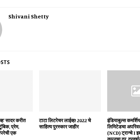
Shivani Shetty
OSTS
िव्ह’ सादर करीत
टाटा लिटरेचर लाईव्ह! 2022 चे
इंडियाबुल्स कमर्शि
बिक, प्रेम,
साहित्य पुरस्कार जाहीर
लिमिटेडचा अपरिवर्
परेची एक
(NCD) ट्रान्चे I इश
कूपनचा दर, दरवर्