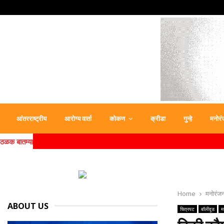
आंतरराष्ट्रीय
आरोग्य वार्ता
कोकण
क्रीडा
गुन्हे
मनोरं
ठळक बातम्या
Home
मनोरंज
ABOUT US
चित्रपट
बॉलीवूड
म