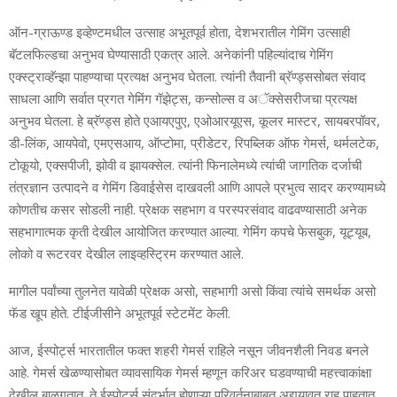
ऑन-ग्राऊण्‍ड इव्‍हेण्‍टमधील उत्‍साह अभूतपूर्व होता, देशभरातील गेमिंग उत्‍साही
बॅटलफिल्‍डचा अनुभव घेण्‍यासाठी एकत्र आले. अनेकांनी पहिल्‍यांदाच गेमिंग
एक्स्ट्राव्हॅन्झा पाहण्‍याचा प्रत्‍यक्ष अनुभव घेतला. त्‍यांनी तैवानी ब्रॅण्‍ड्ससोबत संवाद
साधला आणि सर्वात प्रगत गेमिंग गॅझेट्स, कन्‍सोल्‍स व अॅक्‍सेसरीजचा प्रत्‍यक्ष
अनुभव घेतला. हे ब्रॅण्‍ड्स होते एआयएपुए, एओआरयूएस, कूलर मास्‍टर, सायबरपॉवर,
डी-लिंक, आयपेवो, एमएसआय, ऑप्‍टोमा, प्रीडेटर, रिपब्लिक ऑफ गेमर्स, थर्मलटेक,
टोकूयो, एक्‍सपीजी, झोवी व झायक्‍सेल. त्‍यांनी फिनालेमध्‍ये त्‍यांची जागतिक दर्जाची
तंत्रज्ञान उत्‍पादने व गेमिंग डिवाईसेस दाखवली आणि आपले प्रभुत्‍व सादर करण्‍यामध्‍ये
कोणतीच कसर सोडली नाही. प्रेक्षक सहभाग व परस्‍परसंवाद वाढवण्‍यासाठी अनेक
सहभागात्‍मक कृती देखील आयोजित करण्‍यात आल्‍या. गेमिंग कपचे फेसबुक, यूट्यूब,
लोको व रूटरवर देखील लाइव्‍हस्ट्रिम करण्‍यात आले.
मागील पर्वांच्‍या तुलनेत यावेळी प्रेक्षक असो, सहभागी असो किंवा त्‍यांचे समर्थक असो
फॅड खूप होते. टीईजीसीने अभूतपूर्व स्‍टेटमेंट केली.
आज, ईस्‍पोर्ट्स भारतातील फक्‍त शहरी गेमर्स राहिले नसून जीवनशैली निवड बनले
आहे. गेमर्स खेळण्‍यासोबत व्‍यावसायिक गेमर्स म्‍हणून करिअर घडवण्‍याची महत्त्वाकांक्षा
देखील बाळगतात. ते ईस्‍पोर्ट्स संदर्भात होणाऱ्या परिवर्तनाबाबत अद्ययावत राहू पाहतात.