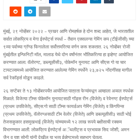
मुंबई, २९ नोव्‍हेंबर २०२२ – प्रखर आणि रोमहर्षक हे दोन शब्‍द आहेत, जे भारतातील
सर्वात लोकप्रिय व मेगा ईस्‍पोर्ट्स स्‍पर्धा – तैवान एक्‍सलन्‍स गेमिंग कप (टीईजीसी) च्‍या
९व्‍या पर्वाच्‍या ग्रॅण्‍ड फिनालेला सर्वोत्तमरित्‍या वर्णन करू शकतात. २६ नोव्‍हेंबर रोजी
मुंबईतील इन्फिनिटी मॉल, मालाड येथे दोन वर्षांनंतर भौतिकरित्‍या हा इव्‍हेण्‍ट आयोजित
करण्‍यात आला. वॅलोरण्‍ट, डब्‍ल्‍यूसीसी३, पोकेमॉन युनायट आणि सीएस गो या चार
टायटल्‍समध्‍ये आयोजित करण्‍यात आलेल्‍या गेमिंग स्‍पर्धेने २३,७२५ नोंदणींसह मागील
सर्व रेकॉर्ड्स मोडून काढले.
२६ सप्‍टेंबर ते १३ नोव्‍हेंबरपर्यंत आयोजित पात्रता फेऱ्यांमधून आम्‍हाला अव्‍वल स्‍पर्धक
मिळाले. विजेत्‍या टीम्‍स पोकेमॉन युनायटसाठी गॉड्स रीन (विजेते) व रेवेनण्‍ट ईस्‍पोर्ट्स
(प्रथम उपविजेते), सीएस:गो साठी टीम्‍स फायर्डअप गेमिंग (विजेते) व किंगपिन्‍स
(प्रथम उपविजेते), वॅलोरण्‍असाठी टीम वेलोर (विजेते) आणि डबल्‍यूसीसी३ साठी भोई
तेजसकुकार हसमुखभाई (विजेते) यांच्‍यामध्‍ये १२ लाख रूपये बक्षीसाची रक्‍कम
विभागण्‍यात आली. लोकप्रिय ईस्‍पोर्ट्स अॅथलीट्स व प्रभावक सिद जोशी, अमन
जैन व यश सोनी यांनी देखील या भव्‍य ईव्‍हेण्‍टमध्‍ये सहभाग घेतला.