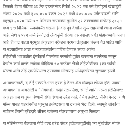
फिक्‍की-ईवाय मीडिया अॅण्‍ड एंटरटेन्‍मेंट रिपोर्ट २०२२ च्‍या मते ईस्‍पोर्ट्स खेळाडूंची
संख्‍या २०२० मध्‍ये ३००,००० वरून २०२१ मध्‍ये ६००,००० पर्यंत वाढली आणि
महसूल २०२० मध्‍ये ७.५ बिलियन रूपयांच्‍या तुलनेत २९ टक्‍क्‍यांच्‍या वाढीसह २०२१
मध्‍ये ९.७ बिलियन रूपयांपर्यंत वाढला. ही वाढ पुढे देखील सुरू राहण्‍याची त्‍यांना अपेक्षा
आहे, जेथे २०२२ मध्‍ये ईस्‍पोर्ट्स खेळाडूंची संख्‍या एक दशलक्षापर्यंत पोहोचण्‍याची अपक्षा
आहे. ही वाढ पाहता प्रमुख तंत्रज्ञान ब्रॅण्‍ड्स प्रगत तंत्रज्ञान घेऊन येत आहेत आणि
या उत्‍साहींच्‍या आशा व महत्त्वाकांक्षांना पाठिंबा देण्‍यास सज्‍ज आहेत.
टीईजीसी भारतातील ईस्‍पोर्ट्स गेमर्सच्‍या गरजांची पूर्तता करताना उत्‍प्रेरक म्‍हणून
देखील कार्य करते. त्‍यांच्‍या मोहिमेला १० सप्‍टेंबर रोजी टीईजीसीच्‍या ९व्‍या पर्वाची
घोषणा आणि टीई एक्‍स्‍पेरिअन्‍स ट्रकच्‍या लॉन्‍चसह अधिकृतरित्‍या सुरूवात झाली.
अभ्यागतांसाठी, द टीई एक्‍स्‍पेरिअन्‍स ट्रक हे टेलर-मेड मोबाइल शोरूम होते, ज्याचा
अभ्यागतांना आयसीटी व गेमिंगमधील काही स्टायलिश, स्मार्ट आणि अत्यंत इंटेलिजण्‍ट
तंत्रज्ञानाचा अनुभव घेण्याची संधी देण्‍याचा उद्देश आहे. गेमिंग इव्‍हेण्‍ट, विविध फेस्ट आणि
मॉल्स यासह शहरांमधील प्रमुख इव्‍हेण्‍ट्सना या ट्रकने भेट दिली, ज्‍यामुळे लोकांना
सर्वोत्तम तैवानी ब्रँडद्वारे ऑफर केलेल्या तंत्रज्ञानाचा अनुभव मिळाला.
या मोहिमेबाबत बोलताना तैपेई वर्ल्ड ट्रेड सेंटर (टीडब्‍लयूटीसी) च्या मुंबईतील संपर्क