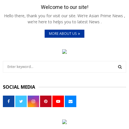
Welcome to our site!
Hello there, thank you for visit our site. We’re Asian Prime News ,
we’re here to helps you to latest News .
MORE ABOUT US
S
e
a
S
r
SOCIAL MEDIA
c
E
h
f
A
o
r
R
:
C