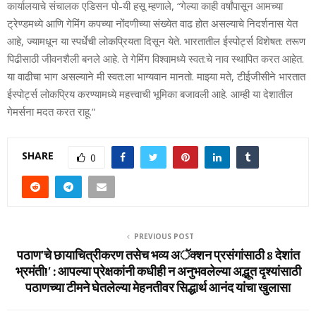
कार्यालयाचे संचालक एडिसन पो-यी हसू म्हणाले, “गेल्या काही वर्षांपासून आमच्‍या
ट्रेण्‍डमध्ये आणि गेमिंग कपच्‍या नोंदणीच्या संख्येत वाढ होत असल्याचे निदर्शनास येत
आहे, ज्‍यामधून या स्‍पर्धेची लोकप्रियता दिसून येते. भारतातील ईस्‍पोर्ट्स विशेषत: तरूण
पिढीसाठी जीवनशैली बनले आहे. ते गेमिंग विश्‍वामध्‍ये स्‍वत:चे नाव स्‍थापित करत आहेत.
या वाढीचा भाग असल्‍याने मी स्‍वत:ला भाग्‍यवान मानतो. माझ्या मते, टीईजीसीने भारतात
ईस्‍पोर्ट्स लोकप्रिय करण्‍यामध्‍ये महत्त्वाची भूमिका बजावली आहे. आम्ही या देशातील
गेमर्सना मदत करत राहू.”
SHARE
0
PREVIOUS POST
पठाण’चे छायाचित्रीकरण तसेच भव्य अॅक्शन प्रसंगांसाठी 8 देशांत
भ्रमंती!’ : आपल्या प्रेक्षकांनी कधीही न अनुभवलेल्या अद्भूत दृश्यांसाठी
पठाणच्या टीमने घेतलेल्या मेहनतीवर सिद्धार्थ आनंद यांचा खुलासा