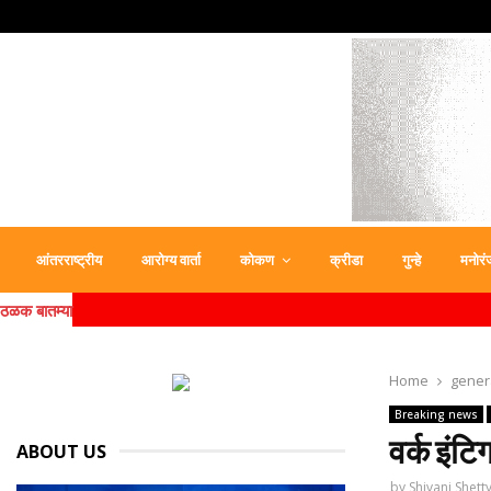
आंतरराष्ट्रीय
आरोग्य वार्ता
कोकण
क्रीडा
गुन्हे
मनोरं
ठळक बातम्या
Home
gener
Breaking news
वर्क इंटि
ABOUT US
by
Shivani Shett