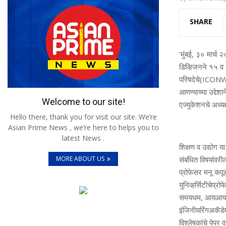
SHARE
‘
मुंबई
,
३०
मार्च
२
डिव्हिजनने
१५
व
परिषदेचे
(ICONW
आणण्याच्या
उद्देशान
Welcome to our site!
एज्युकेशनचे
अध्यक
Hello there, thank you for visit our site. We’re
Asian Prime News , we’re here to helps you to
latest News .
शिक्षण
व
उद्योग
या
MORE ABOUT US
संबंधित
विषयांवरी
प्रोफेसर
मनू
कपू
युनिव्हर्सिटीचे
प्रो
समयधम
,
आयआय
इंजिनीयरिंग
अकॅडेम
विश्लेषकांचे
पेपर
व