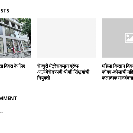
OSTS
्रता दिवस के लिए
सेन्‍चुरी मॅट्रेसकडून ब्रॅण्‍ड
महिला किसान दि
अॅम्‍बेसेडरपदी ‘पीव्‍ही सिंधू यांची
कोका-कोलाची महिल
नियुक्‍ती
कलात्‍मक मानवंदना
OMMENT