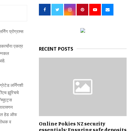
h
f
A
o
r
R
:
लर्निंग
प्रोग्राम्स
C
H
र्त्यांना
एकत्र
RECENT POSTS
क्निकल
आहे
.
ग्रेटेड
लर्निंगशी
टीएच
झुरिचचे
ॅच्युएट्स
मीनारायणन
बल
हेड
ऑफ
शोधक
व
Online Pokies NZ security
essentials: Ensuring safe deposits