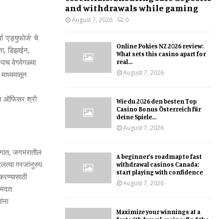
and withdrawals while gaming
August 7, 2026
0
धा
‘
एड्युफोर्ज
‘
चे
Online Pokies NZ 2026 review:
ना
,
डिझाईन
,
What sets this casino apart for
पाच
वेगवेगळ्या
real...
August 7, 2026
माध्यमातून
न
ऑफिसर
श्री
Wie du 2026 den besten Top
Casino Bonus Österreich für
deine Spiele...
August 7, 2026
गात
,
जगभरातील
A beginner’s roadmap to fast
लत्या
गरजांनुरुप
withdrawal casinos Canada:
start playing with confidence
करण्यासाठी
August 7, 2026
मदत
ंना
Maximize your winnings at a