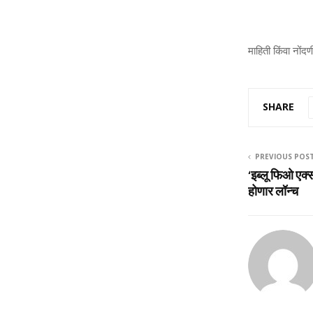
माहिती
किंवा
नोंदण
SHARE
PREVIOUS POS
‘इब्‍लू फिओ एक
होणार लॉन्च