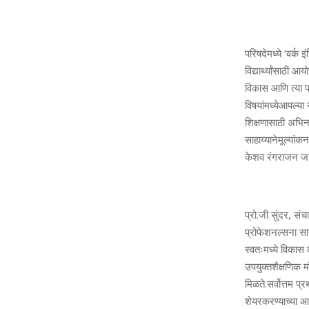
परिषदेमध्ये
‘
वर्क
इं
विद्यार्थ्यांसाठी
आय
विकास
आणि
त्या
प
विषयांमध्ये
आपल्या
शिक्षणासाठी
अभि
साहाय्याने
मूल्यांकन
केशव
रंगराजन
जन
प्रो
.
जी
सुंदर
,
संच
प्रोफेशनल्सना
सा
स्वतःमध्ये
विकास
उपयुक्त
शैक्षणिक
म
मिळते
.
सर्वोत्तम
प्र
शेयर
करण्याच्या
आम