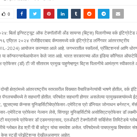
0
०२४
:
बिर्ला
इन्स्टिट्यूट
ऑफ
टेक्नॉलॉजी
अँड
सायन्स
(
बिट्स
)
पिलानीच्या
वर्क
इंटिग्रेटेड
१६
एप्रिल
२०२४
रोजी
हैदराबाद
कॅम्पसमध्ये
वर्क
इंटिग्रेटेड
लर्निंगवर
आंतरराष्ट्रीय
IL-2024)
आयोजन
करण्यात
आले
आहे
.
जगभरातील
स्कॉलर्स
,
प्रॅक्टिशनर्स
आणि
धोरणक
े
या
कॉन्फरन्सचे
आयोजन
केले
जात
आहे
.
भारत
सरकारच्या
ऑल
इंडिया
कौन्सिल
ऑफ
टे
्ष
प्रोफेसर
(
डॉ
)
टी
जी
सीताराम
प्रमुख
पाहुणे
म्हणून
बिट्स
पिलानीचे
आमंत्रण
स्वीकारले
दोन्ही
क्षेत्रांमध्ये
आंतरराष्ट्रीय
स्तरावरील
विख्यात
वैचारिक
नेत्यांची
भाषणे
होतील
,
वर्क
इंटि
ल
पॅनल
चर्चांमध्ये
ते
सहभागी
होतील
.
परिषदेत
सहभागी
होणार
असलेल्या
प्रमुख
वक्त्यांमध्ये
ई
र
,
यूएसएच्या
कॅन्सस
युनिव्हर्सिटीचे
प्रोफेसर
–
एमेरिटस
प्रो
डॅनियल
जोनाथन
बर्नस्टन
,
मॅस
फेसर
–
एमेरिटस
प्रोफेसर
नेल्सन
लेसे
,
सिंगापूर
युनिव्हर्सिटीचे
असोसिएट
प्रोफेसर
डॉ
लक्ष्
टी
मद्रासचे
प्रोफेसर
डॉ
एडमना
प्रसाद
,
एलअँडटी
टेक्नॉलॉजी
सर्व्हिसेस
लिमिटेडचे
ग्लो
ीचे
ग्लोबल
हेड
श्री
पी
बी
कोटुर
यांचा
समावेश
असेल
.
परिषदेमध्ये
पाच
प्रमुख
विषयांवर
सं
केस
स्टडी
प्रेझेंटेशन्स
देखील
असणार
आहेत
.