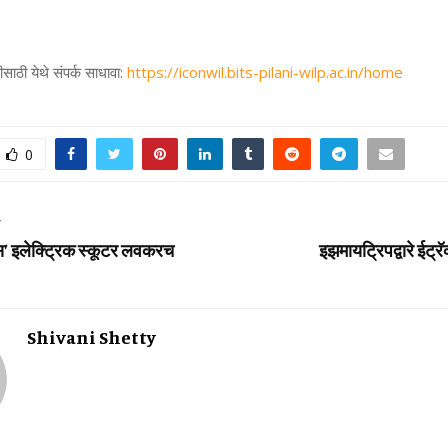
ीसाठी
येथे
संपर्क
साधावा
:
https://iconwil.bits-pilani-wilp.ac.in/home
0
T
्‍स’ इलेक्ट्रिक स्‍कूटर लवकरच
इझमायट्रिपद्वारे ईट्रॅ
Shivani Shetty