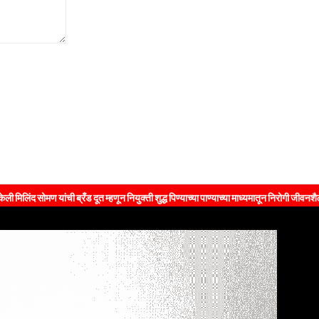
यांची ब्रँड दूत म्हणून नियुक्ती शुद्ध पिण्याच्या पाण्याच्या माध्यमातून निरोगी जीवनशैलीचा संदेश ज