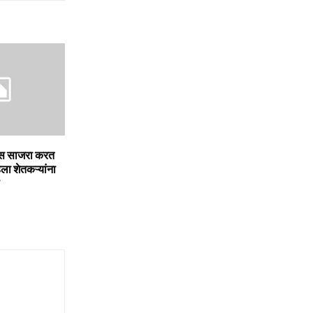
वस साजरा करत
ा शेतकऱ्यांना