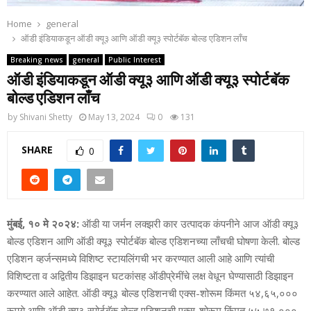
Home
general
ऑडी इंडियाकडून ऑडी क्‍यू३ आणि ऑडी क्‍यू३ स्‍पोर्टबॅक बोल्‍ड एडिशन लाँच
Breaking news
general
Public Interest
ऑडी इंडियाकडून ऑडी क्‍यू३ आणि ऑडी क्‍यू३ स्‍पोर्टबॅक
बोल्‍ड एडिशन लाँच
by
Shivani Shetty
May 13, 2024
0
131
SHARE
0
मुंबई, १० मे २०२४:
ऑडी या जर्मन लक्‍झरी कार उत्‍पादक कंपनीने आज ऑडी क्‍यू३
बोल्‍ड एडिशन आणि ऑडी क्‍यू३ स्‍पोर्टबॅक बोल्‍ड एडिशनच्‍या लाँचची घोषणा केली. बोल्‍ड
एडिशन व्‍हर्जन्‍समध्‍ये विशिष्‍ट स्‍टायलिंगची भर करण्‍यात आली आहे आणि त्‍यांची
विशिष्‍टता व अद्वितीय डिझाइन घटकांसह ऑडीप्रेमींचे लक्ष वेधून घेण्‍यासाठी डिझाइन
करण्‍यात आले आहेत. ऑडी क्‍यू३ बोल्‍ड एडिशनची एक्‍स-शोरूम किंमत ५४,६५,०००
रूपये आणि ऑडी क्‍यू३ स्‍पोर्टबॅक बोल्‍ड एडिशनची एक्‍स-शोरूम किंमत ५५,७१,०००