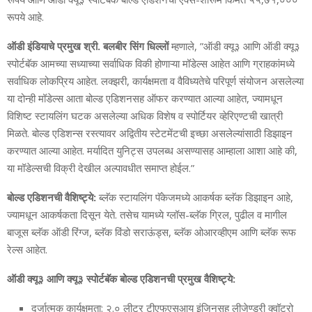
रूपये आहे.
ऑडी इंडियाचे प्रमुख श्री. बलबीर सिंग धिल्‍लों
म्‍हणाले, ”ऑडी क्‍यू३ आणि ऑडी क्‍यू३
स्‍पोर्टबॅक आमच्‍या सध्‍याच्‍या सर्वाधिक विकी होणाऱ्या मॉडेल्‍स आहेत आणि ग्राहकांमध्‍ये
सर्वाधिक लोकप्रिय आहेत. लक्‍झरी, कार्यक्षमता व वैविध्‍यतेचे परिपूर्ण संयोजन असलेल्या
या दोन्‍ही मॉडेल्‍स आता बोल्‍ड एडिशनसह ऑफर करण्‍यात आल्या आहेत, ज्‍यामधून
विशिष्‍ट स्‍टायलिंग घटक असलेल्या अधिक विशेष व स्‍पोर्टियर व्‍हेरिएण्‍टची खात्री
मिळते. बोल्‍ड एडिशन्‍स रस्‍त्‍यावर अद्वितीय स्‍टेटमेंटची इच्‍छा असलेल्‍यांसाठी डिझाइन
करण्‍यात आल्‍या आहेत. मर्यादित युनिट्स उपलब्‍ध असण्‍यासह आम्‍हाला आशा आहे की,
या मॉडेल्‍सची विक्री देखील अल्‍पावधीत समाप्‍त होईल.”
बोल्‍ड एडिशनची वैशिष्‍ट्ये:
ब्‍लॅक स्‍टायलिंग पॅकेजमध्‍ये आकर्षक ब्‍लॅक डिझाइन आहे,
ज्‍यामधून आकर्षकता दिसून येते. तसेच यामध्‍ये ग्‍लॉस-ब्‍लॅक ग्रिल, पुढील व मागील
बाजूस ब्‍लॅक ऑडी रिंग्‍ज, ब्‍लॅक विंडो सराऊंड्स, ब्‍लॅक ओआरव्‍हीएम आणि ब्‍लॅक रूफ
रेल्‍स आहेत.
ऑडी क्‍यू३ आणि क्‍यू३ स्‍पोर्टबॅक बोल्‍ड एडिशनची प्रमुख वैशिष्‍ट्ये:
दर्जात्‍मक कार्यक्षमता: २.० लीटर टीएफएसआय इंजिनसह लीजेण्‍डरी क्‍वॉट्रो