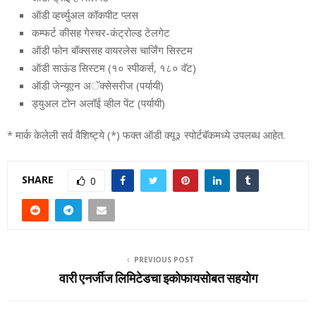
ऑडी व्‍हर्च्‍युअल कॉकपीट प्‍लस
कम्‍फर्ट कीसह गेस्‍चर-कंट्रोल्‍ड टेलगेट
ऑडी फोन बॉक्‍ससह वायरलेस चार्जिंग सिस्‍टम
ऑडी साऊंड सिस्‍टम (१० स्‍पीकर्स, १८० वॅट)
ऑडी जेन्‍यूएन अॅक्‍सेसरीज (पर्यायी)
ड्युअल टोन अलॉई व्‍हील पेंट (पर्यायी)
* मार्क केलेली सर्व वैशिष्‍ट्ये (*) फक्‍त ऑडी क्‍यू३ स्‍पोर्टबॅकमध्‍ये उपलब्‍ध आहेत.
SHARE
0
PREVIOUS POST
वारी एनर्जीज लिमिटेडचा इकोफायसोबत सहयोग