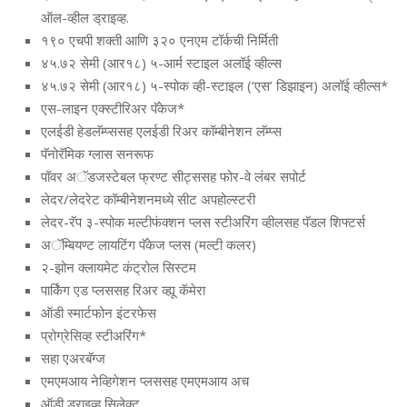
ऑल-व्‍हील ड्राइव्‍ह.
१९० एचपी शक्‍ती आणि ३२० एनएम टॉर्कची निर्मिती
४५.७२ सेमी (आर१८) ५-आर्म स्‍टाइल अलॉई व्‍हील्‍स
४५.७२ सेमी (आर१८) ५-स्‍पोक व्‍ही-स्‍टाइल (‘एस’ डिझाइन) अलॉई व्‍हील्‍स*
एस-लाइन एक्‍स्‍टीरिअर पॅकेज*
एलईडी हेडलॅम्‍प्‍ससह एलईडी रिअर कॉम्‍बीनेशन लॅम्‍प्‍स
पॅनोरॅमिक ग्‍लास सनरूफ
पॉवर अॅडजस्‍टेबल फ्रण्‍ट सीट्ससह फोर-वे लंबर सपोर्ट
लेदर/लेदरेट कॉम्‍बीनेशनमध्‍ये सीट अपहोल्‍स्‍टरी
लेदर-रॅप ३-स्‍पोक मल्‍टीफंक्‍शन प्‍लस स्‍टीअरिंग व्‍हीलसह पॅडल शिफ्टर्स
अॅम्बियण्‍ट लायटिंग पॅकेज प्‍लस (मल्‍टी कलर)
२-झोन क्‍लायमेट कंट्रोल सिस्‍टम
पार्किंग एड प्‍लससह रिअर व्‍ह्यू कॅमेरा
ऑडी स्‍मार्टफोन इंटरफेस
प्रोग्रेसिव्‍ह स्‍टीअरिंग*
सहा एअरबॅग्‍ज
एमएमआय नेव्हिगेशन प्‍लससह एमएमआय अच
ऑडी ड्राइव्‍ह सिलेक्‍ट