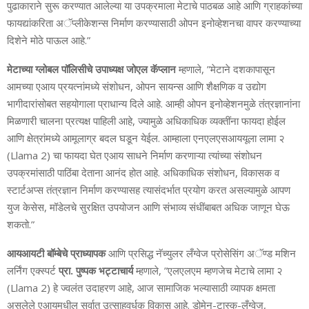
पुढाकाराने सुरू करण्‍यात आलेल्‍या या उपक्रमाला मेटाचे पाठबळ आहे आणि ग्राहकांच्‍या
फायद्यांकरिता अॅप्‍लीकेशन्‍स निर्माण करण्‍यासाठी ओपन इनोव्‍हेशनचा वापर करण्‍याच्‍या
दिशेने मोठे पाऊल आहे.”
मेटाच्‍या ग्‍लोबल पॉलिसीचे उपाध्‍यक्ष जोएल कॅप्‍लान
म्‍हणाले, ”मेटाने दशकापासून
आमच्‍या एआय प्रयत्‍नांमध्‍ये संशोधन, ओपन सायन्‍स आणि शैक्षणिक व उद्योग
भागीदारांसोबत सहयोगाला प्राधान्‍य दिले आहे. आम्‍ही ओपन इनोव्‍हेशनमुळे तंत्रज्ञानांना
मिळणारी चालना प्रत्‍यक्ष पाहिली आहे, ज्‍यामुळे अधिकाधिक व्‍यक्‍तींना फायदा होईल
आणि क्षेत्रांमध्‍ये आमूलाग्र बदल घडून येईल. आम्‍हाला एनएलएसआययूला लामा २
(Llama 2) चा फायदा घेत एआय साधने निर्माण करणाऱ्या त्‍यांच्‍या संशोधन
उपक्रमांसाठी पाठिंबा देताना आनंद होत आहे. अधिकाधिक संशोधन, विकासक व
स्‍टार्टअप्‍स तंत्रज्ञान निर्माण करण्‍यासह त्‍यासंदर्भात प्रयोग करत असल्‍यामुळे आपण
युज केसेस, मॉडेलचे सुरक्षित उपयोजन आणि संभाव्‍य संधींबाबत अधिक जाणून घेऊ
शकतो.”
आयआयटी बॉम्‍बेचे प्राध्‍यापक
आणि प्रसिद्ध नॅच्‍युलर लँग्‍वेज प्रोसेसिंग अॅण्‍ड मशिन
लर्निंग एक्‍स्‍पर्ट
प्रा. पुष्‍पक भट्टाचार्य
म्‍हणाले, ”एलएलएम म्‍हणजेच मेटाचे लामा २
(Llama 2) हे ज्‍वलंत उदाहरण आहे, आज सामाजिक भल्‍यासाठी व्‍यापक क्षमता
असलेले एआयमधील सर्वात उत्‍साहवर्धक विकास आहे. डोमेन-टास्‍क-लँग्‍वेज,