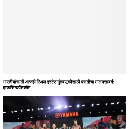
भारतीयांसाठी आजही रिअल इस्‍टेट गुंतवणूकीसाठी पसंतीचा मालमत्तावर्ग:
हाऊसिंगडॉटकॉम