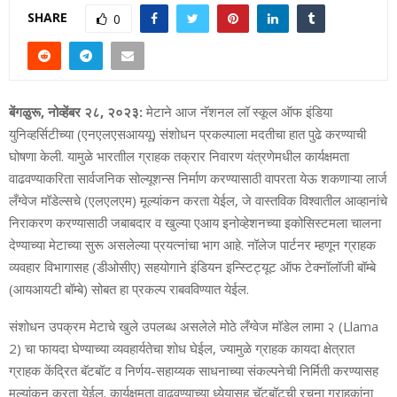
SHARE
0
बेंगळुरू, नोव्‍हेंबर २८, २०२३:
मेटाने आज नॅशनल लॉ स्‍कूल ऑफ इंडिया
युनिव्‍हर्सिटीच्‍या (एनएलएसआययू) संशोधन प्रकल्‍पाला मदतीचा हात पुढे करण्‍याची
घोषणा केली. यामुळे भारताील ग्राहक तक्रार निवारण यंत्रणेमधील कार्यक्षमता
वाढवण्‍याकरिता सार्वजनिक सोल्‍यूशन्‍स निर्माण करण्‍यासाठी वापरता येऊ शकणाऱ्या लार्ज
लँग्‍वेज मॉडेल्‍सचे (एलएलएम) मूल्‍यांकन करता येईल, जे वास्‍तविक विश्‍वातील आव्‍हानांचे
निराकरण करण्‍यासाठी जबाबदार व खुल्‍या एआय इनोव्‍हेशनच्‍या इकोसिस्‍टमला चालना
देण्‍याच्‍या मेटाच्‍या सुरू असलेल्‍या प्रयत्‍नांचा भाग आहे. नॉलेज पार्टनर म्हणून ग्राहक
व्यवहार विभागासह (डीओसीए) सहयोगाने इंडियन इन्स्टिट्यूट ऑफ टेक्नॉलॉजी बॉम्बे
(आयआयटी बॉम्बे) सोबत हा प्रकल्प राबवविण्‍यात येईल.
संशोधन उपक्रम मेटाचे खुले उपलब्‍ध असलेले मोठे लँग्‍वेज मॉडेल लामा २ (Llama
2) चा फायदा घेण्‍याच्‍या व्‍यवहार्यतेचा शोध घेईल, ज्‍यामुळे ग्राहक कायदा क्षेत्रात
ग्राहक केंद्रित बॅटबॉट व निर्णय-सहाय्यक साधनाच्‍या संकल्‍पनेची निर्मिती करण्‍यासह
मूल्‍यांकन करता येईल. कार्यक्षमता वाढवण्‍याच्‍या ध्‍येयासह चॅटबॉटची रचना ग्राहकांना