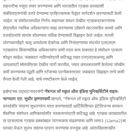
तक्रारीचा मसुदा तयार करण्याच्या आणि भारतातील ग्राहक कायद्याशी
संबंधितप्रश्नांची उत्तरे देण्याच्या प्रक्रियात्मक पैलूंवर मार्गदर्शन करण्यासाठी केली
जाईल. या संशोधनामधील निर्णय-सहाय्यक साधन देखील ग्राहकप्रकरणांच्या
क्षेत्रातील न्यायिक अधिकाऱ्यांना साह्य करण्‍याच्‍या उद्देशाने खटल्यातील कायदे आणि
दस्तऐवजांचे सारांश शोधण्‍यास पाठिंबा देण्‍यासाठी डिझाइन केले जाईल. मानवी
धोरणकर्त्‍यांद्वारे चालू असलेल्या देखरेख आणि नियंत्रणाच्या संदर्भात एलएलएम
ग्राहकांना किंवान्यायिक अधिकाऱ्यांना कशी मदत करू शकतात हे संशोधन प्रकल्प
शोधून काढेल. जबाबदार नाविन्‍यतेप्रती कटिबद्ध राहत एनएलएसआययू आणि
आयआयटी श्वेतपत्रिका देखील जारी करतील, ज्यात अंमलबजावणी केलेल्‍या जोखीम
कमी करण्याच्या पद्धती आणि स्टॅकच्या प्रत्येकस्तरावर जबाबदार डिझाइन तत्त्वे कशी
तैनात केली गेली आहे, याचे स्‍पष्‍टीकरण केले जाईल.
इव्‍हेण्‍टच्‍या उद्घाटनाप्रसंगी
नॅशनल लॉ स्‍कूल ऑफ इंडिया युनिव्‍हर्सिटीचे वाइस-
चान्‍सलर प्रा. सुधीर कृष्‍णास्‍वामी
म्‍हणाले, ”नॅशनल लॉ स्‍कूल ऑफ इंडिया युनिव्‍हर्सिटी
कायदेशीर यंत्रणा सुधारणांना मदत करण्यासाठी आर्टिफिशियल इंटेलिजन्‍स वापरून
शैक्षणिक संशोधन आणिकायदेशीर नवकल्पनांप्रती कटिबद्ध आहे. ग्राहक कायद्यावरील
या प्रकल्पाचा ग्राहक हक्कांबद्दल जागरूकता वाढवण्‍याचा आणि लामा२ (Llama2)चा
फायदा घेऊन सुलभ सहाय्य प्रदान करण्‍याचा मनसुबा आहे. आंतरविद्याशाखीय