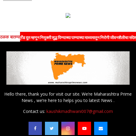
ठळक बातम्या
रँड दूत म्हणून नियुक्ती शुद्ध पिण्याच्या पाण्याच्या माध्यमातून निरोगी जीवनशैलीचा संदेश जनतेपर्यं
Hello there, thank you for visit our site. We’re Maharashtra Prime
News , we’re here to helps you to latest News .
Contact us:
kaushikmadhwani007@gmail.com