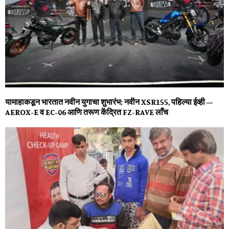
यामाहाकडून भारतात नवीन युगाचा शुभारंभ; नवीन XSR155, पहिल्‍या ईव्‍ही –
AEROX-E व EC-06 आणि तरूण केंद्रित FZ-RAVE लाँच