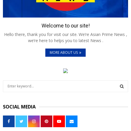
Welcome to our site!
Hello there, thank you for visit our site. We’re Asian Prime News ,
we’re here to helps you to latest News .
MORE ABOUT US
S
e
a
S
r
SOCIAL MEDIA
c
E
h
f
A
o