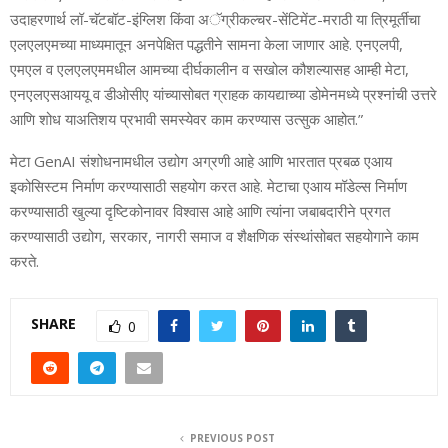
उदाहरणार्थ लॉ-चॅटबॉट-इंग्लिश किंवा अॅग्रीकल्‍चर-सेंटिमेंट-मराठी या त्रिमूर्तीचा
एलएलएमच्‍या माध्‍यमातून अनपेक्षित पद्धतीने सामना केला जाणार आहे. एनएलपी,
एमएल व एलएलएममधील आमच्‍या दीर्घकालीन व सखोल कौशल्‍यासह आम्‍ही मेटा,
एनएलएसआययू व डीओसीए यांच्‍यासोबत ग्राहक कायद्याच्या डोमेनमध्ये प्रश्नांची उत्तरे
आणि शोध याअतिशय प्रभावी समस्येवर काम करण्यास उत्सुक आहोत.”
मेटा GenAI संशोधनामधील उद्योग अग्रणी आहे आणि भारतात प्रबळ एआय
इकोसिस्‍टम निर्माण करण्‍यासाठी सहयोग करत आहे. मेटाचा एआय मॉडेल्‍स निर्माण
करण्‍यासाठी खुल्‍या दृष्टिकोनावर विश्‍वास आहे आणि त्‍यांना जबाबदारीने प्रगत
करण्‍यासाठी उद्योग, सरकार, नागरी समाज व शैक्षणिक संस्‍थांसोबत सहयोगाने काम
करते.
SHARE
0
PREVIOUS POST