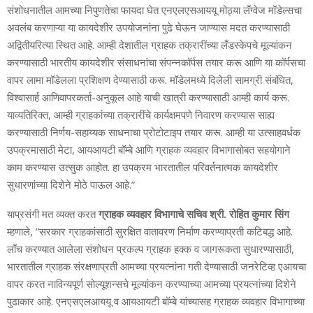
संशोधनातील आमच्या निपुणतेचा फायदा घेत एनएलएसआययू मोठ्या लँग्‍वेज मॉडेल्‍सचा
अवलंब करणाऱ्या या कायदेशीर उपयोजनांना पुढे घेऊन जाण्‍यास मदत करण्‍यासाठी
अद्वितीयरित्‍या स्थित आहे. आम्ही देशातील ग्राहक तक्रारींच्‍या लँडस्केपचे मूल्‍यांकन
करण्यासाठी भारतीय कायदेशीर संसाधनांचा संपन्‍नकॉर्पस तयार करू आणि या कॉर्पसचा
वापर लामा मॉडेलला प्रशिक्षण देण्यासाठी करू. मॉडेलमध्ये दिलेली सामग्री संबंधित,
विश्वासार्ह आणिवापरकर्ता-अनुकूल आहे याची खात्री करण्यासाठी आम्ही कार्य करू.
याव्यतिरिक्त, आम्‍ही ग्राहकांच्‍या तक्रारींचे कार्यक्षमपणे निवारण करण्‍यास साह्य
करण्‍यासाठी निर्णय-सहाय्यक साधनाचा प्रोटोटाइप तयार करू. आम्‍ही या उत्‍साहवर्धक
उपक्रमासाठी मेटा, आयआयटी बॉम्‍बे आणि ग्राहक व्‍यवहार विभागासोबत सहयोगाने
काम करण्‍यास उत्‍सुक आहोत. हा उपक्रम भारतातील परिवर्तनात्‍मक कायदेशीर
सुधारणांच्‍या दिशेने मोठे पाऊल आहे.”
याप्रसंगी मत व्‍यक्‍त करत
ग्राहक व्‍यवहार विभागाचे सचिव श्री. रोहित कुमार सिंग
म्‍हणाले, ”सरकार ग्राहकांसाठी सुरक्षित वातावरण निर्माण करण्‍याप्रती कटिबद्ध आहे.
लाँच करण्‍यात आलेला संशोधन प्रकल्‍प ग्राहक हक्‍क व जागरूकता सुधारण्‍यासाठी,
भारतातील ग्राहक संरक्षणाप्रती आमच्‍या प्रयत्‍नांना गती देण्‍यासाठी जनरेटिव्‍ह एआयचा
वापर करत नाविन्‍यपूर्ण सोल्‍यूशन्‍सचे मूल्‍यांकन करण्‍याच्‍या आमच्‍या प्रयत्‍नांच्‍या दिशेने
पुढाकार आहे. एनएसएलआययू व आयआयटी बॉम्‍बे यांच्‍यासह ग्राहक व्‍यवहार विभागाच्‍या