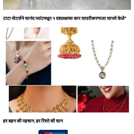
टाटा मोटर्सने सानंद प्‍लांटमधून १ दशलक्षव्‍या कार सादरीकरणाला साजरे केले*
हर बहन की पहचान, हर रिश्ते की शान