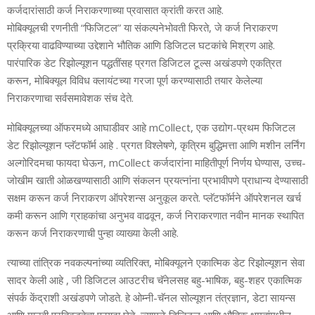
कर्जदारांसाठी कर्ज निराकरणाच्या प्रवासात क्रांती करत आहे.
मोबिक्यूलची रणनीती “फिजिटल” या संकल्पनेभोवती फिरते, जे कर्ज निराकरण
प्रक्रिया वाढविण्याच्या उद्देशाने भौतिक आणि डिजिटल घटकांचे मिश्रण आहे.
पारंपारिक डेट रिझोल्यूशन पद्धतींसह प्रगत डिजिटल टूल्स अखंडपणे एकत्रित
करून, मोबिक्यूल विविध क्लायंटच्या गरजा पूर्ण करण्यासाठी तयार केलेल्या
निराकरणाचा सर्वसमावेशक संच देते.
मोबिक्यूलच्या ऑफरमध्ये आघाडीवर आहे mCollect, एक उद्योग-प्रथम फिजिटल
डेट रिझोल्यूशन प्लॅटफॉर्म आहे . प्रगत विश्लेषणे, कृत्रिम बुद्धिमत्ता आणि मशीन लर्निंग
अल्गोरिदमचा फायदा घेऊन, mCollect कर्जदारांना माहितीपूर्ण निर्णय घेण्यास, उच्च-
जोखीम खाती ओळखण्यासाठी आणि संकलन प्रयत्नांना प्रभावीपणे प्राधान्य देण्यासाठी
सक्षम करून कर्ज निराकरण ऑपरेशन्स अनुकूल करते. प्लॅटफॉर्मने ऑपरेशनल खर्च
कमी करून आणि ग्राहकांचा अनुभव वाढवून, कर्ज निराकरणात नवीन मानक स्थापित
करून कर्ज निराकरणाची पुन्हा व्याख्या केली आहे.
त्याच्या तांत्रिक नवकल्पनांच्या व्यतिरिक्त, मोबिक्यूलने एकात्मिक डेट रिझोल्यूशन सेवा
सादर केली आहे , जी डिजिटल आउटरीच चॅनेलसह बहु-भाषिक, बहु-शहर एकात्मिक
संपर्क केंद्राशी अखंडपणे जोडते. हे ओम्नी-चॅनल सोल्यूशन तंत्रज्ञान, डेटा सायन्स
आणि मानवी प्रतिबद्धतेचा फायदा घेते, ज्यामुळे डिजिटल आणि भौतिक क्षमतांमधील