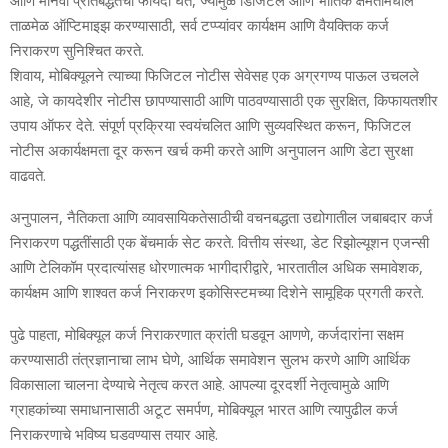
ताळमेळ ऑप्टिमाइझ करण्यासाठी, सर्व टप्प्यांवर कार्यक्षम आणि वैयक्तिक कर्ज
निराकरण सुनिश्चित करते.
शिवाय, मोबिक्यूलने त्याच्या फिजिटल नोटीस सेवेसह एक अग्रगण्य पाऊल उचलले
आहे, जे कायदेशीर नोटीस छापण्यासाठी आणि पाठवण्यासाठी एक सुरक्षित, किफायतशीर
उपाय ऑफर देते. संपूर्ण प्रक्रिया स्वयंचलित आणि सुव्यवस्थित करून, फिजिटल
नोटीस अकार्यक्षमता दूर करून खर्च कमी करते आणि अनुपालन आणि डेटा सुरक्षा
वाढवते.
अनुपालन, नैतिकता आणि व्यावसायिकतेसाठीची वचनबद्धता उद्योगातील जबाबदार कर्ज
निराकरण पद्धतींसाठी एक बेंचमार्क सेट करते. वित्तीय संस्था, डेट रिझोल्यूशन एजन्सी
आणि टेलिकॉम प्रदात्यांसह धोरणात्मक भागीदारीद्वारे, भारतातील अधिक समावेशक,
कार्यक्षम आणि शाश्वत कर्ज निराकरण इकोसिस्टमच्या दिशेने सामूहिक प्रगती करते.
पुढे पाहता, मोबिक्यूल कर्ज निराकरणात क्रांती घडवून आणणे, कर्जदारांना सक्षम
करण्यासाठी तंत्रज्ञानाचा लाभ घेणे, आर्थिक समावेशन सुलभ करणे आणि आर्थिक
विकासाला चालना देण्याचे नेतृत्व करत आहे. आपल्या दूरदर्शी नेतृत्वामुळे आणि
ग्राहकांच्या समाधानासाठी अटूट समर्पण, मोबिक्यूल भारत आणि त्यापुढील कर्ज
निराकरणाचे भविष्य घडवण्यास तयार आहे.