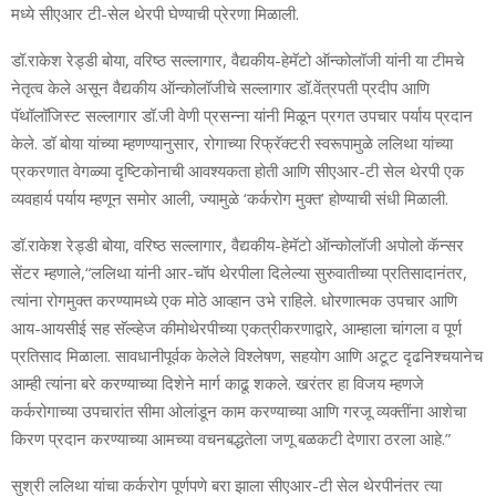
मध्ये सीएआर टी-सेल थेरपी घेण्याची प्रेरणा मिळाली.
डॉ.राकेश रेड्डी बोया, वरिष्ठ सल्लागार, वैद्यकीय-हेमॅटो ऑन्कोलॉजी यांनी या टीमचे
नेतृत्व केले असून वैद्यकीय ऑन्कोलॉजीचे सल्लागार डॉ.वेंत्रपती प्रदीप आणि
पॅथॉलॉजिस्ट सल्लागार डॉ.जी वेणी प्रसन्ना यांनी मिळून प्रगत उपचार पर्याय प्रदान
केले. डॉ बोया यांच्या म्हणण्यानुसार, रोगाच्या रिफ्रॅक्टरी स्वरूपामुळे ललिथा यांच्या
प्रकरणात वेगळ्या दृष्टिकोनाची आवश्यकता होती आणि सीएआर-टी सेल थेरपी एक
व्यवहार्य पर्याय म्हणून समोर आली, ज्यामुळे ‘कर्करोग मुक्त’ होण्याची संधी मिळाली.
डॉ.राकेश रेड्डी बोया, वरिष्ठ सल्लागार, वैद्यकीय-हेमॅटो ऑन्कोलॉजी अपोलो कॅन्सर
सेंटर म्हणाले,“ललिथा यांनी आर-चॉप थेरपीला दिलेल्या सुरुवातीच्या प्रतिसादानंतर,
त्यांना रोगमुक्त करण्यामध्ये एक मोठे आव्हान उभे राहिले. धोरणात्मक उपचार आणि
आय-आयसीई सह सॅल्व्हेज कीमोथेरपीच्या एकत्रीकरणाद्वारे, आम्हाला चांगला व पूर्ण
प्रतिसाद मिळाला. सावधानीपूर्वक केलेले विश्लेषण, सहयोग आणि अटूट दृढनिश्चयानेच
आम्ही त्यांना बरे करण्याच्या दिशेने मार्ग काढू शकले. खरंतर हा विजय म्हणजे
कर्करोगाच्या उपचारांत सीमा ओलांडून काम करण्याच्या आणि गरजू व्यक्तींना आशेचा
किरण प्रदान करण्याच्या आमच्या वचनबद्धतेला जणू बळकटी देणारा ठरला आहे.”
सुश्री ललिथा यांचा कर्करोग पूर्णपणे बरा झाला सीएआर-टी सेल थेरपीनंतर त्या