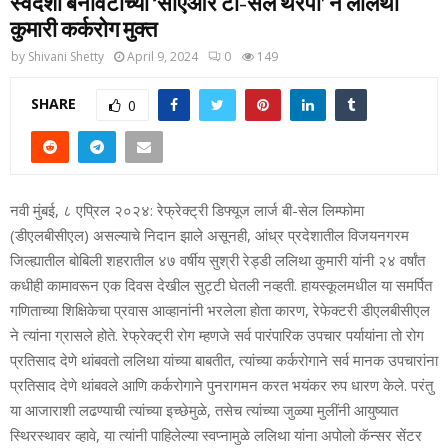
स्वदेशी बनावटीच्या ‘सीएआर टी-सेल थेरपी’ ने ललिथा
कुमारी कर्करोग मुक्त
by
Shivani Shetty
April 9, 2024
0
149
SHARE
0
नवी मुंबई, ८ एप्रिल २०२४: रेफ्रेक्ट्री डिफ्यूज लार्ज बी-सेल लिम्फोमा
(डीएलबीसीएल) असल्याचे निदान झाले असूनही, आंध्र प्रदेशातील विजयनगरम
जिल्ह्यातील बोबिली शहरातील ४७ वर्षीय सुश्री रेड्डी ललिथा कुमारी यांनी २४ वर्षांत
कधीही कामावरून एक दिवस देखील सुट्टी घेतली नव्हती. हायस्कूलमधील या समर्पित
गणिताच्या शिक्षिकेचा प्रवास आव्हानांनी भरलेला होता कारण, रेफेक्टरी डीएलबीसीएल
ने त्यांना ग्रासले होते. रेफ्रेक्ट्री रोग म्हणजे सर्व पारंपारिक उपचार पर्यायांना तो रोग
प्रतिसाद देणे थांबवतो ललिथा यांच्या बाबतीत, त्यांच्या कर्करोगाने सर्व मानक उपचारांना
प्रतिसाद देणे थांबवले आणि कर्करोगाने पुनरागमन करत भयंकर रुप धारण केले. परंतु
या आजाराशी लढण्याची त्यांच्या इच्छेमुळे, तसेच त्यांच्या जुळ्या मुलींनी आयुष्यात
स्थिरस्थावर व्हावे, या त्यांनी पाहिलेल्या स्वप्नामुळे ललिथा यांना अपोलो कॅन्सर सेंटर