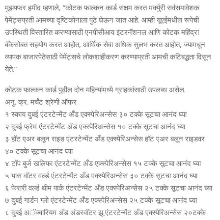
मुझफ्फर हमीद म्‍हणाले, ”कोटक फाल्‍कन कार्ड सक्षम करत मर्क्‍युरी सर्वसमावेशक
पेमेंट्सप्रती आमच्‍या दृष्टिकोनाला पुढे घेऊन जात आहे. आम्‍ही यूएईमधील रूपेची
उपस्थिती विस्‍तारित करण्‍यासाठी एनपीसीआय इंटरनॅशनल आणि कोटक महिंद्रा
बँकेसोबत सहयोग करत आहोत, आर्थिक सेवा अधिक सुलभ करत आहोत, ज्‍यामधून
व्‍यापक बाजारपेठेसाठी पेमेंट्सचे लोकशाहीकरण करण्‍याप्रती आमची कटिबद्धता दिसून
येते.”
कोटक फाल्‍कन कार्ड पुढील दोन महिन्‍यांमध्‍ये ग्राहकांसाठी उपलब्‍ध असेल.
अनु. क्र. मर्चंट श्रेणी ऑफर
१ स्‍काय दुबई एंटरटेन्‍मेंट अँड एक्‍स्‍पेरिअन्‍सेस ३० टक्‍के सूटचा आनंद घ्‍या
२ दुबई फ्रेम एंटरटेन्‍मेंट अँड एक्‍स्‍पेरिअन्‍सेस १० टक्‍के सूटचा आनंद घ्‍या
३ हॉट एअर बलून राइड एंटरटेन्‍मेंट अँड एक्‍स्‍पेरिअन्‍सेस हॉट एअर बलून राइडवर
४० टक्‍के सूटचा आनंद घ्‍या
४ टॉप बुर्ज खलिफा एंटरटेन्‍मेंट अँड एक्‍स्‍पेरिअन्‍सेस १५ टक्‍के सूटचा आनंद घ्‍या
५ यास वॉटर वर्ल्‍ड एंटरटेन्‍मेंट अँड एक्‍स्‍पेरिअन्‍सेस ३० टक्‍के सूटचा आनंद घ्‍या
६ फेरारी वर्ल्‍ड थीम पार्क एंटरटेन्‍मेंट अँड एक्‍स्‍पेरिअन्‍सेस २५ टक्‍के सूटचा आनंद घ्‍या
७ दुबई गार्डन ग्‍लो एंटरटेन्‍मेंट अँड एक्‍स्‍पेरिअन्‍सेस २५ टक्‍के सूटचा आनंद घ्‍या
८ दुबई अॅक्‍वारियम अँड अंडरवॉटर झू एंटरटेन्‍मेंट अँड एक्‍स्‍पेरिअन्‍सेस २०टक्‍के