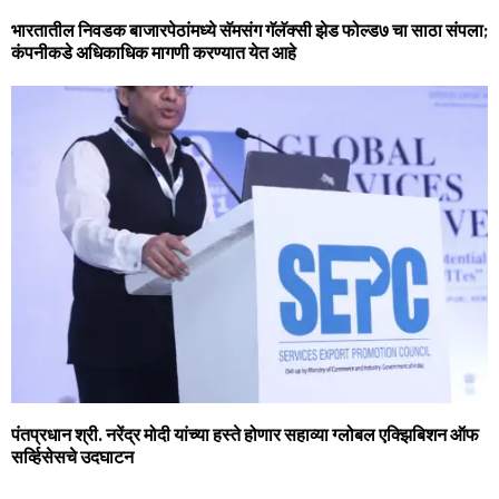
भारतातील निवडक बाजारपेठांमध्ये सॅमसंग गॅलॅक्‍सी झेड फोल्ड७ चा साठा संपला;
कंपनीकडे अधिकाधिक मागणी करण्‍यात येत आहे
पंतप्रधान श्री. नरेंद्र मोदी यांच्या हस्ते होणार सहाव्या ग्लोबल एक्झिबिशन ऑफ
सर्व्हिसेसचे उदघाटन