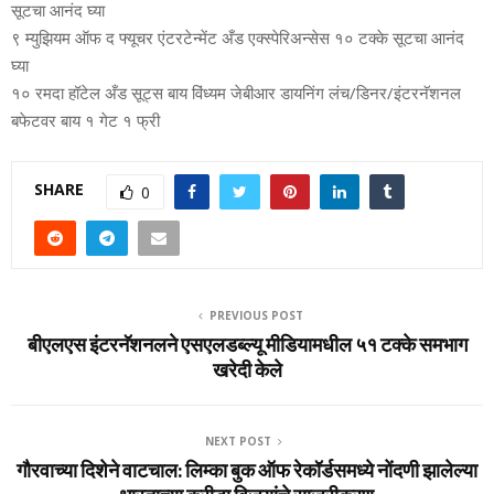
सूटचा आनंद घ्‍या
९ म्‍युझियम ऑफ द फ्यूचर एंटरटेन्‍मेंट अँड एक्‍स्‍पेरिअन्‍सेस १० टक्‍के सूटचा आनंद
घ्‍या
१० रमदा हॉटेल अँड सूट्स बाय विंध्‍यम जेबीआर डायनिंग लंच/डिनर/इंटरनॅशनल
बफेटवर बाय १ गेट १ फ्री
SHARE
0
PREVIOUS POST
बीएलएस इंटरनॅशनलने एसएलडब्ल्यू मीडियामधील ५१ टक्के समभाग
खरेदी केले
NEXT POST
गौरवाच्‍या दिशेने वाटचाल: लिम्‍का बुक ऑफ रेकॉर्डसमध्‍ये नोंदणी झालेल्‍या