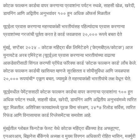
कोटक फाल्‍कन कार्डचा वापर करणाऱ्या प्रवाशांना पर्यटन स्‍थळे, साहसी खेळ, खरेदी,
डायनिंग आणि अद्वितीय अनुभवांवर १०० हून अधिक ऑफर्स मिळतील
यूएईला प्रवास करणाऱ्या महत्त्वाकांक्षी भारतीयांसह पहिल्‍यांदाच प्रवास करणाऱ्या
प्रवाशांच्‍या गरजांची पूर्तता करत हे कार्ड जवळपास २०,००० रूपये बचत देते
मुंबई, सप्टेंबर २०२४ – कोटक महिंद्रा बँक लिमिटेडने (‘केएमबीएल/कोटक’) आज
युनायटेड अरब एमिरेट्स (यूएई)ला प्रवास करणाऱ्या भारतीयांच्‍या वाढत्‍या
आकडेवारीसाठी सिंगल करण्‍सी प्रीपेड फॉरेक्‍स कार्ड ‘कोटक फाल्‍कन कार्ड’ लाँच केले.
कोटक फाल्‍कन कार्डची खासियत म्‍हणजे सुरक्षितता व सोयीसुविधा आणि जवळपास
२०,००० रूपयांची* एकूण बचत, ज्‍यामुळे ते महत्त्वाकांक्षी भारतीयांचे लक्ष वेधून घेते.
यूएईमधील पेमेंट्ससाठी कोटक फाल्‍कन कार्डचा वापर करणाऱ्या प्रवाशांना १०० हून
अधिक पर्यटन स्‍थळे, साहसी खेळ, खरेदी, डायनिंग आणि अद्वितीय अनुभवांमध्‍ये त्‍वरित
सूट मिळतील. अतिरिक्‍त फायद्यांमध्‍ये पूरक विमा संरक्षण, २४*७ रिलोड सर्विस, त्‍वरित
रिफंड आणि विनासायास कार्ड रिप्‍लेसमेंटचा समावेश आहे.
मुंबईतील ग्‍लोबल फिनटेक फेस्‍ट येथे कोटक महिंद्रा बँकेच्‍या हेड अफ्लूएण्‍ट,
एनआरआय, बिझनेस बँकिंगचे अध्‍यक्ष व मुख्‍य विपणन अधिकारी रोहित भासिन, मर्क्‍युरी