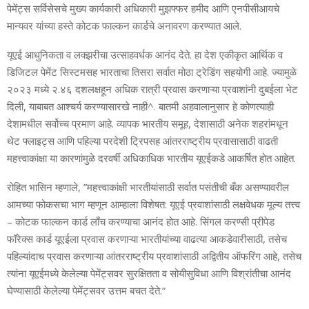
पेमेंट्स सर्विसेसचे मुख्‍य कार्यकारी अधिकारी मुझफ्फर हमीद आणि एनपीसीआयचे
मान्‍यवर यांच्‍या हस्‍ते कोटक फाल्‍कन कार्डचे अनावरण करण्‍यात आले.
यूएई आधुनिकता व लक्‍झरीचा उत्‍साहवर्धक आनंद देते. हा देश एकीकृत आर्थिक व
डिजिटल पेमेंट सिस्‍टमसह भारताचा तिसरा सर्वात मोठा ट्रेडिंग सहयोगी आहे. ज्‍यामुळे
२०२३ मध्‍ये २.४६ दशलक्षहून अधिक रात्री प्रवास करणाऱ्या प्रवाशांनी दुबईला भेट
दिली, याबाबत आश्‍चर्य करण्‍यासारखे नाही^. बातमी अहवालानुसार हे कोणत्‍याही
देशामधील सर्वोच्‍च प्रमाण आहे. व्‍यापक भारतीय समूह, देशासाठी अनेक शहरांमधून
थेट फ्लाइट्स आणि पहिल्‍या परदेशी ट्रिपसह आंतरराष्‍ट्रीय प्रवासासाठी वाढती
महत्त्‍वाकांक्षा या कारणांमुळे दरवर्षी अधिकाधिक भारतीय यूएईकडे आकर्षित होत आहेत.
रोहित भासिन म्‍हणाले, ”महत्त्वाकांक्षी भारतीयांसाठी सर्वात पसंतीची बँक असण्‍यावरील
आमच्‍या फोकसचा भाग म्‍हणून आम्‍हाला विशेषत: यूएई प्रवाशांसाठी लक्षवेधक मूल्‍य तत्त्‍व
– कोटक फाल्‍कन कार्ड लाँच करण्‍याचा आनंद होत आहे. सिंगल करण्‍सी प्रीपेड
फॉरेक्‍स कार्ड यूएईला प्रवास करणाऱ्या भारतीयांच्‍या वाढत्‍या आकडेवारीसाठी, तसेच
पहिल्‍यांदाच प्रवास करणाऱ्या आंतरराष्‍ट्रीय प्रवाशांसाठी अद्वितीय ऑफरिंग आहे, तसेच
त्‍यांना यूएईमध्‍ये केलेल्‍या पेमेंट्सवर सुरक्षितता व सोयीसुविधा आणि विश्रांतीचा आनंद
घेण्‍यासाठी केलेल्‍या पेमेंट्सवर उत्तम बचत देते.”