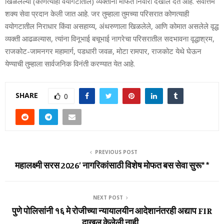
खिळलेल्या (कोणत्याही वयोगटातील) व्यक्तींना मोफत निवारा देखील देत आहे. सर्वोत्तम
शक्य सेवा प्रदान केली जात आहे. जर तुम्हाला तुमच्या परिसरात कोणत्याही
वयोगटातील निराधार किंवा असहाय्य, अंथरुणाला खिळलेले, आणि कोमात असलेले वृद्ध
व्यक्ती आढळल्यास, त्यांना विनूभाई बचूभाई नागरेचा परिसरातील सदभावना वृद्धाश्रम,
राजकोट-जामनगर महामार्ग, पडधारी जवळ, मोटा रामपार, राजकोट येथे घेऊन
येण्याची तुम्हाला सार्वजनिक विनंती करण्यात येत आहे.
SHARE
0
PREVIOUS POST
महालक्ष्मी सरस 2026’ नागरिकांसाठी विशेष मोफत बस सेवा सुरू* *
NEXT POST
पुणे पोलिसांनी १६ मे रोजीच्या न्यायालयीन आदेशानंतरही अद्याप FIR
दाखल केलेली नाही..