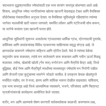
सदभावना वृद्धाश्रमातील ज्येष्ठांसाठी एक भव्य सत्संग सभागृह बांधण्यात आले आहे.
शिवाय, आधुनिक ज्येष्ठ नागरिकांच्या खोल्या खाजगी बेडसाइड टेबल आणि वैयक्तिक
वॉर्डरोबसह पंचतारांकित अनुभव देतात. या वैयक्तिक सुविधांमुळे रहिवाशांना त्यांच्या
जागेवर मालकीची खरी भावना जाणवते. समर्पित लॉकर आणि स्टोरेजची सोय करून,
या जागेचे रूपांतर एका खाजगी घरात होते.
आधुनिक सुविधांनी सुसज्ज असलेल्या ग्रंथालयात धार्मिक ग्रंथ, प्रेरणादायी पुस्तके,
कॉमिक्स आणि कादंबऱ्यांसह विविध प्रकारच्या साहित्याचा समृद्ध संग्रह आहे. जे
ज्ञानवर्धक वाचनाने ज्येष्ठांना सक्रिय आणि प्रेरित ठेवते. येथे ते त्यांच्या वेळेचा
सदुपयोग करू शकतात, त्यांचे मन ताजेतवाने करू शकतात आणि नवीन ऊर्जा मिळवू
शकतात. तसेच, खेळांची खोली (गेम रूम) मनोरंजन आणि मैत्रीचे केंद्र आहे, जिथे
बुद्धिबळ, बोर्ड गेम्स आणि मैत्रीपूर्ण स्पर्धांच्या माध्यमातून ज्येष्ठांचे मन निरोगी राहील
आणि शेजारी एका कुटुंबाच्या भावनेने जोडले जातील. हे उपक्रम केवळ खेळांपुरते
मर्यादित नाहीत, तर ते मजा, हास्य आणि सांघिक भावना देखील वाढवतात. याशिवाय,
एक भव्य सभागृह आहे जिथे आध्यात्मिक व्याख्याने, भजने, परिसंवाद आणि चित्रपट
प्रदर्शनांसारखे कार्यक्रम आयोजित केले जातात.
शरीर, मन आणि आत्म्याचे पोषण करणारी सर्वसमावेशक काळजी. करुणामय लक्ष,