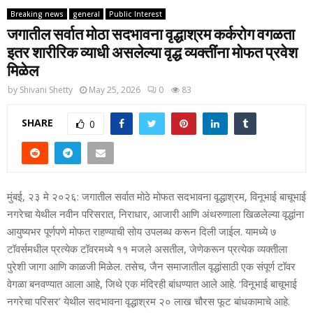
Breaking news
general
Public Interest
जगातील सर्वात मोठा सदभावना वृद्धाश्रम कर्करोग वगळता
इतर शारीरिक व्याधी असलेल्या वृद्ध व्यक्तींना मोफत प्रवेश
मिळेल
by
Shivani Shetty
May 25, 2026
0
83
SHARE
0
मुंबई, २३ मे २०२६: जगातील सर्वात मोठे मोफत सदभावना वृद्धाश्रम, विनूभाई बाचूभाई
नगरेचा येथील नवीन परिसरात, निराधार, आजारी आणि अंथरुणाला खिळलेल्या वृद्धांना
आयुष्यभर पूर्णपणे मोफत राहण्याची सोय उपलब्ध करून दिली जाईल. यामध्ये ७
टॉवर्समधील प्रत्येक टॉवरमध्ये ११ मजले असतील, जेणेकरून प्रत्येक व्यक्तीला
पुरेशी जागा आणि काळजी मिळेल. तसेच, जैन समाजातील वृद्धांसाठी एक संपूर्ण टॉवर
वेगळा बनवण्यात आला आहे, जिथे एक मंदिरही बांधण्यात आले आहे. ‘विनूभाई बाचूभाई
नगरेचा परिसर’ येथील सदभावना वृद्धाश्रम २० लाख चौरस फूट बांधकामाचे आहे.