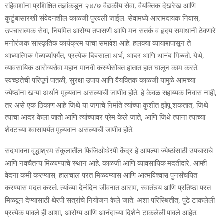
रहिवाशांना प्रशिक्षित तज्ञांकडून २४/७ वैद्यकीय सेवा, वैयक्तिक देखरेख आणि
कुटुंबासारखी संवेदनशील काळजी पुरवली जाईल. सेवांमध्ये आरामदायक निवास,
उपचारात्मक सेवा, नियमित आरोग्य तपासणी आणि मन सतर्क व हृदय समाधानी ठेवणारे
मनोरंजक सांस्कृतिक कार्यक्रम यांचा समावेश आहे. हलक्या व्यायामापासून ते
आध्यात्मिक मेळाव्यांपर्यंत, प्रत्येक दिवसाला अर्थ, आदर आणि आनंद मिळतो. येथे,
व्यावसायिक आरोग्यसेवा महान मानवी करुणेसोबत हातात हात घालून काम करते.
स्वच्छतेची परिपूर्ण पातळी, सुरक्षा उपाय आणि वैयक्तिक काळजी यामुळे आमच्या
ज्येष्ठांना खऱ्या अर्थाने मूल्यवान असल्याची जाणीव होते. हे केवळ सहाय्यक निवास नाही,
तर असे एक ठिकाण आहे जिथे या जगाचे निर्माते त्यांच्या कुशीत झोपू शकतात, जिथे
त्यांचा आदर केला जातो आणि त्यांच्यावर प्रेम केले जाते, आणि जिथे त्यांना त्यांच्या
शेवटच्या श्वासापर्यंत मूल्यवान असल्याची जाणीव होते.
सदभावना वृद्धाश्रम संकुलातील फिजिओथेरपी केंद्र हे आपल्या ज्येष्ठांसाठी उपचाराचे
आणि नवचैतन्य मिळवण्याचे स्थान आहे. काळजी आणि व्यावसायिक मदतीद्वारे, आम्ही
वेदना कमी करण्यास, हालचाल परत मिळवण्यास आणि आत्मविश्वास पुनर्संचयित
करण्यास मदत करतो. त्यांच्या दैनंदिन जीवनात आराम, स्वातंत्र्य आणि प्रतिष्ठा परत
मिळवून देण्यासाठी थेरपी सत्रांचे नियोजन केले जाते. अशा परिस्थितीत, पुढे टाकलेली
प्रत्येक पावले ही आशा, आरोग्य आणि आनंदाच्या दिशेने टाकलेली पावले आहेत.