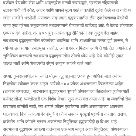
दर्जेदार वैद्यकीय सेवा आणि आदरपूर्वक मानवी संवादाद्वारे, प्रत्येक रहिवाशाची
उतारवयाची वर्षे स्नेह, आदर आणि आपले मूल्य आहे व कधीही दुर्लक्ष केले जात नाही या
खोल भावनेने भरलेली असतात. सदभावना वृद्धाश्रमातील टीम एकटेपणाच्या वेदनेची
जागा एका प्रेमळ समुदायाच्या उबदारपणाने घेण्यासाठी कटिबद्ध आहे. ते केवळ डोक्यावर
छप्परच देत नाहीत, तर ७०० हून अधिक वृद्ध सैनिकांना एक कुटुंब देत आहेत.
सदभावना वृद्धाश्रमातील ज्येष्ठांच्या भावनिक आणि आध्यात्मिक गरजा पूर्ण करून, ते
त्यांच्या उतारवयात हसतमुख राहावेत, त्यांना आदर मिळावा आणि ते शांततेत जगावेत, हे
सुनिश्चित करण्याचे सदभावना वृद्धाश्रमातील टीमचे ध्येय आहे. येथे कोणीही एकटे
चालत नाही आणि शेवटपर्यंत संपूर्ण आयुष्य साजरे केले जाते.
सध्या, गुजरातमधील या सर्वात मोठ्या वृद्धाश्रमात ७०० हून अधिक माता त्यांच्या
निवृत्तीचा स्वीकार करत आहेत. यापैकी ४०० ज्येष्ठ अंथरुणाला खिळलेल्या आहेत
(डायपर वापरतात). सदभावना वृद्धाश्रमात पूर्णपणे अंथरुणाला खिळलेल्या (कोणत्याही
वयोगटातील) व्यक्तींसाठी एक विशेष विभाग सुरू करण्यात आला आहे. या व्यक्तींची सेवा
करायला कोणीही नाही, त्या आपले जीवन एकटेपणा आणि असहायतेच्या अवस्थेत
घालवतात, किंवा आपल्या वेदनांमुळे दररोज लवकर मृत्यूची प्रार्थना करतात. तसेच,
कर्करोग आणि कोमाने ग्रस्त असलेल्या निपुत्रिक वृद्धांसाठीही हा विभाग आहे.
सदभावना वृद्धाश्रम आपल्या कर्तव्याचा एक भाग म्हणून अशा निपुत्रिक, अंथरुणाला