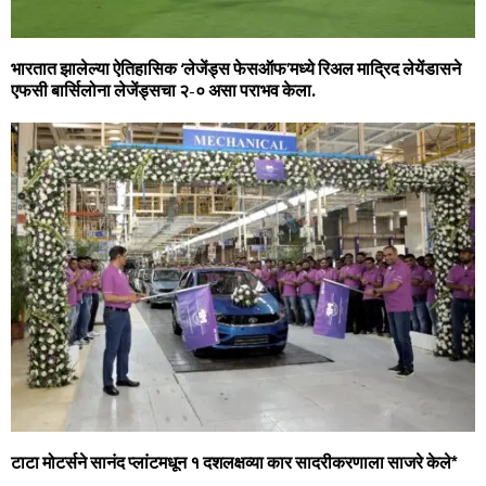
भारतात झालेल्या ऐतिहासिक ‘लेजेंड्स फेसऑफ’मध्ये रिअल माद्रिद लेयेंडासने
एफसी बार्सिलोना लेजेंड्सचा २-० असा पराभव केला.
टाटा मोटर्सने सानंद प्‍लांटमधून १ दशलक्षव्‍या कार सादरीकरणाला साजरे केले*