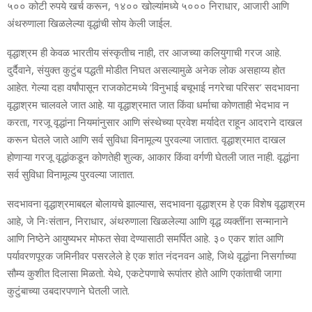
५०० कोटी रुपये खर्च करून, १४०० खोल्यांमध्ये ५००० निराधार, आजारी आणि
अंथरुणाला खिळलेल्या वृद्धांची सोय केली जाईल.
वृद्धाश्रम ही केवळ भारतीय संस्कृतीच नाही, तर आजच्या कलियुगाची गरज आहे.
दुर्दैवाने, संयुक्त कुटुंब पद्धती मोडीत निघत असल्यामुळे अनेक लोक असहाय्य होत
आहेत. गेल्या दहा वर्षांपासून राजकोटमध्ये ‘विनुभाई बचूभाई नगरेचा परिसर’ सदभावना
वृद्धाश्रम चालवले जात आहे. या वृद्धाश्रमात जात किंवा धर्माचा कोणताही भेदभाव न
करता, गरजू वृद्धांना नियमांनुसार आणि संस्थेच्या प्रवेश मर्यादेत राहून आदराने दाखल
करून घेतले जाते आणि सर्व सुविधा विनामूल्य पुरवल्या जातात. वृद्धाश्रमात दाखल
होणाऱ्या गरजू वृद्धांकडून कोणतेही शुल्क, आकार किंवा वर्गणी घेतली जात नाही. वृद्धांना
सर्व सुविधा विनामूल्य पुरवल्या जातात.
सदभावना वृद्धाश्रमाबद्दल बोलायचे झाल्यास, सदभावना वृद्धाश्रम हे एक विशेष वृद्धाश्रम
आहे, जे निःसंतान, निराधार, अंथरुणाला खिळलेल्या आणि वृद्ध व्यक्तींना सन्मानाने
आणि निष्ठेने आयुष्यभर मोफत सेवा देण्यासाठी समर्पित आहे. ३० एकर शांत आणि
पर्यावरणपूरक जमिनीवर पसरलेले हे एक शांत नंदनवन आहे, जिथे वृद्धांना निसर्गाच्या
सौम्य कुशीत दिलासा मिळतो. येथे, एकटेपणाचे रूपांतर होते आणि एकांताची जागा
कुटुंबाच्या उबदारपणाने घेतली जाते.