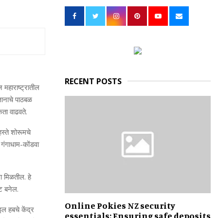
h
f
A
o
r
R
:
C
H
RECENT POSTS
ज महाराष्ट्रातील
ज्ञानाचे पाठबळ
कता वाढवते.
स्ते शोरूमचे
गंगाधाम-कोंडवा
ा मिळतील. हे
्ट बनेल.
Online Pokies NZ security
इल हबचे केंद्र
essentials: Ensuring safe deposits