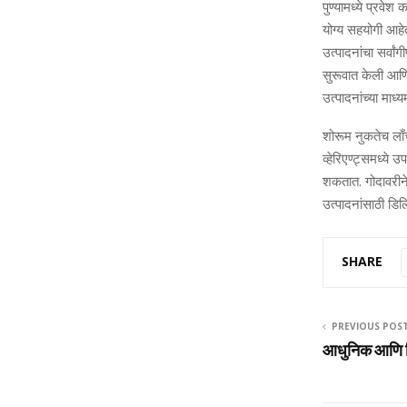
पुण्यामध्ये प्रवेश
योग्य सहयोगी आहे
उत्पादनांचा सर्वां
सुरूवात केली आणि 
उत्पादनांच्या माध
शोरूम नुकतेच ला
व्हेरिएण्ट्समध्ये
शकतात. गोदावरीने
उत्पादनांसाठी डिलि
SHARE
PREVIOUS POS
आधुनिक आणि नि