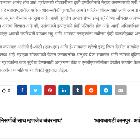
 करण्याचा आनंद होत आहे. प्रांतामध्ये गोदावरीच्या ईव्ही दृष्टीकोनाचे नेतृत्व करण्यासाठी श्र
त. हे महाराष्ट्रातील अनेक शोरूम्सपैकी पुण्यातील आमचे पहिलेच शोरूम आहे आणि आमचा ब्
गीण अनुभव देण्याचा मनसुबा आहे. आम्ही नुकतेच उत्पादनांच्या इब्लू श्रेणीच्या लाँचसह आमच्
आमचा विश्वास आहे की, प्रांतामध्ये झपाट्याने ईव्ही परिवर्तन होत आहे. आम्ही अधिकाधिक
्यमातून आमची उपस्थिती वाढवत राहू आणि आमच्या ग्राहकांना सर्वोत्तम ईव्ही मालकीहक्क अन
ँच करण्यात आलेली ई-ऑटो (एल५एम) आणि ई-सायकल श्रेणी इब्लू स्पिन देखील दाखवेल
 उपलब्ध आहे. ग्राहक शोरूममध्ये येऊन उत्पादनांचा अनुभव घेऊ शकतात आणि त्यांच्या बुकिंग्
 ग्राहकांना कर्ज सुविधा देण्यासाठी अग्रगण्य बँका व एनबीएफसींसोबत देखील सहयोग केला
व्हरींना या महिन्याच्या शेवटी सुरूवात होईल.
0
T
सर्गाची साथ म्हणजेच अंबरनाथ*
‘आयआयटी कानपुर- अपोल