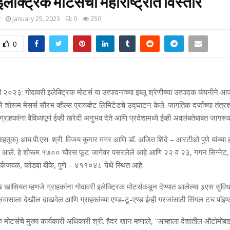
लेक्ट्रिक मोटर्सचा महाराष्ट्रात विस्तार
y
January 25, 2023
0
250
0
ी २०२३: गोदावरी इलेक्ट्रिक मोटर्स या उत्पादनांच्या इब्‍लू श्रेणीच्या उत्पादक कंपनीने आ
 पहिले शोरूम मेसर्स सौरभ व्हील्स प्रायव्हेट लिमिटेडचे उद्घाटन केले. जागतिक दर्जाच्या तंत्र
्राहकांना वैविध्यपूर्ण ईव्ही खरेदी अनुभव देते आणि प्रदेशामध्ये ईव्ही अवलंबतेबाबत जागरू
वाहतूक) आय.पी.एस. श्री. विजय कुमार मगर आणि डॉ. अजित शिंदे – आरटीओ पुणे यांच्या ह
त आले. हे शोरूम १७०० चौरस फूट जागेवर पसरलेले आहे आणि २२ व २३, गगन सिग्नेट, 
ार्कजवळ, कोंडवा बीके, पुणे – ४११०४८ येथे स्थित आहे.
ख खासियत म्हणजे ग्राहकांना गोदावरी इलेक्ट्रिक मोटर्सकडून देण्यात आलेल्या ३एस सुविध
 प्रवासाला देखील दाखवेल आणि ग्राहकांच्या एण्ड-टू-एण्ड ईव्ही गरजांसाठी सिंगल टच पॉइण
क मोटर्सचे मुख्य कार्यकारी अधिकारी श्री. हैदर खान म्हणाले, ‘‘आम्हाला देशातील ऑटोमोबा