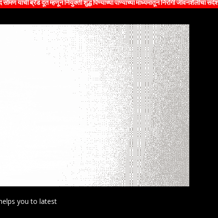
रँड दूत म्हणून नियुक्ती शुद्ध पिण्याच्या पाण्याच्या माध्यमातून निरोगी जीवनशैलीचा संदेश जनतेपर्यं
helps you to latest