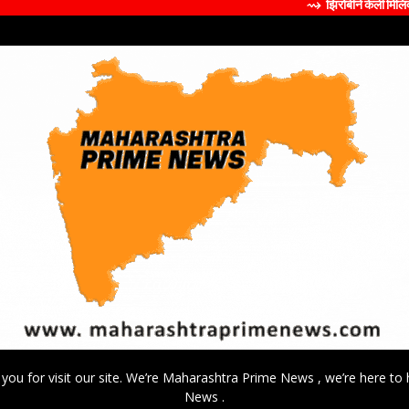
⇝ झिरोबीने केली मिलिंद सोमण यांची ब्
 you for visit our site. We’re Maharashtra Prime News , we’re here to 
News .