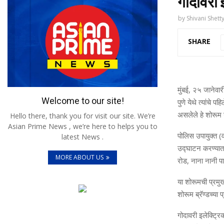
गोदावरी इ
by
Shivani Shett
SHARE
मुंबई, २५ जानेवार
Welcome to our site!
पुणे येथे त्‍यांचे
असलेले हे शोरूम ग
Hello there, thank you for visit our site. We’re
Asian Prime News , we’re here to helps you to
पोलिस उपायुक्त (
latest News .
उद्घाटन करण्‍या
MORE ABOUT US
रोड, नाना नानी प
या शोरूमची प्रमु
शोरूम ब्रॅण्डच्या
गोदावरी इलेक्ट्रि