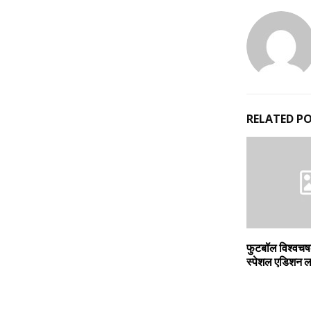
RELATED P
फुटबॉल विश्वच
स्पेशल एडिशन ल