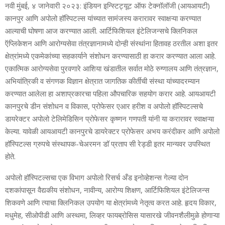
नवी मुंबई, ४ जानेवारी २०२३: इंडियन इन्स्टिट्यूट ऑफ टेक्नॉलॉजी (आयआयटी)
कानपुर आणि अपोलो हॉस्पिटल्स यांच्यात सामंजस्य करारावर स्वाक्षऱ्या करण्यात
आल्याची घोषणा आज करण्यात आली. आर्टिफिशियल इंटेलिजन्सचे क्लिनिकल
ऍप्लिकेशन आणि आरोग्यसेवा तंत्रज्ञानामध्ये दोन्ही संस्थांना हितावह ठरतील अशा इतर
क्षेत्रांमध्ये एकमेकांच्या सहकार्याने संशोधन करण्यासाठी हा करार करण्यात आला आहे.
एकात्मिक आरोग्यसेवा पुरवणारे आशिया खंडातील सर्वात मोठे रुग्णालय आणि तंत्रज्ञान,
अभियांत्रिकी व संगणक विज्ञान क्षेत्रात जागतिक कीर्तीची संस्था यांच्यादरम्यान
करण्यात आलेला हा अशाप्रकारचा पहिला औपचारिक सहयोग करार आहे. आयआयटी
कानपुरचे डीन संशोधन व विकास, प्रोफेसर एआर हरीश व अपोलो हॉस्पिटल्सचे
डायरेक्टर अपोलो टेलिमेडिसिन प्रोफेसर कृष्णन गणपती यांनी या करारावर स्वाक्षऱ्या
केल्या. यावेळी आयआयटी कानपुरचे डायरेक्टर प्रोफेसर अभय करंदीकर आणि अपोलो
हॉस्पिटल्स ग्रुपचे संस्थापक-चेअरमन डॉ प्रताप सी रेड्डी इतर मान्यवर उपस्थित
होते.
अपोलो हॉस्पिटल्सचा एक विभाग अपोलो रिसर्च अँड इनोव्हेशन्स गेल्या दोन
दशकांपासून वैद्यकीय संशोधन, नावीन्य, आरोग्य शिक्षण, आर्टिफिशियल इंटेलिजन्स
शिकवणे आणि त्याचा क्लिनिकल उपयोग या क्षेत्रांमध्ये नेतृत्व करत आहे. हृदय विकार,
मधुमेह, सीओपीडी आणि अस्थमा, लिव्हर फायब्रोसिस यासारखे जीवनशैलीमुळे होणाऱ्या