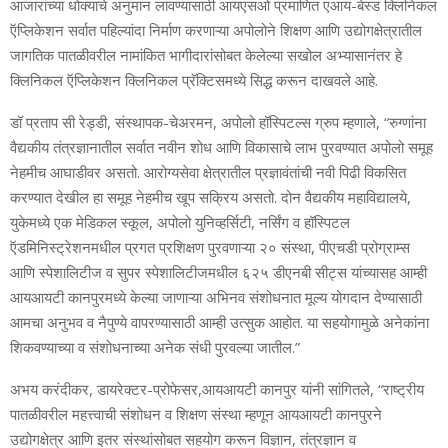
आजारांच्या धोक्याचे अनुमान लावण्यासाठी आयएसओ प्रमाणित एआय-बेस्ड क्लिनिकल
ऍप्लिकेशन सर्वात पहिल्यांदा निर्माण करणाऱ्या अपोलोने शिक्षण आणि उद्योगक्षेत्रातील
जागतिक पातळीवरील नामांकित भागीदारांसोबत केलेल्या सखोल अभ्यासानंतर हे
क्लिनिकल ऍप्लिकेशन क्लिनिकल प्रॅक्टिसमध्ये सिद्ध करून दाखवले आहे.
डॉ प्रताप सी रेड्डी, संस्थापक-चेअरमन, अपोलो हॉस्पिटल्स ग्रुप म्हणाले, “रुग्णांना
वैद्यकीय तंत्रज्ञानातील सर्वात नवीन शोध आणि विकासाचे लाभ पुरवण्यात अपोलो समूह
नेहमीच आघाडीवर असतो. आरोग्यसेवा क्षेत्रातील प्रज्ञावंतांची नवी पिढी विकसित
करण्यात देखील हा समूह नेहमीच खूप सक्रिय असतो. दोन वैद्यकीय महाविद्यालये,
युकेमध्ये एक मेडिकल स्कूल, अपोलो युनिव्हर्सिटी, नर्सिंग व हॉस्पिटल
ऍडमिनिस्ट्रेशनमधील प्रगत प्रशिक्षण पुरवणाऱ्या २० संस्था, पीएचडी प्रोग्राम्स
आणि स्पेशालिटीज व सुपर स्पेशालिटीजमधील ६२५ डीएनबी सीट्स यांच्यासह आम्ही
आयआयटी कानपुरमध्ये केल्या जाणाऱ्या अभिनव संशोधनात मूल्य योगदान देण्यासाठी
आमचा अनुभव व नैपुण्ये वापरण्यासाठी आम्ही उत्सुक आहोत. या सहयोगामुळे अनेकांना
शिकवण्याच्या व संशोधनाच्या अनेक संधी पुरवल्या जातील.”
अभय करंदीकर, डायरेक्टर-प्रोफेसर,आयआयटी कानपुर यांनी सांगितले, “राष्ट्रीय
पातळीवरील महत्त्वाची संशोधन व शिक्षण संस्था म्हणून आयआयटी कानपुरने
उद्योगक्षेत्र आणि इतर संस्थांसोबत सहयोग करून विज्ञान, तंत्रज्ञान व