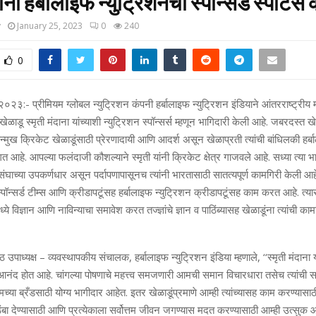
दाना हर्बालाइफ न्युट्रिशनची स्पॉन्सर्ड स्पोर्टस
y
January 25, 2023
0
240
0
 २०२३:- प्रीमियम ग्लोबल न्युट्रिशन कंपनी हर्बालाइफ न्युट्रिशन इंडियाने आंतरराष्ट्रीय
्ध खेळाडू स्मृती मंदाना यांच्याशी न्युट्रिशन स्पॉन्सर्स म्हणून भागिदारी केली आहे. जबरदस्त 
ोन्मुख क्रिकेट खेळाडूंसाठी प्रेरणादायी आणि आदर्श असून खेळाप्रती त्यांची बांधिलकी हर्
गत आहे. आपल्या फलंदाजी कौशल्याने स्मृती यांनी क्रिकेट क्षेत्र गाजवले आहे. सध्या त्या 
 संघाच्या उपकर्णधार असून पर्दापणापासूनच त्यांनी भारतासाठी सातत्यपूर्ण कामगिरी केली 
स्पॉन्सर्ड टीम्स आणि क्रीडापटूंसह हर्बालाइफ न्युट्रिशन क्रीडापटूंसह काम करत आहे. त्य
्ये विज्ञान आणि नाविन्याचा समावेश करत तज्ज्ञांचे ज्ञान व पाठिंब्यासह खेळाडूंना त्यांची का
उपाध्यक्ष – व्यवस्थापकीय संचालक, हर्बालाइफ न्युट्रिशन इंडिया म्हणाले, ‘‘स्मृती मंदाना 
नंद होत आहे. चांगल्या पोषणाचे महत्त्व समजणारी आमची समान विचारधारा तसेच त्यांची
मच्या ब्रँडसाठी योग्य भागीदार आहेत. इतर खेळाडूंप्रमाणे आम्ही त्यांच्यासह काम करण्यासाठी,
 पाठिंबा देण्यासाठी आणि प्रत्येकाला सर्वोत्तम जीवन जगण्यास मदत करण्यासाठी आम्ही उत्सुक 