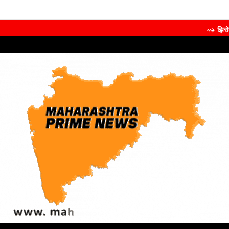
⇝ झिरोबीने केली मिलिंद