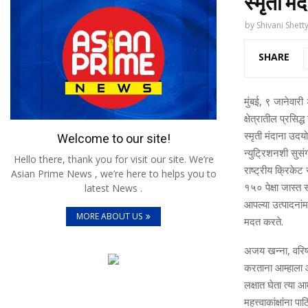
स्मृती मं
by
Shivani Shett
SHARE
मुंबई, ९ जानेवारी
क्षेत्रातील प्रसिद
स्मृती मंदाना उदय
Welcome to our site!
न्युट्रिशनशी सुसं
Hello there, thank you for visit our site. We’re
राष्ट्रीय क्रिकेट
Asian Prime News , we’re here to helps you to
१५० पेक्षा जास्त 
latest News .
आपल्या उत्पादनांमध
MORE ABOUT US
मदत करते.
अजय खन्ना, वरिष्ठ 
करताना आम्हाला आ
लक्षात घेता त्या आ
महत्त्वाकांक्षांना