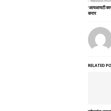
PREVIOUS POS
‘आयआयटी कानप
करार
RELATED P