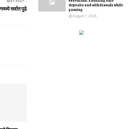
essentials: Ensuring safe
NEXT POST
deposits and withdrawals while
गमध्ये सर्वात पुढे
gaming
August 7, 2026