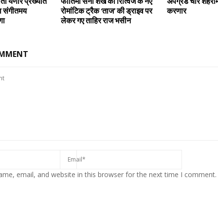
ता येणार प्रख्यात
फातिमा सना शेख को रित्विज के नए
अपग्रॅड चार शहरांम
या संगीतमय
रोमांटिक ट्रैक ‘ताज’ की ड्राइव पर
करणार
णा
लेकर गए ताहिर राज भसीन
OMMENT
me, email, and website in this browser for the next time I comment.