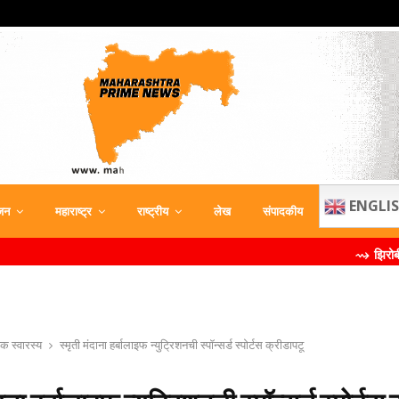
ENGLI
जन
महाराष्ट्र
राष्ट्रीय
लेख
संपादकीय
⇝ झिरोबीने केली मिलिंद 
िक स्वारस्य
स्मृती मंदाना हर्बालाइफ न्युट्रिशनची स्पॉन्सर्ड स्पोर्टस क्रीडापटू