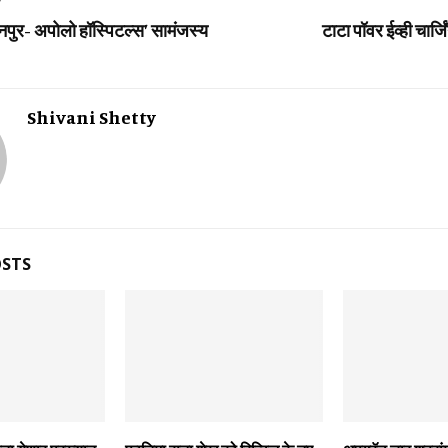
T
ुर- अपोलो हॉस्पिटल्स’ सामंजस्य
टाटा पॉवर ईव्ही चार्जिं
Shivani Shetty
OSTS