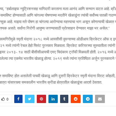
णाल्या, ‘‘हर्बालाइफ न्युट्रिशनसह भागिदारी करताना मला आनंद आणि सन्मान वाटत आहे. ब्रँ
 समाविष्ट होण्यासाठी आणि चांगल्या पोषणाच्या मदतीने खेळाडूंना त्यांची सर्वोच्च पातळी गाठ
ुक आहे. माझ्या मते पोषण हा चांगल्या आरोग्याचा महत्त्वाचा भाग असून कोणत्याची खेळात 
्यक असते. सर्वांना निरोगी आयुष्य जगण्यासाठी प्रोत्साहन देण्यावर माझा भर असेल.’’
ा कामगिरीमुळे स्मृती मंदाना २०१८ मध्ये आयसीसी वुमन्सच्या ओडीआय क्रिकेटर ऑफ द इयर
१ मध्ये त्यांनी रेचल हेहो फ्लिंट पुरस्कार मिळवला. क्रिकेट करियरच्या सुरुवातीला त्यांनी 
इयर २०१३- १४ साठी बीसीसीआयची एमए चिदंबरम ट्रॉफी मिळवली होती. २०१६ मध्ये आ
ेल्या त्या एकमेव भारतीय खेळाडू होत्या. २०१९ मध्ये त्यांना प्रतिष्ठित अर्जुन पुरस्कारान
त समाविष्ट होत असलेली पाचवी खेळाडू आणि दुसरी क्रिकेटर स्मृती मंदाना विराट कोहली, म
त्रा यांसारख्या समकालीन भारतीय क्रीडा क्षेत्रातील खेळाडूंचा आदर्श ठेवतात.
0