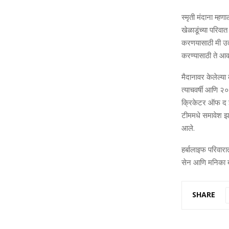
स्मृती मंदाना म्ह
खेळाडूंच्या परिवात
करणयासाठी मी उत्स
करण्यासाठी ते आवश
मैदानावर केलेल्य
त्याचवर्षी आणि २०२
क्रिकेटर ऑफ द 
टीममधे समावेश झाल
आले.
हर्बालाइफ परिवारा
सेन आणि मनिका बा
SHARE