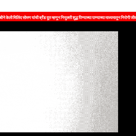
 सोमण यांची ब्रँड दूत म्हणून नियुक्ती शुद्ध पिण्याच्या पाण्याच्या माध्यमातून निरोगी जीवनशैलीचा स