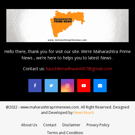
Hello there, thank you for visit our site. We’re Maharashtra Prime
News , we’re here to helps you to latest News .
Contact us:
kaushikmadhwani007@gmail.com
@2022 - www.maharashtraprimenews.com. All Right Reserved. Designed
and Developed by
News Reach
About Us
Contact
Disclaimer
Privacy Policy
Terms and Condition