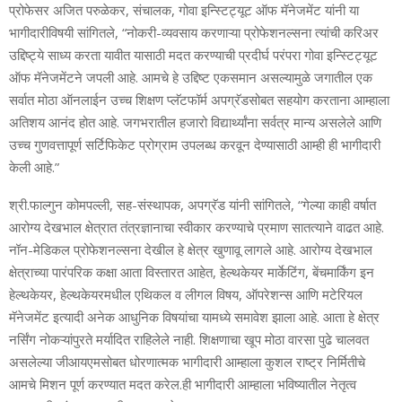
प्रोफेसर अजित परुळेकर, संचालक, गोवा इन्स्टिट्यूट ऑफ मॅनेजमेंट यांनी या
भागीदारीविषयी सांगितले, “नोकरी-व्यवसाय करणाऱ्या प्रोफेशनल्सना त्यांची करिअर
उद्दिष्ट्ये साध्य करता यावीत यासाठी मदत करण्याची प्रदीर्घ परंपरा गोवा इन्स्टिट्यूट
ऑफ मॅनेजमेंटने जपली आहे. आमचे हे उद्दिष्ट एकसमान असल्यामुळे जगातील एक
सर्वात मोठा ऑनलाईन उच्च शिक्षण प्लॅटफॉर्म अपग्रॅडसोबत सहयोग करताना आम्हाला
अतिशय आनंद होत आहे. जगभरातील हजारो विद्यार्थ्यांना सर्वत्र मान्य असलेले आणि
उच्च गुणवत्तापूर्ण सर्टिफिकेट प्रोग्राम उपलब्ध करवून देण्यासाठी आम्ही ही भागीदारी
केली आहे.”
श्री.फाल्गुन कोमपल्ली, सह-संस्थापक, अपग्रॅड यांनी सांगितले, “गेल्या काही वर्षात
आरोग्य देखभाल क्षेत्रात तंत्रज्ञानाचा स्वीकार करण्याचे प्रमाण सातत्याने वाढत आहे.
नॉन-मेडिकल प्रोफेशनल्सना देखील हे क्षेत्र खुणावू लागले आहे. आरोग्य देखभाल
क्षेत्राच्या पारंपरिक कक्षा आता विस्तारत आहेत, हेल्थकेयर मार्केटिंग, बेंचमार्किंग इन
हेल्थकेयर, हेल्थकेयरमधील एथिकल व लीगल विषय, ऑपरेशन्स आणि मटेरियल
मॅनेजमेंट इत्यादी अनेक आधुनिक विषयांचा यामध्ये समावेश झाला आहे. आता हे क्षेत्र
नर्सिंग नोकऱ्यांपुरते मर्यादित राहिलेले नाही. शिक्षणाचा खूप मोठा वारसा पुढे चालवत
असलेल्या जीआयएमसोबत धोरणात्मक भागीदारी आम्हाला कुशल राष्ट्र निर्मितीचे
आमचे मिशन पूर्ण करण्यात मदत करेल.ही भागीदारी आम्हाला भविष्यातील नेतृत्व