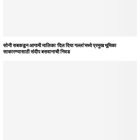
सोनी सबकडून आगामी मालिका ‘दिल दिया गल्‍लां’मध्‍ये प्रमुख भूमिका
साकारण्‍यासाठी संदीप बसवानाची निवड