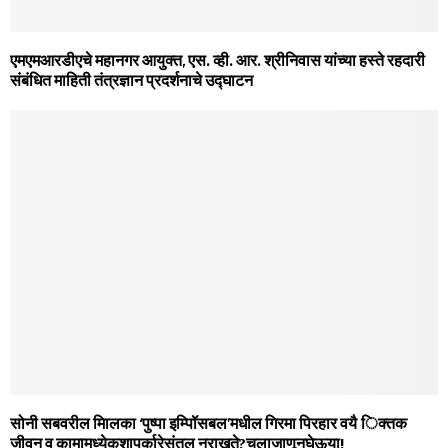
एमएमआरडीएचे महानगर आयुक्त, एस. व्ही. आर. श्रीनिवास यांच्या हस्ते रहदारी
संबंधित माहिती तंत्रज्ञान प्रदर्शनाचे उद्घाटन
सोनी सबवरील मािलका ‘पुष्पा इम्पॉिसबल’मधील गिरमा पिरहार वयै िक्तक
जीवन व कामामध्येकशापर्कारेसंतलु नराखते?चलाजाणूनघेऊया!