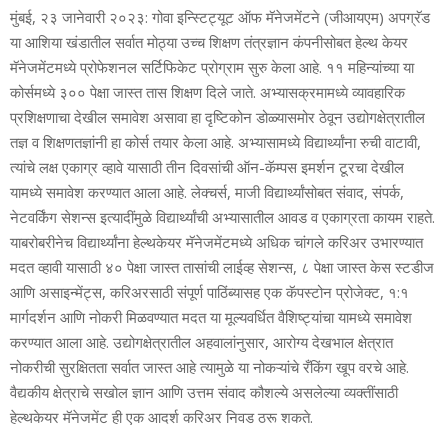
मुंबई, २३ जानेवारी २०२३: गोवा इन्स्टिट्यूट ऑफ मॅनेजमेंटने (जीआयएम) अपग्रॅड
या आशिया खंडातील सर्वात मोठ्या उच्च शिक्षण तंत्रज्ञान कंपनीसोबत हेल्थ केयर
मॅनेजमेंटमध्ये प्रोफेशनल सर्टिफिकेट प्रोग्राम सुरु केला आहे. ११ महिन्यांच्या या
कोर्समध्ये ३०० पेक्षा जास्त तास शिक्षण दिले जाते. अभ्यासक्रमामध्ये व्यावहारिक
प्रशिक्षणाचा देखील समावेश असावा हा दृष्टिकोन डोळ्यासमोर ठेवून उद्योगक्षेत्रातील
तज्ञ व शिक्षणतज्ञांनी हा कोर्स तयार केला आहे. अभ्यासामध्ये विद्यार्थ्यांना रुची वाटावी,
त्यांचे लक्ष एकाग्र व्हावे यासाठी तीन दिवसांची ऑन-कॅम्पस इमर्शन टूरचा देखील
यामध्ये समावेश करण्यात आला आहे. लेक्चर्स, माजी विद्यार्थ्यांसोबत संवाद, संपर्क,
नेटवर्किंग सेशन्स इत्यादींमुळे विद्यार्थ्यांची अभ्यासातील आवड व एकाग्रता कायम राहते.
याबरोबरीनेच विद्यार्थ्यांना हेल्थकेयर मॅनेजमेंटमध्ये अधिक चांगले करिअर उभारण्यात
मदत व्हावी यासाठी ४० पेक्षा जास्त तासांची लाईव्ह सेशन्स, ८ पेक्षा जास्त केस स्टडीज
आणि असाइन्मेंट्स, करिअरसाठी संपूर्ण पाठिंब्यासह एक कॅपस्टोन प्रोजेक्ट, १:१
मार्गदर्शन आणि नोकरी मिळवण्यात मदत या मूल्यवर्धित वैशिष्ट्यांचा यामध्ये समावेश
करण्यात आला आहे. उद्योगक्षेत्रातील अहवालांनुसार, आरोग्य देखभाल क्षेत्रात
नोकरीची सुरक्षितता सर्वात जास्त आहे त्यामुळे या नोकऱ्यांचे रँकिंग खूप वरचे आहे.
वैद्यकीय क्षेत्राचे सखोल ज्ञान आणि उत्तम संवाद कौशल्ये असलेल्या व्यक्तींसाठी
हेल्थकेयर मॅनेजमेंट ही एक आदर्श करिअर निवड ठरू शकते.