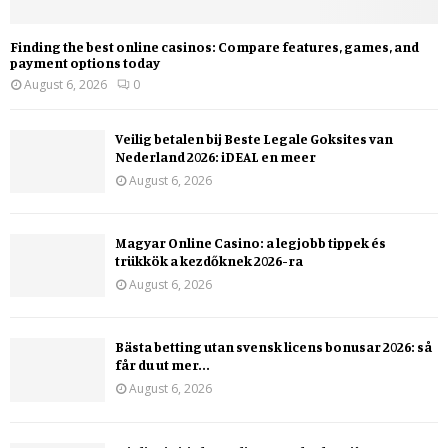
Finding the best online casinos: Compare features, games, and
payment options today
August 6, 2026
0
Veilig betalen bij Beste Legale Goksites van
Nederland 2026: iDEAL en meer
August 6, 2026
Magyar Online Casino: a legjobb tippek és
trükkök a kezdőknek 2026-ra
August 6, 2026
Bästa betting utan svensk licens bonusar 2026: så
får du ut mer...
August 6, 2026