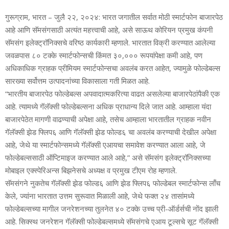
गुरूग्राम, भारत – जुलै २२, २०२४: भारत जगातील सर्वात मोठी स्‍मार्टफोन बाजारपेठ
आहे आणि सॅमसंगसाठी अत्‍यंत महत्त्वाची आहे, असे साऊथ कोरियन प्रमुख कंपनी
सॅमसंग इलेक्‍ट्रॉनिक्‍सचे वरिष्‍ठ कार्यकारी म्‍हणाले. भारतात विक्री करण्‍यात आलेल्‍या
जवळपास ८० टक्‍के स्‍मार्टफोन्‍सची किंमत ३०,००० रूपयांपेक्षा कमी आहे, पण
अधिकाधिक ग्राहक प्रीमियम स्‍मार्टफोन्‍सचा अवलंब करत आहेत, ज्‍यामुळे फोल्‍डेबल्‍स
सारख्‍या सर्वोत्तम उत्‍पादनांच्‍या विकासाला गती मिळत आहे.
“भारतीय बाजारपेठ फोल्‍डेबल्‍स अपवादात्‍मकरित्‍या वाढत असलेल्‍या बाजारपेठांपैकी एक
आहे. त्‍यामध्‍ये गॅलॅक्‍सी फोल्‍डेबल्‍सना अधिक प्राधान्‍य दिले जात आहे. आम्‍हाला यंदा
बाजारपेठेत मागणी वाढण्‍याची अपेक्षा आहे, तसेच आम्‍हाला भारतातील ग्राहक नवीन
गॅलॅक्‍सी झेड फ्लिप६ आणि गॅलॅक्‍सी झेड फोल्‍ड६ चा अवलंब करण्‍याची देखील अपेक्षा
आहे, जेथे या स्‍मार्टफोन्‍समध्‍ये गॅलॅक्‍सी एआयचा समावेश करण्‍यात आला आहे, जे
फोल्‍डेबल्‍ससाठी ऑप्टिमाइज करण्‍यात आले आहे,” असे सॅमसंग इलेक्‍ट्रॉनिक्‍सच्‍या
मोबाइल एक्‍स्‍पेरिअन्‍स बिझनेसचे अध्यक्ष व प्रमुख टीएम रोह म्‍हणाले.
सॅमसंगने नुकतेच गॅलॅक्‍सी झेड फोल्‍ड६ आणि झेड फ्लिप६ फोल्‍डेबल स्‍मार्टफोन्‍स लाँच
केले, ज्‍यांना भारतात उत्तम सुरूवात मिळाली आहे, जेथे फक्‍त २४ तासांमध्‍ये
फोल्‍डेबल्‍सच्‍या मागील जनरेशनच्‍या तुलनेत ४० टक्‍के उच्‍च प्री-ऑर्डर्सची नोंद झाली
आहे. सिक्‍स्‍थ जनरेशन गॅलॅक्‍सी फोल्‍डेबल्‍समध्‍ये सॅमसंगचे एआय टूल्‍सचे सूट गॅलॅक्‍सी