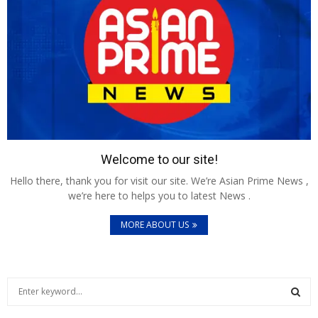
Welcome to our site!
Hello there, thank you for visit our site. We’re Asian Prime News ,
we’re here to helps you to latest News .
MORE ABOUT US
S
e
a