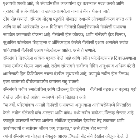
एआयची शक्‍ती आहे, जे संवादांमधील व्‍यत्‍ययांना दूर करण्‍यास मदत करते आणि
ग्राहकांची सर्जनशीलता व उत्‍पादनक्षमतेला नव्‍या उंचीवर घेऊन जाते.
टीम रोह म्‍हणाले, सॅमसंग मोठ्या पद्धतीने मोबाइल एआयचे लोकशाहीकरण करत आहे
आणि या वर्ष अखेरपर्यंत २०० मिलियन गॅलॅक्‍सी डिवाईसेसमध्‍ये गॅलॅक्‍सी एआयचा
समावेश करण्‍याची योजना आहे. गॅलॅक्‍सी झेड फोल्‍ड६ आणि गॅलॅक्‍सी झेड फ्लिप६
सुधारित फोल्‍डेबल डिझाइन्‍स व ऑप्टिमाइज केलेले गॅलॅक्‍सी एआय असलेले सर्वात
शक्तिशाली गॅलॅक्‍सी एआय फोल्‍डेबल्‍स आहेत, असे ते म्‍हणाले.
सॅमसंगने डिस्‍प्‍लेला अधिक प्रबळ केले आहे आणि नवीन फोल्‍डेबल्‍ससह टिकाऊपणाला
नव्‍या उंचीवर घेऊन जात आहे. तसेच सॅमसंगने सर्वोत्तम गेमिंग अनुभव व अधिक बॅटरी
क्षमतेसाठी हिट डिसिपेशन रचना देखील सुधारली आहे, ज्‍यामुळे नवीन झेड फ्लिप६
एका चार्जमध्‍ये दीर्घकाळापर्यंत कार्यरत राहू शकतो.
सॅमसंगने नवीन स्‍मार्टवॉचेस् आणि टीडब्‍ल्‍यू डिवाईसेस – गॅलॅक्‍सी बड्स३ व बड्स३ प्रो
देखील लाँच केले आहेत, ज्‍यामध्‍ये नवीन डिझाइन आहे.
“या वर्षी, पहिल्‍यांदाच आमही गॅलॅक्‍सी एआयच्‍या अनुभवाला आरोग्‍यसेवेमध्‍ये विस्‍तारित
केले. नवीन गॅलॅक्‍सी वॉच अल्‍ट्रा आणि वॉच७ मध्‍ये नवीन बायोअॅक्टिव्‍ह सेन्‍सर आहे,
ज्‍यामुळे वापरकर्ते त्‍यांच्‍या आरोग्‍य-संबंधित सूचकांवर देखरेख ठेवू शकतात आणि
आरोग्‍यदायी व सर्वोत्तम जीवन जगू शकतात,” असे टीएम रोह म्‍हणाले.
त्‍यांनी सॅमसंगच्‍या नोएडा व बेंगळुरू आरअॅण्‍डडी सेंटर्सचे देखील कौतुक केले. ते