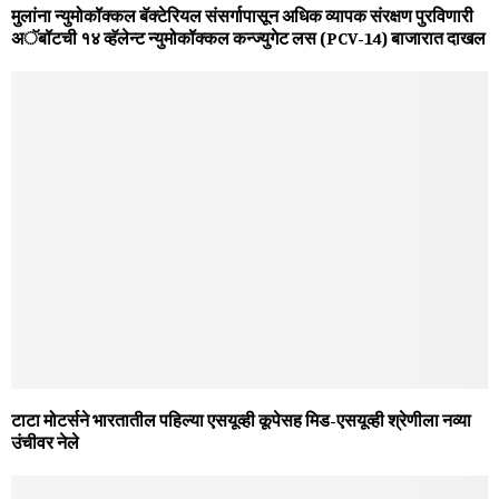
मुलांना न्युमोकॉक्कल बॅक्टेरियल संसर्गापासून अधिक व्यापक संरक्षण पुरविणारी
अॅबॉटची १४ व्हॅलेन्ट न्युमोकॉक्कल कन्ज्युगेट लस (PCV-14) बाजारात दाखल
टाटा मोटर्सने भारतातील पहिल्‍या एसयूव्‍ही कूपेसह मिड-एसयूव्‍ही श्रेणीला नव्‍या
उंचीवर नेले