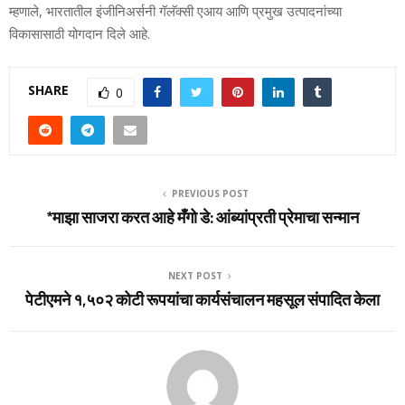
म्‍हणाले, भारतातील इंजीनिअर्सनी गॅलॅक्‍सी एआय आणि प्रमुख उत्‍पादनांच्‍या
विकासासाठी योगदान दिले आहे.
SHARE
0
PREVIOUS POST
*माझा साजरा करत आहे मँगो डे: आंब्‍यांप्रती प्रेमाचा सन्‍मान
NEXT POST
पेटीएमने १,५०२ कोटी रूपयांचा कार्यसंचालन महसूल संपादित केला