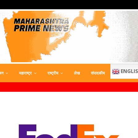
ENGLI
जन
महाराष्ट्र
राष्ट्रीय
लेख
संपादकीय
⇝ झिर