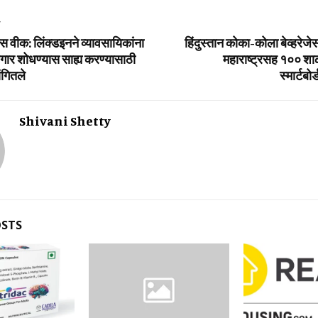
T
 वीक: लिंक्‍डइनने व्‍यावसायिकांना
हिंदुस्‍तान कोका-कोला बेव्‍हरेज
गार शोधण्‍यास साह्य करण्‍यासाठी
महाराष्‍ट्रसह १०० शाळ
ांगितले
स्‍मार्टबो
Shivani Shetty
OSTS