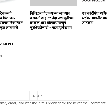
ुटिकल्सने
डिजिटल घोटाळ्याच्‍या जाळ्यात
एक कोटीपेक्षा अधि
ह व चिंताजन्य
अडकले आहात? यंदा सणासुदीच्‍या
घरांच्या मागणीत वा
्रिशनल रिप्लेनिशर
काळात अशा घोटाळ्यांपासून
डॉटकॉम
ॅप्सूल लाँच केले
सुरक्षिततेसाठी ५ महत्त्वपूर्ण उपाय
OMMENT
me, email, and website in this browser for the next time I comment.