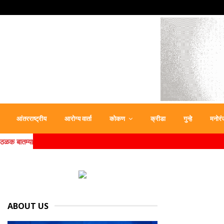
आंतरराष्ट्रीय
आरोग्य वार्ता
कोकण
क्रीडा
गुन्हे
मनोरं
ठळक बातम्या
ABOUT US