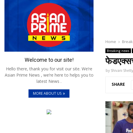
Home
Break
Breaking news
फेडएक्सच
Welcome to our site!
Hello there, thank you for visit our site. We’re
by
Shivani Shett
Asian Prime News , we’re here to helps you to
latest News .
SHARE
MORE ABOUT US