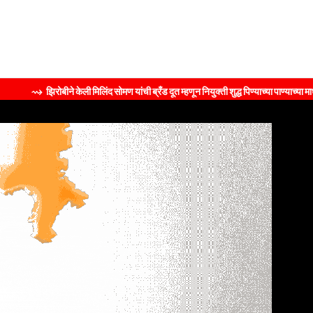
िरोबीने केली मिलिंद सोमण यांची ब्रँड दूत म्हणून नियुक्ती शुद्ध पिण्याच्या पाण्याच्या माध्यमातून 