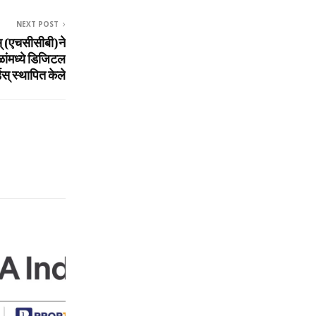
NEXT POST
ेस् (एचसीसीबी)ने
ांमध्‍ये डिजिटल
र्डस् स्‍थापित केले