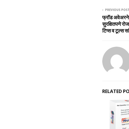
PREVIOUS POS
फ्रॉड अवेअरनेस
सुरक्षितपणे रोज
टिप्‍स व टूल्‍स स
RELATED P