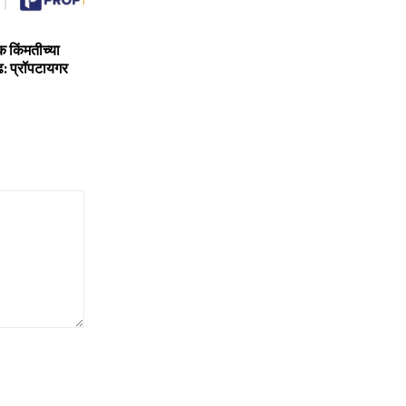
क किंमतीच्या
ढ: प्रॉपटायगर