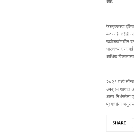
आहे.
फेडएक्सच्या इंडिय
बळ आहे, तरीही अन
उद्योजकांमधील दर
भारताच्या एसएमई 
आर्थिक विकासाच्या
२०२१ मध्ये लॉन्च
उपक्रम शाश्वत उप
आत्म-निर्भरतेला प
प्रयत्नांना अनुस
SHARE