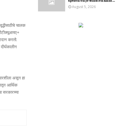
spelen en je winsten kunt...
August 5, 2026
 वृद्धीसाठीचे चालक
बीटीक्यूआयए+
्रदान करतो.
 दीर्घकालीन
आधारशीला असून हा
मातून आर्थिक
्या सरकारच्या