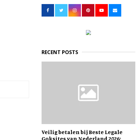
h
f
A
o
r
R
:
C
H
RECENT POSTS
Veilig betalen bij Beste Legale
Goksites van Nederland 2026: