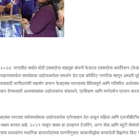
बर २०२४: जगातील सर्वात मोठी एक्सप्रेस वाहतूक कंपनी फेडरल एक्सप्रेस कार्पोरेशन (फेड
षम उपक्रमामार्फत समावेशक उद्योजकतेला समर्थन देत एक कॉर्पोरेट नागरिक म्हणून आपली 
वतावादी भागीदारांशी सहयोग करून फेडएक्स भारताच्या वैविध्यपूर्ण आणि गतिशील अर्थव्यव
ोत्साहन देण्यासाठी अल्पसंख्यांक उद्योजकांना संसाधने, प्रशिक्षण आणि मार्गदर्शन प्रदान कर
डएक्स भारतात सर्वसमावेशक उद्योजकतेस प्रोत्साहन देत असून महिला आणि एलजीबीटी
 सक्षम बनवत आहे. २०२१ पासून सक्षम हा उपक्रम टेलरिंग, अन्न सेवा आणि ब्युटी सेवांस
व्यवसाय मालकांना स्थानिक बाजारपेठांच्या मागणीनुसार काळजीपूर्वक बनवलेली बिझनेस क