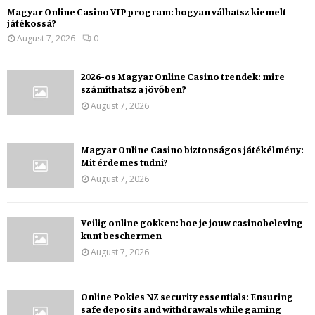
Magyar Online Casino VIP program: hogyan válhatsz kiemelt
játékossá?
August 7, 2026
0
2026-os Magyar Online Casino trendek: mire
számíthatsz a jövőben?
August 7, 2026
Magyar Online Casino biztonságos játékélmény:
Mit érdemes tudni?
August 7, 2026
Veilig online gokken: hoe je jouw casinobeleving
kunt beschermen
August 7, 2026
Online Pokies NZ security essentials: Ensuring
safe deposits and withdrawals while gaming