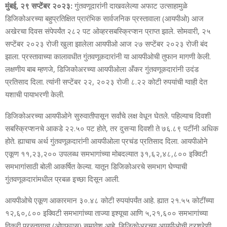
मुंबई, २९ सप्टेंबर २०२३:
गुंतवणूदारांनी दाखवलेल्या अफाट उत्साहामुळे
डिजिकोअरच्या बहुप्रतिक्षित प्रारंभिक सार्वजनिक प्रस्तावाला (आयपीओ) आज
अखेरचा दिवस संपेपर्यंत २८२ पट ओव्हरसबस्क्रिप्शन प्राप्त झाले. सोमवारी, २५
सप्टेंबर २०२३ रोजी खुला झालेला आयपीओ आज २७ सप्टेंबर २०२३ रोजी बंद
झाला. प्रस्तावाच्या कालावधीत गुंतवणूकदारांनी या आयपीओची तुफान मागणी केली.
लक्षणीय बाब म्हणजे, डिजिकोअरच्या आयपीओला अँकर गुंतवणूकदारांनी उदंड
प्रतिसाद दिला. त्यांनी सप्टेंबर २२, २०२३ रोजी ८.२२ कोटी रुपयांची ग्वाही देत
यशाची पायाभरणी केली.
डिजिकोअरच्या आयपीओने सुरुवातीपासून सर्वांचे लक्ष वेधून घेतले. पहिल्याच दिवशी
सबस्क्रिप्शनचे आकडे २२.५० पट होते, तर दुसऱ्या दिवशी ते ७६.८९ पटींनी अधिक
होते. ह्याचाच अर्थ गुंतवणूकदारांनी आयपीओला प्रचंड प्रतिसाद दिला. आयपीओने
एकूण ११,२३,२०० उपलब्ध समभागांच्या मोबदल्यात ३१,६२,४८,८०० इक्विटी
समभागांसाठी बोली आकर्षित केल्या. यातून डिजिकोअरचे समभाग घेण्याची
गुंतवणूकदारांमधील प्रबळ इच्छा दिसून आली.
आयपीओचे एकूण आकारमान ३०.४८ कोटी रुपयांपर्यंत आहे. ह्यात २१.५५ कोटींच्या
१२,६०,८०० इक्विटी समभागांच्या ताज्या इश्यूचा आणि ५,२१,६०० समभागांच्या
विक्री प्रस्तावाचा (ओएफएस) समावेश आहे. डिजिकोअरच्या आयपीओची दरश्रेणी