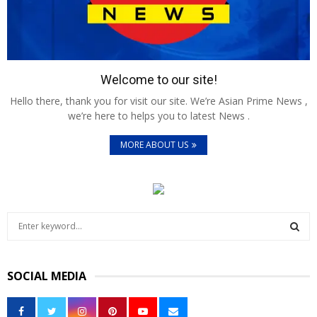
Welcome to our site!
Hello there, thank you for visit our site. We’re Asian Prime News ,
we’re here to helps you to latest News .
MORE ABOUT US
S
e
a
S
r
SOCIAL MEDIA
c
E
h
f
A