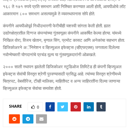
१६८ ते १७१ रुपये प्रति समभाग अशी निश्चित करण्यात आली होती, आयपीओचे लॉट
आकारमान ८०० समभाग असल्यामुळे ते व्यवस्थापनास सोपे होते.
कंपनीने आयपीओपूर्व निधीउभारणी फेरीचीही यशस्वी सांगता केली होती. ह्यात
उद्योगक्षेत्रातील दिग्गज कंपन्यांच्या गुंतवणूका कंपनीने आकर्षित केल्या होत्या. यांमध्ये
निखिल वोरा, विजय खेतान, मृणाल सिंग, प्रमोट कासट आणि अनेकांचा सहभाग होता.
डिजिकोअरने अॅनिमेशन व व्हिज्युअल इफेक्ट्स (व्हीएफएक्स) जगताला दिलेल्या
नवोन्मेष्कारी योगदानांचे प्रचंड मूल्य या गुंतवणूकदारांनी ओळखले.
२००० साली स्थापन झालेली डिजिकोअर स्टुडिओज लिमिटेड ही कंपनी व्हिज्युअल
इफेक्ट्स सेवांची विस्तृत श्रेणी पुरवण्यासाठी प्रसिद्ध आहे. त्यांच्या विस्तृत श्रेणीमध्ये
चित्रपट, वेबसीरिज, टीव्ही मालिका, माहितीपट व अन्य जाहिरातींना दिल्या जाणाऱ्या
व्हिज्युअल इफेक्ट्स सेवांचा समावेश होतो.
SHARE
0