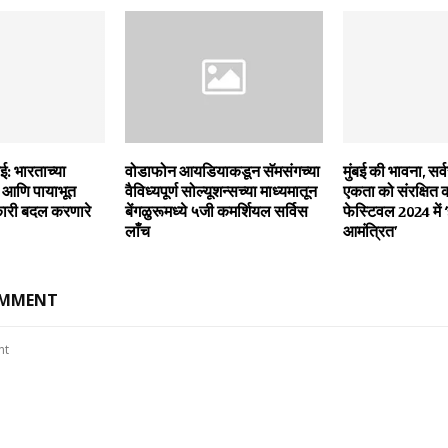
ई: भारताच्या
वोडाफोन आयडियाकडून सॅमसंगच्‍या
मुंबई की भावना, सर
ा आणि पायाभूत
वैविध्‍यपूर्ण सोल्‍यूशन्‍सच्‍या माध्‍यमातून
एकता को संरक्षित क
कारी बदल करणारे
बेंगळुरूमध्‍ये ५जी कमर्शियल सर्विस
फेस्टिवल 2024 में
लाँच
आमंत्रित’
OMMENT