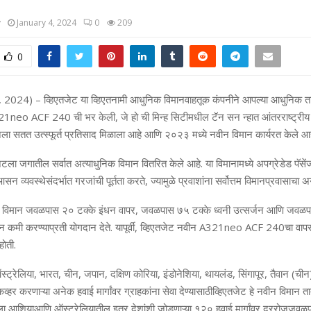
y
January 4, 2024
0
209
0
,
2024
) –
व्हिएतजेट या व्हिएतनामी आधुनिक विमानवाहतूक कंपनीने आपल्‍या आधुनिक ताफ्याम
21neo ACF 240
ची भर केली, जे हो ची मिन्‍ह सिटीमधील टॅन सन न्‍हात आंतरराष्‍ट्र
 सतत उत्‍स्‍फूर्त प्रतिसाद मिळाला आहे आणि २०२३ मध्‍ये नवीन विमान कार्यरत केले आह
ला जगातील सर्वात अत्‍याधुनि‍क विमान वितरित केले आहे. या विमानामध्‍ये अपग्रेडेड पॅसे
 व्‍यवस्‍थेसंदर्भात गरजांची पूर्तता करते, ज्‍यामुळे प्रवाशांना सर्वोत्तम विमानप्रवासाच
विमान जवळपास २० टक्‍के इंधन वापर, जवळपास ७५ टक्‍के ध्‍वनी उत्‍सर्जन आणि जवळप
जन कमी करण्‍याप्रती योगदान देते. यापूर्वी, व्हिएतजेट नवीन
A321neo ACF 240
चा वाप
ोती.
्ट्रेलिया
,
भारत
,
चीन
,
जपान
,
दक्षिण
कोरिया
,
इंडोनेशिया
,
थायलंड
,
सिंगापूर
,
तैवान
(
चीन
कव्हर
करणाऱ्या
अनेक हवाई
मार्गांवर
ग्राहकांना
सेवा
देण्यासाठी
व्हिएतजेट
हे
नवीन
विमान
ता
ला
आशिया
आणि
ऑस्ट्रेलियातील
इतर
देशांशी
जोडणाऱ्या
१२० हवाई
मार्गांवर
दररोज
जवळप