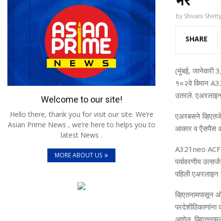
by
Shivani Shett
SHARE
(मुंबई, जानेवारी
3
१०२वे विमान
A3
उतरले. एअरलाइनला
Welcome to our site!
Hello there, thank you for visit our site. We’re
एअरबसने व्हिएतजेट
Asian Prime News , we’re here to helps you to
आकार व एैसपैस आसन
latest News .
A321neo ACF
MORE ABOUT US
पर्यावरणीय उत्‍सर्
पहिली एअरलाइन ह
व्हिएतनामपासून
ऑस
परदेशी
ठिकाणांना
आणेल
.
व्हिएतनाम