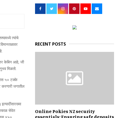
h
f
A
o
r
R
:
C
ध्‍ये त्‍यांचे
H
RECENT POSTS
ीय विमानतळावर
े.
ंजर केबिन आहे, जी
ा अनुभव मिळतो.
ास ५० टक्‍के
र करणारी जगातील
)
इत्यादींसारख्‍या
त्काळ
सेवेत
Online Pokies NZ security
essentials: Ensuring safe deposits
ास ४५०