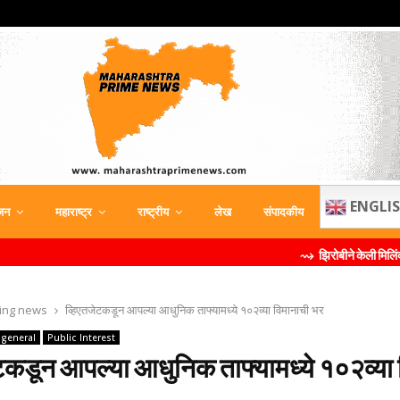
ENGLI
जन
महाराष्ट्र
राष्ट्रीय
लेख
संपादकीय
⇝ झिरोबीने केली मिलिंद सोमण यांची ब
ing news
व्हिएतजेटकडून आपल्‍या आधुनिक ताफ्यामध्‍ये १०२व्‍या विमानाची भर
general
Public Interest
टकडून आपल्‍या आधुनिक ताफ्यामध्‍ये १०२व्‍या