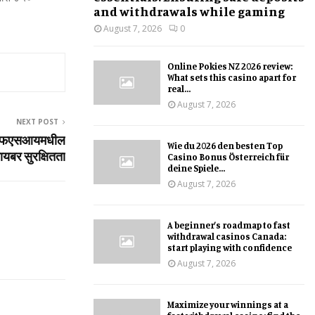
and withdrawals while gaming
August 7, 2026
0
Online Pokies NZ 2026 review:
What sets this casino apart for
real...
August 7, 2026
NEXT POST
 बीएफएसआयमधील
Wie du 2026 den besten Top
ायबर सुरक्षितता
Casino Bonus Österreich für
deine Spiele...
August 7, 2026
A beginner’s roadmap to fast
withdrawal casinos Canada:
start playing with confidence
August 7, 2026
Maximize your winnings at a