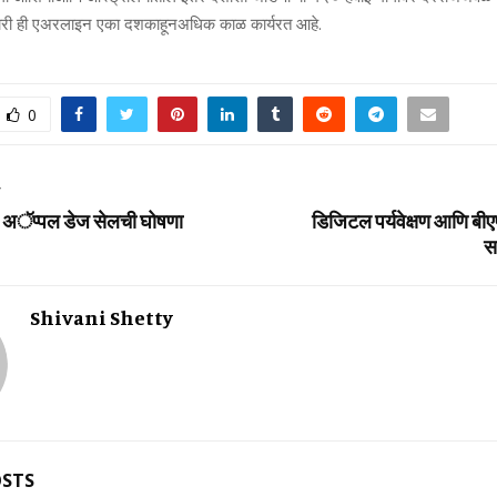
ारी
ही
एअरलाइन
एका
दशकाहून
अधिक
काळ
कार्यरत
आहे
.
0
T
ारे अॅप्‍पल डेज सेलची घोषणा
डिजिटल पर्यवेक्षण आणि
स
Shivani Shetty
OSTS