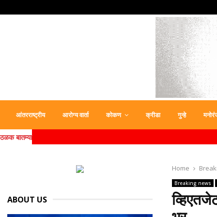
आंतरराष्ट्रीय
आरोग्य वार्ता
कोकण
क्रीडा
गुन्हे
मनोरं
ठळक बातम्या
Home
Break
Breaking news
व्हिएतजे
ABOUT US
भर