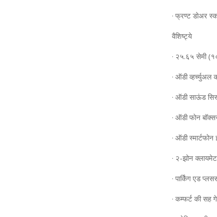
· फ्रण्‍ट डोअर स्
वैशिष्‍ट्ये
· २५.६५ सेमी (
· ऑडी व्‍हर्च्‍युअ
· ऑडी साऊंड सिस्
· ऑडी फोन बॉक्‍सस
· ऑडी स्‍मार्टफोन
· २-झोन क्‍लायमेट
· पार्किंग एड प्‍लसस
· कम्‍फर्ट की सह गे