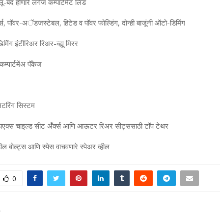
ू-बंद होणारे लगेज कम्‍पार्टमेंट लिड
रर्स, पॉवर-अॅडजस्‍टेबल, हिटेड व पॉवर फोल्डिंग, दोन्‍ही बाजूंनी ऑटो-डिमिंग
मिंग इंटीरिअर रिअर-व्‍ह्यू मिरर
म्‍पार्टमेंअ पॅकेज
िटरिंग सिस्‍टम
‍स चाइल्‍ड सीट अँर्क्‍स आणि आऊटर रिअर सीट्ससाठी टॉप टेथर
हील बोल्‍ट्स आणि स्‍पेस वाचवणारे स्‍पेअर व्‍हील
0
T