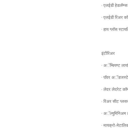
· एलईडी हेडलॅम्‍प्स
· एलईडी रिअर कॉम्‍
· हाय ग्‍लॉस स्‍टाय
इंटीरिअर
· अॅम्बियण्‍ट लाय
· पॉवर अॅडजस्‍टे
· लेदर लेदरेट कॉम्
· रिअर सीट प्‍
· अॅल्‍युमिनिअम ल
· मायक्रो-मेटालिक स