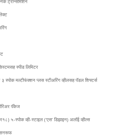
ॉनिक ट्रान्‍समिशन
ेक्‍ट
ीअरिंग
्‍ट
सिस्‍टमसह स्‍पीड लिमिटर
े ३ स्‍पोक मल्‍टीफंक्‍शन प्‍लस स्‍टीअरिंग व्‍हीलसह पॅडल शिफ्टर्स
टीरिअर पॅकेज
८) ५-स्‍पोक व्‍ही-स्‍टाइल (‘एस’ डिझाइन) अलॉई व्‍हील्‍स
स सनरूफ