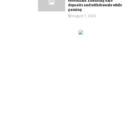
essentials: Ensuring safe
deposits and withdrawals while
gaming
August 7, 2026