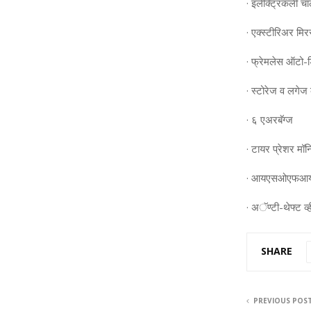
· इलेक्ट्रिकली चाल
· एक्‍स्‍टीरिअर मि
· फ्रेमलेस ऑटो-डि
· स्‍टोरेज व लगेज क
· ६ एअरबॅग्ज
· टायर प्रेशर मॉन
· आयएसओएफआयएक्
· अॅण्‍टी-थेफ्ट व्‍
SHARE
PREVIOUS POS