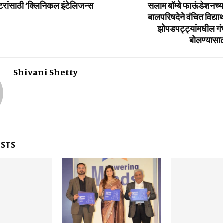
टरांसाठी ‘क्लिनिकल इंटेलिजन्स
सलाम बॉम्‍बे फाऊंडेशनच्‍
बालपरिषदेने वंचित विद्यार्
झोपडपट्ट्यांमधील गंभ
बोलण्यासाठ
Shivani Shetty
OSTS