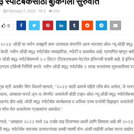
३ स्पोर्टबॅकसाठी बुकिंगला सुरुवात
y
February 7, 2023
0
256
0
ारी २०२३: ऑडी या जर्मन लक्झरी कार उत्पादक कंपनीने आज भारतात ऑल-न्यू ऑडी क्यू३ स
त केली. नवीन ऑडी क्यू३ स्पोर्टबॅक व्यावहारिक, स्पोर्टी व आकर्षक आहे. प्रमाणित म्हणून क्
ज ऑडी क्यू३ स्पोर्टबॅकमध्ये २.० लिटर टीएफएसआय पेट्रोल इंजिनची शक्ती आहे. हे इंज
म टॉर्कची निर्मिती करते. नवीन ऑडी क्यू३ स्पोर्टबॅक २ लाख रूपयांच्या सुरूवातीच्या रक्
मुख श्री. बलबीर सिंग धिल्लों म्हणाले, ‘‘२०२३ साठी आमचे पहिले लाँच बॅज असेल, जे भार
 आज, आम्हाला फर्स्ट-इन-द-सेगमेंट असलेली बॉडी टाइप-ऑल-न्यू ऑडी क्यू३ स्पोर्टबॅकसाठ
 आनंद होत आहे. ऑडी क्यू३ स्पोर्टबॅक कार्यक्षमता व अधिक उच्च दर्जाची डिझाइन असलेली 
 शोध घेत असलेल्या ग्राहकांना आवडेल.’’
े म्हणाले, ‘‘आम्हाला २०२२ मध्ये २७ टक्के वाढ दिसण्यात आली आणि विश्वास आहे की २०२३ 
क्यू३ स्पोर्टबॅक सारख्या उत्पादनांसह आम्ही यावर्षी दोन-अंकी वाढीची अपेक्षा करत आहोत.’