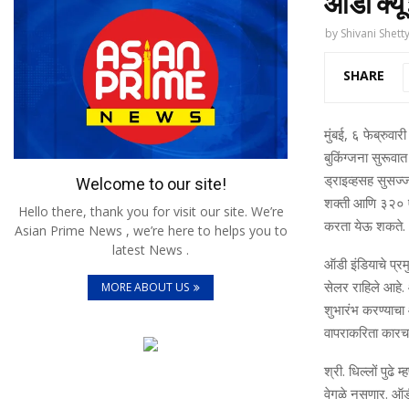
ऑडी क्यू
by
Shivani Shett
SHARE
मुंबई, ६ फेब्रुव
बुकिंग्जना सुरूवा
ड्राइव्हसह सुसज्
Welcome to our site!
शक्ती आणि ३२० एनए
Hello there, thank you for visit our site. We’re
करता येऊ शकते.
Asian Prime News , we’re here to helps you to
latest News .
ऑडी इंडियाचे प्र
सेलर राहिले आहे.
MORE ABOUT US
शुभारंभ करण्‍याचा
वापराकरिता कारचा
श्री. धिल्लों पुढ
वेगळे नसणार. ऑडी 