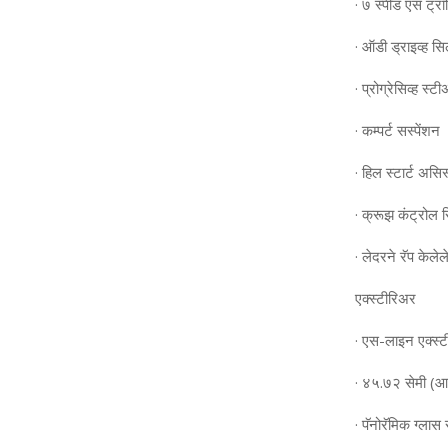
· ७ स्‍पीड एस ट्र
· ऑडी ड्राइव्‍ह सिल
· प्रोग्रेसिव्‍ह स्‍ट
· कम्‍पर्ट सस्‍पेंशन
· हिल स्‍टार्ट असिस
· क्रूझ कंट्रोल 
· लेदरने रॅप केलेल
एक्‍स्‍टीरिअर
· एस-लाइन एक्‍स्‍
· ४५.७२ सेमी (आर१
· पॅनोरॅमिक ग्‍ला