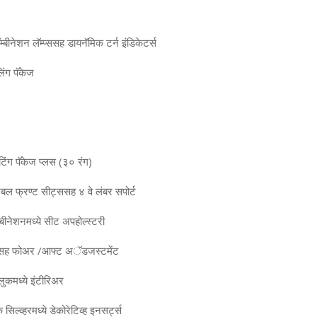
बीनेशन लॅम्‍प्‍ससह डायनॅमिक टर्न इंडिकेटर्स
लिंग पॅकेज
टिंग पॅकेज प्‍लस (३० रंग)
बल फ्रण्‍ट सीट्ससह ४ वे लंबर सपोर्ट
‍बीनेशनमध्‍ये सीट अपहोल्‍स्‍टरी
लससह फोअर /आफ्ट अॅडजस्‍टमेंट
ुकमध्‍ये इंटीरिअर
िल्‍व्‍हरमध्‍ये डेकोरेटिव्‍ह इनसर्ट्स