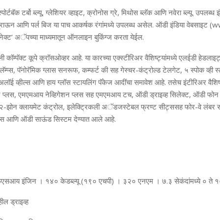
ोर्टबॅक टर्बो ब्ल्यू, ग्लेशियर व्हाइट, क्रोनोस ग्रे, मिथोस ब्लॅक आणि नवेरा ब्ल्यू. उपलब्ध इ
राऊन आणि पर्ल बिज या पाच आकर्षक रंगांमध्ये उपलब्ध असेल. ऑडी इंडिया वेबसाइट (
क्ट’ अॅपच्या माध्यमातून ऑनलाइन बुकिंग्ज करता येईल.
ी कॉम्पॅक्ट कूपे क्रॉसओव्हर आहे. या कारच्या एक्स्टीरिअर वैशिष्ट्यांमध्ये एलईडी हेडल
ॅम्प्स, पॅनोरॅमिक ग्लास सनरूफ, कम्फर्ट की सह गेस्चर-कंट्रोल्ड टेलगेट, ५ स्पोक व्ही 
ई व्हील्स आणि हाय ग्लॉस स्टायलिंग पॅकेज आदींचा समावेश आहे. तसेच इंटीरिअर वैशिष्ट
पीट प्लस, एमएमआय नेव्हिगेशन प्लस सह एमएमआय टच, ऑडी ड्राइव्ह सिलेक्ट, ऑडी फोन
, २-झोन क्लायमेट कंट्रोल, इलेक्ट्रिकली अॅडजस्टेबल फ्रण्ट सीट्ससह फोर-वे लंबर सप
्लस आणि ऑडी साऊंड सिस्टम देण्यात आले आहे.
एसआय इंजिन । १४० केडब्‍ल्‍यू (१९० एचपी) । ३२० एनएम । ७.३ सेकंदांमध्‍ये ० ते
हील ड्राइव्‍ह