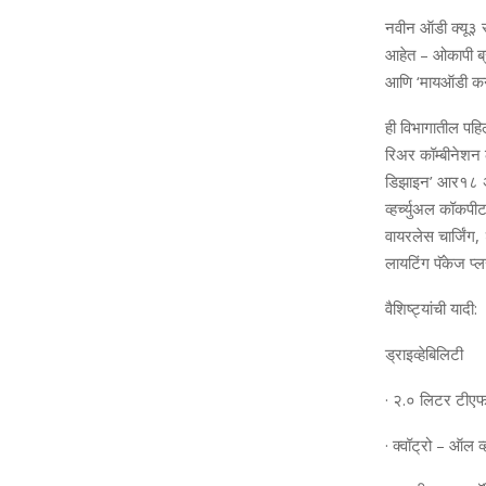
नवीन ऑडी क्यू३ स्प
आहेत – ओकापी ब्
आणि ‘मायऑडी कने
ही विभागातील पहिल
रिअर कॉम्बीनेशन ल
डिझाइन’ आर१८ अलॉ
व्हर्च्युअल कॉक
वायरलेस चार्जिंग
लायटिंग पॅकेज प
वैशिष्‍ट्यांची यादी:
ड्राइव्‍हेबिलिटी
· २.० लिटर टीएफ
· क्‍वॉट्रो – ऑल व्‍