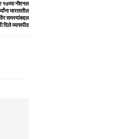
या १७व्‍या नॅशनल
थ्‍यांना भारतातील
ीर समस्यांबद्दल
ी दिले व्‍यासपीठ