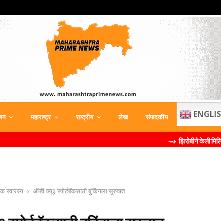
ENGLI
जन
महाराष्ट्र
राष्ट्रीय
लेख
संपादकीय
⇝ झिरोबीने केली मिलिंद सोमण यांची ब्रँड दू
िक स्वारस्य
ऑडी क्यू३ स्पोर्टबॅकसाठी बुकिंगला सुरुवात