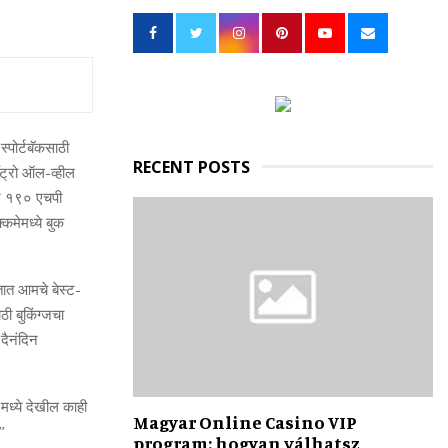
h
f
A
o
r
R
:
C
्पोर्टबॅकसाठी
H
RECENT POSTS
वॉट्रो ऑल-व्हील
िन १९० एचपी
कमेमध्ये बुक
तात आमचे बेस्ट-
ी बुकिंग्जचा
दैनंदिन
मध्ये देखील काही
Magyar Online Casino VIP
’
program: hogyan válhatsz