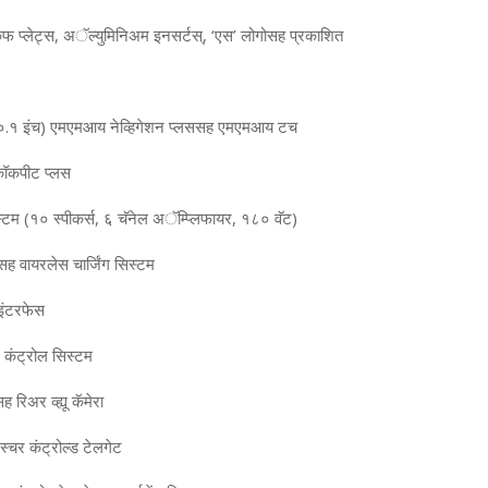
‍कफ प्‍लेट्स, अॅल्‍युमिनिअम इनसर्टस्, ‘एस’ लोगोसह प्रकाशित
१०.१ इंच) एमएमआय नेव्हिगेशन प्‍लससह एमएमआय टच
ल कॉकपीट प्‍लस
‍टम (१० स्‍पीकर्स, ६ चॅनेल अॅम्प्लिफायर, १८० वॅट)
ह वायरलेस चार्जिंग सिस्‍टम
 इंटरफेस
 कंट्रोल सिस्‍टम
ह रिअर व्‍ह्यू कॅमेरा
स्‍चर कंट्रोल्‍ड टेलगेट