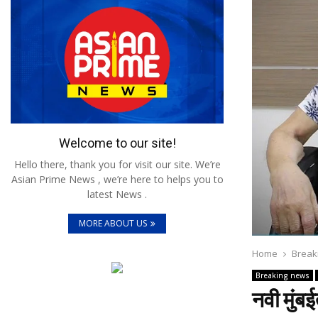
Welcome to our site!
Hello there, thank you for visit our site. We’re
Asian Prime News , we’re here to helps you to
latest News .
MORE ABOUT US
Home
Break
Breaking news
नवी मुंब