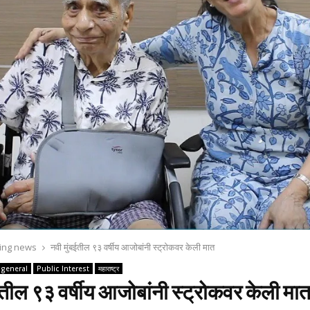
ing news
नवी मुंबईतील ९३ वर्षीय आजोबांनी स्ट्रोकवर केली मात
general
Public Interest
महाराष्ट्र
ईतील ९३ वर्षीय आजोबांनी स्ट्रोकवर केली मा