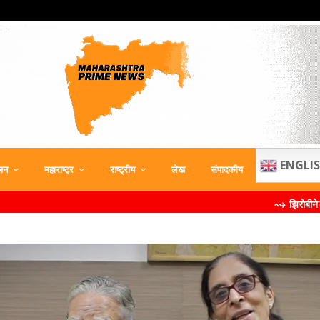
ENGLI
जन
महाराष्ट्र
राष्ट्रीय
लेख
संपादकीय
⇝ झिरोबीने केली मिलिंद सोमण यांची