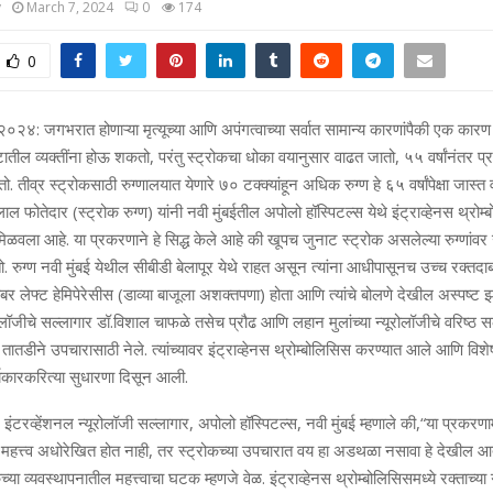
y
March 7, 2024
0
174
0
च २०२४: जगभरात होणाऱ्या मृत्यूच्या आणि अपंगत्वाच्या सर्वात सामान्य कारणांपैकी एक कारण 
ातील व्यक्तींना होऊ शकतो, परंतु स्ट्रोकचा धोका वयानुसार वाढत जातो, ५५ वर्षांनंतर प्रत्
तो. तीव्र स्ट्रोकसाठी रुग्णालयात येणारे ७० टक्क्यांहून अधिक रुग्ण हे ६५ वर्षांपेक्षा जा
रलाल फोतेदार (स्ट्रोक रुग्ण) यांनी नवी मुंबईतील अपोलो हॉस्पिटल्स येथे इंट्राव्हेनस थ्रोम्बो
िळवला आहे. या प्रकरणाने हे सिद्ध केले आहे की खूपच जुनाट स्ट्रोक असलेल्या रुग्णां
रुग्ण नवी मुंबई येथील सीबीडी बेलापूर येथे राहत असून त्यांना आधीपासूनच उच्च रक्तदाब
ोबर लेफ्ट हेमिपेरेसीस (डाव्या बाजूला अशक्तपणा) होता आणि त्यांचे बोलणे देखील अस्पष्ट झा
रोलॉजीचे सल्लागार डॉ.विशाल चाफळे तसेच प्रौढ आणि लहान मुलांच्या न्यूरोलॉजीचे वरिष्ठ 
ना तातडीने उपचारासाठी नेले. त्यांच्यावर इंट्राव्हेनस थ्रोम्बोलिसिस करण्यात आले आणि विशे
्चर्यकारकरित्या सुधारणा दिसून आली.
इंटरव्हेंशनल न्यूरोलॉजी सल्लागार, अपोलो हॉस्पिटल्स, नवी मुंबई म्हणाले की,“या प्रकरणा
महत्त्व अधोरेखित होत नाही, तर स्ट्रोकच्या उपचारात वय हा अडथळा नसावा हे देखील आ
या व्यवस्थापनातील महत्त्वाचा घटक म्हणजे वेळ. इंट्राव्हेनस थ्रोम्बोलिसिसमध्ये रक्ताच्या 