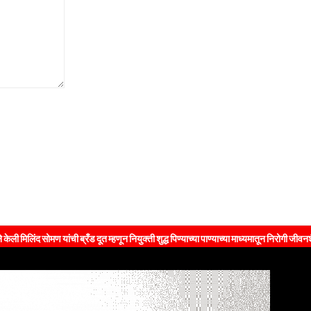
ची ब्रँड दूत म्हणून नियुक्ती शुद्ध पिण्याच्या पाण्याच्या माध्यमातून निरोगी जीवनशैलीचा संदेश जनतेप