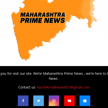
 you for visit our site. We’re Maharashtra Prime News , we’re here to 
News .
Contact us:
kaushikmadhwani007@gmail.com