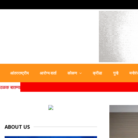
आंतरराष्ट्रीय
आरोग्य वार्ता
कोकण
क्रीडा
गुन्हे
मनोरं
ठळक बातम्या
ABOUT US