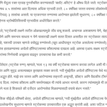
 मेंदूला रक्त प्रवाह पुनर्संचयित करण्यासाठी ‘क्लॉट-बस्टिंग’ हे औषध दिले जाते. स्ट्रोकच
षध ४.५ तासांच्या आत दिल्यास अधिक प्रभावी ठरते. ८० वर्षांपेक्षा जास्त वयाच्या लोकांमध्य
रियड) ३ तासांचा असतो. या प्रकरणात रुग्णाच्या आरोग्यात झालेली सुधारणा, ८० वर्षांपेक्षा 
्राव्हेनस थ्रोम्बोलिसिसची प्रभावीता अधोरेखित करते.”
हणाले,“स्ट्रोकची लक्षणे त्वरीत ओळखल्यामुळे जीव वाचू शकतो. अचानक अशक्तपणा येणे, चेह
ेणे आणि समन्वय साधता न येणे यासारखी लक्षणे सतत दिसत असतील तर स्ट्रोकवर तात
 यशस्वी उपचार म्हणजे वयोवृद्ध रुग्णांमध्ये (खूप आधीपासून स्ट्रोक असलेल्या रुग्णांमध्य
ेस हाताळण्याच्या अपोलो हॉस्पिटल्सच्या कौशल्याचा दाखला आहे. आमचा एआय-सक्षम स्ट्र
ंच्या निर्णयाची अचूकता वाढवून उपचाराचा वेळ कमी करतो.”
ेदार (स्ट्रोक रुग्ण) म्हणाले,“मला ९३ व्या वर्षी स्ट्रोकचा सामना करावा लागेल अशी मी
ंत आणि सुदृढ असल्याबद्दल कृतज्ञता व्यक्त करतो. नवी मुंबईतील अपोलो हॉस्पिटल्स येथे म
भुत होते. माझे वय जास्त आणि आरोग्याच्या तक्रारी असूनही, डॉक्टर आणि वैद्यकीय ट
ाद दिला. त्यांच्या कौशल्य आणि समर्पणाबद्दल मी त्यांचे आभार मानतो. कारण त्यांच्यामुळे म
े मला हे शिकवले की दर्जेदार आरोग्यसेवा मिळवण्यासाठी वयाचे बंधन नसते.”
देशिक सीईओ-पश्चिमी क्षेत्र, अपोलो हॉस्पिटल्स म्हणाले,“नवी मुंबईतील अपोलो हॉस्पिटल्स य
ली उल्लेखनीय सुधारणा म्हणजे स्ट्रोकच्या उपचारातील एक अद्भुत क्रांती आहे. अशा जटिल 