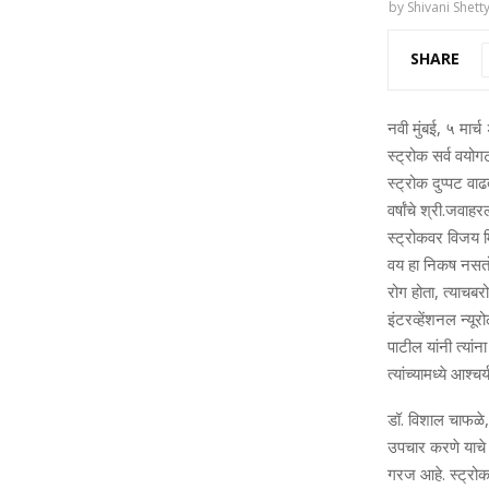
by
Shivani Shett
SHARE
नवी मुंबई, ५ मार्
स्ट्रोक सर्व वयोगट
स्ट्रोक दुप्पट वाढ
वर्षांचे श्री.जवाह
स्ट्रोकवर विजय म
वय हा निकष नसतो. 
रोग होता, त्याचबर
इंटरव्हेंशनल न्यू
पाटील यांनी त्यां
त्यांच्यामध्ये आश
डॉ. विशाल चाफळे, 
उपचार करणे याचे 
गरज आहे. स्ट्रोकच्