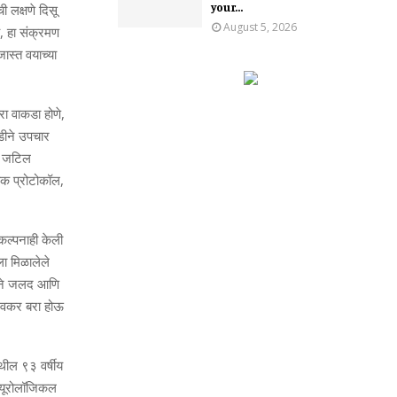
your...
ी लक्षणे दिसू
August 5, 2026
े, हा संक्रमण
जास्त वयाच्या
रा वाकडा होणे,
डीने उपचार
े) जटिल
ोक प्रोटोकॉल,
 कल्पनाही केली
ला मिळालेले
ीमने जलद आणि
ी लवकर बरा होऊ
ेथील ९३ वर्षीय
न्यूरोलॉजिकल