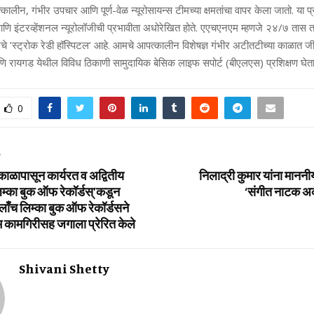
्कालीन, गंभीर उपचार आणि पूर्ण-वेळ न्यूरोसायन्स टीमच्या क्षमतांचा वापर केला जातो. या प
 आणि इंटरव्हेंशनल न्यूरोलॉजीची प्रभावीता अधोरेखित होते. एएचएनएम म्हणजे २४/७ तास त
चे ’स्ट्रोक रेडी हॉस्पिटल’ आहे. आमचे आपत्कालीन विशेषज्ञ गंभीर अटीतटीच्या काळात जी
आणि रायगड येथील विविध ठिकाणी सामुदायिक बेसिक लाइफ सपोर्ट (बीएलएस) प्रशिक्षण घेत
0
T
काळापासून कार्यरत व अद्वितीय
निलाद्री कुमार यांना माननीय 
लिम्‍का बुक ऑफ रेकॉर्डस्’कडून
‘संगीत नाटक अक
ँच लिम्‍का बुक ऑफ रेकॉर्डसने
म कामगिरीसह जगाला प्रेरित केले
Shivani Shetty