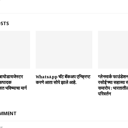
OSTS
ा ‘बायोडायजेस्‍टर
WhatsApp चॅट बॅकअप एन्क्रिप्ट
ग्लेनमार्क फाउंडेशन
 उत्‍पादक
करणे आता सोपे झाले आहे.
रसोई’च्या सहाव्या
‍वत भविष्‍याचा मार्ग
समारोप : भारतातील
परिवर्तन
OMMENT