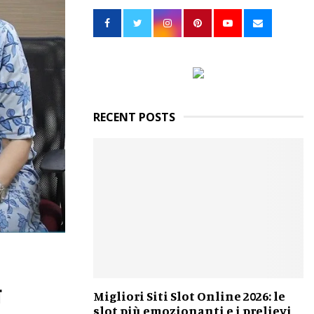
h
f
A
o
r
R
:
C
H
RECENT POSTS
त
Migliori Siti Slot Online 2026: le
slot più emozionanti e i prelievi