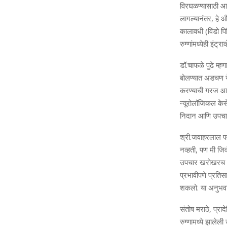
विरघळण्यासाठी आणि
लागल्यानंतर, हे औ
कालावधी (विंडो पि
रुग्णांमध्येही इंट
डॉ.चाफळे पुढे म्
बोलण्यात अडचण य
करण्याची गरज आहे,
न्यूरोलॉजिकल केस
निदान आणि उपचारा
श्री.जवाहरलाल फोत
नव्हती, पण मी जिव
उपचार खरोखरच अद्
प्रभावीपणे प्रतिस
शकलो. या अनुभवान
संतोष मराठे, प्रा
रुग्णामध्ये झाले