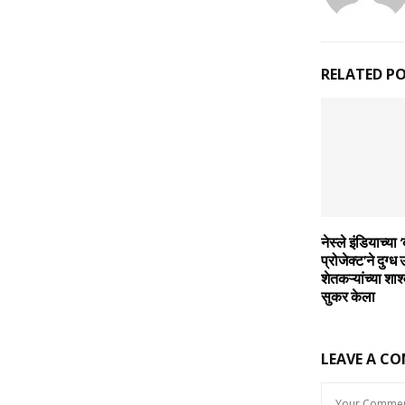
RELATED P
नेस्‍ले इंडियाच्‍य
प्रोजेक्‍ट’ने दुग्‍ध
शेतकऱ्यांच्‍या शाश्
सुकर केला
LEAVE A C