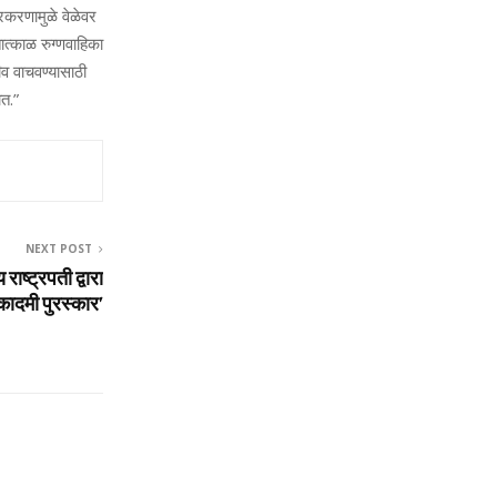
्रकरणामुळे वेळेवर
ात्काळ रुग्णवाहिका
व वाचवण्यासाठी
ात.”
NEXT POST
राष्ट्रपती द्वारा
ादमी पुरस्कार’