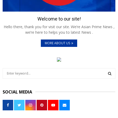
Welcome to our site!
Hello there, thank you for visit our site. We’re Asian Prime News ,
we’re here to helps you to latest News .
MORE ABOUT US
S
e
a
S
r
SOCIAL MEDIA
c
E
h
f
A
o
r
R