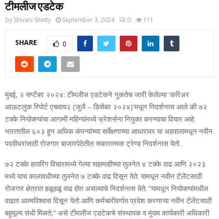
टीमलीज एडटेक
by
Shivani Shetty
September 3, 2024
0
111
SHARE
0
मुंबई, २ सप्टेंबर २०२४: टीमलीज एडटेकने नुकतेच जारी केलेल्‍या ‘करिअर
आऊटलुक रिपोर्ट एचवाय२ (जुलै – डिसेंबर २०२४)’मधून निदर्शनास आले की ७२
टक्‍के नियोक्‍त्यांचा आगामी महिन्‍यांमध्‍ये फ्रेशर्सना नियुक्‍त करण्‍याचा विचार आहे.
भारतातील ६०३ हून अधिक कंपन्‍यांच्‍या सर्वेक्षणाच्‍या आधारावर या अहवालामधून नवीन
पदवीधरांसाठी रोजगार बाजारपेठेतील सकारात्‍मक ट्रेण्‍ड निदर्शनास येतो.
७२ टक्‍के हायरिंग विचारामध्‍ये गेल्‍या सहामाहीच्‍या तुलनेत ४ टक्‍के वाढ आणि २०२३
मध्‍ये याच कालावधीच्‍या तुलनेत ७ टक्‍के वाढ दिसून येते. यामधून नवीन टॅलेंटसाठी
रोजगार क्षेत्रात हळूहळू वाढ होत असल्‍याचे निदर्शनास येते. ”यामधून नियोक्‍त्‍यांमधील
वाढता आत्‍मविश्‍वास दिसून येतो आणि कर्मचारीवर्गात प्रवेश करणाऱ्या नवीन टॅलेंटसाठी
बहुमूल्‍य संधी मिळते,” असे टीमलीज एडटेकचे संस्‍थापक व मुख्‍य कार्यकारी अधिकारी