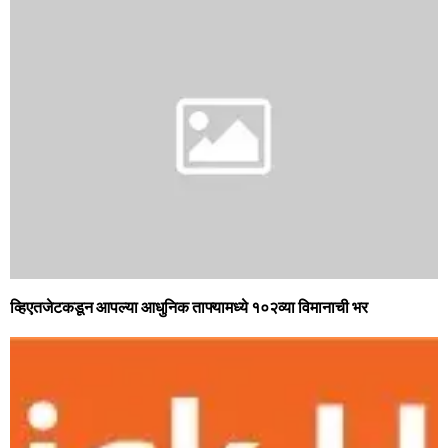
व्हिएतजेटकडून आपल्‍या आधुनिक ताफ्यामध्‍ये १०२व्‍या विमानाची भर