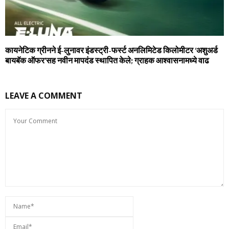
कायनेटिक ग्रीनने ई-लुनावर इंडस्‍ट्री-फर्स्‍ट अनलिमिटेड किलोमीटर ‘अशुअर्ड
बायबॅक ऑफर’सह नवीन मापदंड स्‍थापित केले; ग्राहक आश्‍वासनामध्‍ये वाढ
LEAVE A COMMENT