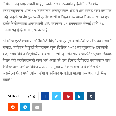
नियोजनासह अग्रस्थानी आहे , ज्‍यानंतर १९ टक्‍क्‍यांसह इंजीनिअरिंग अँड
इन्‍फ्रास्‍ट्रक्‍चर आणि ११ टक्‍क्‍यांसह कन्‍स्‍ट्रक्‍शन अँड रिअल इस्‍टेट यांचा क्रमांक
आहे. शहरांमध्‍ये बेंगळुरू पदवी प्रशिक्षणार्थींना नियुक्‍त करण्‍याचा विचार करणाऱ्या २५
टक्‍के नियोक्‍त्‍यांसह अग्रस्‍थानी आहे, ज्‍यानंतर २१ टक्‍क्‍यांसह चेन्‍नई आणि १६
टक्‍क्‍यांसह मुंबई यांचा क्रमांक आहे.
टीमलीज एडटेकच्‍या एम्‍प्‍लॉयेबिलिटी बिझनेसचे प्रमुख व सीओओ जयदीप केवलरमानी
म्‍हणाले, ”फ्रेशर नियुक्‍ती विचारामध्‍ये जुलै-डिसेंबर २०२३च्‍या तुलनेत ७ टक्‍क्‍यांची
वाढ, तसेच विविध क्षेत्रांमधील वाढत्‍या मागणीमधून रोजगार बाजारपेठेत प्रबळ रिकव्‍हरी
दिसून येते. पदवीधरांसाठी याचा अर्थ असा की, इन-डिमांड डिजिटल कौशल्‍यांवर लक्ष
केंद्रित करण्‍यासोबत विविध अध्‍ययन अनुभव अंगिकारल्‍यास या विकसित होत
असलेल्‍या क्षेत्रामध्‍ये त्‍यांच्‍या संभाव्‍य करिअर प्रगतीला मोठ्या प्रमाणात गती मिळू
शकते.”
SHARE
0