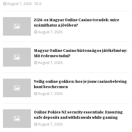
August 7, 2026
0
2026-os Magyar Online Casino trendek: mire
számíthatsz a jövőben?
August 7, 2026
Magyar Online Casino biztonságos játékélmény:
Mit érdemes tudni?
August 7, 2026
Veilig online gokken: hoe je jouw casinobeleving
kunt beschermen
August 7, 2026
Online Pokies NZ security essentials: Ensuring
safe deposits and withdrawals while gaming
August 7, 2026