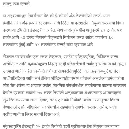
शांतनू रूज म्‍हणाले.
या अहवालामधून निदर्शनास येते की ई-कॉमर्स अँड टेक्‍नॉलॉजी स्‍टार्ट-अप्‍स,
इंजीनिअरिंग अँड इन्‍फ्रास्‍ट्रक्‍चर आणि रिटेल या फ्रेशर्सना नियुक्‍त करण्‍याचा विचार
करणाऱ्या टॉप तीन इंडस्‍ट्रीज आहेत, जेथे या क्षेत्रांमधील अनुक्रमे ६१ टक्‍के, ५९
टक्‍के आणि ५४ टक्‍के नियोक्‍ते रिक्रूटचे नियोजन करत आहेत. ज्‍यानंतर ६०
टक्‍क्‍यांसह मुंबई आणि ५४ टक्‍क्‍यांसह चेन्‍नई यांचा क्रमांक आहे.
रोजगार पदांसंदर्भात फुल स्‍टॅक डेव्‍हलपर, एसईओ एक्झिक्‍युटिव्‍ह, डिजिटल सेल्‍स
असोसिएट आणि यूआय/यूएक्‍स डिझाइनर ही फ्रेशर्ससाठी सर्वात इन-डिमांड पदे म्‍हणून
उदयास आली आहेत. नियोक्‍ते विशेषत: सायबरसिक्‍युरिटी, क्‍लाऊड कम्‍प्‍युटिंग, डेटा
अॅनालिटिक्‍स आणि सर्च इंजिन ऑप्टिमायझेशनमध्‍ये कौशल्‍ये असलेल्‍या उमेदवारांचा
शोध घेत आहेत. हा अहवाल उद्योग-शैक्षणिक संस्‍थांमधील सहयोगाच्‍या वाढत्‍या महत्त्वावर
देखील प्रकाश टाकतो. ७० टक्‍के नियोक्‍ते अनुभवात्‍मक अध्‍ययनासह अभ्‍यासक्रम
सुधारित करण्‍याचा सल्‍ला देतात, तर ६२ टक्‍के नियोक्‍ते उद्योग गरजांनुसार शिक्षण
देण्‍यासाठी उद्योग-शैक्षणिक संस्‍थांमधील सहयोगाचे समर्थन करतात. तसेच, पदवी
प्रशिक्षणार्थीना स्थिर मागणी दिसत आहे.
मॅनुफॅटयुरिंग इंडस्ट्री २५ टक्‍के नियोक्ते पदवी प्रशिक्षणार्थीना नियुक्त करण्याच्या