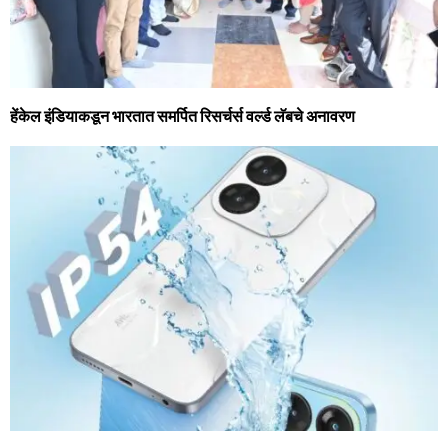
हेंकेल इंडियाकडून भारतात समर्पित रिसर्चर्स वर्ल्‍ड लॅबचे अनावरण