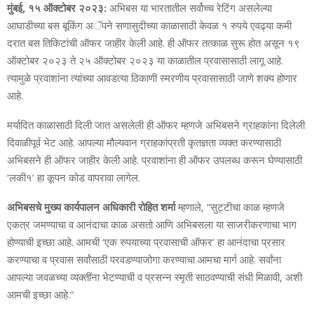
मुंबई, १५ ऑक्टोबर २०२३:
अभिबस या भारतातील सर्वोच्च रेटिंग असलेल्या
आघाडीच्या बस बूकिंग अॅपने सणासुदीच्या काळासाठी केवळ १ रुपये एवढ्या कमी
दरात बस तिकिटांची ऑफर जाहीर केली आहे. ही ऑफर तत्काळ सुरू होत असून १९
ऑक्टोबर २०२३ ते २५ ऑक्टोबर २०२३ या काळातील प्रवासासाठी लागू आहे.
त्यामुळे प्रवाशांना त्यांच्या आवडत्या ठिकाणी स्मरणीय प्रवासासाठी जाणे शक्य होणार
आहे.
मर्यादित काळासाठी दिली जात असलेली ही ऑफर म्हणजे अभिबसने ग्राहकांना दिलेली
दिवाळीपूर्व भेट आहे. आपल्या मौल्यवान ग्राहकांप्रती कृतज्ञता व्यक्त करण्यासाठी
अभिबसने ही ऑफर जाहीर केली आहे. प्रवाशांना ही ऑफर उपलब्ध करून घेण्यासाठी
‘लकी१’ हा कूपन कोड वापरावा लागेल.
अभिबसचे मुख्य कार्यपालन अधिकारी रोहित शर्मा
म्हणाले, “सुट्टीचा काळ म्हणजे
एकत्र जमण्याचा व आनंदाचा काळ असतो आणि अभिबसला या साजरीकरणाचा भाग
होण्याची इच्छा आहे. आमची ‘एक रुपयाच्‍या प्रवासाची ऑफर’ हा आनंदाचा प्रसार
करण्याचा व प्रवास सर्वांसाठी परवडण्याजोगा करण्याचा आमचा मार्ग आहे. सर्वांना
आपल्या जवळच्या व्यक्तींना भेटण्याची व प्रसन्न स्मृती साठवण्याची संधी मिळावी, अशी
आमची इच्छा आहे.”