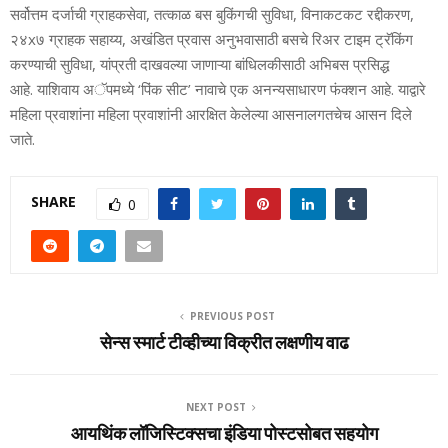
सर्वोत्तम दर्जाची ग्राहकसेवा, तत्काळ बस बुकिंगची सुविधा, विनाकटकट रद्दीकरण,
२४x७ ग्राहक सहाय्य, अखंडित प्रवास अनुभवासाठी बसचे रिअर टाइम ट्रॅकिंग
करण्याची सुविधा, यांप्रती दाखवल्या जाणाऱ्या बांधिलकीसाठी अभिबस प्रसिद्ध
आहे. याशिवाय अॅपमध्ये ‘पिंक सीट’ नावाचे एक अनन्यसाधारण फंक्शन आहे. याद्वारे
महिला प्रवाशांना महिला प्रवाशांनी आरक्षित केलेल्या आसनालगतचेच आसन दिले
जाते.
SHARE
0
PREVIOUS POST
सेन्‍स स्‍मार्ट टीव्‍हीच्या विक्रीत लक्षणीय वाढ
NEXT POST
आयथिंक लॉजिस्टिक्सचा इंडिया पोस्टसोबत सहयोग