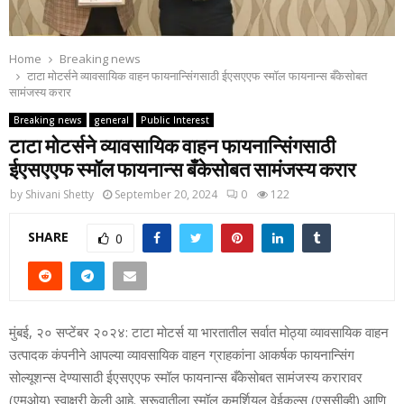
Home
Breaking news
टाटा मोटर्सने व्‍यावसायिक वाहन फायनान्सिंगसाठी ईएसएएफ स्‍मॉल फायनान्‍स बँकेसोबत
सामंजस्‍य करार
Breaking news
general
Public Interest
टाटा मोटर्सने व्‍यावसायिक वाहन फायनान्सिंगसाठी
ईएसएएफ स्‍मॉल फायनान्‍स बँकेसोबत सामंजस्‍य करार
by
Shivani Shetty
September 20, 2024
0
122
SHARE
0
मुंबई, २० सप्‍टेंबर २०२४: टाटा मोटर्स या भारतातील सर्वात मोठ्या व्‍यावसायिक वाहन
उत्‍पादक कंपनीने आपल्‍या व्‍यावसायिक वाहन ग्राहकांना आकर्षक फायनान्सिंग
सोल्‍यूशन्‍स देण्‍यासाठी ईएसएएफ स्‍मॉल फायनान्‍स बँकेसोबत सामंजस्‍य करारावर
(एमओयू) स्‍वाक्षरी केली आहे. सुरूवातीला स्‍मॉल कमर्शियल वेईकल्‍स (एससीव्‍ही) आणि