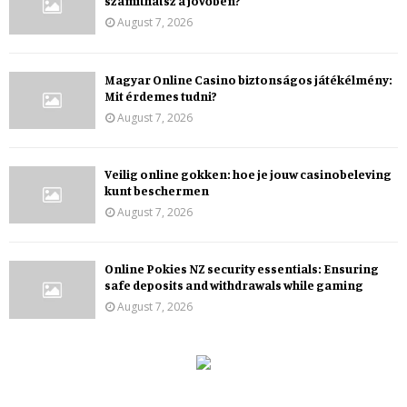
számíthatsz a jövőben?
August 7, 2026
Magyar Online Casino biztonságos játékélmény:
Mit érdemes tudni?
August 7, 2026
Veilig online gokken: hoe je jouw casinobeleving
kunt beschermen
August 7, 2026
Online Pokies NZ security essentials: Ensuring
safe deposits and withdrawals while gaming
August 7, 2026