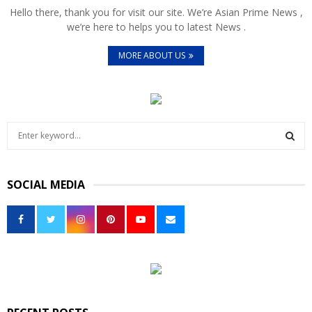
Hello there, thank you for visit our site. We’re Asian Prime News ,
we’re here to helps you to latest News .
MORE ABOUT US
S
e
a
S
r
SOCIAL MEDIA
c
E
h
f
A
o
r
R
:
C
H