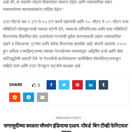
आहे की, हा सहयोग मोठ्या विकासाला चालना देईल आणि व्‍यावसायिक वाहन
व्‍यवसायांच्‍या महत्त्वाकांक्षांना पाठिंबा देईल.”
टाटा मोटर्स सब १-टन ते ५५ टन कार्गो वाहनांची आणि १०-सीटर ते ५१-सीटर मास
मोबिलिटी सोल्‍यूशन्‍सची व्‍यापक श्रेणी देते, ज्‍यामध्‍ये लॉजिस्टिक्‍स आणि मास मोबिलिटी
विभागांच्‍या विकसित होत असलेल्‍या गरजांची पूर्तता करण्‍यासाठी लहान व्‍यावसायिक
वाहने व पिकअप्‍स, ट्रक्‍स आणि बसेस विभागांचा समावेश आहे. कंपनी आपल्‍या २५००
हून अधिक टचपॉइण्‍ट्सच्‍या व्‍यापक नेटवर्कच्‍या माध्‍यमातून अद्वितीय दर्जा आणि सेवा
कटिबद्धतेची खात्री देते. या नेटवर्कचे कार्यसंचालन प्रशिक्षित स्‍पेशालिस्‍ट्सकडून
पाहिले जाते आणि टाटा जेन्‍यूएन पार्ट्सचे पाठबळ आहे.
SHARE
0
PREVIOUS POST
सणासुदीच्‍या काळात सॅमसंग इंडियाचा एआय-पॉवर्ड ‘बिग टीव्‍ही फेस्टिवल’