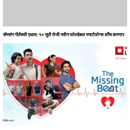
सॅमसंग गॅलॅक्‍सी एआय; १० जुलै रोजी नवीन फोल्‍डेबल स्‍मार्टफोन्‍स लाँच करणार