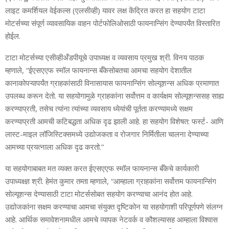
लाइट कमर्शियल वेईकल्‍स (एलसीव्‍ही) यावर लक्ष केंद्रित करत हा सहयोग टाटा
मोटर्सच्‍या संपूर्ण व्‍यावसायिक वाहन पोर्टफोलिओसाठी फायनान्सिंग देण्‍यापर्यंत विस्‍तारित
होईल.
टाटा मोटर्सच्‍या एसीव्‍हीअँडपीयूचे उपाध्‍यक्ष व व्‍यवसाय प्रमुख श्री. विनय पाठक
म्‍हणाले, “ईएसएएफ स्‍मॉल फायनान्‍स बँकेसोबतचा आमचा सहयोग देशातील
कानाकोपऱ्यापर्यंत ग्राहकांसाठी विनासायास फायनान्सिंग सोल्‍यूशन्‍स अधिक प्रमाणात
उपलब्‍ध करून देतो. या सहयोगामुळे ग्राहकांना सर्वोत्तम व कार्यक्षम सोल्‍यूशन्‍ससह साह्य
करण्‍याप्रती, तसेच त्‍यांना त्‍यांच्‍या व्‍यवसाय ध्‍येयांची पूर्तता करण्‍यामध्‍ये सक्षम
करण्‍याप्रती आमची कटिबद्धता अधिक दृढ झाली आहे. हा सहयोग विशेषत: फर्स्‍ट- आणि
लास्‍ट-माइल लॉजिस्टिक्‍समध्‍ये उद्योजकता व रोजगार निर्मितीला चालना देण्‍याच्‍या
आमच्‍या प्रयत्‍नाला अधिक दृढ करतो.”
या सहयोगाबाबत मत व्‍यक्‍त करत ईएसएएफ स्‍मॉल फायनान्‍स बँकेचे कार्यकारी
उपाध्‍यक्ष्‍ज्ञ श्री. हेमंत कुमार तम्‍ता म्‍हणाले, “आम्‍हाला ग्राहकांना सर्वोत्तम फायनान्सिंग
सोल्‍यूशन्‍स देण्‍यासाठी टाटा मोटर्ससोबत सहयोग करण्‍याचा आनंद होत आहे.
उद्योजकांना सक्षम करण्‍याचा आमचा संयुक्‍त दृष्टिकोन या सहयोगाशी परिपूर्णपणे संलग्‍न
आहे. आर्थिक समावेशनामधील आमचे व्‍यापक नेटवर्क व कौशल्‍यासह आम्‍हाला विश्‍वास