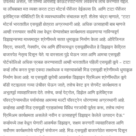
उपलब्‍ध असेल, जी तिच्‍या आयसीई काऊंटरपार्टनंतर लवकरच लाँच करण्‍यात येईल.
या लाँचबाबत मत व्‍यक्‍त करत टाटा मोटर्स पॅसेंजर वेईकल्‍स लि. आणि टाटा पॅसेंजर
इलेक्ट्रिक मोबिलिटी लि.चे व्‍यवस्‍थापकीय संचालक श्री. शैलेश चंद्रा म्‍हणाले, ”टाटा
मोटर्स भारतातील एसयूव्‍ही क्षेत्रात अग्रस्‍थानी आहे. अधिक उत्‍साहाची बाब म्‍हणजे
आम्‍ही रस्‍त्‍यावर सर्वांचे लक्ष वेधून घेण्‍यासोबत कार्यक्षमता वाढवणाऱ्या नाविन्‍यपूर्ण
डिझाइन्‍सच्‍या माध्यमातून श्रेणीमध्‍ये सतत धुमाकूळ निर्माण केला आहे. ओरिजिनल
सिएरा, सफारी, नेक्‍सॉन, पंच आणि हॅरियरमधून एसयूव्‍हींमधील हे डिझाइन केंद्रित
बाजारपेठ नेतृत्‍व दिसून येते. या वारसाला पुढे घेऊन जात आणि आमचा एसयूव्‍ही
पोर्टफोलिओ अधिक प्रबळ करण्‍यासाठी आम्‍ही भारतातील पहिली एसयूव्‍ही कूपे – टाटा
कर्व्‍ह लाँच करत पुन्‍हा एकदा लक्षवेधक व महत्त्वाकांक्षी मिड एसयूव्‍ही श्रेणीमध्‍ये धुमाकूळ
निर्माण केला आहे. या एसयूव्‍ही कूपेची आकर्षक डिझाइन प्रिमिअम श्रेणींमधील कूपे
बॉडी स्‍टाइलला नव्‍या उंचीवर घेऊन जाते, तसेच बेस्‍ट इन सेगमेंट कार्यक्षमता व
अभूतपूर्व व्‍यावहारिकता देते. तसेच, कर्व्‍ह पेट्रोल, डिझेल आणि इलेक्ट्रिक
पॉवरट्रेन्‍समधील पर्यायांसह आमच्‍या मल्‍टी पॉवरट्रेन धोरणाच्‍या अग्रस्‍थानी आहे.
कर्व्‍हसह आम्‍ही मिड एसयूव्‍ही ग्राहकांच्‍या विविध गरजांची पूर्तता करू, तसेच त्‍यांना
प्रिमिअम कार्यक्षमता असलेले नवीन व उत्‍साहपूर्ण डिझाइन केलेले उत्‍पादन देऊ.”
कर्व्‍हमध्‍ये लक्ष वेधून घेणारी आकर्षक डिझाइन, सक्षम करणारी व्‍यावहारिकता आणि
सर्वोत्तम कार्यक्षमतेचे परिपूर्ण संयोजन आहे. मिड-एसयूव्‍ही बाजारपेठेत सामान्‍य दिसून