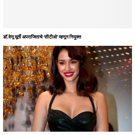
डॉ.वेणू मूर्ती अपराजिताचे ‘सीटीओ’ म्हणून नियुक्त