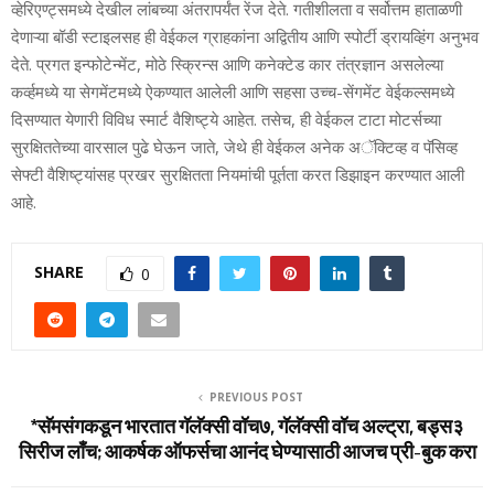
व्‍हेरिएण्‍ट्समध्‍ये देखील लांबच्‍या अंतरापर्यंत रेंज देते. गतीशीलता व सर्वोत्तम हाताळणी
देणाऱ्या बॉडी स्‍टाइलसह ही वेईकल ग्राहकांना अद्वितीय आणि स्‍पोर्टी ड्रायव्हिंग अनुभव
देते. प्रगत इन्‍फोटेन्‍मेंट, मोठे स्क्रिन्‍स आणि कनेक्‍टेड कार तंत्रज्ञान असलेल्‍या
कर्व्‍हमध्‍ये या सेगमेंटमध्‍ये ऐकण्‍यात आलेली आणि सहसा उच्‍च-सेंगमेंट वेईकल्‍समध्‍ये
दिसण्‍यात येणारी विविध स्‍मार्ट वैशिष्‍ट्ये आहेत. तसेच, ही वेईकल टाटा मोटर्सच्‍या
सुरक्षिततेच्‍या वारसाल पुढे घेऊन जाते, जेथे ही वेईकल अनेक अॅक्टिव्‍ह व पॅसिव्‍ह
सेफ्टी वैशिष्‍ट्यांसह प्रखर सुरक्षितता नियमांची पूर्तता करत डिझाइन करण्‍यात आली
आहे.
SHARE
0
PREVIOUS POST
*सॅमसंगकडून भारतात गॅलॅक्‍सी वॉच७, गॅलॅक्‍सी वॉच अल्‍ट्रा, बड्स३
सिरीज लाँच; आकर्षक ऑफर्सचा आनंद घेण्‍यासाठी आजच प्री-बुक करा