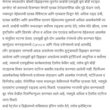
येणाऱ्या समकालीन बॉक्‍सी डिझाइनच्‍या तुलनेत कर्व्‍हची एसयूव्‍ही कूपे बॉडी स्‍टाइल
कन्‍सेप्‍ट शो कारमध्‍ये दिसण्‍यात येणारी प्रबळ ऐरोडायनॅमिक थीम पुढे घेऊन जाते,
ज्‍यामधून वेईकलची प्रबळ विशिष्‍टता आणि प्रबळता दिसून येते. अधिक राइड उंची,
प्रबळ क्‍लॅडिंग आणि डायनॅमिक प्रमाण वेईकलच्‍या लुकमध्‍ये अधिक आकर्षकतेची भर
करते. कर्व्‍हची स्‍लोपिंग रूफलाइन सर्वोत्तम राइडचा आनंद देते, तसेच मोठे व्‍हील्‍स, उच्‍च
दृष्टीकोन आणि डिपार्चर अँगल व अधिक उंच ग्राऊंड क्‍लीअरन्‍स वेईकलला आकर्षक
व संतुलित स्‍टान्‍स देतात. एसयूव्‍ही कूपे दोन आकर्षक रंगांमध्‍ये लाँच करण्‍यात येईल:
व्‍हर्च्‍युअल सनराइजमध्‍ये Curvv.e आणि गोल्ड एसेन्‍समध्‍ये कर्व्‍ह आयसीई.
लाँग ड्राइव्‍हवर जाण्‍याची आवड असलेल्‍या भारतीय कुटुंबासाठी डिझाइन करण्‍यात
आलेल्‍या आणि एसयूव्‍ही कूपे डिझाइन असलेल्‍या कर्व्‍हचे इंटीरिअर्स आधुनिक व सर्वोत्तम
आहे, ज्‍यामध्‍ये एसयूव्‍हीच्‍या कार्यक्षमतांसह एैसपैस केबिन आहे, तसेच कूपे बॉडी
स्‍टाइलचा विचार करताना स्‍टोरेज बाबतीत तडजोड करण्‍यात आलेली नाही. प्रिमिअम
आकर्षकतेसह केबिनमध्‍ये दर्जात्‍मक तंत्रज्ञान आणि आकर्षक रंगसंगती, मटेरिअल्‍स व
फिनिशेस् आहेत. पॅनोरॅमिक ग्‍लास रूफमधून केबिनमध्‍ये नैसर्गिक प्रकाश येतो, ज्‍यामुळे
प्रवाशांना उत्‍साहपूर्ण राइडचा आनंद मिळतो. ग्राहकांच्‍या गरजांची पूर्तता करण्‍यासाठी
बूट स्‍पेस देखील रिकन्फिग्‍युअर करण्‍यात आले आहे, ज्‍यामुळे अधिक व एैसपैस स्‍टोरेज
जागा मिळते.
कर्व्‍ह पेट्रोल व डिझेलमध्‍ये शक्तिशाल इंजिन पर्याय देते, तसेच इलेक्ट्रिक