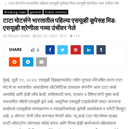
टाटा मोटर्सने भारतातील पहिल्‍या एसयूव्‍ही कूपेसह मिड-एसयूव्‍ही श्रेणीला नव्‍या उंचीवर नेले
Breaking news
general
Public Interest
टाटा मोटर्सने भारतातील पहिल्‍या एसयूव्‍ही कूपेसह मिड-
एसयूव्‍ही श्रेणीला नव्‍या उंचीवर नेले
by
Shivani Shetty
July 23, 2024
0
116
SHARE
0
मुंबई, जुलै १९, २०२४: एसयूव्‍ही डिझाइनमधील नवीन युगाला परिभाषित करत टाटा
मोटर्स या भारतातील आघाडीच्‍या ऑटोमोटिव्‍ह उत्‍पादक कंपनीने आज टाटा कर्व्‍ह
आयसीई आणि ईव्‍ही लाँच केली. शक्तिशाली तत्त्व, प्रकार व वैशिष्‍ट्यांनी युक्‍त कर्व्‍ह
भारतातील पहिली एसयूव्‍ही कूपे आहे. आधुनिक एसयूव्‍ही टाइपोलॉजी सादर करणाऱ्या
कर्व्‍हमध्‍ये एसयूव्‍हीचा कणखरपणा व व्यावहारिकतेसह कूपेची आकर्षकता व स्‍पोर्टी सिल्‍हूट
आहे. ७ ऑगस्‍ट रोजी लाँच करण्‍यात येणारी ऑल-न्‍यू कर्व्‍ह टाटा मोटर्सच्‍या प्रबळ
मल्‍टी-पॉवरट्रेन धोरणाला फॉलो करेल आणि तिच्‍या ईव्‍ही व्‍हर्जनमध्‍ये पहिल्‍यांदाच