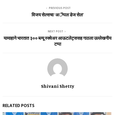
PREVIOUS POST
विजय सेल्सचा ‘अॅप्पल डेज सेल’
NEXT POST
यामाहाने भारतात ३०० ब्‍ल्‍यू स्‍क्‍वेअर आऊटलेट्ससह गाठला उल्‍लेखनीय
टप्‍पा
Shivani Shetty
RELATED POSTS