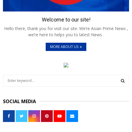
Welcome to our site!
Hello there, thank you for visit our site. We’re Asian Prime News ,
we’re here to helps you to latest News .
MORE ABOUT US
S
e
a
S
r
SOCIAL MEDIA
c
E
h
f
A
o
r
R