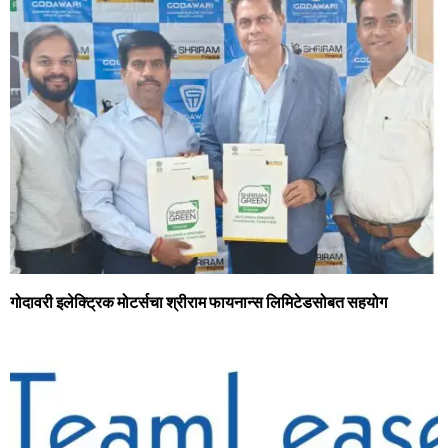
गोदावरी इलेक्ट्रिक मोटर्सचा श्रीराम फायनान्‍स लिमिटेडसोबत सहयोग