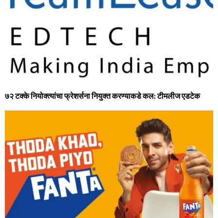
७२ टक्‍के नियोक्‍त्यांचा फ्रेशर्सना नियुक्‍त करण्याकडे कल: टीमलीज एडटेक