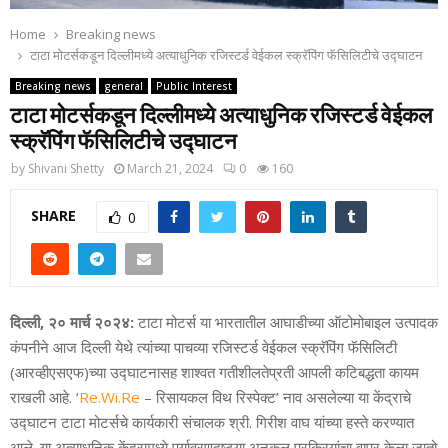
Home
Breaking news
टाटा मोटर्सकडून दिल्‍लीमध्‍ये अत्‍याधुनिक रजिस्‍टर्ड वेईकल स्‍क्रॅपिंग फॅसिलिटीचे उद्घाटन
Breaking news
general
Public Interest
टाटा मोटर्सकडून दिल्‍लीमध्‍ये अत्‍याधुनिक रजिस्‍टर्ड वेईकल
स्‍क्रॅपिंग फॅसिलिटीचे उद्घाटन
by
Shivani Shetty
March 21, 2024
0
160
SHARE
0
दिल्‍ली
, २० मार्च २०२४:
टाटा मोटर्स या भारतातील आघाडीच्‍या ऑटोमोबाइल उत्‍पादक
कंपनीने आज दिल्‍ली येथे त्‍यांच्‍या पाचव्‍या रजिस्‍टर्ड वेईकल स्‍क्रॅपिंग फॅसिलिटी
(आरव्‍हीएसएफ)च्‍या उद्घाटनासह शाश्‍वत गतीशीलतेप्रती आपली कटिबद्धता कायम
राखली आहे.
‘
Re.Wi.Re
– रिसायकल विथ रिस्‍पेक्‍ट’ नाव असलेल्‍या या केंद्राचे
उद्घाटन टाटा मोटर्सचे कार्यकारी संचालक श्री. गिरीश वाघ यांच्‍या हस्‍ते करण्‍यात
आले. या अत्‍याधुनिक केंद्रामध्‍ये पर्यावरणदृष्‍ट्या अनुकूल प्रक्रियांचा वापर केला जातो