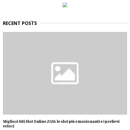
:
C
H
RECENT POSTS
Migliori Siti Slot Online 2026: le slot più emozionanti e i prelievi
veloci