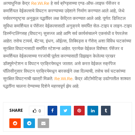
अत्‍याधुनिक केंद्र
Re.Wi.Re
हे सर्व ब्रॅण्‍ड्सच्‍या एण्‍ड-ऑफ-लाइफ पॅसेंजर व
कमर्शियल वेईकल्‍सचे विघटन करण्‍याच्‍या उद्देशाने निर्माण करण्‍यात आले आहे
, जेथे
पर्यावरणदृष्‍ट्या अनुकूल पद्धतींवर लक्ष केंद्रित करण्‍यात आले आहे. पूर्णत: डिजिटल
सुविधा कमर्शियल व पॅसेंजर वेईकल्‍ससाठी अनुक्रमे समर्पित सेल-टाइप व लाइन-टाइप
डिस्‍मॅन्टलिंगसह (विघटन) सुसज्‍ज आहे आणि सर्व कार्यसंचालने एकसंधी व पेपरलेस
आहेत. तसेच टायर्स, बॅटऱ्या, इंधन, ऑईल्‍स, लिक्विड्स व गॅसेस् अशा विविध घटकांच्‍या
सुरक्षित विघटनासाठी समर्पित स्‍टेशन्‍स आहेत. प्रत्‍येक वेईकल विशेषत: पॅसेंजर व
कमर्शियल वेईकल्‍सच्‍या गरजांची पूर्तता करण्‍यासाठी डिझाइन केलेल्‍या प्रखर
डॉक्युमेन्‍टेशन व विघटन प्रक्रियेमधून जातात. असे करत वेईकल स्‍क्रॅपेज
पॉलिसीनुसार विघटन प्रक्रियेमधून बारकाईने लक्ष दिल्‍याची, तसेच सर्व घटकांच्‍या
सुरक्षित विघटनाची खात्री मिळते.
Re.Wi.Re
.
केंद्र
ऑटोमोटिव्ह उद्योगातील शाश्वत
पद्धतींना चालना देण्याच्या दिशेने महत्त्वपूर्ण झेप आहे.
SHARE
0