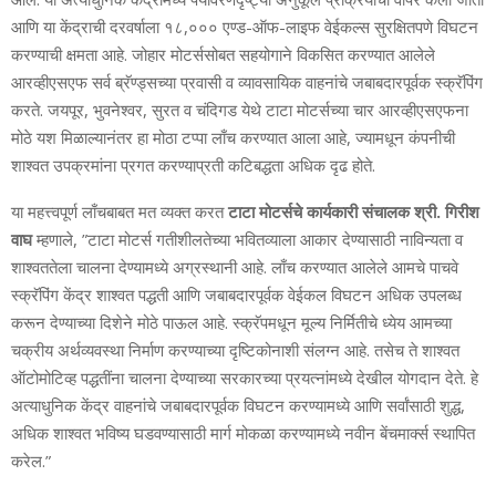
आणि या केंद्राची दरवर्षाला १८,००० एण्‍ड-ऑफ-लाइफ वेईकल्‍स सुरक्षितपणे विघटन
करण्‍याची क्षमता आहे. जोहार मोटर्ससोबत सहयोगाने विकसित करण्‍यात आलेले
आरव्‍हीएसएफ सर्व ब्रॅण्‍ड्सच्‍या प्रवासी व व्‍यावसायिक वाहनांचे जबाबदारपूर्वक स्‍क्रॅपिंग
करते. जयपूर, भुवनेश्‍वर, सुरत व चंदिगड येथे टाटा मोटर्सच्‍या चार आरव्‍हीएसएफना
मोठे यश मिळाल्‍यानंतर हा मोठा टप्‍पा लाँच करण्‍यात आला आहे, ज्‍यामधून कंपनीची
शाश्‍वत उपक्रमांना प्रगत करण्‍याप्रती कटिबद्धता अधिक दृढ होते.
या महत्त्वपूर्ण लाँचबाबत मत व्‍यक्‍त करत
टाटा मोटर्सचे कार्यकारी संचालक श्री. गिरीश
वाघ
म्‍हणाले
, ”टाटा मोटर्स गतीशीलतेच्‍या भवितव्‍याला आकार देण्‍यासाठी नाविन्‍यता व
शाश्‍वततेला चालना देण्‍यामध्‍ये अग्रस्‍थानी आहे. लाँच करण्‍यात आलेले आमचे पाचवे
स्‍क्रॅपिंग केंद्र शाश्‍वत पद्धती आणि जबाबदारपूर्वक वेईकल विघटन अधिक उपलब्‍ध
करून देण्‍याच्‍या दिशेने मोठे पाऊल आहे. स्‍क्रॅपमधून मूल्‍य निर्मितीचे ध्‍येय आमच्‍या
चक्रीय अर्थव्‍यवस्‍था निर्माण करण्याच्‍या दृष्टिकोनाशी संलग्‍न आहे. तसेच ते शाश्‍वत
ऑटोमोटिव्‍ह पद्धतींना चालना देण्‍याच्‍या सरकारच्‍या प्रयत्‍नांमध्‍ये देखील योगदान देते. हे
अत्‍याधुनिक केंद्र वाहनांचे जबाबदारपूर्वक विघटन करण्‍यामध्‍ये आणि सर्वांसाठी शुद्ध,
अधिक शाश्‍वत भविष्‍य घडवण्‍यासाठी मार्ग मोकळा करण्‍यामध्‍ये नवीन बेंचमार्क्‍स स्‍थापित
करेल.”