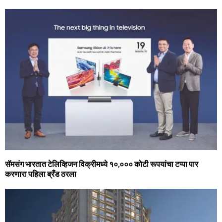
सॅमसंग भारतात टेलिव्हिजन विक्रीमध्‍ये १०,००० कोटी रूपयांचा टप्‍पा पार
करणारा पहिला ब्रँड ठरला