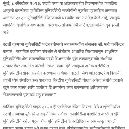
मुंबई, ८ ऑक्टोबर २०२३:
स्‍टडी ग्रुप या आंतरराष्‍ट्रीय शिक्षणामधील जागतिक
अग्रणी कंपनीच्या प्रतिष्ठित युनिव्‍हर्सिटी सहयोगींनी नुकतेच प्रकाशित करण्‍यात
आलेल्‍या २०२४ युनिव्‍हर्सिटी रँकिंग्‍जमध्‍ये घवघवीत यश संपादित केले आहे, ज्‍यामुळे
जागतिक दर्जाचे शिक्षण प्रदान करण्‍याप्रती कंपनीची कटिबद्धता अधिक दृढ झाली
आहे.
स्‍टडी ग्रुपच्‍या युनिव्‍हर्सिटी पार्टनरशिप्‍सचे व्‍यवस्‍थापकीय संचालक डॉ. मार्क कनिंग्‍टन
म्‍हणाले, “जागतिक दर्जाच्‍या संस्‍थांमध्‍ये संशोधन-आधारित शिक्षणापासून आधुनिक
युनिव्‍हर्सिटींमधील व्‍यावसायिक पदवी शिक्षणापर्यत यूके शतकानुशतके शैक्षणिक
उत्कृष्टतेवर आधारित परिवर्तनात्मक शिक्षण देते. आम्‍हाला अनेक प्रतिष्ठित
युनिव्‍हर्सिटीजसोबत सहयोग करण्‍याचा अभिमान वाटतो, जेथे आंतरराष्‍ट्रीय विद्यार्थी
त्‍यांची ध्‍येये संपादित करू शकतात. ब्रिटीश युनिव्‍हर्सिटी शिक्षण अनेक संधींचे दरवाजे
खुले करू शकते आणि पदवीधर शिक्षणानंतर काम करण्‍याच्‍या अधिकारांसह
रोजगारासाठी यूकेमध्‍ये राहू शकतात.”
गार्डियन युनिव्‍हर्सिटी गाइड २०२४ ही प्रतिष्ठित रँकिंग सिस्‍टम विविध श्रेणींमधील
स्‍टडी ग्रुपच्‍या यूकेमधील सहयोगींच्‍या सर्वोत्तम कामगिरीला प्रशंसित करते. डरहॅम
युनिव्‍हर्सिटीने रसेल ग्रुप ऑफ युनिव्‍हर्सिटीजची प्रतिष्ठित सदस्‍य म्‍हणून आपली
गुणवत्ता कायम राखत ७वे स्‍थान प्राप्‍त केले. संशोधनामधील सर्वोत्तमतेसाठी प्रतिष्ठित