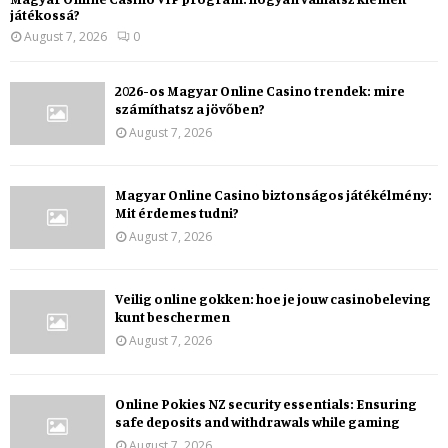
játékossá?
August 7, 2026
0
2026-os Magyar Online Casino trendek: mire
számíthatsz a jövőben?
August 7, 2026
Magyar Online Casino biztonságos játékélmény:
Mit érdemes tudni?
August 7, 2026
Veilig online gokken: hoe je jouw casinobeleving
kunt beschermen
August 7, 2026
Online Pokies NZ security essentials: Ensuring
safe deposits and withdrawals while gaming
August 7, 2026