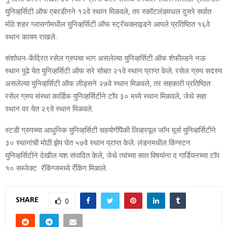
युनिव्‍हर्सिटी ऑफ एबरडीनने १२वे स्‍थान मिळवले, तर स्‍कॉटलंडमधल दुसरे सर्वात
मोठे शहर ग्‍लासगोमधील युनिव्हर्सिटी ऑफ स्ट्रॅथक्लाइडने आपले प्रतिष्ठित १६वे
स्‍थान कायम राखले.
संशोधन-केंद्रित रसेल ग्रुपचा भाग असलेल्‍या युनिव्हर्सिटी ऑफ शेफील्डने नऊ
स्‍थान पुढे येत युनिव्‍हर्सिटी ऑफ सरे सोबत २१वे स्‍थान प्राप्‍त केले. रसेल ग्रुप सदस्‍य
असलेल्या युनिव्‍हर्सिटी ऑफ लीड्सने २७वे स्‍थान मिळवले, तर सहकारी प्रतिष्ठित
रसेल ग्रुप संस्‍था कार्डिफ युनिव्‍हर्सिटीने टॉप ३० मध्‍ये स्‍थान मिळवले, जेथे सहा
स्‍थान वर येत २९वे स्‍थान मिळवले.
स्‍टडी ग्रुपच्‍या आधुनिक युनिव्‍हर्सिटी सहयोगींपैकी लिव्हरपूल जॉन मूर्स युनिव्हर्सिटीने
३० स्‍थानांची मोठी झेप घेत ५७वे स्‍थान प्राप्‍त केले. लंडनमधील किंग्‍स्‍टन
युनिव्‍हर्सिटीने देखील यश संपादित केले, जेथे त्‍यांच्‍या सात विषयांना द गार्डियनच्‍या टॉप
१० सब्जेक्ट रॅकिंग्‍जमध्‍ये रँकिंग मिळाले.
SHARE
0