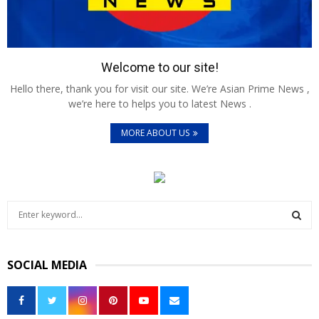
Welcome to our site!
Hello there, thank you for visit our site. We’re Asian Prime News ,
we’re here to helps you to latest News .
MORE ABOUT US
S
e
a
S
r
SOCIAL MEDIA
c
E
h
f
A
o